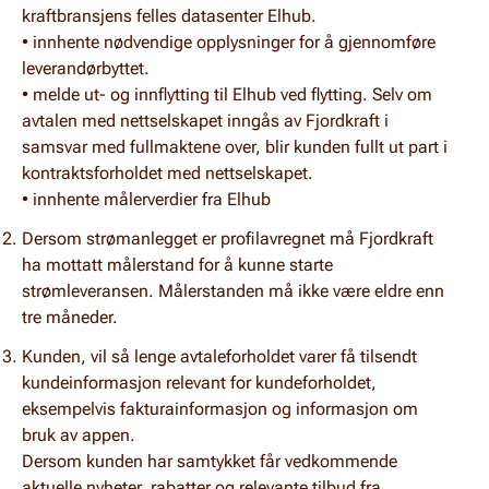
kraftbransjens felles datasenter Elhub.
• innhente nødvendige opplysninger for å gjennomføre
leverandørbyttet.
• melde ut- og innflytting til Elhub ved flytting. Selv om
avtalen med nettselskapet inngås av Fjordkraft i
samsvar med fullmaktene over, blir kunden fullt ut part i
kontraktsforholdet med nettselskapet.
• innhente målerverdier fra Elhub
Dersom strømanlegget er profilavregnet må Fjordkraft
ha mottatt målerstand for å kunne starte
strømleveransen. Målerstanden må ikke være eldre enn
tre måneder.
Kunden, vil så lenge avtaleforholdet varer få tilsendt
kundeinformasjon relevant for kundeforholdet,
eksempelvis fakturainformasjon og informasjon om
bruk av appen.
Dersom kunden har samtykket får vedkommende
aktuelle nyheter, rabatter og relevante tilbud fra