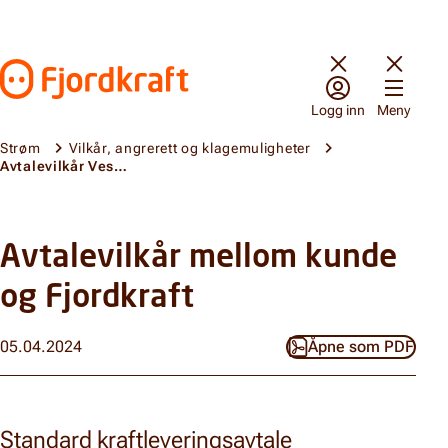
Hopp til innhold
Gå til forsiden
Logg inn
Meny
Strøm
Vilkår, angrerett og klagemuligheter
Avtalevilkår Vestbo Garanti
Avtalevilkår mellom kunde
og Fjordkraft
05.04.2024
Åpne som PDF
Standard kraftleveringsavtale