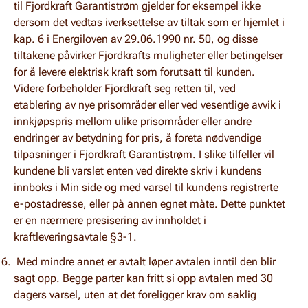
til Fjordkraft Garantistrøm gjelder for eksempel ikke
dersom det vedtas iverksettelse av tiltak som er hjemlet i
kap. 6 i Energiloven av 29.06.1990 nr. 50, og disse
tiltakene påvirker Fjordkrafts muligheter eller betingelser
for å levere elektrisk kraft som forutsatt til kunden.
Videre forbeholder Fjordkraft seg retten til, ved
etablering av nye prisområder eller ved vesentlige avvik i
innkjøpspris mellom ulike prisområder eller andre
endringer av betydning for pris, å foreta nødvendige
tilpasninger i Fjordkraft Garantistrøm. I slike tilfeller vil
kundene bli varslet enten ved direkte skriv i kundens
innboks i Min side og med varsel til kundens registrerte
e-postadresse, eller på annen egnet måte. Dette punktet
er en nærmere presisering av innholdet i
kraftleveringsavtale §3-1.
Med mindre annet er avtalt løper avtalen inntil den blir
sagt opp. Begge parter kan fritt si opp avtalen med 30
dagers varsel, uten at det foreligger krav om saklig