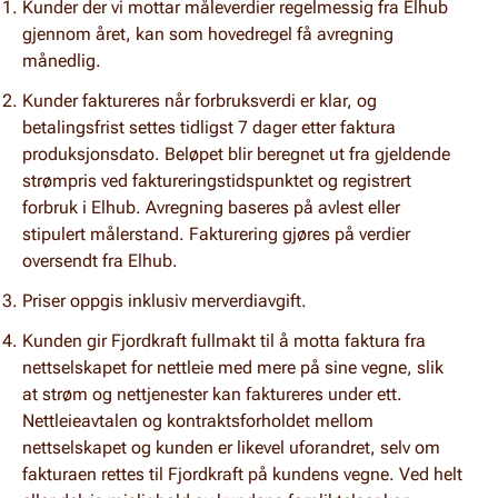
Kunder der vi mottar måleverdier regelmessig fra Elhub
gjennom året, kan som hovedregel få avregning
månedlig.
Kunder faktureres når forbruksverdi er klar, og
betalingsfrist settes tidligst 7 dager etter faktura
produksjonsdato.
Beløpet blir beregnet ut fra gjeldende
strømpris ved faktureringstidspunktet og registrert
forbruk i Elhub.
Avregning baseres på avlest eller
stipulert målerstand.
Fakturering gjøres på verdier
oversendt fra Elhub.
Priser oppgis inklusiv merverdiavgift.
Kunden gir Fjordkraft fullmakt til å motta faktura fra
nettselskapet for nettleie med mere på sine vegne, slik
at strøm og nettjenester kan faktureres under ett.
Nettleieavtalen og kontraktsforholdet mellom
nettselskapet og kunden er likevel uforandret, selv om
fakturaen rettes til Fjordkraft på kundens vegne.
Ved helt