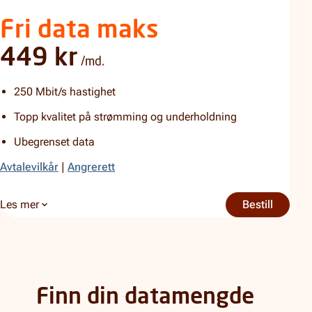
Fri data maks
449 kr
/md.
250 Mbit/s hastighet
Topp kvalitet på strømming og underholdning
Ubegrenset data
Avtalevilkår
|
Angrerett
Les mer
Bestill
Fri dat
om Fri data maks
Finn din datamengde