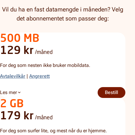
Vil du ha en fast datamengde i måneden? Velg
det abonnementet som passer deg:
500 MB
129 kr
/måned
For deg som nesten ikke bruker mobildata.
Avtalevilkår
|
Angrerett
Les mer
Bestill
500 MB
om 500 MB
2 GB
179 kr
/måned
For deg som surfer lite, og mest når du er hjemme.