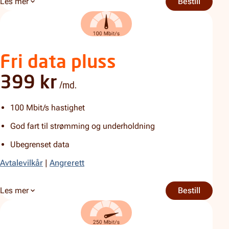
Les mer
Bestill
Fri data
om Fri data basis
Fri data pluss
399 kr
/md.
100 Mbit/s hastighet
God fart til strømming og underholdning
Ubegrenset data
Avtalevilkår
|
Angrerett
Les mer
Bestill
Fri data
om Fri data pluss