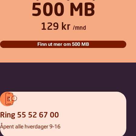
500 MB
129 kr
/mnd
Finn ut mer om
500 MB
Ring 55 52 67 00
Åpent alle hverdager 9-16