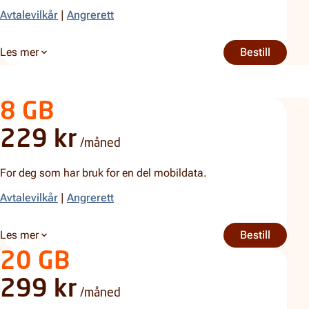
Avtalevilkår
|
Angrerett
Les mer
Bestill
2 GB
om 2 GB
8 GB
229 kr
/måned
For deg som har bruk for en del mobildata.
Avtalevilkår
|
Angrerett
Les mer
Bestill
8 GB
om 8 GB
20 GB
299 kr
/måned