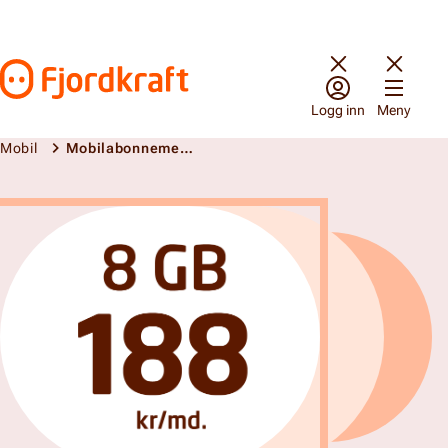
Hopp til innhold
Gå til forsiden
Logg inn
Meny
Mobil
Mobilabonnement
Mobilabonnement