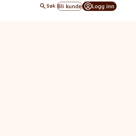
Bli kunde
Logg inn
Søk