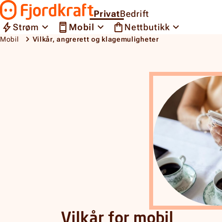
Hopp til innhold
Privat
Bedrift
Gå til forsiden
Strøm
Mobil
Nettbutikk
Mobil
Vilkår, angrerett og klagemuligheter
Vilkår, angrerett og klagemuligheter
Vilkår for mobil