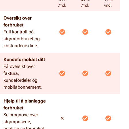
/md.
/md.
/md.
Oversikt over
forbruket
Full kontroll på
strømforbruket og
kostnadene dine.
Kundeforholdet ditt
Få oversikt over
faktura,
kundefordeler og
mobilabonnement.
Hjelp til å planlegge
forbruket
Se prognose over
strømprisene,
analyse av forbruket