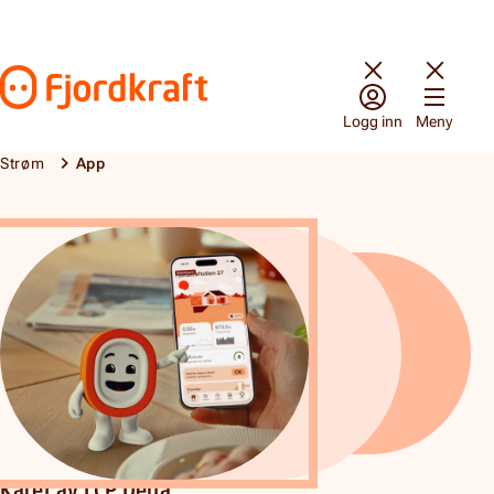
Hopp til innhold
Gå til forsiden
Logg inn
Meny
Strøm
App
App
Kåret av LCP Delta