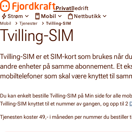
Hopp til innhold
Privat
Bedrift
Gå til forsiden
Strøm
Mobil
Nettbutikk
Mobil
Tjenester
Tvilling-SIM
Tvilling-SIM
Tvilling-SIM er et SIM-kort som brukes når du 
andre enheter på samme abonnement. Et ekse
mobiltelefoner som skal være knyttet til s
Du kan enkelt bestille Tvilling-SIM på Min side for alle m
Tvilling-SIM knyttet til et nummer av gangen, og opp til 2
Tjenesten koster 49,- i måneden per nummer du bestiller ti