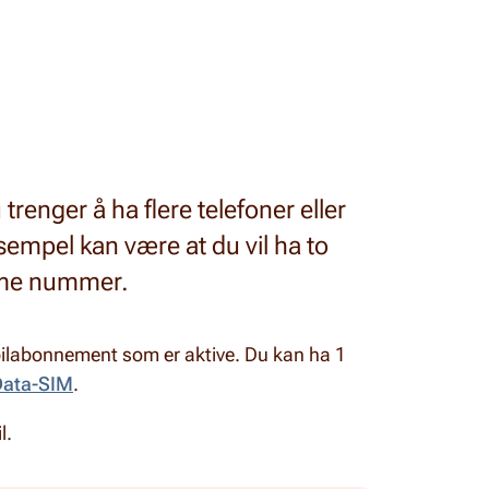
trenger å ha flere telefoner eller
mpel kan være at du vil ha to
amme nummer.
obilabonnement som er aktive.
Du kan ha 1
Data-SIM
.
l.