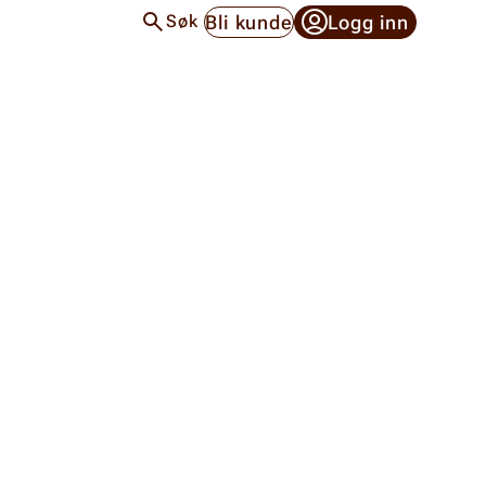
Bli kunde
Logg inn
Søk