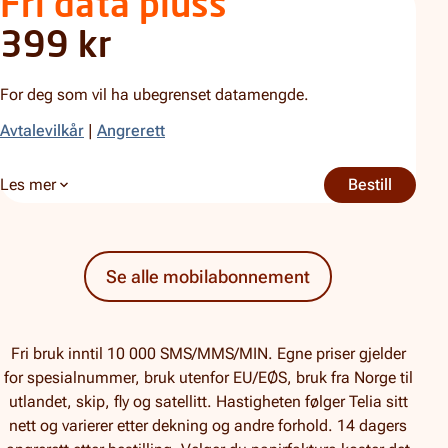
Fri data pluss
399 kr
For deg som vil ha ubegrenset datamengde.
Avtalevilkår
|
Angrerett
Les mer
Bestill
Fri data
om Fri data pluss
Se alle mobilabonnement
Fri bruk inntil 10 000 SMS/MMS/MIN. Egne priser gjelder
for spesialnummer, bruk utenfor EU/EØS, bruk fra Norge til
utlandet, skip, fly og satellitt. Hastigheten følger Telia sitt
nett og varierer etter dekning og andre forhold. 14 dagers