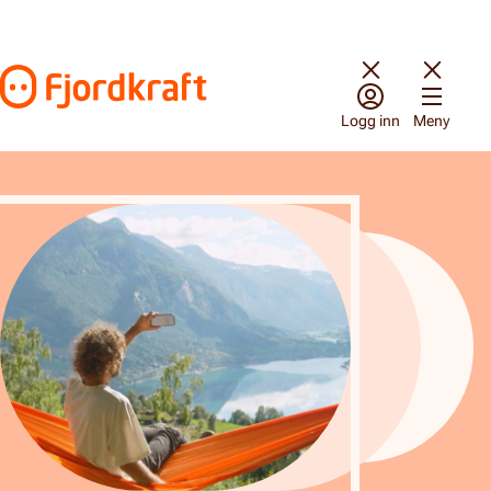
Hopp til innhold
Gå til forsiden
Logg inn
Meny
Mobil