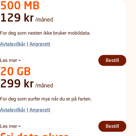
500 MB
129 kr
/måned
For deg som nesten ikke bruker mobildata.
Avtalevilkår
|
Angrerett
Les mer
Bestill
500 MB
om 500 MB
20 GB
299 kr
/måned
For deg som surfer mye når du er på farten.
Avtalevilkår
|
Angrerett
Les mer
Bestill
20 GB
om 20 GB