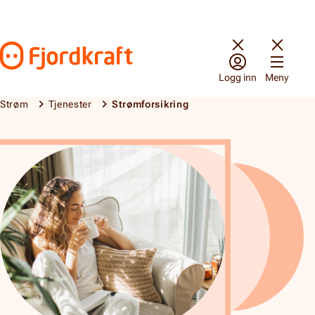
Hopp til innhold
Gå til forsiden
Logg inn
Meny
Strøm
Tjenester
Strømforsikring
Strømforsikring