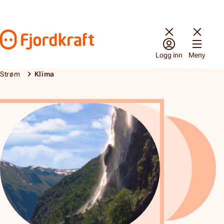
Hopp til innhold
Gå til forsiden
Logg inn
Meny
Strøm
Klima
Klima