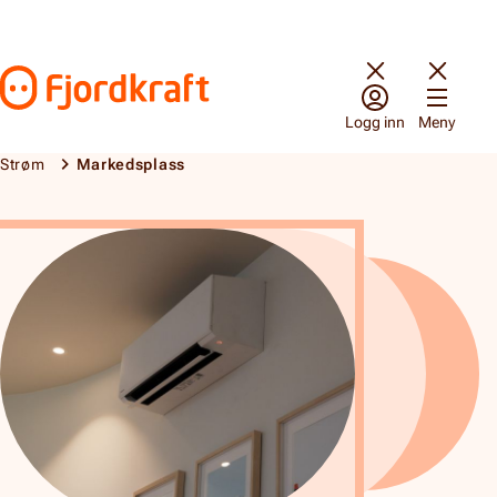
Hopp til innhold
Gå til forsiden
Logg inn
Meny
Strøm
Markedsplass
Markedsplass