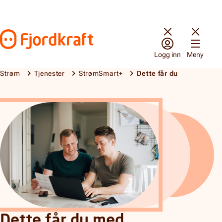
Hopp til innhold
Gå til forsiden
Logg inn
Meny
Strøm
Tjenester
StrømSmart+
Dette får du
Dette får du
Dette får du med