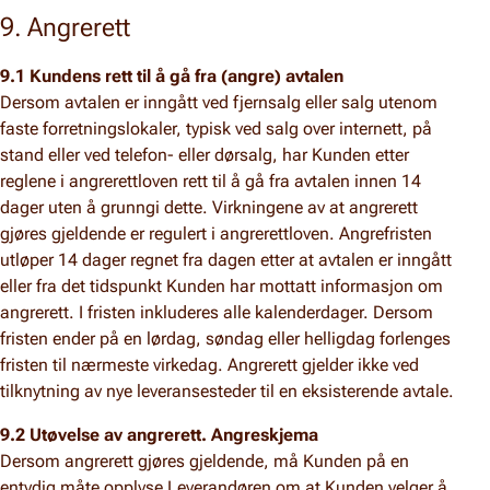
9. Angrerett
9.1 Kundens rett til å gå fra (angre) avtalen
Dersom avtalen er inngått ved fjernsalg eller salg utenom
faste forretningslokaler, typisk ved salg over internett, på
stand eller ved telefon- eller dørsalg, har Kunden etter
reglene i angrerettloven rett til å gå fra avtalen innen 14
dager uten å grunngi dette. Virkningene av at angrerett
gjøres gjeldende er regulert i angrerettloven. Angrefristen
utløper 14 dager regnet fra dagen etter at avtalen er inngått
eller fra det tidspunkt Kunden har mottatt informasjon om
angrerett. I fristen inkluderes alle kalenderdager. Dersom
fristen ender på en lørdag, søndag eller helligdag forlenges
fristen til nærmeste virkedag. Angrerett gjelder ikke ved
tilknytning av nye leveransesteder til en eksisterende avtale.
9.2 Utøvelse av angrerett. Angreskjema
Dersom angrerett gjøres gjeldende, må Kunden på en
entydig måte opplyse Leverandøren om at Kunden velger å