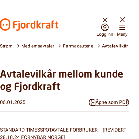
Hopp til innhold
Gå til forsiden
Logg inn
Meny
Strøm
Medlemsavtaler
Farmaceutene
Avtalevilkår
Avtalevilkår mellom kunde
og Fjordkraft
06.01.2025
Åpne som PDF
STANDARD TIMESSPOTAVTALE FORBRUKER – [REVIDERT
28.10.24 FORNYBAR NORGE]