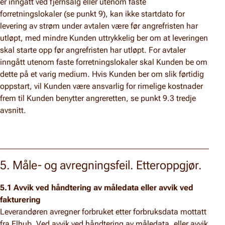
er inngått ved fjernsalg eller utenom faste
forretningslokaler (se punkt 9), kan ikke startdato for
levering av strøm under avtalen være før angrefristen har
utløpt, med mindre Kunden uttrykkelig ber om at leveringen
skal starte opp før angrefristen har utløpt. For avtaler
inngått utenom faste forretningslokaler skal Kunden be om
dette på et varig medium. Hvis Kunden ber om slik førtidig
oppstart, vil Kunden være ansvarlig for rimelige kostnader
frem til Kunden benytter angreretten, se punkt 9.3 tredje
avsnitt.
5. Måle- og avregningsfeil. Etteroppgjør.
5.1 Avvik ved håndtering av måledata eller avvik ved
fakturering
Leverandøren avregner forbruket etter forbruksdata mottatt
fra Elhub. Ved avvik ved håndtering av måledata, eller avvik