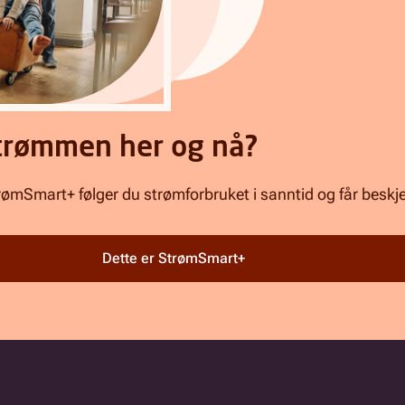
strømmen her og nå?
ømSmart+ følger du strømforbruket i sanntid og får beskjed
Dette er StrømSmart+