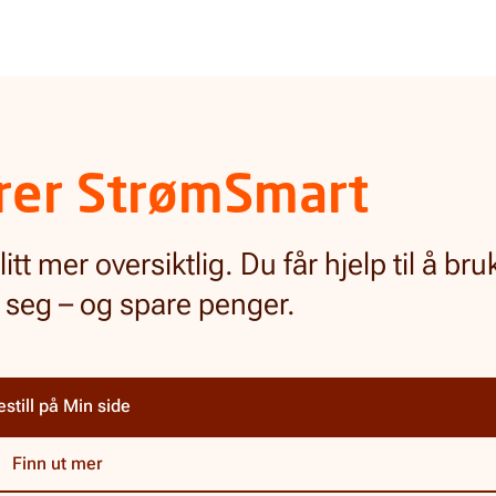
erer StrømSmart
tt mer oversiktlig. Du får hjelp til å br
 seg – og spare penger.
estill på Min side
Finn ut mer