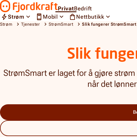
Hopp til innhold
Privat
Bedrift
Gå til forsiden
Strøm
Mobil
Nettbutikk
Strøm
Tjenester
StrømSmart
Slik fungerer StrømSmart
Slik fungerer StrømSmart
Slik fung
StrømSmart er laget for å gjøre strøm li
når det lønner
B