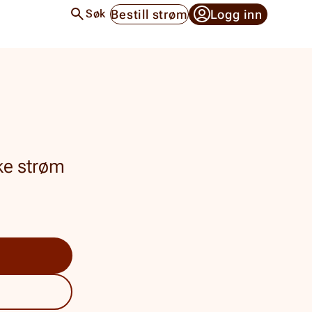
Bestill strøm
Logg inn
Søk
uke strøm