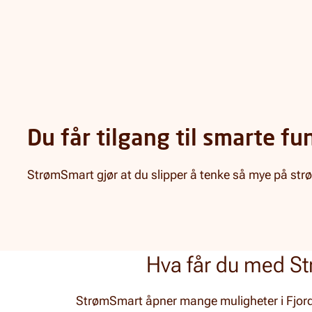
Du får tilgang til smarte fu
StrømSmart gjør at du slipper å tenke så mye på str
Hva får du med S
StrømSmart åpner mange muligheter i Fjordk