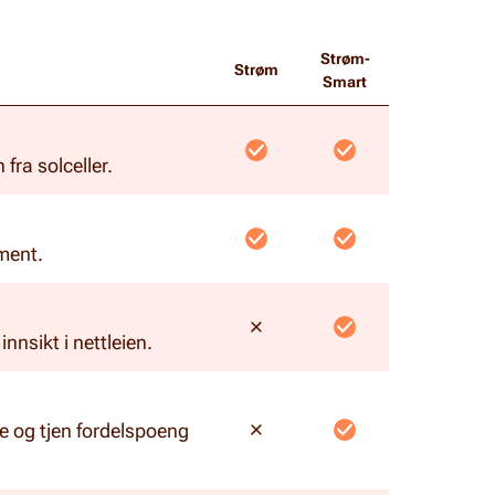
Strøm-
Strøm
Smart
fra solceller.
ment.
nnsikt i nettleien.
eie og tjen fordelspoeng