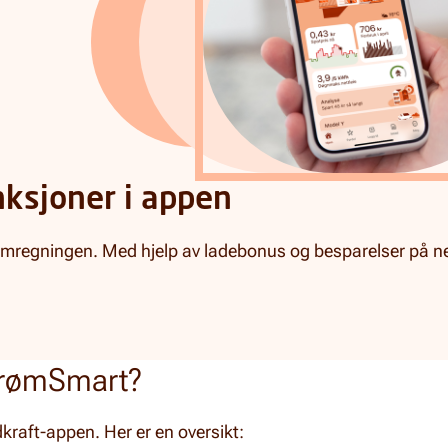
nksjoner i appen
ømregningen. Med hjelp av ladebonus og besparelser på ne
trømSmart?
raft-appen. Her er en oversikt: