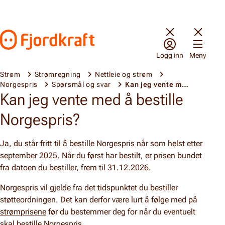
Hopp til innhold
Gå til forsiden
Logg inn
Meny
Strøm
Strømregning
Nettleie og strøm
Norgespris
Spørsmål og svar
Kan jeg vente med å bestille?
Kan jeg vente med å bestille
Norgespris?
Ja, du står fritt til å bestille Norgespris når som helst etter
september 2025. Når du først har bestilt, er prisen bundet
fra datoen du bestiller, frem til 31.12.2026.
Norgespris vil gjelde fra det tidspunktet du bestiller
støtteordningen.
Det kan derfor være lurt å følge med på
strømprisene
før du bestemmer deg for når du eventuelt
skal bestille
Norgespris
.