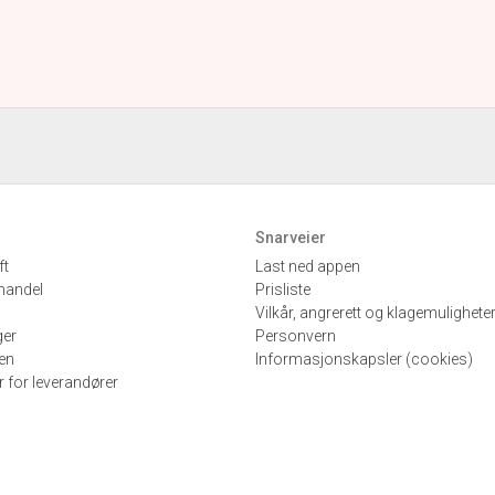
Snarveier
ft
Last ned appen
handel
Prisliste
Vilkår, angrerett og klagemulighete
ger
Personvern
en
Informasjonskapsler (cookies)
r for leverandører