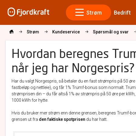
Strøm
Bedrift
Strøm
Kundeservice
Spørsmål og svar
Hvordan beregnes Tru
når jeg har Norgespris?
Har du valgt Norgespris, så betaler du en fast strømpris på 50 ør
fastbeløp og nettleie), og får 1% Trumf-bonus som normalt. Trum
strømprisen din – du får altså 1% av strømpris på 50 øre per kWh, 
1000 kWh for hytte.
Hvis du bruker mer strøm enn denne grensen, beregnes Trumf-bo
grensen ut fra
den faktiske spotprisen
du har hatt.