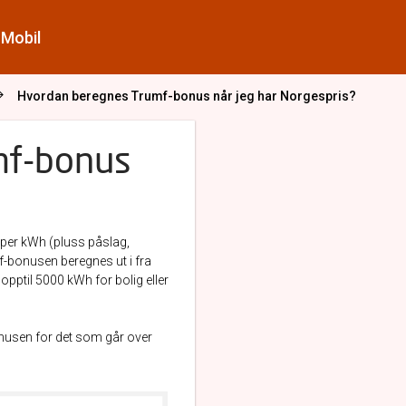
Mobil
Hvordan beregnes Trumf-bonus når jeg har Norgespris?
mf-bonus
e per kWh (pluss påslag,
f-bonusen beregnes ut i fra
opptil 5000 kWh for bolig eller
nusen for det som går over