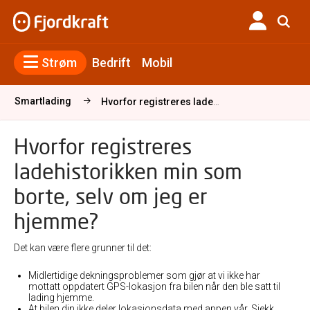
Strøm
Bedrift
Mobil
Smartlading
Hvorfor registreres ladehistorikken min som borte, selv om jeg er hjemme?
Hvorfor registreres
ladehistorikken min som
borte, selv om jeg er
hjemme?
Det kan være flere grunner til det:
Midlertidige dekningsproblemer som gjør at vi ikke har
mottatt oppdatert GPS-lokasjon fra bilen når den ble satt til
lading hjemme.
At bilen din ikke deler lokasjonsdata med appen vår. Sjekk