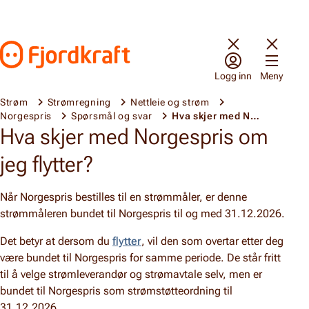
Hopp til innhold
Gå til forsiden
Logg inn
Meny
Strøm
Strømregning
Nettleie og strøm
Norgespris
Spørsmål og svar
Hva skjer med Norgespris om jeg flytter?
Hva skjer med Norgespris om
jeg flytter?
Når Norgespris bestilles til en strømmåler, er denne
strømmåleren bundet til Norgespris til og med 31.12.2026.
Det betyr at dersom du
flytter
, vil den som overtar etter deg
være bundet til Norgespris for samme periode. De står fritt
til å velge strømleverandør og strømavtale selv, men er
bundet til Norgespris som strømstøtteordning til
31.12.2026.