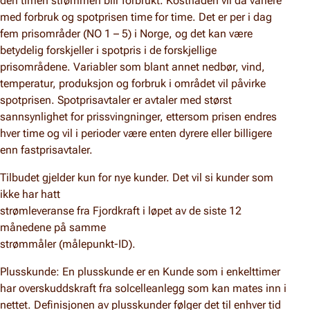
den timen strømmen blir forbrukt. Kostnaden vil da variere
med forbruk og spotprisen time for time. Det er per i dag
fem prisområder (NO 1 – 5) i Norge, og det kan være
betydelig forskjeller i spotpris i de forskjellige
prisområdene. Variabler som blant annet nedbør, vind,
temperatur, produksjon og forbruk i området vil påvirke
spotprisen. Spotprisavtaler er avtaler med størst
sannsynlighet for prissvingninger, ettersom prisen endres
hver time og vil i perioder være enten dyrere eller billigere
enn fastprisavtaler.
Tilbudet gjelder kun for nye kunder. Det vil si kunder som
ikke har hatt
strømleveranse fra Fjordkraft i løpet av de siste 12
månedene på samme
strømmåler (målepunkt-ID).
Plusskunde: En plusskunde er en Kunde som i enkelttimer
har overskuddskraft fra solcelleanlegg som kan mates inn i
nettet. Definisjonen av plusskunder følger det til enhver tid