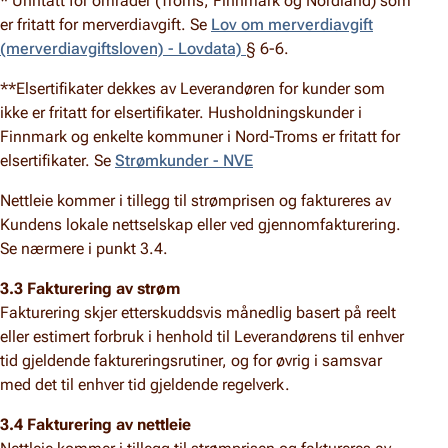
* Unntatt for områder (Troms, Finnmark og Nordland) som
er fritatt for merverdiavgift. Se
Lov om merverdiavgift
(merverdiavgiftsloven) - Lovdata)
§ 6-6.
**Elsertifikater dekkes av Leverandøren for kunder som
ikke er fritatt for elsertifikater. Husholdningskunder i
Finnmark og enkelte kommuner i Nord-Troms er fritatt for
elsertifikater. Se
Strømkunder - NVE
Nettleie kommer i tillegg til strømprisen og faktureres av
Kundens lokale nettselskap eller ved gjennomfakturering.
Se nærmere i punkt 3.4.
3.3 Fakturering av strøm
Fakturering skjer etterskuddsvis månedlig basert på reelt
eller estimert forbruk i henhold til Leverandørens til enhver
tid gjeldende faktureringsrutiner, og for øvrig i samsvar
med det til enhver tid gjeldende regelverk.
3.4 Fakturering av nettleie