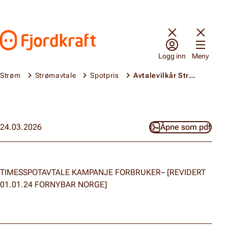
Hopp til innhold
Gå til forsiden
Logg inn
Meny
Strøm
Strømavtale
Spotpris
Avtalevilkår Strøm til Spotpris Kampanje - 0 påslag
24.03.2026
Åpne som pdf
TIMESSPOTAVTALE KAMPANJE FORBRUKER– [REVIDERT
01.01.24 FORNYBAR NORGE]