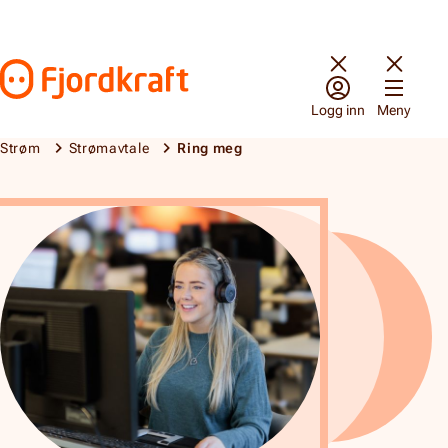
Hopp til innhold
Gå til forsiden
Logg inn
Meny
Strøm
Strømavtale
Ring meg
Ring meg