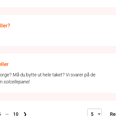
ller?
ller
i Norge? Må du bytte ut hele taket? Vi svarer på de
om
solcellepanel
.
...
5
10
❯
Re