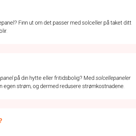
epanel? Finn ut om det passer med solceller på taket ditt
lir.
epanel
på din hytte eller fritidsbolig? Med
solcellepaneler
in egen strøm, og dermed redusere strømkostnadene.
?