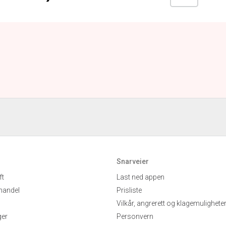
Snarveier
ft
Last ned appen
handel
Prisliste
Vilkår, angrerett og klagemulighete
ger
Personvern