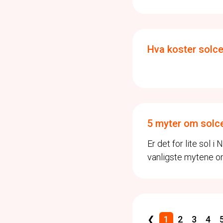
Hva koster solce
5 myter om solce
Er det for lite sol 
vanligste mytene 
❮
1
2
3
4