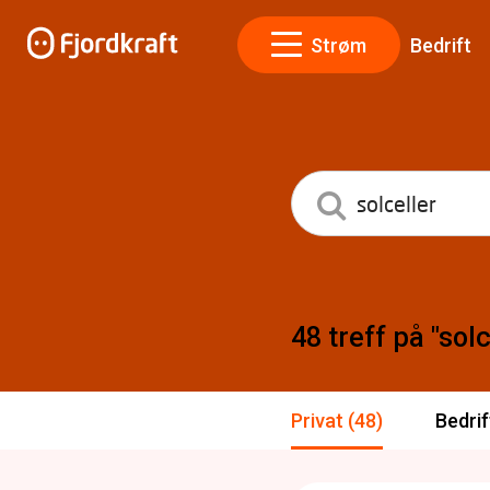
Strøm
Bedrift
48 treff på "solc
Privat (48)
Bedrif