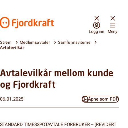
Hopp til innhold
Gå til forsiden
Logg inn
Meny
Strøm
Medlemsavtaler
Samfunnsviterne
Avtalevilkår
Avtalevilkår mellom kunde
og Fjordkraft
06.01.2025
Åpne som PDF
STANDARD TIMESSPOTAVTALE FORBRUKER – [REVIDERT