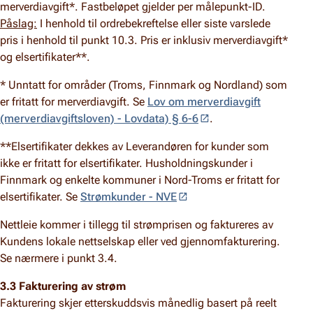
merverdiavgift*. Fastbeløpet gjelder per målepunkt-ID.
Påslag:
I henhold til ordrebekreftelse eller siste varslede
pris i henhold til punkt 10.3. Pris er inklusiv merverdiavgift*
og elsertifikater**.
* Unntatt for områder (Troms, Finnmark og Nordland) som
er fritatt for merverdiavgift. Se
Lov om merverdiavgift
(merverdiavgiftsloven) - Lovdata) § 6-6
.
**Elsertifikater dekkes av Leverandøren for kunder som
ikke er fritatt for elsertifikater. Husholdningskunder i
Finnmark og enkelte kommuner i Nord-Troms er fritatt for
elsertifikater. Se
Strømkunder - NVE
Nettleie kommer i tillegg til strømprisen og faktureres av
Kundens lokale nettselskap eller ved gjennomfakturering.
Se nærmere i punkt 3.4.
3.3 Fakturering av strøm
Fakturering skjer etterskuddsvis månedlig basert på reelt