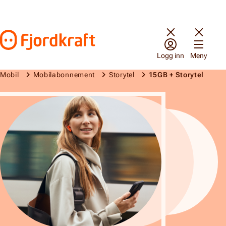
Hopp til innhold
Gå til forsiden
Logg inn
Meny
Mobil
Mobilabonnement
Storytel
15GB + Storytel
15 GB + Storytel