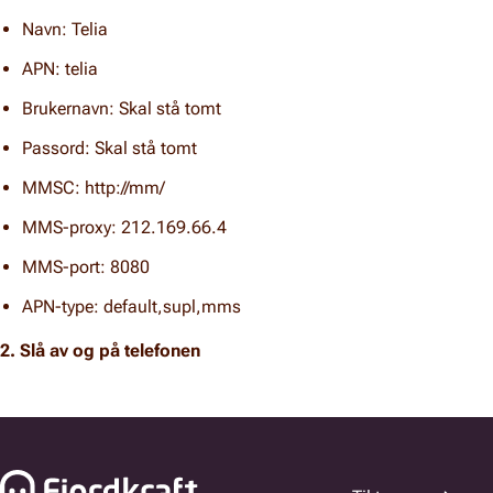
Navn:
Telia
APN:
telia
Brukernavn:
Skal stå tomt
Passord:
Skal stå tomt
MMSC:
http://mm/
MMS-proxy:
212.169.66.4
MMS-port:
8080
APN-type:
default,supl,mms
2. Slå av og på telefonen
Bunnfelt navigasjon