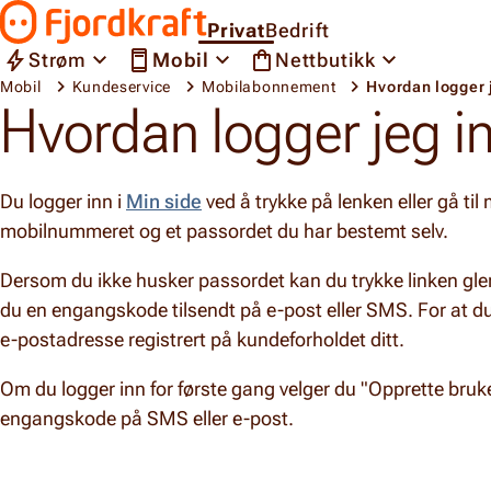
Hopp til innhold
Privat
Bedrift
Gå til forsiden
Strøm
Mobil
Nettbutikk
Mobil
Kundeservice
Mobilabonnement
Hvordan logger 
Hvordan logger jeg i
Du logger inn i
Min side
ved å trykke på lenken eller gå til
mobilnummeret og et passordet du har bestemt selv.
Dersom du ikke husker passordet kan du trykke linken gle
du en engangskode tilsendt på e-post eller SMS. For at du
e-postadresse registrert på kundeforholdet ditt.
Om du logger inn for første gang velger du "Opprette bruker
engangskode på SMS eller e-post.