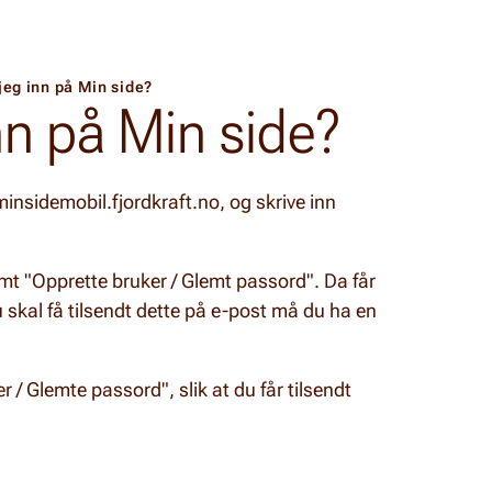
jeg inn på Min side?
nn på Min side?
 minsidemobil.fjordkraft.no, og skrive inn
mt "Opprette bruker / Glemt passord". Da får
 skal få tilsendt dette på e-post må du ha en
 / Glemte passord", slik at du får tilsendt