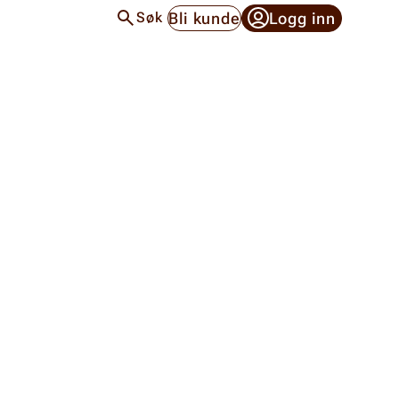
Bli kunde
Logg inn
Søk