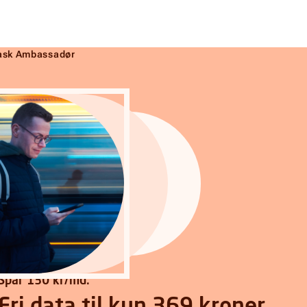
 rask Ambassadør
Spar 130 kr/md.