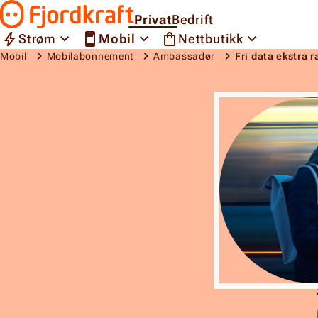
Hopp til innhold
Privat
Bedrift
Gå til forsiden
Strøm
Mobil
Nettbutikk
Mobil
Mobilabonnement
Ambassadør
Fri data ekstra
Fri data ekstra rask