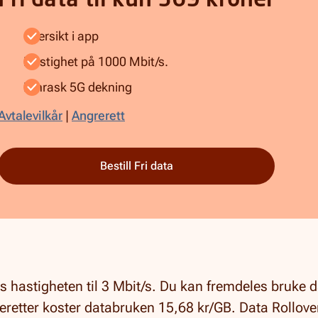
Fri data til kun 369 kroner
Oversikt i app
Hastighet på 1000 Mbit/s.
Lynrask 5G dekning
Avtalevilkår
|
Angrerett
Bestill Fri data
hastigheten til 3 Mbit/s. Du kan fremdeles bruke da
deretter koster databruken 15,68 kr/GB. Data Rollove