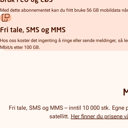
Bruk i EU og EØS
Med dette abonnementet kan du fritt bruke 56 GB mobildata når 
Fri tale, SMS og MMS
Hos oss koster det ingenting å ringe eller sende meldinger, så 
Mbit/s etter 100 GB.
M
Fri tale, SMS og MMS – inntil 10 000 stk. Egne p
satellitt.
Her finner du prisene v