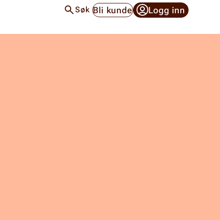
Bli kunde
Logg inn
Søk