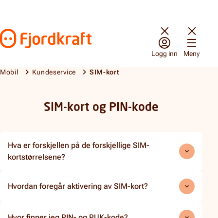
Hopp til innhold
Gå til forsiden
Logg inn
Meny
Mobil
Kundeservice
SIM-kort
SIM-kort
SIM-kort og PIN-kode
Hva er forskjellen på de forskjellige SIM-
kortstørrelsene?
Hvordan foregår aktivering av SIM-kort?
Hvor finner jeg PIN- og PUK-kode?