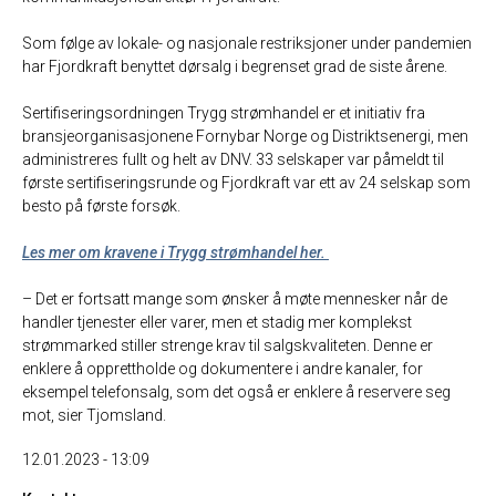
Som følge
av
lokale- og nasjonale
restriksjoner under pandemien
har
Fjordkraft
benyttet
dørsalg
i begrenset grad de siste årene.
Sertifiseringsordningen
Trygg strømhandel
er et initiativ fra
bransjeorganisasjonene
Fornybar Norge
og
Distriktsenergi
, men
administreres fullt og helt av DNV.
33 selskaper var påmeldt til
første sertifiseringsrunde og Fjordkraft var ett av 24 selskap som
besto på første forsøk.
Les mer om kravene i Trygg strømhandel her.
– Det er fortsatt mange som ønsker
å møte mennesker når de
handler tjenester eller varer, men et
stadig mer komplekst
strømmarked stiller strenge krav til salgskvaliteten. Denne er
enklere å opprettholde
og dokumentere i andre kanaler, for
eksempel telefonsalg, som det også er enklere å reservere seg
mot, sier Tjomsland.
12.01.2023 - 13:09