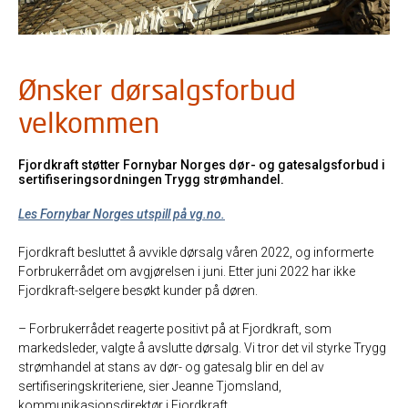
Ønsker dørsalgsforbud
velkommen
Fjordkraft støtter Fornybar Norges dør- og gatesalgsforbud i
sertifiseringsordningen Trygg strømhandel.
Les Fornybar Norges utspill på vg.no.
Fjordkraft
besluttet
å avvikle
dørsalg
våren
2022
, og informerte
Forbrukerrådet om avgjørelsen i juni.
Etter juni
2022 har ikke
Fjordkraft-selgere besøkt kunder på døren.
– Forbrukerrådet reagerte positivt på at Fjordkraft, som
markedsleder, valgte å avslutte dørsalg. Vi tror det vil styrke Trygg
strømhandel at stans av dør- og
gatesalg
blir en del av
sertifiseringskriteriene, sier Jeanne Tjomsland,
kommunikasjonsdirektør i Fjordkraft.