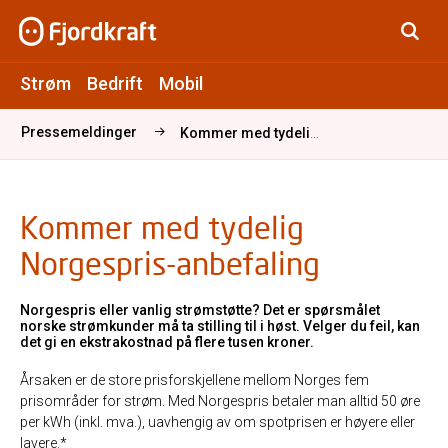
Strøm
Bedrift
Mobil
Pressemeldinger
Kommer med tydelig Norgespris-anbefaling
Kommer med tydelig
Norgespris-anbefaling
Norgespris eller vanlig strømstøtte? Det er spørsmålet
norske strømkunder må ta stilling til i høst. Velger du feil, kan
det gi en ekstrakostnad på flere tusen kroner.
Årsaken er de store prisforskjellene mellom Norges fem
prisområder for strøm. Med Norgespris betaler man alltid 50 øre
per kWh (inkl. mva.), uavhengig av om spotprisen er høyere eller
lavere.*