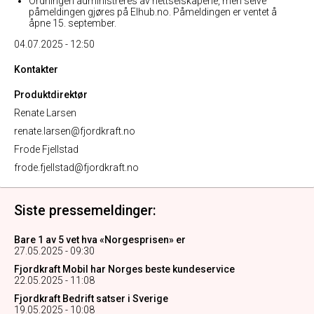
Ordningen administreres av nettselskapene, men selve
påmeldingen gjøres på Elhub.no. Påmeldingen er ventet å
åpne 15. september.
04.07.2025 - 12:50
Kontakter
Produktdirektør
Renate Larsen
renate.larsen@fjordkraft.no
Frode Fjellstad
frode.fjellstad@fjordkraft.no
Siste pressemeldinger:
Bare 1 av 5 vet hva «Norgesprisen» er
27.05.2025 - 09:30
Fjordkraft Mobil har Norges beste kundeservice
22.05.2025 - 11:08
Fjordkraft Bedrift satser i Sverige
19.05.2025 - 10:08