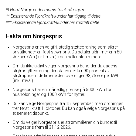
*I Nord-Norge er det moms-fritak på strøm.
** Eksisterende Fjordkraft-kunder har tilgang til dette
*** Eksisterende Fjordkraft-kunder har mottatt dette
Fakta om Norgespris
Norgespris er en valgfri, statlig støtteordning som sikrer
privatkunder en fast strømpris. Du betaler aldri mer enn 50
øre per kWh (inkl. mva.), men heller aldri mindre.
Om du ikke aktivt velger Norgespris beholder du dagens
strømstøtteordning der staten dekker 90 prosent av
strømprisen i de timene den overstiger 93,75 øre per kWh
(inkl. mva.).
Norgespris har en månedlig grense på 5000 kWh for
husholdninger og 1000 kWh for hytter.
Du kan velge Norgespris fra 15. september, men ordningen
trer først i kraft 1. oktober. Du kan også velge Norgespris på
et senere tidspunkt.
Om du velger Norgespris er strømmåleren din bundet til
Norgespris frem til 31.12.2026.