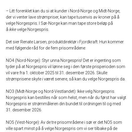
– Litt forenklet kan du si at kunder i Nord-Norge og Midt-Norge,
der vi venter lave strømpriser, kan tape tusenvis av kroner på å
velge Norgespris. I Sør-Norge kan man tape store beløp på
å
ikke
velge Norgespris.
Det sier Renate Larsen, produktdirektør i Fjordkraft. Hun kommer
med følgende råd for de fem prisområdene:
NO4 (Nord-Norge): Styr unna Norgespris! Det er ingenting som
tyder på at Norgespris vil lønne seg i den første prisperioden som
vil vare fra 1. oktober 2025 til 31. desember 2026. Skulle
strømprisene skyte i været senere, så kan du velge Norgespris da.
NO3 (Midt-Norge og Nord-Vestlandet): Ikke velg Norgespris.
Norgespris kan bestilles når som helst, men når du først har valgt
Norgespris er strømmåleren din bundet til ordningen til og med
31. desember 2026.
NO5 (Vest-Norge): Av de tre prisområdene i sør er det NO5 som
ville spart minst på å velge Norgespris om vi ser tilbake på de