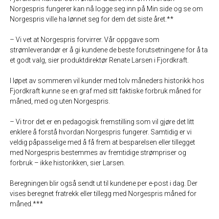
Norgespris fungerer kan nå logge seg inn på Min side og se om
Norgespris ville ha lønnet seg for dem det siste året.**
– Vi vet at Norgespris forvirrer. Vår oppgave som
strømleverandør er å gi kundene de beste forutsetningene for å ta
et godt valg, sier produktdirektør Renate Larsen i Fjordkraft.
I løpet av sommeren vil kunder med tolv måneders historikk hos
Fjordkraft kunne se en graf med sitt faktiske forbruk måned for
måned, med og uten Norgespris.
– Vi tror det er en pedagogisk fremstilling som vil gjøre det litt
enklere å forstå hvordan Norgespris fungerer. Samtidig er vi
veldig påpasselige med å få frem at besparelsen eller tillegget
med Norgespris bestemmes av fremtidige strømpriser og
forbruk – ikke historikken, sier Larsen.
Beregningen blir også sendt ut til kundene per e-post i dag. Der
vises beregnet fratrekk eller tillegg med Norgespris måned for
måned.***