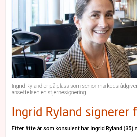
Ingrid Ryland er på plass som senior markedsrådgiver
ansettelsen en stjernesignering.
Ingrid Ryland signerer f
Etter åtte år som konsulent har Ingrid Ryland (35) 