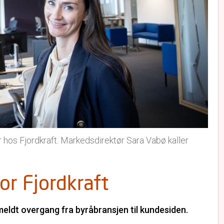
 hos Fjordkraft. Markedsdirektør Sara Vabø kaller
or Fjordkraft
meldt overgang fra byråbransjen til kundesiden.