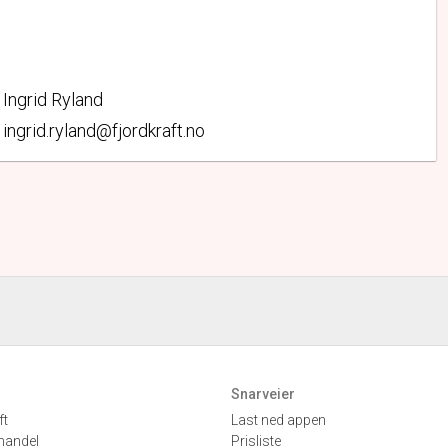
Ingrid Ryland
ingrid.ryland@fjordkraft.no
Snarveier
ft
Last ned appen
handel
Prisliste