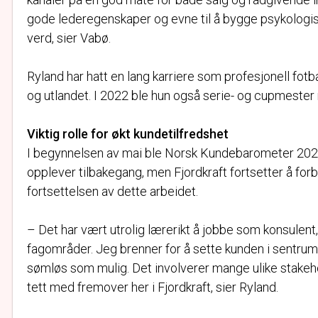
gode lederegenskaper og evne til å bygge psykologisk t
verd, sier Vabø.
Ryland har hatt en lang karriere som profesjonell fotba
og utlandet. I 2022 ble hun også serie- og cupmeste
Viktig rolle for økt kundetilfredshet
I begynnelsen av mai ble Norsk Kundebarometer 2024 
opplever tilbakegang, men Fjordkraft fortsetter å forbe
fortsettelsen av dette arbeidet.
– Det har vært utrolig lærerikt å jobbe som konsulent,
fagområder. Jeg brenner for å sette kunden i sentrum o
sømløs som mulig. Det involverer mange ulike stakeh
tett med fremover her i Fjordkraft, sier Ryland.