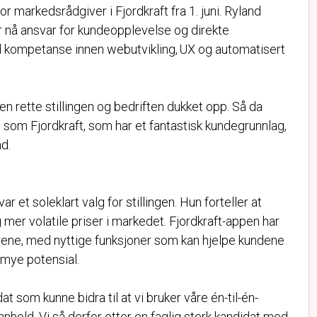
or markedsrådgiver i Fjordkraft fra 1. juni. Ryland
år nå ansvar for kundeopplevelse og direkte
ed kompetanse innen webutvikling, UX og automatisert
den rette stillingen og bedriften dukket opp. Så da
 som Fjordkraft, som har et fantastisk kundegrunnlag,
nd.
ar et soleklart valg for stillingen. Hun forteller at
 mer volatile priser i markedet. Fjordkraft-appen har
 årene, med nyttige funksjoner som kan hjelpe kundene
 mye potensial.
 som kunne bidra til at vi bruker våre én-til-én-
nhold. Vi så derfor etter en faglig sterk kandidat med