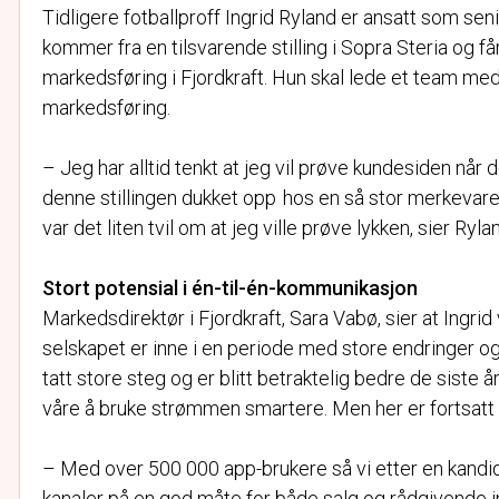
Tidligere fotballproff Ingrid Ryland er ansatt som seni
kommer fra en tilsvarende stilling i Sopra Steria og f
markedsføring i Fjordkraft. Hun skal lede et team m
markedsføring.
– Jeg har alltid tenkt at jeg vil prøve kundesiden når 
denne stillingen dukket opp hos en så stor merkevare
var det liten tvil om at jeg ville prøve lykken, sier Ryla
Stort potensial i én-til-én-kommunikasjon
Markedsdirektør i Fjordkraft, Sara Vabø, sier at Ingrid v
selskapet er inne i en periode med store endringer og
tatt store steg og er blitt betraktelig bedre de siste
våre å bruke strømmen smartere. Men her er fortsatt
– Med over 500 000 app-brukere så vi etter en kandidat
kanaler på en god måte for både salg og rådgivende in