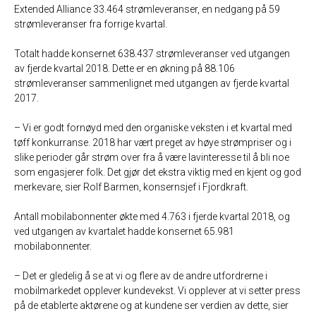
Extended Alliance 33.464 strømleveranser, en nedgang på 59
strømleveranser fra forrige kvartal.
Totalt hadde konsernet 638.437 strømleveranser ved utgangen
av fjerde kvartal 2018. Dette er en økning på 88.106
strømleveranser sammenlignet med utgangen av fjerde kvartal
2017.
– Vi er godt fornøyd med den organiske veksten i et kvartal med
tøff konkurranse. 2018 har vært preget av høye strømpriser og i
slike perioder går strøm over fra å være lavinteresse til å bli noe
som engasjerer folk. Det gjør det ekstra viktig med en kjent og god
merkevare, sier Rolf Barmen, konsernsjef i Fjordkraft.
Antall mobilabonnenter økte med 4.763 i fjerde kvartal 2018, og
ved utgangen av kvartalet hadde konsernet 65.981
mobilabonnenter.
– Det er gledelig å se at vi og flere av de andre utfordrerne i
mobilmarkedet opplever kundevekst. Vi opplever at vi setter press
på de etablerte aktørene og at kundene ser verdien av dette, sier