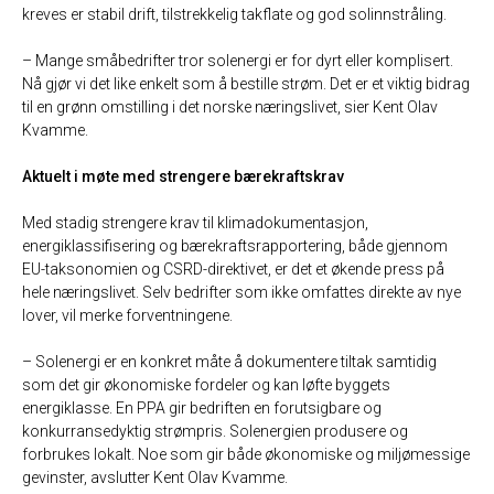
kreves er stabil drift, tilstrekkelig takflate og god solinnstråling.
– Mange småbedrifter tror solenergi er for dyrt eller komplisert.
Nå gjør vi det like enkelt som å bestille strøm. Det er et viktig bidrag
til en grønn omstilling i det norske næringslivet, sier Kent Olav
Kvamme.
Aktuelt i møte med strengere bærekraftskrav
Med stadig strengere krav til klimadokumentasjon,
energiklassifisering og bærekraftsrapportering, både gjennom
EU-taksonomien og CSRD-direktivet, er det et økende press på
hele næringslivet. Selv bedrifter som ikke omfattes direkte av nye
lover, vil merke forventningene.
– Solenergi er en konkret måte å dokumentere tiltak samtidig
som det gir økonomiske fordeler og kan løfte byggets
energiklasse. En PPA gir bedriften en forutsigbare og
konkurransedyktig strømpris. Solenergien produsere og
forbrukes lokalt. Noe som gir både økonomiske og miljømessige
gevinster, avslutter Kent Olav Kvamme.