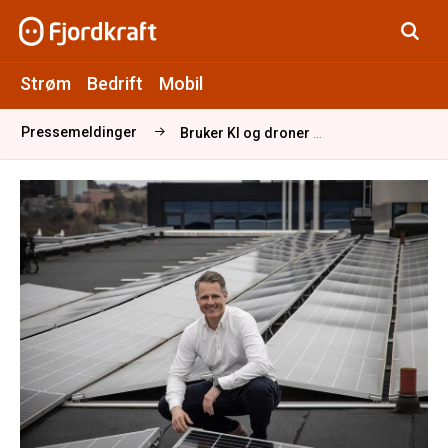
Strøm
Bedrift
Mobil
Pressemeldinger
Bruker KI og droner for å gjøre solenergi tilgjengelig for småbedrifter