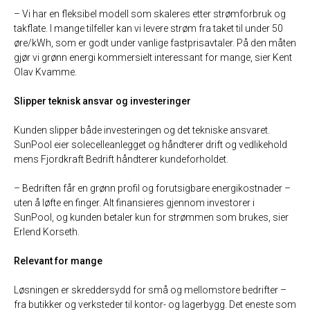
– Vi har en fleksibel modell som skaleres etter strømforbruk og
takflate. I mange tilfeller kan vi levere strøm fra taket til under 50
øre/kWh, som er godt under vanlige fastprisavtaler. På den måten
gjør vi grønn energi kommersielt interessant for mange, sier Kent
Olav Kvamme.
Slipper teknisk ansvar og investeringer
Kunden slipper både investeringen og det tekniske ansvaret.
SunPool eier solecelleanlegget og håndterer drift og vedlikehold
mens Fjordkraft Bedrift håndterer kundeforholdet.
– Bedriften får en grønn profil og forutsigbare energikostnader –
uten å løfte en finger. Alt finansieres gjennom investorer i
SunPool, og kunden betaler kun for strømmen som brukes, sier
Erlend Korseth.
Relevant for mange
Løsningen er skreddersydd for små og mellomstore bedrifter –
fra butikker og verksteder til kontor- og lagerbygg. Det eneste som