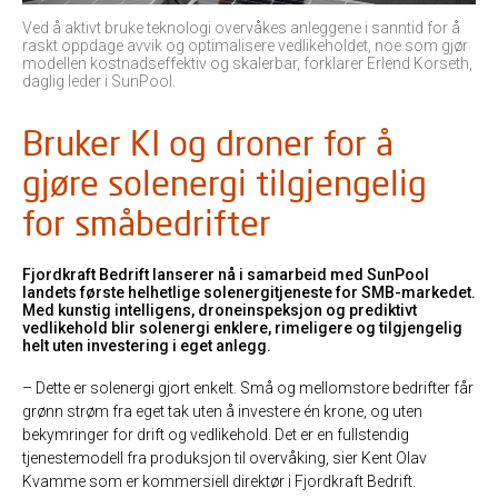
Ved å aktivt bruke teknologi overvåkes anleggene i sanntid for å
raskt oppdage avvik og optimalisere vedlikeholdet, noe som gjør
modellen kostnadseffektiv og skalerbar, forklarer Erlend Korseth,
daglig leder i SunPool.
Bruker KI og droner for å
gjøre solenergi tilgjengelig
for småbedrifter
Fjordkraft Bedrift lanserer nå i samarbeid med SunPool
landets første helhetlige solenergitjeneste for SMB-markedet.
Med kunstig intelligens, droneinspeksjon og prediktivt
vedlikehold blir solenergi enklere, rimeligere og tilgjengelig
helt uten investering i eget anlegg.
– Dette er solenergi gjort enkelt. Små og mellomstore bedrifter får
grønn strøm fra eget tak uten å investere én krone, og uten
bekymringer for drift og vedlikehold. Det er en fullstendig
tjenestemodell fra produksjon til overvåking, sier Kent Olav
Kvamme som er kommersiell direktør i Fjordkraft Bedrift.