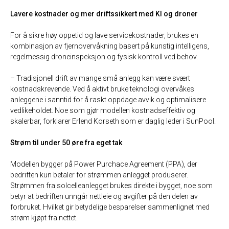
Lavere kostnader og mer driftssikkert med KI og droner
For å sikre høy oppetid og lave servicekostnader, brukes en
kombinasjon av fjernovervåkning basert på kunstig intelligens,
regelmessig droneinspeksjon og fysisk kontroll ved behov.
– Tradisjonell drift av mange små anlegg kan være svært
kostnadskrevende. Ved å aktivt bruke teknologi overvåkes
anleggene i sanntid for å raskt oppdage avvik og optimalisere
vedlikeholdet. Noe som gjør modellen kostnadseffektiv og
skalerbar, forklarer Erlend Korseth som er daglig leder i SunPool.
Strøm til under 50 øre fra eget tak
Modellen bygger på Power Purchace Agreement (PPA), der
bedriften kun betaler for strømmen anlegget produserer.
Strømmen fra solcelleanlegget brukes direkte i bygget, noe som
betyr at bedriften unngår nettleie og avgifter på den delen av
forbruket. Hvilket gir betydelige besparelser sammenlignet med
strøm kjøpt fra nettet.