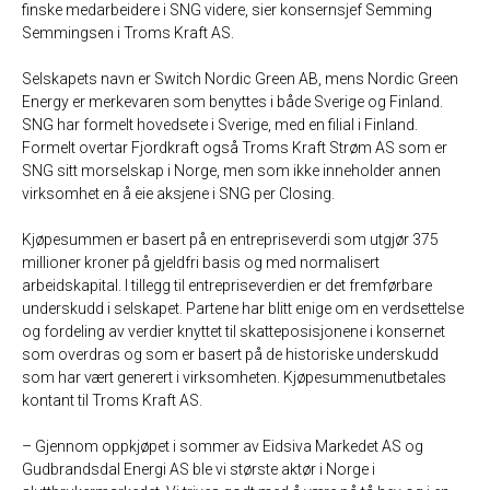
finske medarbeidere i SNG videre, sier konsernsjef Semming
Semmingsen i Troms Kraft AS.
Selskapets navn er Switch Nordic Green AB, mens Nordic Green
Energy er merkevaren som benyttes i både Sverige og Finland.
SNG har formelt hovedsete i Sverige, med en filial i Finland.
Formelt overtar Fjordkraft også Troms Kraft Strøm AS som er
SNG sitt morselskap i Norge, men som ikke inneholder annen
virksomhet en å eie aksjene i SNG per Closing.
Kjøpesummen er basert på en entrepriseverdi som utgjør 375
millioner kroner på gjeldfri basis og med normalisert
arbeidskapital. I tillegg til entrepriseverdien er det fremførbare
underskudd i selskapet. Partene har blitt enige om en verdsettelse
og fordeling av verdier knyttet til skatteposisjonene i konsernet
som overdras og som er basert på de historiske underskudd
som har vært generert i virksomheten. Kjøpesummenutbetales
kontant til Troms Kraft AS.
– Gjennom oppkjøpet i sommer av Eidsiva Markedet AS og
Gudbrandsdal Energi AS ble vi største aktør i Norge i