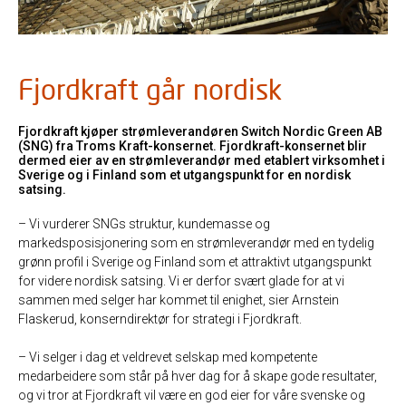
Fjordkraft går nordisk
Fjordkraft kjøper strømleverandøren Switch Nordic Green AB
(SNG) fra Troms Kraft-konsernet. Fjordkraft-konsernet blir
dermed eier av en strømleverandør med etablert virksomhet i
Sverige og i Finland som et utgangspunkt for en nordisk
satsing.
– Vi vurderer SNGs struktur, kundemasse og
markedsposisjonering som en strømleverandør med en tydelig
grønn profil i Sverige og Finland som et attraktivt utgangspunkt
for videre nordisk satsing. Vi er derfor svært glade for at vi
sammen med selger har kommet til enighet, sier Arnstein
Flaskerud, konserndirektør for strategi i Fjordkraft.
– Vi selger i dag et veldrevet selskap med kompetente
medarbeidere som står på hver dag for å skape gode resultater,
og vi tror at Fjordkraft vil være en god eier for våre svenske og