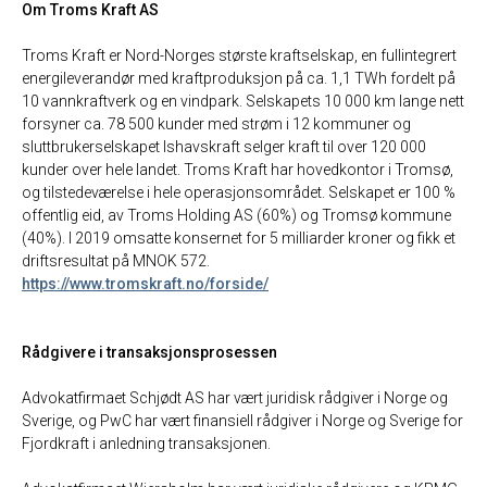
Om Troms Kraft AS
Troms Kraft er Nord-Norges største kraftselskap, en fullintegrert
energileverandør med kraftproduksjon på ca. 1,1 TWh fordelt på
10 vannkraftverk og en vindpark. Selskapets 10 000 km lange nett
forsyner ca. 78 500 kunder med strøm i 12 kommuner og
sluttbrukerselskapet Ishavskraft selger kraft til over 120 000
kunder over hele landet. Troms Kraft har hovedkontor i Tromsø,
og tilstedeværelse i hele operasjonsområdet. Selskapet er 100 %
offentlig eid, av Troms Holding AS (60%) og Tromsø kommune
(40%). I 2019 omsatte konsernet for 5 milliarder kroner og fikk et
driftsresultat på MNOK 572.
https://www.tromskraft.no/forside/
Rådgivere i transaksjonsprosessen
Advokatfirmaet Schjødt AS har vært juridisk rådgiver i Norge og
Sverige, og PwC har vært finansiell rådgiver i Norge og Sverige for
Fjordkraft i anledning transaksjonen.