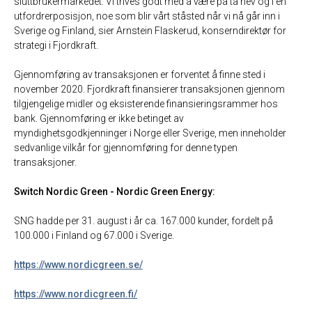
sluttbrukermarkedet. Vi trives godt med å være på tå hev og i en
utfordrerposisjon, noe som blir vårt ståsted når vi nå går inn i
Sverige og Finland, sier Arnstein Flaskerud, konserndirektør for
strategi i Fjordkraft.
Gjennomføring av transaksjonen er forventet å finne sted i
november 2020. Fjordkraft finansierer transaksjonen gjennom
tilgjengelige midler og eksisterende finansieringsrammer hos
bank. Gjennomføring er ikke betinget av
myndighetsgodkjenninger i Norge eller Sverige, men inneholder
sedvanlige vilkår for gjennomføring for denne typen
transaksjoner.
Switch Nordic Green - Nordic Green Energy:
SNG hadde per 31. august i år ca. 167.000 kunder, fordelt på
100.000 i Finland og 67.000 i Sverige.
https://www.nordicgreen.se/
https://www.nordicgreen.fi/