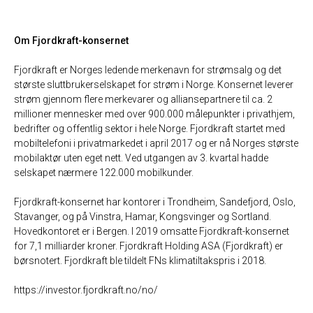
Om Fjordkraft-konsernet
Fjordkraft er Norges ledende merkenavn for strømsalg og det
største sluttbrukerselskapet for strøm i Norge. Konsernet leverer
strøm gjennom flere merkevarer og alliansepartnere til ca. 2
millioner mennesker med over 900.000 målepunkter i privathjem,
bedrifter og offentlig sektor i hele Norge. Fjordkraft startet med
mobiltelefoni i privatmarkedet i april 2017 og er nå Norges største
mobilaktør uten eget nett. Ved utgangen av 3. kvartal hadde
selskapet nærmere 122.000 mobilkunder.
Fjordkraft-konsernet har kontorer i Trondheim, Sandefjord, Oslo,
Stavanger, og på Vinstra, Hamar, Kongsvinger og Sortland.
Hovedkontoret er i Bergen. I 2019 omsatte Fjordkraft-konsernet
for 7,1 milliarder kroner. Fjordkraft Holding ASA (Fjordkraft) er
børsnotert. Fjordkraft ble tildelt FNs klimatiltakspris i 2018.
https://investor.fjordkraft.no/no/