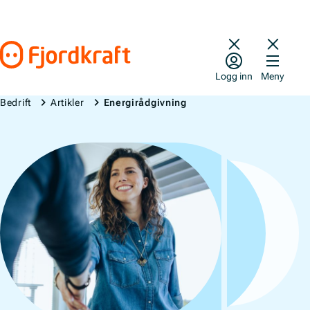
Hopp til innhold
Gå til forsiden
Logg inn
Meny
Bedrift
Artikler
Energirådgivning
Energirådgivning