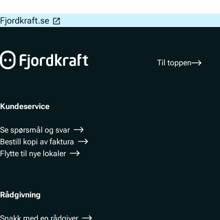
Bunnfelt navigasjon
Fjordkraft.se
Til toppen
Kundeservice
Se spørsmål og svar
Bestill kopi av faktura
Flytte til nye lokaler
Rådgivning
Snakk med en rådgiver