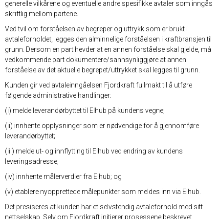
generelle vilkårene og eventuelle andre spesifikke avtaler som inngås
skriftlig mellom partene.
Ved tvil om forståelsen av begreper og uttrykk som er brukt i
avtaleforholdet, legges den alminnelige forståelsen i kraftbransjen til
grunn. Dersom en part hevder at en annen forståelse skal gjelde, må
vedkommende part dokumentere/sannsynliggjøre at annen
forståelse av det aktuelle begrepet/uttrykket skal legges til grunn.
Kunden gir ved avtaleinngåelsen Fjordkraft fullmakt til å utføre
følgende administrative handlinger:
(i) melde leverandørbyttet til Elhub på kundens vegne;
(ii) innhente opplysninger som er nødvendige for å gjennomføre
leverandørbyttet;
(iii) melde ut- og innflytting til Elhub ved endring av kundens
leveringsadresse;
(iv) innhente målerverdier fra Elhub; og
(v) etablere nyopprettede målepunkter som meldes inn via Elhub.
Det presiseres at kunden har et selvstendig avtaleforhold med sitt
nettselskap. Selv om Fjordkraft initierer prosessene beskrevet