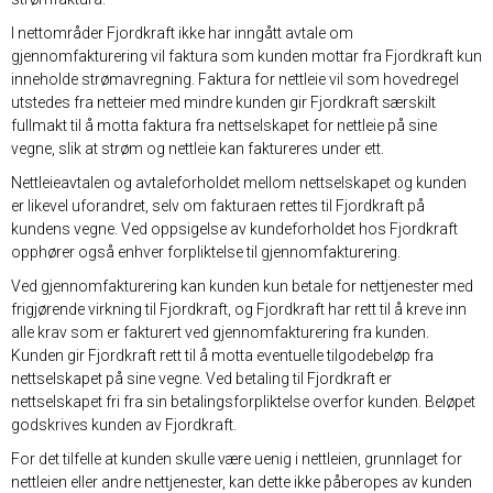
I nettområder Fjordkraft ikke har inngått avtale om
gjennomfakturering vil faktura som kunden mottar fra Fjordkraft kun
inneholde strømavregning. Faktura for nettleie vil som hovedregel
utstedes fra netteier med mindre kunden gir Fjordkraft særskilt
fullmakt til å motta faktura fra nettselskapet for nettleie på sine
vegne, slik at strøm og nettleie kan faktureres under ett.
Nettleieavtalen og avtaleforholdet mellom nettselskapet og kunden
er likevel uforandret, selv om fakturaen rettes til Fjordkraft på
kundens vegne. Ved oppsigelse av kundeforholdet hos Fjordkraft
opphører også enhver forpliktelse til gjennomfakturering.
Ved gjennomfakturering kan kunden kun betale for nettjenester med
frigjørende virkning til Fjordkraft, og Fjordkraft har rett til å kreve inn
alle krav som er fakturert ved gjennomfakturering fra kunden.
Kunden gir Fjordkraft rett til å motta eventuelle tilgodebeløp fra
nettselskapet på sine vegne. Ved betaling til Fjordkraft er
nettselskapet fri fra sin betalingsforpliktelse overfor kunden. Beløpet
godskrives kunden av Fjordkraft.
For det tilfelle at kunden skulle være uenig i nettleien, grunnlaget for
nettleien eller andre nettjenester, kan dette ikke påberopes av kunden