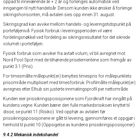
oppad til inneværende år + 2 år og forlenges automatisk ved
inngangen til nytt handelsår. Dersom kunden ikke ønsker å forlenge
sikringshorisonten, må avtalen sies opp innen 31. august.
Sikringsgrad kan avvike mellom handels- og leveringstidspunkt på
porteføljenivå. Fysisk forbruk i leveringsperioden vil være
fordelingsnøkkel ved fordeling av sikringsresultatet for det sikrede
volumet i porteføljen.
Fysisk forbruk som avviker fra avtalt volum, vil bli avregnet mot
Nord Pool Spot med de tilhørende priselementene som fremgår av
punkt 3.1 (Pris).
For timesmålte målepunkt(er) benyttes timespris for målepunktets
prisområde multiplisert med timesforbruk. Profilmålte målepunkt(er)
avregnes etter Elhub sin justerte innmatingsprofil per nettområde.
Kunden eier prissikringsposisjonene som Fjordkraft har inngått på
kundens vegne. Kunden bærer den fulle markedsrisikoen knyttet til
disse, se punkt 11 (Risiko). Ved opphør av avtalen før
prissikringsposisjonene er gått til levering, gjennomføres et oppgjør i
henhold til punkt 10 (Oppsigelse av kundens prissikringsposisjoner)
9.4.2 Mekanisk indekshandel