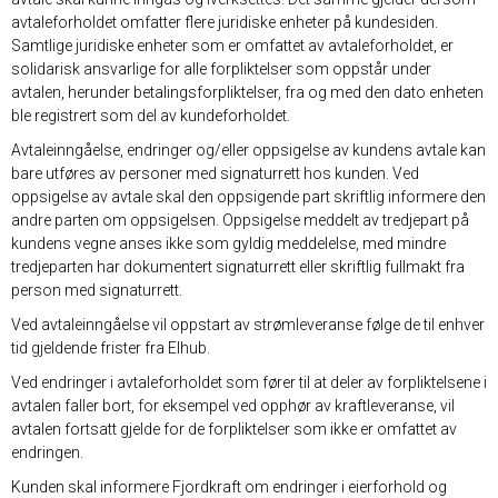
avtaleforholdet omfatter flere juridiske enheter på kundesiden.
Samtlige juridiske enheter som er omfattet av avtaleforholdet, er
solidarisk ansvarlige for alle forpliktelser som oppstår under
avtalen, herunder betalingsforpliktelser, fra og med den dato enheten
ble registrert som del av kundeforholdet.
Avtaleinngåelse, endringer og/eller oppsigelse av kundens avtale kan
bare utføres av personer med signaturrett hos kunden. Ved
oppsigelse av avtale skal den oppsigende part skriftlig informere den
andre parten om oppsigelsen. Oppsigelse meddelt av tredjepart på
kundens vegne anses ikke som gyldig meddelelse, med mindre
tredjeparten har dokumentert signaturrett eller skriftlig fullmakt fra
person med signaturrett.
Ved avtaleinngåelse vil oppstart av strømleveranse følge de til enhver
tid gjeldende frister fra Elhub.
Ved endringer i avtaleforholdet som fører til at deler av forpliktelsene i
avtalen faller bort, for eksempel ved opphør av kraftleveranse, vil
avtalen fortsatt gjelde for de forpliktelser som ikke er omfattet av
endringen.
Kunden skal informere Fjordkraft om endringer i eierforhold og