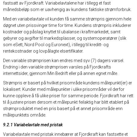
fastsatt av Fjordkraft. Variabelavtalene har i tillegg et fast
månedsbeløp som er uavhengig av kundens faktiske strømforbruk.
Med en variabelavtale vil kunden få samme strømpris gjennom hele
døgnet uten prissvinger time for time. Kundens strømpris inkluderer
kostnader og påslag knyttet til ubalanse i kraftmarkedet, samt
gebyrer og avgifter til markedsplasser, og systemoperatører (slik
som eSett, Nord Pool og Euronext), i tillegg til kreditt- og
rentekostnader og lovpålagte elsertifikater.
Den variable strømprisen kan endres med syv (7) dagers varsel.
Endring i den variable strømprisen varsles på Fjordkrafts
internettsider, gjennom Min Bedrift eller på annen egnet måte.
Strømpris er basert på hvilket prisområde kundens målepunkt(er) er
lokalisert. Kunder med målepunkter i ulike prisområder vil derfor
kunne oppleve å få ulike priser for samme periode. Fjordkraft har rett
til å justere prisen dersom et målepunkt feilaktig har blitt etablert på
strømproduktet med en pris basert på et annet prisområde enn
målepunktets område.
9.2.1 Variabelavtale med pristak
Variabelavtale med pristak innebærer at Fjordkraft kan fastsette et