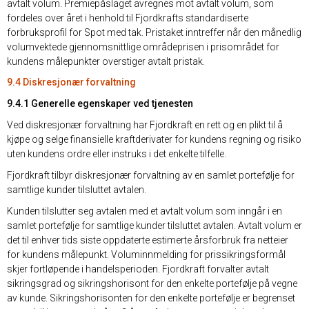
avtalt volum. Premiepåslaget avregnes mot avtalt volum, som
fordeles over året i henhold til Fjordkrafts standardiserte
forbruksprofil for Spot med tak. Pristaket inntreffer når den månedlig
volumvektede gjennomsnittlige områdeprisen i prisområdet for
kundens målepunkter overstiger avtalt pristak.
9.4 Diskresjonær forvaltning
9.4.1 Generelle egenskaper ved tjenesten
Ved diskresjonær forvaltning har Fjordkraft en rett og en plikt til å
kjøpe og selge finansielle kraftderivater for kundens regning og risiko
uten kundens ordre eller instruks i det enkelte tilfelle.
Fjordkraft tilbyr diskresjonær forvaltning av en samlet portefølje for
samtlige kunder tilsluttet avtalen.
Kunden tilslutter seg avtalen med et avtalt volum som inngår i en
samlet portefølje for samtlige kunder tilsluttet avtalen. Avtalt volum er
det til enhver tids siste oppdaterte estimerte årsforbruk fra netteier
for kundens målepunkt. Voluminnmelding for prissikringsformål
skjer fortløpende i handelsperioden. Fjordkraft forvalter avtalt
sikringsgrad og sikringshorisont for den enkelte portefølje på vegne
av kunde. Sikringshorisonten for den enkelte portefølje er begrenset