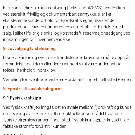
Elektronisk direkte markedsføring (f.eks. epost/SMS) sendes kun
ved særskilt, frivillig og dokumenterbart samtykke, eller i et
eksisterende kundeforhold for Fjordkrafts egne, tilsvarende
produkter og tjenester når adressen er mottatt i forbindelse med
salg. I slike tilfeller gis enkel og kostnadsfri reservasjonsadgang ved
innsamlingen og i hver henvendelse.
8. Lovvalg og tvisteløsning
Disse vilkårene og eventuelle konflikter eller krav som måtte oppstå i
forbindelse med dem eller deres innhold skal være underlagt og
tolkes i henhold til norsk lov.
Verneting for eventuelle tvister er Hordaland tingrett, rettssted Bergen.
9. Fjordkrafts avtalekategorier
9.1 Fysisk kraftkjøp
Ved fysisk kraftkjøp inngås det en avtale mellom Fjordkraft og kunde
om levering av elektrisk kraft i det aktuelle prisområdet hvor den
fysiske strømleveransen finner sted. Fysisk kraftkjøp er knyttet til det
faktiske strømforbruket til kunden.