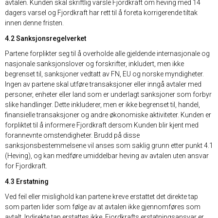
avtalen. Kunden skal skriftlig varsle Fjordkraft om heving med 14
dagers varsel og Fjordkraft har rett til å foreta korrigerende tiltak
innen denne fristen.
4.2 Sanksjonsregelverket
Partene forplikter seg til å overholde alle gjeldende internasjonale og
nasjonale sanksjonslover og forskrifter, inkludert, men ikke
begrenset til, sanksjoner vedtatt av FN, EU og norske myndigheter.
Ingen av partene skal utføre transaksjoner eller inngå avtaler med
personer, enheter eller land som er underlagt sanksjoner som forbyr
slike handlinger. Dette inkluderer, men er ikke begrenset til, handel,
finansielle transaksjoner og andre økonomiske aktiviteter. Kunden er
forpliktet til å informere Fjordkraft dersom Kunden blir kjent med
forannevnte omstendigheter. Brudd på disse
sanksjonsbestemmelsene vil anses som saklig grunn etter punkt 4.1
(Heving), og kan medføre umiddelbar heving av avtalen uten ansvar
for Fjordkraft.
4.3 Erstatning
Ved feil eller mislighold kan partene kreve erstattet det direkte tap
som parten lider som følge av at avtalen ikke gjennomføres som
avtalt. Indirekte tap erstattes ikke. Fjordkrafts erstatningsansvar er