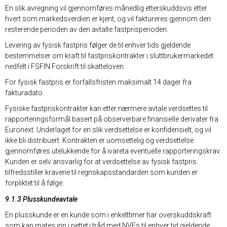
En slik avregning vil gjennomføres månedlig etterskuddsvis etter
hvert som markedsverdien er kjent, og vil faktureres gjennom den
resterende perioden av den avtalte fastprisperioden.
Levering av fysisk fastpris følger de til enhver tids gjeldende
bestemmelser om kraft til fastpriskontrakter i sluttbrukermarkedet
nedfelt i FSFIN Forskrift til skatteloven.
For fysisk fastpris er forfallsfristen maksimalt 14 dager fra
fakturadato.
Fysiske fastpriskontrakter kan etter nærmere avtale verdsettes til
rapporteringsformål basert på observerbare finansielle derivater fra
Euronext. Underlaget for en slik verdsettelse er konfidensielt, og vil
ikke bli distribuert. Kontrakten er uomsettelig og verdsettelse
gjennomføres utelukkende for å ivareta eventuelle rapporteringskrav.
Kunden er selv ansvarlig for at verdsettelse av fysisk fastpris
tilfredsstiller kravene til regnskapsstandarden som kunden er
forpliktet til å følge.
9.1.3 Plusskundeavtale
En plusskunde er en kunde som i enkelttimer har overskuddskraft
som kan mates inn i nettet i tråd med NVEs til enhver tid gjeldende