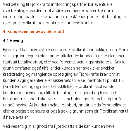
Ved betaling til Fjordkrafts innfordringspartner blir eventuelle
overbetalinger vurdert mot andre utestående poster. Dersom
innfordringspartner ikke har andre utestående poster, blir betalingen
overført Fjordkraft og godskrevet kundens konto.
4. Konsekvenser av avtalebrudd
4.1 Heving
Fjordkraft kan heve avtalen dersom Fjordkraft har saklig grunn. Som
saklig grunn regnes blant annet tilfeller der kunden ikke betaler innen
fastsatt betalingsfrist, eller ved forventet betalingsmislighold. Saklig
grunn omfatter også tilfeller der kunden har svak eller svekket
kredittrating og manglende oppfølging av Fjordkrafts krav om at
kunden avgir garantier eller sikkerhetsstillelse i henhold til punkt 1.3
(Kredittvurdering og sikkerhetsstillelse). Fjordkraft skal varsle
kunden om heving, og i tilfelle betalingsmislighold og forventet
betalingsmislighold skal varselet inneholde frist for betaling for å
unngå heving. At kunden melder oppbud, inngår gjeldsforhandlinger
eller er begjært konkurs er også saklig grunn som gir Fjordkraft rett til
å heve avtalen.
Ved vesentlig mislighold fra Fjordkrafts side kan kunden heve