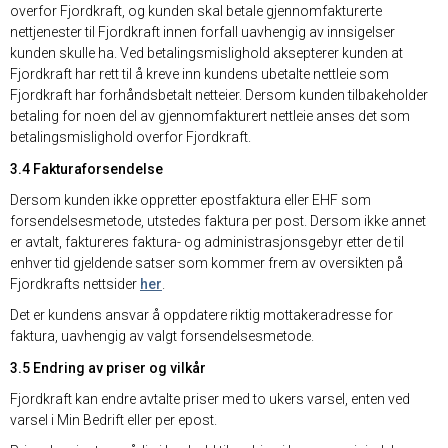
overfor Fjordkraft, og kunden skal betale gjennomfakturerte
nettjenester til Fjordkraft innen forfall uavhengig av innsigelser
kunden skulle ha. Ved betalingsmislighold aksepterer kunden at
Fjordkraft har rett til å kreve inn kundens ubetalte nettleie som
Fjordkraft har forhåndsbetalt netteier. Dersom kunden tilbakeholder
betaling for noen del av gjennomfakturert nettleie anses det som
betalingsmislighold overfor Fjordkraft.
3.4 Fakturaforsendelse
Dersom kunden ikke oppretter epostfaktura eller EHF som
forsendelsesmetode, utstedes faktura per post. Dersom ikke annet
er avtalt, faktureres faktura- og administrasjonsgebyr etter de til
enhver tid gjeldende satser som kommer frem av oversikten på
Fjordkrafts nettsider
her
.
Det er kundens ansvar å oppdatere riktig mottakeradresse for
faktura, uavhengig av valgt forsendelsesmetode.
3.5 Endring av priser og vilkår
Fjordkraft kan endre avtalte priser med to ukers varsel, enten ved
varsel i Min Bedrift eller per epost.