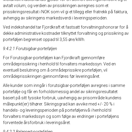
avtalt volum, og verdien av prissikringen avregnes som et
prissikringsresultat i NOK som vil gi et tillegg eller fratrekk på faktura,
avhengig av sikringens markedsverdi i leveringsperioden.
Ved indekshandel tar Fjordkraft et fastsatt forvaltningshonorar for å
dekke administrative kostnader tilknyttet forvaltning og prissikring av
porteføljen begrenset oppad til 3,55 øre/kWh.
9.4.2.1 Forutsigbar-porteføljen
For Forutsigbar-porteføljen kan Fjordkraft gjennomføre
områdeprissikring i henhold til forvalters markedssyn. Ved en
eventuell beslutning om å områdeprissikre porteføljen, vil
områdeprissikringen gjennomføres før leveringsåret.
Alle kunder som inngår i forutsigbar-porteføljen avregnes i samme
portefølje og får en forholdsmessig andel av sikringsresultatet
basert på sitt fysiske forbruk, uavhengig av prisområde kundens
målepunkt(er) tilhører. Sikringsgrad kan avvike med +/- 20 % i
handels- og leveringsperioden på porteføljenivå i henhold til
forvalters markedssyn og som følge av endringer i porteføljens
forventede årsforbruk i leveringsåret.
9.4.2.2 Balansert-porteføljen