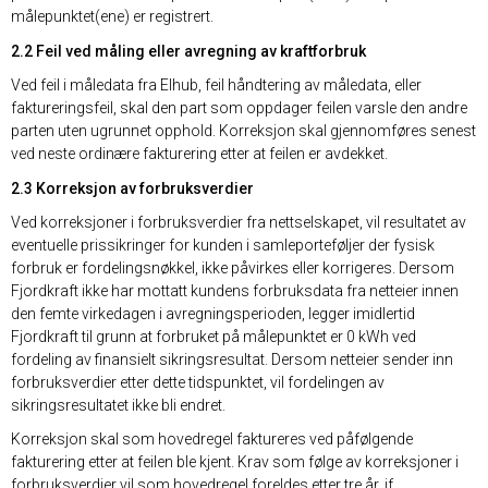
målepunktet(ene) er registrert.
2.2 Feil ved måling eller avregning av kraftforbruk
Ved feil i måledata fra Elhub, feil håndtering av måledata, eller
faktureringsfeil, skal den part som oppdager feilen varsle den andre
parten uten ugrunnet opphold. Korreksjon skal gjennomføres senest
ved neste ordinære fakturering etter at feilen er avdekket.
2.3 Korreksjon av forbruksverdier
Ved korreksjoner i forbruksverdier fra nettselskapet, vil resultatet av
eventuelle prissikringer for kunden i samleporteføljer der fysisk
forbruk er fordelingsnøkkel, ikke påvirkes eller korrigeres. Dersom
Fjordkraft ikke har mottatt kundens forbruksdata fra netteier innen
den femte virkedagen i avregningsperioden, legger imidlertid
Fjordkraft til grunn at forbruket på målepunktet er 0 kWh ved
fordeling av finansielt sikringsresultat. Dersom netteier sender inn
forbruksverdier etter dette tidspunktet, vil fordelingen av
sikringsresultatet ikke bli endret.
Korreksjon skal som hovedregel faktureres ved påfølgende
fakturering etter at feilen ble kjent. Krav som følge av korreksjoner i
forbruksverdier vil som hovedregel foreldes etter tre år, jf.