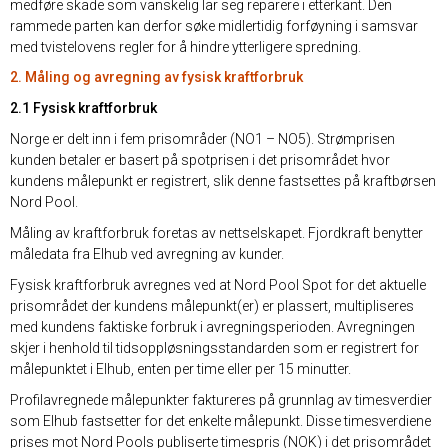
medføre skade som vanskelig lar seg reparere i etterkant. Den
rammede parten kan derfor søke midlertidig forføyning i samsvar
med tvistelovens regler for å hindre ytterligere spredning.
2. Måling og avregning av fysisk kraftforbruk
2.1 Fysisk kraftforbruk
Norge er delt inn i fem prisområder (NO1 – NO5). Strømprisen
kunden betaler er basert på spotprisen i det prisområdet hvor
kundens målepunkt er registrert, slik denne fastsettes på kraftbørsen
Nord Pool.
Måling av kraftforbruk foretas av nettselskapet. Fjordkraft benytter
måledata fra Elhub ved avregning av kunder.
Fysisk kraftforbruk avregnes ved at Nord Pool Spot for det aktuelle
prisområdet der kundens målepunkt(er) er plassert, multipliseres
med kundens faktiske forbruk i avregningsperioden. Avregningen
skjer i henhold til tidsoppløsningsstandarden som er registrert for
målepunktet i Elhub, enten per time eller per 15 minutter.
Profilavregnede målepunkter faktureres på grunnlag av timesverdier
som Elhub fastsetter for det enkelte målepunkt. Disse timesverdiene
prises mot Nord Pools publiserte timespris (NOK) i det prisområdet