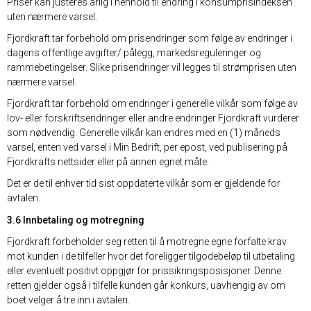
Priser kan justeres årlig i henhold til endring i konsumprisindeksen
uten nærmere varsel.
Fjordkraft tar forbehold om prisendringer som følge av endringer i
dagens offentlige avgifter/ pålegg, markedsreguleringer og
rammebetingelser. Slike prisendringer vil legges til strømprisen uten
nærmere varsel.
Fjordkraft tar forbehold om endringer i generelle vilkår som følge av
lov- eller forskriftsendringer eller andre endringer Fjordkraft vurderer
som nødvendig. Generelle vilkår kan endres med en (1) måneds
varsel, enten ved varsel i Min Bedrift, per epost, ved publisering på
Fjordkrafts nettsider eller på annen egnet måte.
Det er de til enhver tid sist oppdaterte vilkår som er gjeldende for
avtalen.
3.6 Innbetaling og motregning
Fjordkraft forbeholder seg retten til å motregne egne forfalte krav
mot kunden i de tilfeller hvor det foreligger tilgodebeløp til utbetaling
eller eventuelt positivt oppgjør for prissikringsposisjoner. Denne
retten gjelder også i tilfelle kunden går konkurs, uavhengig av om
boet velger å tre inn i avtalen.