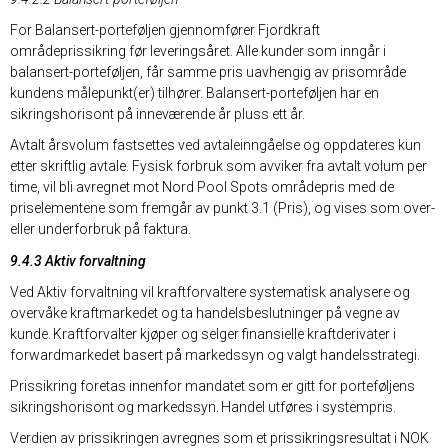
For Balansert-porteføljen gjennomfører Fjordkraft
områdeprissikring før leveringsåret. Alle kunder som inngår i
balansert-porteføljen, får samme pris uavhengig av prisområde
kundens målepunkt(er) tilhører. Balansert-porteføljen har en
sikringshorisont på inneværende år pluss ett år.
Avtalt årsvolum fastsettes ved avtaleinngåelse og oppdateres kun
etter skriftlig avtale. Fysisk forbruk som avviker fra avtalt volum per
time, vil bli avregnet mot Nord Pool Spots områdepris med de
priselementene som fremgår av punkt 3.1 (Pris), og vises som over-
eller underforbruk på faktura.
9.4.3 Aktiv forvaltning
Ved Aktiv forvaltning vil kraftforvaltere systematisk analysere og
overvåke kraftmarkedet og ta handelsbeslutninger på vegne av
kunde. Kraftforvalter kjøper og selger finansielle kraftderivater i
forwardmarkedet basert på markedssyn og valgt handelsstrategi.
Prissikring foretas innenfor mandatet som er gitt for porteføljens
sikringshorisont og markedssyn. Handel utføres i systempris.
Verdien av prissikringen avregnes som et prissikringsresultat i NOK