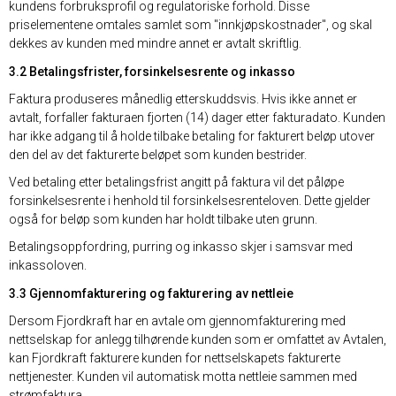
kundens forbruksprofil og regulatoriske forhold. Disse
priselementene omtales samlet som "innkjøpskostnader", og skal
dekkes av kunden med mindre annet er avtalt skriftlig.
3.2 Betalingsfrister, forsinkelsesrente og inkasso
Faktura produseres månedlig etterskuddsvis. Hvis ikke annet er
avtalt, forfaller fakturaen fjorten (14) dager etter fakturadato. Kunden
har ikke adgang til å holde tilbake betaling for fakturert beløp utover
den del av det fakturerte beløpet som kunden bestrider.
Ved betaling etter betalingsfrist angitt på faktura vil det påløpe
forsinkelsesrente i henhold til forsinkelsesrenteloven. Dette gjelder
også for beløp som kunden har holdt tilbake uten grunn.
Betalingsoppfordring, purring og inkasso skjer i samsvar med
inkassoloven.
3.3 Gjennomfakturering og fakturering av nettleie
Dersom Fjordkraft har en avtale om gjennomfakturering med
nettselskap for anlegg tilhørende kunden som er omfattet av Avtalen,
kan Fjordkraft fakturere kunden for nettselskapets fakturerte
nettjenester. Kunden vil automatisk motta nettleie sammen med
strømfaktura.