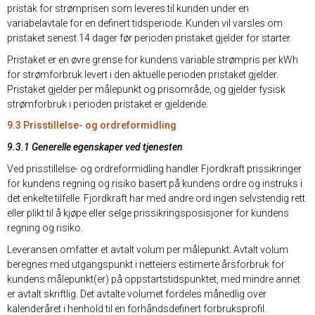
pristak for strømprisen som leveres til kunden under en
variabelavtale for en definert tidsperiode. Kunden vil varsles om
pristaket senest 14 dager før perioden pristaket gjelder for starter.
Pristaket er en øvre grense for kundens variable strømpris per kWh
for strømforbruk levert i den aktuelle perioden pristaket gjelder.
Pristaket gjelder per målepunkt og prisområde, og gjelder fysisk
strømforbruk i perioden pristaket er gjeldende.
9.3 Prisstillelse- og ordreformidling
9.3.1 Generelle egenskaper ved tjenesten
Ved prisstillelse- og ordreformidling handler Fjordkraft prissikringer
for kundens regning og risiko basert på kundens ordre og instruks i
det enkelte tilfelle. Fjordkraft har med andre ord ingen selvstendig rett
eller plikt til å kjøpe eller selge prissikringsposisjoner for kundens
regning og risiko.
Leveransen omfatter et avtalt volum per målepunkt. Avtalt volum
beregnes med utgangspunkt i netteiers estimerte årsforbruk for
kundens målepunkt(er) på oppstartstidspunktet, med mindre annet
er avtalt skriftlig. Det avtalte volumet fordeles månedlig over
kalenderåret i henhold til en forhåndsdefinert forbruksprofil.