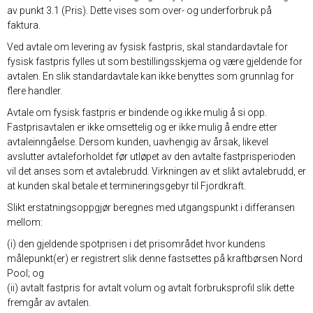
av punkt 3.1 (Pris). Dette vises som over- og underforbruk på
faktura.
Ved avtale om levering av fysisk fastpris, skal standardavtale for
fysisk fastpris fylles ut som bestillingsskjema og være gjeldende for
avtalen. En slik standardavtale kan ikke benyttes som grunnlag for
flere handler.
Avtale om fysisk fastpris er bindende og ikke mulig å si opp.
Fastprisavtalen er ikke omsettelig og er ikke mulig å endre etter
avtaleinngåelse. Dersom kunden, uavhengig av årsak, likevel
avslutter avtaleforholdet før utløpet av den avtalte fastprisperioden
vil det anses som et avtalebrudd. Virkningen av et slikt avtalebrudd, er
at kunden skal betale et termineringsgebyr til Fjordkraft.
Slikt erstatningsoppgjør beregnes med utgangspunkt i differansen
mellom:
(i) den gjeldende spotprisen i det prisområdet hvor kundens
målepunkt(er) er registrert slik denne fastsettes på kraftbørsen Nord
Pool; og
(ii) avtalt fastpris for avtalt volum og avtalt forbruksprofil slik dette
fremgår av avtalen.