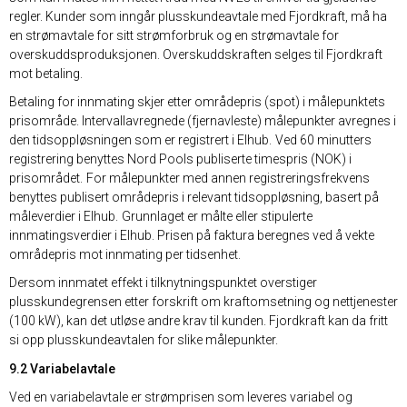
regler. Kunder som inngår plusskundeavtale med Fjordkraft, må ha
en strømavtale for sitt strømforbruk og en strømavtale for
overskuddsproduksjonen. Overskuddskraften selges til Fjordkraft
mot betaling.
Betaling for innmating skjer etter områdepris (spot) i målepunktets
prisområde. Intervallavregnede (fjernavleste) målepunkter avregnes i
den tidsoppløsningen som er registrert i Elhub. Ved 60 minutters
registrering benyttes Nord Pools publiserte timespris (NOK) i
prisområdet. For målepunkter med annen registreringsfrekvens
benyttes publisert områdepris i relevant tidsoppløsning, basert på
måleverdier i Elhub. Grunnlaget er målte eller stipulerte
innmatingsverdier i Elhub. Prisen på faktura beregnes ved å vekte
områdepris mot innmating per tidsenhet.
Dersom innmatet effekt i tilknytningspunktet overstiger
plusskundegrensen etter forskrift om kraftomsetning og nettjenester
(100 kW), kan det utløse andre krav til kunden. Fjordkraft kan da fritt
si opp plusskundeavtalen for slike målepunkter.
9.2 Variabelavtale
Ved en variabelavtale er strømprisen som leveres variabel og