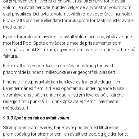
Strømprisen som leveres er en avtalt fast strømpris for et avtalt
volum i en avtalt periode. Kunden velger selv hvor stort volum som
skal prissikres. Det avtalte volumet vil bli fordelt over året i henhold til
Fjordkrafts profilerte eller flate forbruksprofil for fastpris etter avtale
med kunde.
Fysisk forbruk som avviker fra avtalt volum per time, vil bli avregnet
mot Nord Pool Spots områdepris med de priselementer som
fremgår av punkt 3.1 (Pris), og vises som over- eller underforbruk på
faktura.
Fjordkraft vil gjennomføre en områdeprissikring for hvert
prisområde kundens målepunkt(er) er geografisk plassert.
Finansiell Fastprisavtale kan kun leveres fra første dagen i en
kalendermåned frem i tid. Ved oppstart av underliggende fysisk
strømleveranse på en annen dag, vil strøm leveres på vilkårene
redegjort for i punkt 9.1.1 (Innkjøpsavtale) frem til nærmeste
månedsstart.
9.3.3 Spot med tak og avtalt volum
Strømprisen som leveres, har et øvre pristak med tilhørende
premiepåslag for strømprisen i en avtalt periode, og gjelder for et