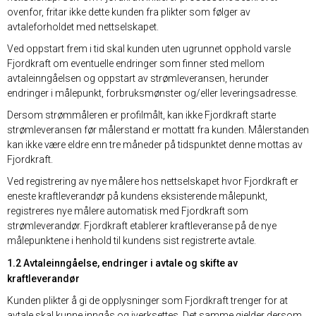
ovenfor, fritar ikke dette kunden fra plikter som følger av
avtaleforholdet med nettselskapet.
Ved oppstart frem i tid skal kunden uten ugrunnet opphold varsle
Fjordkraft om eventuelle endringer som finner sted mellom
avtaleinngåelsen og oppstart av strømleveransen, herunder
endringer i målepunkt, forbruksmønster og/eller leveringsadresse.
Dersom strømmåleren er profilmålt, kan ikke Fjordkraft starte
strømleveransen før målerstand er mottatt fra kunden. Målerstanden
kan ikke være eldre enn tre måneder på tidspunktet denne mottas av
Fjordkraft.
Ved registrering av nye målere hos nettselskapet hvor Fjordkraft er
eneste kraftleverandør på kundens eksisterende målepunkt,
registreres nye målere automatisk med Fjordkraft som
strømleverandør. Fjordkraft etablerer kraftleveranse på de nye
målepunktene i henhold til kundens sist registrerte avtale.
1.2 Avtaleinngåelse, endringer i avtale og skifte av
kraftleverandør
Kunden plikter å gi de opplysninger som Fjordkraft trenger for at
avtale skal kunne inngås og iverksettes. Det samme gjelder dersom