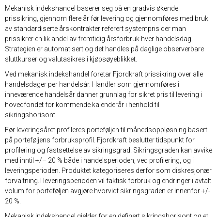
Mekanisk indekshandel baserer seg på en gradvis økende
prissikring, gjennom flere år før levering og gjennomføres med bruk
av standardiserte årskontrakter referert systempris der man
prissikrer en lik andel av fremtidig årsforbruk hver handelsdag.
Strategien er automatisert og det handles på daglige observerbare
sluttkurser og valutasikres i kjøpsøyeblikket.
Ved mekanisk indekshandel foretar Fjordkraft prissikring over alle
handelsdager per handelsår. Handler som gjennomføres i
inneværende handelsår danner grunnlag for sikret pris til levering i
hovedfondet for kommende kalenderår i henhold til
sikringshorisont.
Før leveringsåret profileres porteføljen til månedsoppløsning basert
på porteføljens forbruksprofil. Fjordkraft beslutter tidspunkt for
profilering og fastsettelse av sikringsgrad. Sikringsgraden kan avvike
med inntil +/– 20 % både i handelsperioden, ved profilering, og i
leveringsperioden. Produktet kategoriseres derfor som diskresjonær
forvaltning. I leveringsperioden vil faktisk forbruk og endringer i avtalt
volum for porteføljen avgjøre hvorvidt sikringsgraden er innenfor +/-
20 %.
Mekanisk indekshandel gjelder for en definert sikringshorisont og et