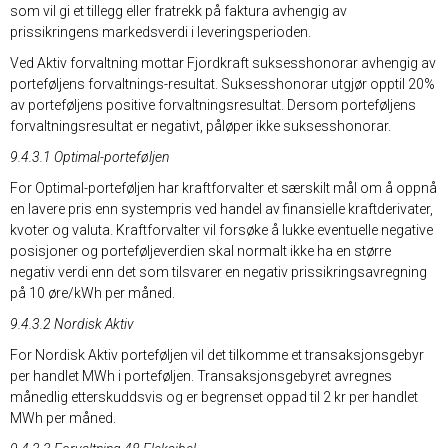
som vil gi et tillegg eller fratrekk på faktura avhengig av
prissikringens markedsverdi i leveringsperioden.
Ved Aktiv forvaltning mottar Fjordkraft suksesshonorar avhengig av
porteføljens forvaltnings-resultat. Suksesshonorar utgjør opptil 20%
av porteføljens positive forvaltningsresultat. Dersom porteføljens
forvaltningsresultat er negativt, påløper ikke suksesshonorar.
9.4.3.1 Optimal-porteføljen
For Optimal-porteføljen har kraftforvalter et særskilt mål om å oppnå
en lavere pris enn systempris ved handel av finansielle kraftderivater,
kvoter og valuta. Kraftforvalter vil forsøke å lukke eventuelle negative
posisjoner og porteføljeverdien skal normalt ikke ha en større
negativ verdi enn det som tilsvarer en negativ prissikringsavregning
på 10 øre/kWh per måned.
9.4.3.2 Nordisk Aktiv
For Nordisk Aktiv porteføljen vil det tilkomme et transaksjonsgebyr
per handlet MWh i porteføljen. Transaksjonsgebyret avregnes
månedlig etterskuddsvis og er begrenset oppad til 2 kr per handlet
MWh per måned.