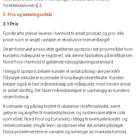
foreldelsesloven § 2.
3. Pris og betalingsvilkår
3.1 Pris
Fjordkrafts ytelser leveres i henhold til avtalt produkt og pris. Alle
priser som er angitt i avtalen er eksklusive merverdiavgift.
Strømforbruket prises etter gjeldende spotpris i det prisområdet hvor
kundens målepunkt er registrert, slik denne fastsettes på kraftbørsen
Nord Pool i henhold til gjeldende tidsoppløsningsstandard.
I tillegg til spotpris betaler kunden et avtalt påslag i øre per kWh.
Påslaget inkluderer kostnader til lovpålagte elsertifikater. Kunden
betaler også et fast månedsbeløp per målepunkt, med mindre annet
er avtalt skriftlig. Det faste månedsbeløpet er uavhengig av kundens
strømforbruk.
Kostnader og påslag knyttet til ubalanse i kraftmarkedet, samt
gebyrer og avgifter til markedsplasser, og systemoperatører (slik
som eSett, Nord Pool og Euronext), i tillegg til eventuelle kreditt- og
rentekostnader, inngår ikke i spotprisen eller det avtalte påslaget.
Disse priselementene er variable og avhenger av markedsforhold,