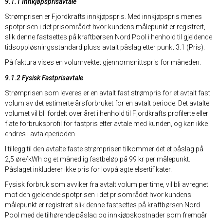
9.1.1 Innkjøpsprisavtale
Strømprisen er Fjordkrafts innkjøpspris. Med innkjøpspris menes
spotprisen i det prisområdet hvor kundens målepunkt er registrert,
slik denne fastsettes på kraftbørsen Nord Pool i henhold til gjeldende
tidsoppløsningsstandard pluss avtalt påslag etter punkt 3.1 (Pris).
På faktura vises en volumvektet gjennomsnittspris for måneden.
9.1.2 Fysisk Fastprisavtale
Strømprisen som leveres er en avtalt fast strømpris for et avtalt fast
volum av det estimerte årsforbruket for en avtalt periode. Det avtalte
volumet vil bli fordelt over året i henhold til Fjordkrafts profilerte eller
flate forbruksprofil for fastpris etter avtale med kunden, og kan ikke
endres i avtaleperioden.
I tillegg til den avtalte faste strømprisen tilkommer det et påslag på
2,5 øre/kWh og et månedlig fastbeløp på 99 kr per målepunkt.
Påslaget inkluderer ikke pris for lovpålagte elsertifikater.
Fysisk forbruk som avviker fra avtalt volum per time, vil bli avregnet
mot den gjeldende spotprisen i det prisområdet hvor kundens
målepunkt er registrert slik denne fastsettes på kraftbørsen Nord
Pool med de tilhørende påslag og innkjøpskostnader som fremgår