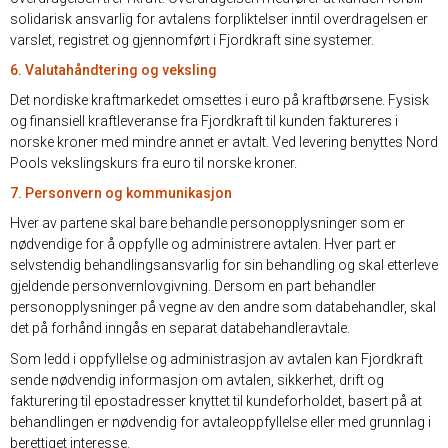
solidarisk ansvarlig for avtalens forpliktelser inntil overdragelsen er
varslet, registret og gjennomført i Fjordkraft sine systemer.
6. Valutahåndtering og veksling
Det nordiske kraftmarkedet omsettes i euro på kraftbørsene. Fysisk
og finansiell kraftleveranse fra Fjordkraft til kunden faktureres i
norske kroner med mindre annet er avtalt. Ved levering benyttes Nord
Pools vekslingskurs fra euro til norske kroner.
7. Personvern og kommunikasjon
Hver av partene skal bare behandle personopplysninger som er
nødvendige for å oppfylle og administrere avtalen. Hver part er
selvstendig behandlingsansvarlig for sin behandling og skal etterleve
gjeldende personvernlovgivning. Dersom en part behandler
personopplysninger på vegne av den andre som databehandler, skal
det på forhånd inngås en separat databehandleravtale.
Som ledd i oppfyllelse og administrasjon av avtalen kan Fjordkraft
sende nødvendig informasjon om avtalen, sikkerhet, drift og
fakturering til epostadresser knyttet til kundeforholdet, basert på at
behandlingen er nødvendig for avtaleoppfyllelse eller med grunnlag i
berettiget interesse.