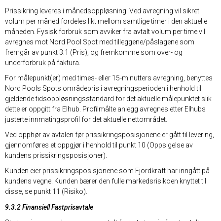
Prissikring leveres i månedsoppløsning. Ved avregning vil sikret
volum per måned fordeles likt mellom samtlige timer i den aktuelle
måneden. Fysisk forbruk som avviker fra avtalt volum per time vil
avregnes mot Nord Pool Spot med tilleggene/påslagene som
fremgår av punkt 3.1 (Pris), og fremkomme som over- og
underforbruk på faktura.
For målepunkt(er) med times- eller 15-minutters avregning, benyttes
Nord Pools Spots områdepris i avregningsperioden i henhold til
gjeldende tidsoppløsningsstandard for det aktuelle målepunktet slik
dette er oppgitt fra Elhub. Profilmålte anlegg avregnes etter Elhubs
justerte innmatingsprofil for det aktuelle nettområdet.
Ved opphør av avtalen før prissikringsposisjonene er gått til levering,
gjennomføres et oppgjør i henhold til punkt 10 (Oppsigelse av
kundens prissikringsposisjoner).
Kunden eier prissikringsposisjonene som Fjordkraft har inngått på
kundens vegne. Kunden bærer den fulle markedsrisikoen knyttet til
disse, se punkt 11 (Risiko).
9.3.2 Finansiell Fastprisavtale