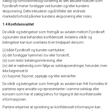
saklig og forholdsmessig vurdering av den aktuelle risikoen som
Fjordkraft mener foreligger ved kunden og/eller kundens
eksponering. Dette inkluderer også tilfeller der endrede
markedsforhold påvirker kundens eksponering eller risiko.
1.4 Konfidensialitet
De vilkår og betingelser som fremgår av avtalen mellom Fjordkraft
og kunden skal behandles konfidensielt. Avtalens vilkår og
betingelser kan kun overlates til en tredjepart dersom:
(i) både Fjordkraft og kunden samtykker;
(ii) det foreligger hjemmel i lov eller forskrift;
(iii) som ledd i betalingsinnkreving; eller
(iv) det er nødvendig som følge av selskapsendringer, herunder, men
ikke begrenset til
(v) fusjoner, fisjoner, oppkjøp og/eller eierskifter.
De vilkår og betingelser som fremgår av avtalen kan fritt formidles til
partenes egne ansatte og representanter i samme selskap eller
konsern som har et saklig behov for tilgang til den konfidensielle
informasjonen.
Partene erkjenner at spredning av konfidensiell informasjon kan