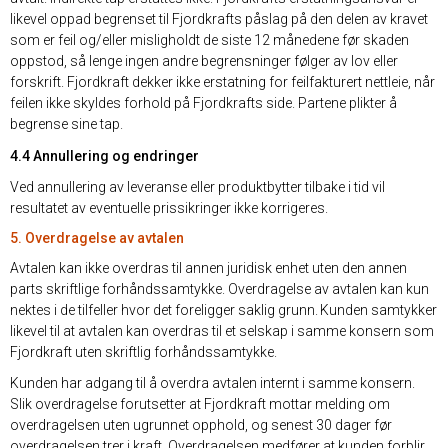
likevel oppad begrenset til Fjordkrafts påslag på den delen av kravet
som er feil og/eller misligholdt de siste 12 månedene før skaden
oppstod, så lenge ingen andre begrensninger følger av lov eller
forskrift. Fjordkraft dekker ikke erstatning for feilfakturert nettleie, når
feilen ikke skyldes forhold på Fjordkrafts side. Partene plikter å
begrense sine tap.
4.4 Annullering og endringer
Ved annullering av leveranse eller produktbytter tilbake i tid vil
resultatet av eventuelle prissikringer ikke korrigeres.
5. Overdragelse av avtalen
Avtalen kan ikke overdras til annen juridisk enhet uten den annen
parts skriftlige forhåndssamtykke. Overdragelse av avtalen kan kun
nektes i de tilfeller hvor det foreligger saklig grunn. Kunden samtykker
likevel til at avtalen kan overdras til et selskap i samme konsern som
Fjordkraft uten skriftlig forhåndssamtykke.
Kunden har adgang til å overdra avtalen internt i samme konsern.
Slik overdragelse forutsetter at Fjordkraft mottar melding om
overdragelsen uten ugrunnet opphold, og senest 30 dager før
overdragelsen trer i kraft. Overdragelsen medfører at kunden forblir