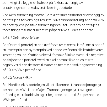
som vil gi et tillegg eller fratrekk på faktura avhengig av
prissikringens markedsverdi i leveringsperioden.
Ved Aktiv forvaltning mottar Fjordkraft suksesshonorar avhengig av
porteføljens forvaltnings-resultat. Suksesshonorar utgjør opptil 20%
av porteføljens positive forvaltningsresultat. Dersom porteføljens
forvaltningsresultat er negativt, påløper ikke suksesshonorar.
9.4.3.1 Optimal-porteføljen
For Optimal-porteføljen har kraftforvalter et særskilt mål om å oppnå
en lavere pris enn systempris ved handel av finansielle kraftderivater,
kvoter og valuta. Kraftforvalter vil forsøke å lukke eventuelle negative
posisjoner og porteføljeverdien skal normalt ikke ha en større
negativ verdi enn det som tilsvarer en negativ prissikringsavregning
på 10 øre/kWh per måned.
9.4.3.2 Nordisk Aktiv
For Nordisk Aktiv porteføljen vil det tilkomme et transaksjonsgebyr
per handlet MWh i porteføljen. Transaksjonsgebyret avregnes
månedlig etterskuddsvis og er begrenset oppad til 2 kr per handlet
MWh per måned.