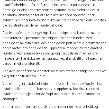
avtaleforholdet omfatter flere juridiske enheter på kundesiden.
Samtlige juridiske enheter som er omfattet av avtaleforholdet, er
solidarisk ansvarlige for alle forpliktelser som oppstår under
avtalen, herunder betalingsforpliktelser, fra og med den dato enheten
ble registrert som del av kundeforholdet.
Avtaleinngåelse, endringer og/eller oppsigelse av kundens avtale kan
bare utføres av personer med signaturrett hos kunden. Ved
oppsigelse av avtale skal den oppsigende part skriftlig informere den
andre parten om oppsigelsen. Oppsigelse meddelt av tredjepart på
kundens vegne anses ikke som gyldig meddelelse, med mindre
tredjeparten har dokumentert signaturrett eller skriftlig fullmakt fra
person med signaturrett.
Ved avtaleinngåelse vil oppstart av strømleveranse følge de til enhver
tid gjeldende frister fra Elhub.
Ved endringer i avtaleforholdet som fører til at deler av forpliktelsene i
avtalen faller bort, for eksempel ved opphør av kraftleveranse, vil
avtalen fortsatt gjelde for de forpliktelser som ikke er omfattet av
endringen.
Kunden skal informere Fjordkraft om endringer i eierforhold og