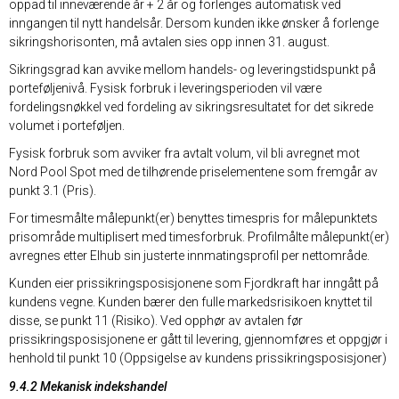
oppad til inneværende år + 2 år og forlenges automatisk ved
inngangen til nytt handelsår. Dersom kunden ikke ønsker å forlenge
sikringshorisonten, må avtalen sies opp innen 31. august.
Sikringsgrad kan avvike mellom handels- og leveringstidspunkt på
porteføljenivå. Fysisk forbruk i leveringsperioden vil være
fordelingsnøkkel ved fordeling av sikringsresultatet for det sikrede
volumet i porteføljen.
Fysisk forbruk som avviker fra avtalt volum, vil bli avregnet mot
Nord Pool Spot med de tilhørende priselementene som fremgår av
punkt 3.1 (Pris).
For timesmålte målepunkt(er) benyttes timespris for målepunktets
prisområde multiplisert med timesforbruk. Profilmålte målepunkt(er)
avregnes etter Elhub sin justerte innmatingsprofil per nettområde.
Kunden eier prissikringsposisjonene som Fjordkraft har inngått på
kundens vegne. Kunden bærer den fulle markedsrisikoen knyttet til
disse, se punkt 11 (Risiko). Ved opphør av avtalen før
prissikringsposisjonene er gått til levering, gjennomføres et oppgjør i
henhold til punkt 10 (Oppsigelse av kundens prissikringsposisjoner)
9.4.2 Mekanisk indekshandel