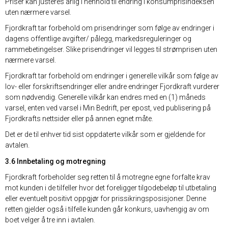
Priser kan justeres årlig i henhold til endring i konsumprisindeksen
uten nærmere varsel.
Fjordkraft tar forbehold om prisendringer som følge av endringer i
dagens offentlige avgifter/ pålegg, markedsreguleringer og
rammebetingelser. Slike prisendringer vil legges til strømprisen uten
nærmere varsel.
Fjordkraft tar forbehold om endringer i generelle vilkår som følge av
lov- eller forskriftsendringer eller andre endringer Fjordkraft vurderer
som nødvendig. Generelle vilkår kan endres med en (1) måneds
varsel, enten ved varsel i Min Bedrift, per epost, ved publisering på
Fjordkrafts nettsider eller på annen egnet måte.
Det er de til enhver tid sist oppdaterte vilkår som er gjeldende for
avtalen.
3.6 Innbetaling og motregning
Fjordkraft forbeholder seg retten til å motregne egne forfalte krav
mot kunden i de tilfeller hvor det foreligger tilgodebeløp til utbetaling
eller eventuelt positivt oppgjør for prissikringsposisjoner. Denne
retten gjelder også i tilfelle kunden går konkurs, uavhengig av om
boet velger å tre inn i avtalen.