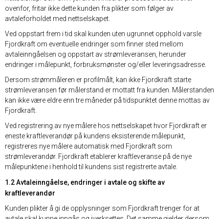
ovenfor, fritar ikke dette kunden fra plikter som følger av
avtaleforholdet med nettselskapet.
Ved oppstart frem i tid skal kunden uten ugrunnet opphold varsle
Fjordkraft om eventuelle endringer som finner sted mellom
avtaleinngåelsen og oppstart av strømleveransen, herunder
endringer i målepunkt, forbruksmønster og/eller leveringsadresse.
Dersom strømmåleren er profilmålt, kan ikke Fjordkraft starte
strømleveransen før målerstand er mottatt fra kunden. Målerstanden
kan ikke være eldre enn tre måneder på tidspunktet denne mottas av
Fjordkraft.
Ved registrering av nye målere hos nettselskapet hvor Fjordkraft er
eneste kraftleverandør på kundens eksisterende målepunkt,
registreres nye målere automatisk med Fjordkraft som
strømleverandør. Fjordkraft etablerer kraftleveranse på de nye
målepunktene i henhold til kundens sist registrerte avtale.
1.2 Avtaleinngåelse, endringer i avtale og skifte av
kraftleverandør
Kunden plikter å gi de opplysninger som Fjordkraft trenger for at
avtale skal kunne inngås og iverksettes. Det samme gjelder dersom