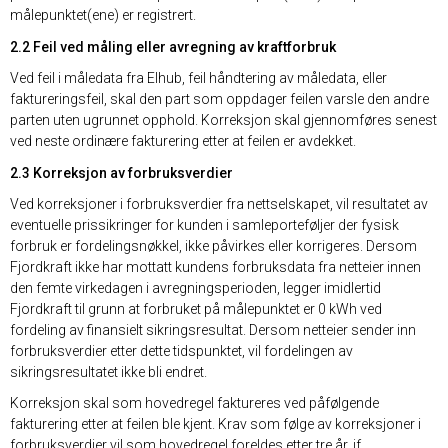
målepunktet(ene) er registrert.
2.2 Feil ved måling eller avregning av kraftforbruk
Ved feil i måledata fra Elhub, feil håndtering av måledata, eller
faktureringsfeil, skal den part som oppdager feilen varsle den andre
parten uten ugrunnet opphold. Korreksjon skal gjennomføres senest
ved neste ordinære fakturering etter at feilen er avdekket.
2.3 Korreksjon av forbruksverdier
Ved korreksjoner i forbruksverdier fra nettselskapet, vil resultatet av
eventuelle prissikringer for kunden i samleporteføljer der fysisk
forbruk er fordelingsnøkkel, ikke påvirkes eller korrigeres. Dersom
Fjordkraft ikke har mottatt kundens forbruksdata fra netteier innen
den femte virkedagen i avregningsperioden, legger imidlertid
Fjordkraft til grunn at forbruket på målepunktet er 0 kWh ved
fordeling av finansielt sikringsresultat. Dersom netteier sender inn
forbruksverdier etter dette tidspunktet, vil fordelingen av
sikringsresultatet ikke bli endret.
Korreksjon skal som hovedregel faktureres ved påfølgende
fakturering etter at feilen ble kjent. Krav som følge av korreksjoner i
forbruksverdier vil som hovedregel foreldes etter tre år, jf.