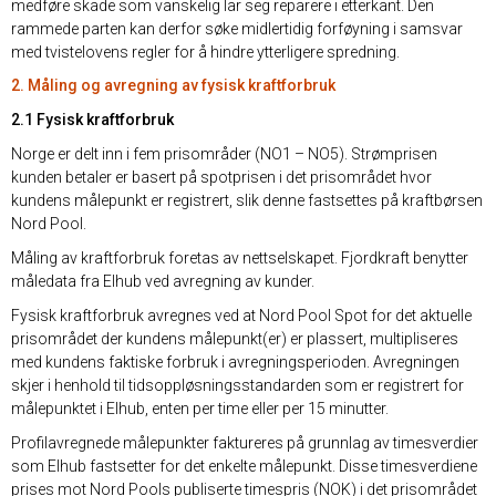
medføre skade som vanskelig lar seg reparere i etterkant. Den
rammede parten kan derfor søke midlertidig forføyning i samsvar
med tvistelovens regler for å hindre ytterligere spredning.
2. Måling og avregning av fysisk kraftforbruk
2.1 Fysisk kraftforbruk
Norge er delt inn i fem prisområder (NO1 – NO5). Strømprisen
kunden betaler er basert på spotprisen i det prisområdet hvor
kundens målepunkt er registrert, slik denne fastsettes på kraftbørsen
Nord Pool.
Måling av kraftforbruk foretas av nettselskapet. Fjordkraft benytter
måledata fra Elhub ved avregning av kunder.
Fysisk kraftforbruk avregnes ved at Nord Pool Spot for det aktuelle
prisområdet der kundens målepunkt(er) er plassert, multipliseres
med kundens faktiske forbruk i avregningsperioden. Avregningen
skjer i henhold til tidsoppløsningsstandarden som er registrert for
målepunktet i Elhub, enten per time eller per 15 minutter.
Profilavregnede målepunkter faktureres på grunnlag av timesverdier
som Elhub fastsetter for det enkelte målepunkt. Disse timesverdiene
prises mot Nord Pools publiserte timespris (NOK) i det prisområdet