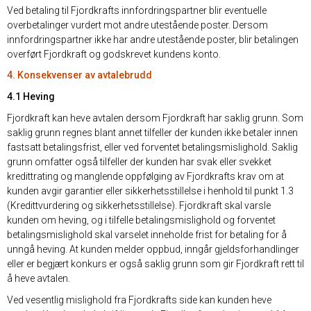
Ved betaling til Fjordkrafts innfordringspartner blir eventuelle
overbetalinger vurdert mot andre utestående poster. Dersom
innfordringspartner ikke har andre utestående poster, blir betalingen
overført Fjordkraft og godskrevet kundens konto.
4. Konsekvenser av avtalebrudd
4.1 Heving
Fjordkraft kan heve avtalen dersom Fjordkraft har saklig grunn. Som
saklig grunn regnes blant annet tilfeller der kunden ikke betaler innen
fastsatt betalingsfrist, eller ved forventet betalingsmislighold. Saklig
grunn omfatter også tilfeller der kunden har svak eller svekket
kredittrating og manglende oppfølging av Fjordkrafts krav om at
kunden avgir garantier eller sikkerhetsstillelse i henhold til punkt 1.3
(Kredittvurdering og sikkerhetsstillelse). Fjordkraft skal varsle
kunden om heving, og i tilfelle betalingsmislighold og forventet
betalingsmislighold skal varselet inneholde frist for betaling for å
unngå heving. At kunden melder oppbud, inngår gjeldsforhandlinger
eller er begjært konkurs er også saklig grunn som gir Fjordkraft rett til
å heve avtalen.
Ved vesentlig mislighold fra Fjordkrafts side kan kunden heve