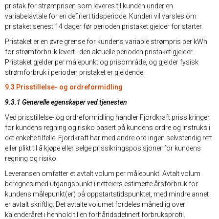
pristak for strømprisen som leveres til kunden under en
variabelavtale for en definert tidsperiode. Kunden vil varsles om
pristaket senest 14 dager før perioden pristaket gjelder for starter.
Pristaket er en øvre grense for kundens variable strømpris per kWh
for strømforbruk levert i den aktuelle perioden pristaket gjelder.
Pristaket gjelder per målepunkt og prisområde, og gjelder fysisk
strømforbruk i perioden pristaket er gjeldende.
9.3 Prisstillelse- og ordreformidling
9.3.1 Generelle egenskaper ved tjenesten
Ved prisstillelse- og ordreformidling handler Fjordkraft prissikringer
for kundens regning og risiko basert på kundens ordre og instruks i
det enkelte tilfelle. Fjordkraft har med andre ord ingen selvstendig rett
eller plikt til å kjøpe eller selge prissikringsposisjoner for kundens
regning og risiko.
Leveransen omfatter et avtalt volum per målepunkt. Avtalt volum
beregnes med utgangspunkt i netteiers estimerte årsforbruk for
kundens målepunkt(er) på oppstartstidspunktet, med mindre annet
er avtalt skriftlig. Det avtalte volumet fordeles månedlig over
kalenderåret i henhold til en forhåndsdefinert forbruksprofil.