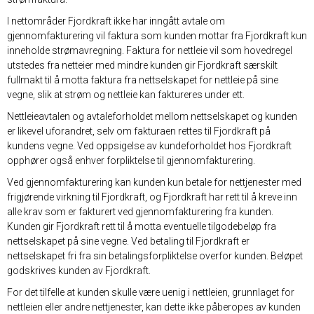
I nettområder Fjordkraft ikke har inngått avtale om
gjennomfakturering vil faktura som kunden mottar fra Fjordkraft kun
inneholde strømavregning. Faktura for nettleie vil som hovedregel
utstedes fra netteier med mindre kunden gir Fjordkraft særskilt
fullmakt til å motta faktura fra nettselskapet for nettleie på sine
vegne, slik at strøm og nettleie kan faktureres under ett.
Nettleieavtalen og avtaleforholdet mellom nettselskapet og kunden
er likevel uforandret, selv om fakturaen rettes til Fjordkraft på
kundens vegne. Ved oppsigelse av kundeforholdet hos Fjordkraft
opphører også enhver forpliktelse til gjennomfakturering.
Ved gjennomfakturering kan kunden kun betale for nettjenester med
frigjørende virkning til Fjordkraft, og Fjordkraft har rett til å kreve inn
alle krav som er fakturert ved gjennomfakturering fra kunden.
Kunden gir Fjordkraft rett til å motta eventuelle tilgodebeløp fra
nettselskapet på sine vegne. Ved betaling til Fjordkraft er
nettselskapet fri fra sin betalingsforpliktelse overfor kunden. Beløpet
godskrives kunden av Fjordkraft.
For det tilfelle at kunden skulle være uenig i nettleien, grunnlaget for
nettleien eller andre nettjenester, kan dette ikke påberopes av kunden