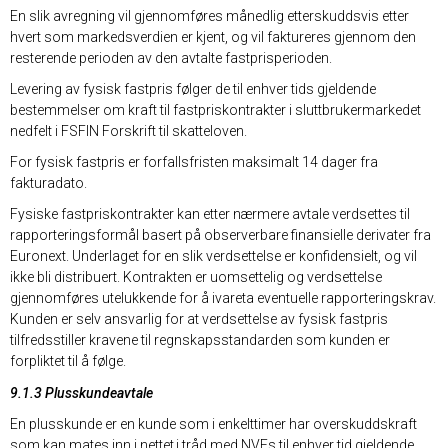
En slik avregning vil gjennomføres månedlig etterskuddsvis etter
hvert som markedsverdien er kjent, og vil faktureres gjennom den
resterende perioden av den avtalte fastprisperioden.
Levering av fysisk fastpris følger de til enhver tids gjeldende
bestemmelser om kraft til fastpriskontrakter i sluttbrukermarkedet
nedfelt i FSFIN Forskrift til skatteloven.
For fysisk fastpris er forfallsfristen maksimalt 14 dager fra
fakturadato.
Fysiske fastpriskontrakter kan etter nærmere avtale verdsettes til
rapporteringsformål basert på observerbare finansielle derivater fra
Euronext. Underlaget for en slik verdsettelse er konfidensielt, og vil
ikke bli distribuert. Kontrakten er uomsettelig og verdsettelse
gjennomføres utelukkende for å ivareta eventuelle rapporteringskrav.
Kunden er selv ansvarlig for at verdsettelse av fysisk fastpris
tilfredsstiller kravene til regnskapsstandarden som kunden er
forpliktet til å følge.
9.1.3 Plusskundeavtale
En plusskunde er en kunde som i enkelttimer har overskuddskraft
som kan mates inn i nettet i tråd med NVEs til enhver tid gjeldende