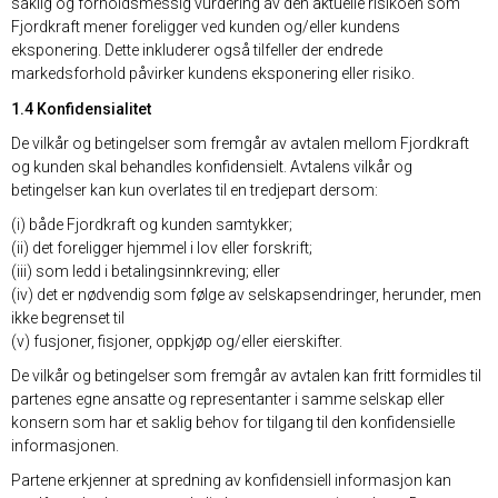
saklig og forholdsmessig vurdering av den aktuelle risikoen som
Fjordkraft mener foreligger ved kunden og/eller kundens
eksponering. Dette inkluderer også tilfeller der endrede
markedsforhold påvirker kundens eksponering eller risiko.
1.4 Konfidensialitet
De vilkår og betingelser som fremgår av avtalen mellom Fjordkraft
og kunden skal behandles konfidensielt. Avtalens vilkår og
betingelser kan kun overlates til en tredjepart dersom:
(i) både Fjordkraft og kunden samtykker;
(ii) det foreligger hjemmel i lov eller forskrift;
(iii) som ledd i betalingsinnkreving; eller
(iv) det er nødvendig som følge av selskapsendringer, herunder, men
ikke begrenset til
(v) fusjoner, fisjoner, oppkjøp og/eller eierskifter.
De vilkår og betingelser som fremgår av avtalen kan fritt formidles til
partenes egne ansatte og representanter i samme selskap eller
konsern som har et saklig behov for tilgang til den konfidensielle
informasjonen.
Partene erkjenner at spredning av konfidensiell informasjon kan