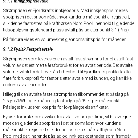
9.1.1 Innkjøpsprisavtale
Strømprisen er Fjordkrafts innkjøpspris. Med innkjøpspris menes
spotprisen i det prisområdet hvor kundens målepunkt er registrert,
slik denne fastsettes på kraftbørsen Nord Pool i henhold til gjeldende
tidsoppløsningsstandard pluss avtalt påslag etter punkt 3.1 (Pris).
På faktura vises en volumvektet gjennomsnittspris for måneden.
9.1.2 Fysisk Fastprisavtale
Strømprisen som leveres er en avtalt fast strømpris for et avtalt fast
volum av det estimerte årsforbruket for en avtalt periode. Det avtalte
volumet vil bli fordelt over året i henhold til Fjordkrafts profilerte eller
flate forbruksprofil for fastpris etter avtale med kunden, og kan ikke
endres i avtaleperioden.
I tillegg til den avtalte faste strømprisen tilkommer det et påslag på
2,5 øre/kWh og et månedlig fastbeløp på 99 kr per målepunkt.
Påslaget inkluderer ikke pris for lovpålagte elsertifikater.
Fysisk forbruk som avviker fra avtalt volum per time, vil bli avregnet
mot den gjeldende spotprisen i det prisområdet hvor kundens
målepunkt er registrert slik denne fastsettes på kraftbørsen Nord
Pool med de tilhørende påslag og innkjøpskostnader som fremgår