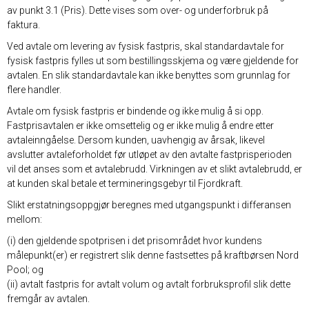
av punkt 3.1 (Pris). Dette vises som over- og underforbruk på
faktura.
Ved avtale om levering av fysisk fastpris, skal standardavtale for
fysisk fastpris fylles ut som bestillingsskjema og være gjeldende for
avtalen. En slik standardavtale kan ikke benyttes som grunnlag for
flere handler.
Avtale om fysisk fastpris er bindende og ikke mulig å si opp.
Fastprisavtalen er ikke omsettelig og er ikke mulig å endre etter
avtaleinngåelse. Dersom kunden, uavhengig av årsak, likevel
avslutter avtaleforholdet før utløpet av den avtalte fastprisperioden
vil det anses som et avtalebrudd. Virkningen av et slikt avtalebrudd, er
at kunden skal betale et termineringsgebyr til Fjordkraft.
Slikt erstatningsoppgjør beregnes med utgangspunkt i differansen
mellom:
(i) den gjeldende spotprisen i det prisområdet hvor kundens
målepunkt(er) er registrert slik denne fastsettes på kraftbørsen Nord
Pool; og
(ii) avtalt fastpris for avtalt volum og avtalt forbruksprofil slik dette
fremgår av avtalen.