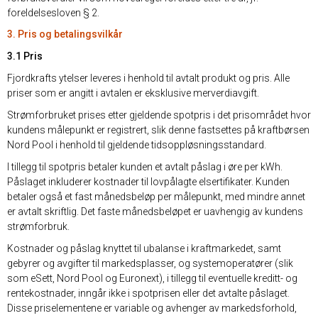
foreldelsesloven § 2.
3. Pris og betalingsvilkår
3.1 Pris
Fjordkrafts ytelser leveres i henhold til avtalt produkt og pris. Alle
priser som er angitt i avtalen er eksklusive merverdiavgift.
Strømforbruket prises etter gjeldende spotpris i det prisområdet hvor
kundens målepunkt er registrert, slik denne fastsettes på kraftbørsen
Nord Pool i henhold til gjeldende tidsoppløsningsstandard.
I tillegg til spotpris betaler kunden et avtalt påslag i øre per kWh.
Påslaget inkluderer kostnader til lovpålagte elsertifikater. Kunden
betaler også et fast månedsbeløp per målepunkt, med mindre annet
er avtalt skriftlig. Det faste månedsbeløpet er uavhengig av kundens
strømforbruk.
Kostnader og påslag knyttet til ubalanse i kraftmarkedet, samt
gebyrer og avgifter til markedsplasser, og systemoperatører (slik
som eSett, Nord Pool og Euronext), i tillegg til eventuelle kreditt- og
rentekostnader, inngår ikke i spotprisen eller det avtalte påslaget.
Disse priselementene er variable og avhenger av markedsforhold,