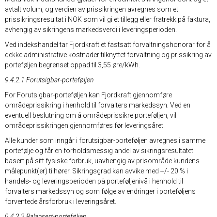
avtalt volum, og verdien av prissikringen avregnes som et
prissikringsresultat i NOK som vil gi et tillegg eller fratrekk på faktura,
avhengig av sikringens markedsverdi i leveringsperioden.
Ved indekshandel tar Fjordkraft et fastsatt forvaltningshonorar for å
dekke administrative kostnader tilknyttet forvaltning og prissikring av
porteføljen begrenset oppad til 3,55 øre/kWh.
9.4.2.1 Forutsigbar-porteføljen
For Forutsigbar-porteføljen kan Fjordkraft gjennomføre
områdeprissikring i henhold til forvalters markedssyn. Ved en
eventuell beslutning om å områdeprissikre porteføljen, vil
områdeprissikringen gjennomføres før leveringsåret.
Alle kunder som inngår i forutsigbar-porteføljen avregnes i samme
portefølje og får en forholdsmessig andel av sikringsresultatet
basert på sitt fysiske forbruk, uavhengig av prisområde kundens
målepunkt(er) tilhører. Sikringsgrad kan avvike med +/- 20 % i
handels- og leveringsperioden på porteføljenivå i henhold til
forvalters markedssyn og som følge av endringer i porteføljens
forventede årsforbruk i leveringsåret.
9.4.2.2 Balansert-porteføljen