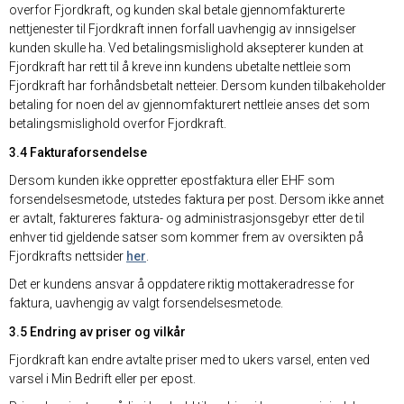
overfor Fjordkraft, og kunden skal betale gjennomfakturerte
nettjenester til Fjordkraft innen forfall uavhengig av innsigelser
kunden skulle ha. Ved betalingsmislighold aksepterer kunden at
Fjordkraft har rett til å kreve inn kundens ubetalte nettleie som
Fjordkraft har forhåndsbetalt netteier. Dersom kunden tilbakeholder
betaling for noen del av gjennomfakturert nettleie anses det som
betalingsmislighold overfor Fjordkraft.
3.4 Fakturaforsendelse
Dersom kunden ikke oppretter epostfaktura eller EHF som
forsendelsesmetode, utstedes faktura per post. Dersom ikke annet
er avtalt, faktureres faktura- og administrasjonsgebyr etter de til
enhver tid gjeldende satser som kommer frem av oversikten på
Fjordkrafts nettsider
her
.
Det er kundens ansvar å oppdatere riktig mottakeradresse for
faktura, uavhengig av valgt forsendelsesmetode.
3.5 Endring av priser og vilkår
Fjordkraft kan endre avtalte priser med to ukers varsel, enten ved
varsel i Min Bedrift eller per epost.