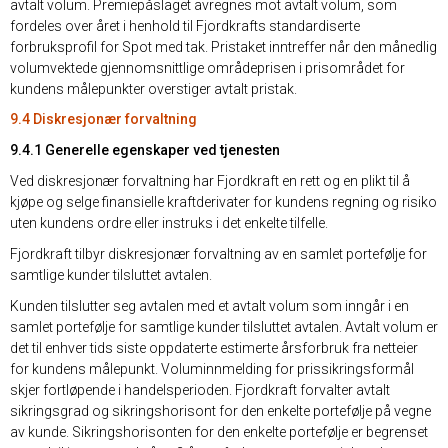
avtalt volum. Premiepåslaget avregnes mot avtalt volum, som
fordeles over året i henhold til Fjordkrafts standardiserte
forbruksprofil for Spot med tak. Pristaket inntreffer når den månedlig
volumvektede gjennomsnittlige områdeprisen i prisområdet for
kundens målepunkter overstiger avtalt pristak.
9.4 Diskresjonær forvaltning
9.4.1 Generelle egenskaper ved tjenesten
Ved diskresjonær forvaltning har Fjordkraft en rett og en plikt til å
kjøpe og selge finansielle kraftderivater for kundens regning og risiko
uten kundens ordre eller instruks i det enkelte tilfelle.
Fjordkraft tilbyr diskresjonær forvaltning av en samlet portefølje for
samtlige kunder tilsluttet avtalen.
Kunden tilslutter seg avtalen med et avtalt volum som inngår i en
samlet portefølje for samtlige kunder tilsluttet avtalen. Avtalt volum er
det til enhver tids siste oppdaterte estimerte årsforbruk fra netteier
for kundens målepunkt. Voluminnmelding for prissikringsformål
skjer fortløpende i handelsperioden. Fjordkraft forvalter avtalt
sikringsgrad og sikringshorisont for den enkelte portefølje på vegne
av kunde. Sikringshorisonten for den enkelte portefølje er begrenset