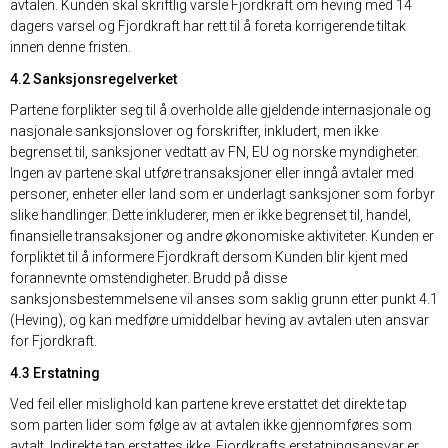
avtalen. Kunden skal skriftlig varsle Fjordkraft om heving med 14
dagers varsel og Fjordkraft har rett til å foreta korrigerende tiltak
innen denne fristen.
4.2 Sanksjonsregelverket
Partene forplikter seg til å overholde alle gjeldende internasjonale og
nasjonale sanksjonslover og forskrifter, inkludert, men ikke
begrenset til, sanksjoner vedtatt av FN, EU og norske myndigheter.
Ingen av partene skal utføre transaksjoner eller inngå avtaler med
personer, enheter eller land som er underlagt sanksjoner som forbyr
slike handlinger. Dette inkluderer, men er ikke begrenset til, handel,
finansielle transaksjoner og andre økonomiske aktiviteter. Kunden er
forpliktet til å informere Fjordkraft dersom Kunden blir kjent med
forannevnte omstendigheter. Brudd på disse
sanksjonsbestemmelsene vil anses som saklig grunn etter punkt 4.1
(Heving), og kan medføre umiddelbar heving av avtalen uten ansvar
for Fjordkraft.
4.3 Erstatning
Ved feil eller mislighold kan partene kreve erstattet det direkte tap
som parten lider som følge av at avtalen ikke gjennomføres som
avtalt. Indirekte tap erstattes ikke. Fjordkrafts erstatningsansvar er