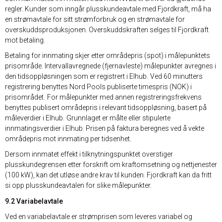
regler. Kunder som inngår plusskundeavtale med Fjordkraft, må ha
en strømavtale for sitt strømforbruk og en strømavtale for
overskuddsproduksjonen. Overskuddskraften selges til Fjordkraft
mot betaling.
Betaling for innmating skjer etter områdepris (spot) i målepunktets
prisområde. Intervallavregnede (fjernavleste) målepunkter avregnes i
den tidsoppløsningen som er registrert i Elhub. Ved 60 minutters
registrering benyttes Nord Pools publiserte timespris (NOK) i
prisområdet. For målepunkter med annen registreringsfrekvens
benyttes publisert områdepris i relevant tidsoppløsning, basert på
måleverdier i Elhub. Grunnlaget er målte eller stipulerte
innmatingsverdier i Elhub. Prisen på faktura beregnes ved å vekte
områdepris mot innmating per tidsenhet.
Dersom innmatet effekt i tilknytningspunktet overstiger
plusskundegrensen etter forskrift om kraftomsetning og nettjenester
(100 kW), kan det utløse andre krav til kunden. Fjordkraft kan da fritt
si opp plusskundeavtalen for slike målepunkter.
9.2 Variabelavtale
Ved en variabelavtale er strømprisen som leveres variabel og