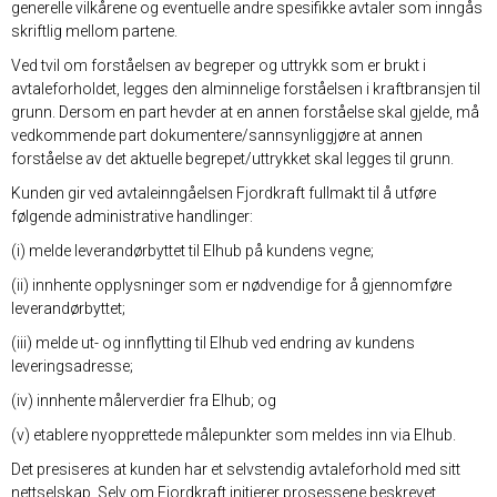
generelle vilkårene og eventuelle andre spesifikke avtaler som inngås
skriftlig mellom partene.
Ved tvil om forståelsen av begreper og uttrykk som er brukt i
avtaleforholdet, legges den alminnelige forståelsen i kraftbransjen til
grunn. Dersom en part hevder at en annen forståelse skal gjelde, må
vedkommende part dokumentere/sannsynliggjøre at annen
forståelse av det aktuelle begrepet/uttrykket skal legges til grunn.
Kunden gir ved avtaleinngåelsen Fjordkraft fullmakt til å utføre
følgende administrative handlinger:
(i) melde leverandørbyttet til Elhub på kundens vegne;
(ii) innhente opplysninger som er nødvendige for å gjennomføre
leverandørbyttet;
(iii) melde ut- og innflytting til Elhub ved endring av kundens
leveringsadresse;
(iv) innhente målerverdier fra Elhub; og
(v) etablere nyopprettede målepunkter som meldes inn via Elhub.
Det presiseres at kunden har et selvstendig avtaleforhold med sitt
nettselskap. Selv om Fjordkraft initierer prosessene beskrevet