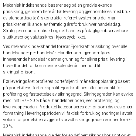
Mekanisk indekshandel baserer seg på en gradvis økende
prissikring, gjennom flere år før levering og gjennomføres med bruk
av standardiserte årskontrakter referert systempris der man
prissikrer en lik andel av fremtidig årsforbruk hver handelsdag.
Strategien er automatisert og det handles på daglige observerbare
sluttkurser og valutasikres i kjøpsøyeblikket.
Ved mekanisk indekshandel foretar Fjordkraft prissikring over alle
handelsdager per handelsår. Handler som gjennomføres i
inneværende handelsår danner grunnlag for sikret pris til levering i
hovedfondet for kommende kalenderår i henhold til
sikringshorisont.
Før leveringsåret profileres porteføljen til månedsoppløsning basert
på porteføljens forbruksprofil. Fjordkraft beslutter tidspunkt for
profilering og fastsettelse av sikringsgrad. Sikringsgraden kan avvike
med inntil +/– 20 % både i handelsperioden, ved profilering, og i
leveringsperioden. Produktet kategoriseres derfor som diskresjonær
forvaltning. I leveringsperioden vil faktisk forbruk og endringer i avtalt
volum for porteføljen avgjøre hvorvidt sikringsgraden er innenfor +/-
20 %.
Mekanisk indekshandel gjelder for en definert sikringshorisont og et