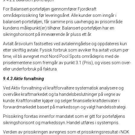
For Balansert-porteføljen gjennomfører Fjordkraft
områdeprissikring før leveringsåret. Alle kunder som inngår i
balansert-porteføljen, får samme pris uavhengig av prisområde
kundens målepunkt(er) tilhører. Balansert-porteføljen har en
sikringshorisont på inneværende år pluss ett år.
Avtalt årsvolum fastsettes ved avtaleinngåelse og oppdateres kun
etter skriftlig avtale. Fysisk forbruk som avviker fra avtalt volum per
time, vil bli avregnet mot Nord Pool Spots områdepris med de
priselementene som fremgår av punkt 3.1 (Pris), og vises som over-
eller underforbruk på faktura.
9.4.3 Aktiv forvaltning
Ved Aktiv forvaltning vil kraftforvaltere systematisk analysere og
overvåke kraftmarkedet og ta handelsbeslutninger på vegne av
kunde. Kraftforvalter kjøper og selger finansielle kraftderivater i
forwardmarkedet basert på markedssyn og valgt handelsstrategi.
Prissikring foretas innenfor mandatet som er gitt for porteføljens
sikringshorisont og markedssyn. Handel utføres i systempris.
Verdien av prissikringen avregnes som et prissikringsresultat i NOK