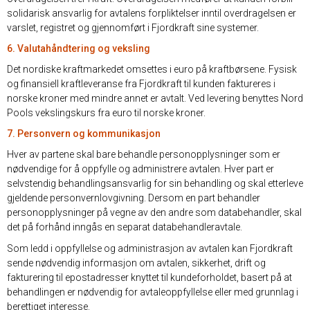
solidarisk ansvarlig for avtalens forpliktelser inntil overdragelsen er
varslet, registret og gjennomført i Fjordkraft sine systemer.
6. Valutahåndtering og veksling
Det nordiske kraftmarkedet omsettes i euro på kraftbørsene. Fysisk
og finansiell kraftleveranse fra Fjordkraft til kunden faktureres i
norske kroner med mindre annet er avtalt. Ved levering benyttes Nord
Pools vekslingskurs fra euro til norske kroner.
7. Personvern og kommunikasjon
Hver av partene skal bare behandle personopplysninger som er
nødvendige for å oppfylle og administrere avtalen. Hver part er
selvstendig behandlingsansvarlig for sin behandling og skal etterleve
gjeldende personvernlovgivning. Dersom en part behandler
personopplysninger på vegne av den andre som databehandler, skal
det på forhånd inngås en separat databehandleravtale.
Som ledd i oppfyllelse og administrasjon av avtalen kan Fjordkraft
sende nødvendig informasjon om avtalen, sikkerhet, drift og
fakturering til epostadresser knyttet til kundeforholdet, basert på at
behandlingen er nødvendig for avtaleoppfyllelse eller med grunnlag i
berettiget interesse.