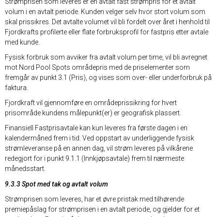
Strømprisen som leveres er en avtalt fast strømpris for et avtalt
volum i en avtalt periode. Kunden velger selv hvor stort volum som
skal prissikres. Det avtalte volumet vil bli fordelt over året i henhold til
Fjordkrafts profilerte eller flate forbruksprofil for fastpris etter avtale
med kunde.
Fysisk forbruk som avviker fra avtalt volum per time, vil bli avregnet
mot Nord Pool Spots områdepris med de priselementer som
fremgår av punkt 3.1 (Pris), og vises som over- eller underforbruk på
faktura.
Fjordkraft vil gjennomføre en områdeprissikring for hvert
prisområde kundens målepunkt(er) er geografisk plassert.
Finansiell Fastprisavtale kan kun leveres fra første dagen i en
kalendermåned frem i tid. Ved oppstart av underliggende fysisk
strømleveranse på en annen dag, vil strøm leveres på vilkårene
redegjort for i punkt 9.1.1 (Innkjøpsavtale) frem til nærmeste
månedsstart.
9.3.3 Spot med tak og avtalt volum
Strømprisen som leveres, har et øvre pristak med tilhørende
premiepåslag for strømprisen i en avtalt periode, og gjelder for et