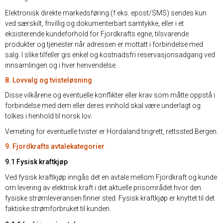
Elektronisk direkte markedsføring (f.eks. epost/SMS) sendes kun
ved særskilt, frivillig og dokumenterbart samtykke, eller i et
eksisterende kundeforhold for Fjordkrafts egne, tilsvarende
produkter og tjenester når adressen er mottatt i forbindelse med
salg. I slike tilfeller gis enkel og kostnadsfri reservasjonsadgang ved
innsamlingen og i hver henvendelse.
8. Lovvalg og tvisteløsning
Disse vilkårene og eventuelle konflikter eller krav som måtte oppstå i
forbindelse med dem eller deres innhold skal være underlagt og
tolkes i henhold til norsk lov.
Verneting for eventuelle tvister er Hordaland tingrett, rettssted Bergen.
9. Fjordkrafts avtalekategorier
9.1 Fysisk kraftkjøp
Ved fysisk kraftkjøp inngås det en avtale mellom Fjordkraft og kunde
om levering av elektrisk kraft i det aktuelle prisområdet hvor den
fysiske strømleveransen finner sted. Fysisk kraftkjøp er knyttet til det
faktiske strømforbruket til kunden.