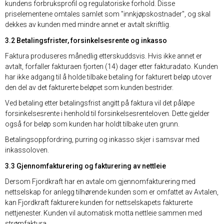
kundens forbruksprofil og regulatoriske forhold. Disse
priselementene omtales samlet som "innkjøpskostnader", og skal
dekkes av kunden med mindre annet er avtalt skriftlig.
3.2 Betalingsfrister, forsinkelsesrente og inkasso
Faktura produseres månedlig etterskuddsvis. Hvis ikke annet er
avtalt, forfaller fakturaen fjorten (14) dager etter fakturadato. Kunden
har ikke adgang til å holde tilbake betaling for fakturert beløp utover
den del av det fakturerte beløpet som kunden bestrider.
Ved betaling etter betalingsfrist angitt på faktura vil det påløpe
forsinkelsesrente i henhold til forsinkelsesrenteloven. Dette gjelder
også for beløp som kunden har holdt tilbake uten grunn.
Betalingsoppfordring, purring og inkasso skjer i samsvar med
inkassoloven.
3.3 Gjennomfakturering og fakturering av nettleie
Dersom Fjordkraft har en avtale om gjennomfakturering med
nettselskap for anlegg tilhørende kunden som er omfattet av Avtalen,
kan Fjordkraft fakturere kunden for nettselskapets fakturerte
nettjenester. Kunden vil automatisk motta nettleie sammen med
strømfaktura.