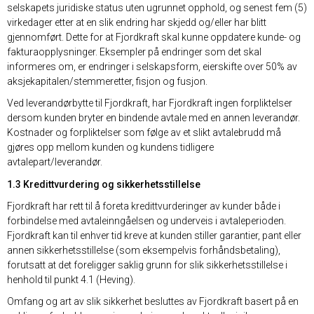
selskapets juridiske status uten ugrunnet opphold, og senest fem (5)
virkedager etter at en slik endring har skjedd og/eller har blitt
gjennomført. Dette for at Fjordkraft skal kunne oppdatere kunde- og
fakturaopplysninger. Eksempler på endringer som det skal
informeres om, er endringer i selskapsform, eierskifte over 50% av
aksjekapitalen/stemmeretter, fisjon og fusjon.
Ved leverandørbytte til Fjordkraft, har Fjordkraft ingen forpliktelser
dersom kunden bryter en bindende avtale med en annen leverandør.
Kostnader og forpliktelser som følge av et slikt avtalebrudd må
gjøres opp mellom kunden og kundens tidligere
avtalepart/leverandør.
1.3 Kredittvurdering og sikkerhetsstillelse
Fjordkraft har rett til å foreta kredittvurderinger av kunder både i
forbindelse med avtaleinngåelsen og underveis i avtaleperioden.
Fjordkraft kan til enhver tid kreve at kunden stiller garantier, pant eller
annen sikkerhetsstillelse (som eksempelvis forhåndsbetaling),
forutsatt at det foreligger saklig grunn for slik sikkerhetsstillelse i
henhold til punkt 4.1 (Heving).
Omfang og art av slik sikkerhet besluttes av Fjordkraft basert på en