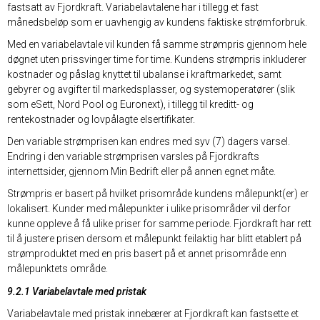
fastsatt av Fjordkraft. Variabelavtalene har i tillegg et fast
månedsbeløp som er uavhengig av kundens faktiske strømforbruk.
Med en variabelavtale vil kunden få samme strømpris gjennom hele
døgnet uten prissvinger time for time. Kundens strømpris inkluderer
kostnader og påslag knyttet til ubalanse i kraftmarkedet, samt
gebyrer og avgifter til markedsplasser, og systemoperatører (slik
som eSett, Nord Pool og Euronext), i tillegg til kreditt- og
rentekostnader og lovpålagte elsertifikater.
Den variable strømprisen kan endres med syv (7) dagers varsel.
Endring i den variable strømprisen varsles på Fjordkrafts
internettsider, gjennom Min Bedrift eller på annen egnet måte.
Strømpris er basert på hvilket prisområde kundens målepunkt(er) er
lokalisert. Kunder med målepunkter i ulike prisområder vil derfor
kunne oppleve å få ulike priser for samme periode. Fjordkraft har rett
til å justere prisen dersom et målepunkt feilaktig har blitt etablert på
strømproduktet med en pris basert på et annet prisområde enn
målepunktets område.
9.2.1 Variabelavtale med pristak
Variabelavtale med pristak innebærer at Fjordkraft kan fastsette et