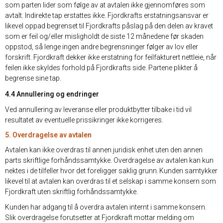
som parten lider som følge av at avtalen ikke gjennomføres som
avtalt. Indirekte tap erstattes ikke. Fjordkrafts erstatningsansvar er
likevel oppad begrenset til Fjordkrafts påslag på den delen av kravet
som er feil og/eller misligholdt de siste 12 månedene før skaden
oppstod, så lenge ingen andre begrensninger følger av lov eller
forskrift. Fjordkraft dekker ikke erstatning for feilfakturert nettleie, når
feilen ikke skyldes forhold på Fjordkrafts side. Partene plikter å
begrense sine tap.
4.4 Annullering og endringer
Ved annullering av leveranse eller produktbytter tilbake i tid vil
resultatet av eventuelle prissikringer ikke korrigeres.
5. Overdragelse av avtalen
Avtalen kan ikke overdras til annen juridisk enhet uten den annen
parts skriftlige forhåndssamtykke. Overdragelse av avtalen kan kun
nektes i de tilfeller hvor det foreligger saklig grunn. Kunden samtykker
likevel til at avtalen kan overdras til et selskap i samme konsern som
Fjordkraft uten skriftlig forhåndssamtykke.
Kunden har adgang til å overdra avtalen internt i samme konsern.
Slik overdragelse forutsetter at Fjordkraft mottar melding om