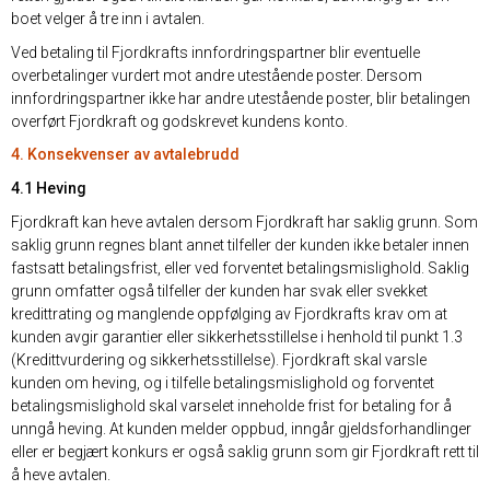
boet velger å tre inn i avtalen.
Ved betaling til Fjordkrafts innfordringspartner blir eventuelle
overbetalinger vurdert mot andre utestående poster. Dersom
innfordringspartner ikke har andre utestående poster, blir betalingen
overført Fjordkraft og godskrevet kundens konto.
4. Konsekvenser av avtalebrudd
4.1 Heving
Fjordkraft kan heve avtalen dersom Fjordkraft har saklig grunn. Som
saklig grunn regnes blant annet tilfeller der kunden ikke betaler innen
fastsatt betalingsfrist, eller ved forventet betalingsmislighold. Saklig
grunn omfatter også tilfeller der kunden har svak eller svekket
kredittrating og manglende oppfølging av Fjordkrafts krav om at
kunden avgir garantier eller sikkerhetsstillelse i henhold til punkt 1.3
(Kredittvurdering og sikkerhetsstillelse). Fjordkraft skal varsle
kunden om heving, og i tilfelle betalingsmislighold og forventet
betalingsmislighold skal varselet inneholde frist for betaling for å
unngå heving. At kunden melder oppbud, inngår gjeldsforhandlinger
eller er begjært konkurs er også saklig grunn som gir Fjordkraft rett til
å heve avtalen.