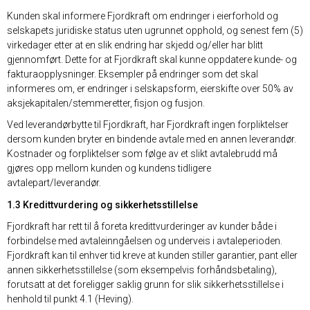
Kunden skal informere Fjordkraft om endringer i eierforhold og
selskapets juridiske status uten ugrunnet opphold, og senest fem (5)
virkedager etter at en slik endring har skjedd og/eller har blitt
gjennomført. Dette for at Fjordkraft skal kunne oppdatere kunde- og
fakturaopplysninger. Eksempler på endringer som det skal
informeres om, er endringer i selskapsform, eierskifte over 50% av
aksjekapitalen/stemmeretter, fisjon og fusjon.
Ved leverandørbytte til Fjordkraft, har Fjordkraft ingen forpliktelser
dersom kunden bryter en bindende avtale med en annen leverandør.
Kostnader og forpliktelser som følge av et slikt avtalebrudd må
gjøres opp mellom kunden og kundens tidligere
avtalepart/leverandør.
1.3 Kredittvurdering og sikkerhetsstillelse
Fjordkraft har rett til å foreta kredittvurderinger av kunder både i
forbindelse med avtaleinngåelsen og underveis i avtaleperioden.
Fjordkraft kan til enhver tid kreve at kunden stiller garantier, pant eller
annen sikkerhetsstillelse (som eksempelvis forhåndsbetaling),
forutsatt at det foreligger saklig grunn for slik sikkerhetsstillelse i
henhold til punkt 4.1 (Heving).