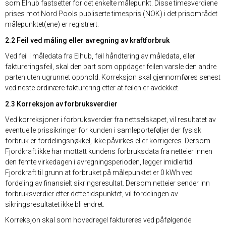
som Elhub fastsetter for det enkelte målepunkt. Disse timesverdiene
prises mot Nord Pools publiserte timespris (NOK) i det prisområdet
målepunktet(ene) er registrert.
2.2 Feil ved måling eller avregning av kraftforbruk
Ved feil i måledata fra Elhub, feil håndtering av måledata, eller
faktureringsfeil, skal den part som oppdager feilen varsle den andre
parten uten ugrunnet opphold. Korreksjon skal gjennomføres senest
ved neste ordinære fakturering etter at feilen er avdekket.
2.3 Korreksjon av forbruksverdier
Ved korreksjoner i forbruksverdier fra nettselskapet, vil resultatet av
eventuelle prissikringer for kunden i samleporteføljer der fysisk
forbruk er fordelingsnøkkel, ikke påvirkes eller korrigeres. Dersom
Fjordkraft ikke har mottatt kundens forbruksdata fra netteier innen
den femte virkedagen i avregningsperioden, legger imidlertid
Fjordkraft til grunn at forbruket på målepunktet er 0 kWh ved
fordeling av finansielt sikringsresultat. Dersom netteier sender inn
forbruksverdier etter dette tidspunktet, vil fordelingen av
sikringsresultatet ikke bli endret.
Korreksjon skal som hovedregel faktureres ved påfølgende