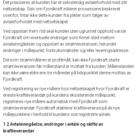
Det presiseres at kunden har et selvstendig avtaleforhold med sitt
nettselskap. Selv om Fjordkraft initierer prosessene beskrevet
ovenfor, fritar ikke dette kunden fra plikter som følger av
avtaleforholdet med nettselskapet.
Ved oppstart frem i tid skal kunden uten ugrunnet opphold varsle
Fjordkraft om eventuelle endringer som finner sted mellom
avtaleinngåelsen og oppstart av strømleveransen, herunder
endringer i målepunkt, forbruksmønster og/eller leveringsadresse.
Dersom strømmåleren er profilmålt, kan ikke Fjordkraft starte
strømleveransen før målerstand er mottatt fra kunden. Målerstanden
kan ikke være eldre enn tre måneder på tidspunktet denne mottas av
Fjordkraft.
Ved registrering av nye målere hos nettselskapet hvor Fjordkraft er
eneste kraftleverandør på kundens eksisterende målepunkt,
registreres nye målere automatisk med Fjordkraft som
strømleverandør. Fjordkraft etablerer kraftleveranse på de nye
målepunktene i henhold til kundens sist registrerte avtale.
1.2 Avtaleinngåelse, endringer i avtale og skifte av
kraftleverandør