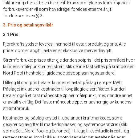
fakturering etter at feilen ble kjent. Krav som følge av korreksjoner i
forbruksverdier vil som hovedregel foreldes etter tre år, jf.
foreldelsesloven § 2.
3. Pris og betalingsvilkår
3.1 Pris
Fjordkrafts ytelser leveres i henhold til avtalt produkt og pris. Alle
priser som er angitt i avtalen er eksklusive merverdiavgift.
Strømforbruket prises etter gjeldende spotpris i det prisområdet hvor
kundens målepunkt er registrert, slik denne fastsettes på kraftbørsen
Nord Pool i henhold til gjeldende tidsoppløsningsstandard.
I tillegg til spotpris betaler kunden et avtalt påslag i øre per kWh.
Påslaget inkluderer kostnader til lovpålagte elsertifikater. Kunden
betaler også et fast månedsbeløp per målepunkt, med mindre annet
er avtalt skriftlig. Det faste månedsbeløpet er uavhengig av kundens
strømforbruk.
Kostnader og påslag knyttet til ubalanse i kraftmarkedet, samt
gebyrer og avgifter til markedsplasser, og systemoperatører (slik
som eSett, Nord Pool og Euronext), i tillegg til eventuelle kreditt- og
rentekostnader, inngår ikke i spotprisen eller det avtalte påslaget.