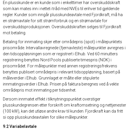
En plusskunde er en kunde som i enkelttimer har overskuddskraft
som kan mates inn i nettet i tråd med NVEs til enhver tid gjeldende
regler. Kunder som inngår plusskundeavtale med Fjordkraft, må ha
en strømavtale for sitt strømforbruk og en strømavtale for
overskuddsproduksjonen. Overskuddskraften selges til Fjordkraft
mot betaling.
Betaling for innmating skjer etter områdepris (spot) i målepunktets
prisområde. Intervallavregnede (fjernavleste) målepunkter avregnes i
den tidsoppløsningen som er registrert i Elhub. Ved 60 minutters
registrering benyttes Nord Pools publiserte timespris (NOK) i
prisområdet. For målepunkter med annen registreringsfrekvens
benyttes publisert områdepris i relevant tidsoppløsning, basert på
måleverdier i Elhub. Grunnlaget er målte eller stipulerte
innmatingsverdier i Elhub. Prisen på faktura beregnes ved å vekte
områdepris mot innmating per tidsenhet.
Dersom innmatet effekt i tilknytningspunktet overstiger
plusskundegrensen etter forskrift om kraftomsetning og nettjenester
(100 kW), kan det utløse andre krav til kunden. Fjordkraft kan da fritt
si opp plusskundeavtalen for slike målepunkter.
9.2 Variabelavtale