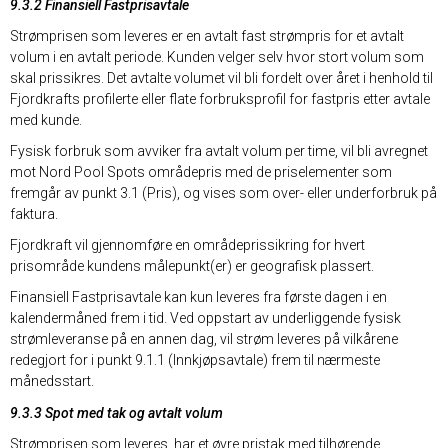
9.3.2 Finansiell Fastprisavtale
Strømprisen som leveres er en avtalt fast strømpris for et avtalt
volum i en avtalt periode. Kunden velger selv hvor stort volum som
skal prissikres. Det avtalte volumet vil bli fordelt over året i henhold til
Fjordkrafts profilerte eller flate forbruksprofil for fastpris etter avtale
med kunde.
Fysisk forbruk som avviker fra avtalt volum per time, vil bli avregnet
mot Nord Pool Spots områdepris med de priselementer som
fremgår av punkt 3.1 (Pris), og vises som over- eller underforbruk på
faktura.
Fjordkraft vil gjennomføre en områdeprissikring for hvert
prisområde kundens målepunkt(er) er geografisk plassert.
Finansiell Fastprisavtale kan kun leveres fra første dagen i en
kalendermåned frem i tid. Ved oppstart av underliggende fysisk
strømleveranse på en annen dag, vil strøm leveres på vilkårene
redegjort for i punkt 9.1.1 (Innkjøpsavtale) frem til nærmeste
månedsstart.
9.3.3 Spot med tak og avtalt volum
Strømprisen som leveres, har et øvre pristak med tilhørende