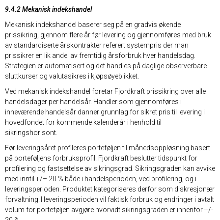
9.4.2 Mekanisk indekshandel
Mekanisk indekshandel baserer seg på en gradvis økende
prissikring, gjennom flere år før levering og gjennomføres med bruk
av standardiserte årskontrakter referert systempris der man
prissikrer en lik andel av fremtidig årsforbruk hver handelsdag.
Strategien er automatisert og det handles på daglige observerbare
sluttkurser og valutasikres i kjøpsøyeblikket.
Ved mekanisk indekshandel foretar Fjordkraft prissikring over alle
handelsdager per handelsår. Handler som gjennomføres i
inneværende handelsår danner grunnlag for sikret pris til levering i
hovedfondet for kommende kalenderår i henhold til
sikringshorisont.
Før leveringsåret profileres porteføljen til månedsoppløsning basert
på porteføljens forbruksprofil. Fjordkraft beslutter tidspunkt for
profilering og fastsettelse av sikringsgrad. Sikringsgraden kan avvike
med inntil +/– 20 % både i handelsperioden, ved profilering, og i
leveringsperioden. Produktet kategoriseres derfor som diskresjonær
forvaltning. I leveringsperioden vil faktisk forbruk og endringer i avtalt
volum for porteføljen avgjøre hvorvidt sikringsgraden er innenfor +/-