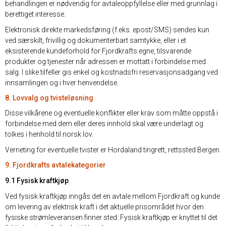
behandlingen er nødvendig for avtaleoppfyllelse eller med grunnlag i
berettiget interesse.
Elektronisk direkte markedsføring (f.eks. epost/SMS) sendes kun
ved særskilt, frivillig og dokumenterbart samtykke, eller i et
eksisterende kundeforhold for Fjordkrafts egne, tilsvarende
produkter og tjenester når adressen er mottatt i forbindelse med
salg. I slike tilfeller gis enkel og kostnadsfri reservasjonsadgang ved
innsamlingen og i hver henvendelse.
8. Lovvalg og tvisteløsning
Disse vilkårene og eventuelle konflikter eller krav som måtte oppstå i
forbindelse med dem eller deres innhold skal være underlagt og
tolkes i henhold til norsk lov.
Verneting for eventuelle tvister er Hordaland tingrett, rettssted Bergen.
9. Fjordkrafts avtalekategorier
9.1 Fysisk kraftkjøp
Ved fysisk kraftkjøp inngås det en avtale mellom Fjordkraft og kunde
om levering av elektrisk kraft i det aktuelle prisområdet hvor den
fysiske strømleveransen finner sted. Fysisk kraftkjøp er knyttet til det