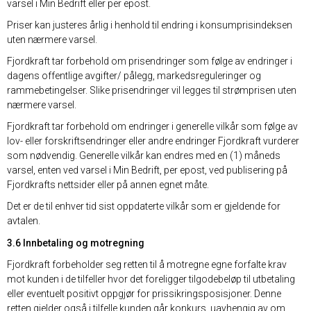
varsel i Min Bedrift eller per epost.
Priser kan justeres årlig i henhold til endring i konsumprisindeksen
uten nærmere varsel.
Fjordkraft tar forbehold om prisendringer som følge av endringer i
dagens offentlige avgifter/ pålegg, markedsreguleringer og
rammebetingelser. Slike prisendringer vil legges til strømprisen uten
nærmere varsel.
Fjordkraft tar forbehold om endringer i generelle vilkår som følge av
lov- eller forskriftsendringer eller andre endringer Fjordkraft vurderer
som nødvendig. Generelle vilkår kan endres med en (1) måneds
varsel, enten ved varsel i Min Bedrift, per epost, ved publisering på
Fjordkrafts nettsider eller på annen egnet måte.
Det er de til enhver tid sist oppdaterte vilkår som er gjeldende for
avtalen.
3.6 Innbetaling og motregning
Fjordkraft forbeholder seg retten til å motregne egne forfalte krav
mot kunden i de tilfeller hvor det foreligger tilgodebeløp til utbetaling
eller eventuelt positivt oppgjør for prissikringsposisjoner. Denne
retten gjelder også i tilfelle kunden går konkurs, uavhengig av om