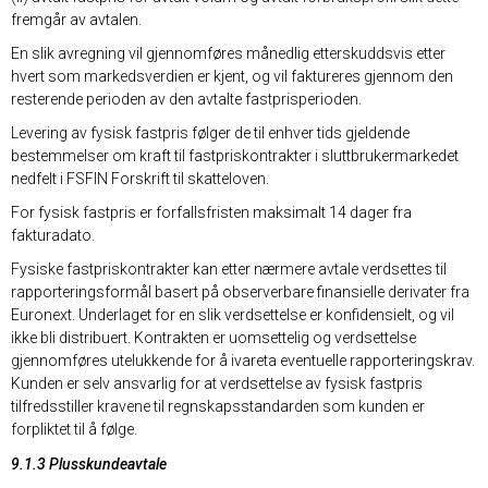
fremgår av avtalen.
En slik avregning vil gjennomføres månedlig etterskuddsvis etter
hvert som markedsverdien er kjent, og vil faktureres gjennom den
resterende perioden av den avtalte fastprisperioden.
Levering av fysisk fastpris følger de til enhver tids gjeldende
bestemmelser om kraft til fastpriskontrakter i sluttbrukermarkedet
nedfelt i FSFIN Forskrift til skatteloven.
For fysisk fastpris er forfallsfristen maksimalt 14 dager fra
fakturadato.
Fysiske fastpriskontrakter kan etter nærmere avtale verdsettes til
rapporteringsformål basert på observerbare finansielle derivater fra
Euronext. Underlaget for en slik verdsettelse er konfidensielt, og vil
ikke bli distribuert. Kontrakten er uomsettelig og verdsettelse
gjennomføres utelukkende for å ivareta eventuelle rapporteringskrav.
Kunden er selv ansvarlig for at verdsettelse av fysisk fastpris
tilfredsstiller kravene til regnskapsstandarden som kunden er
forpliktet til å følge.
9.1.3 Plusskundeavtale