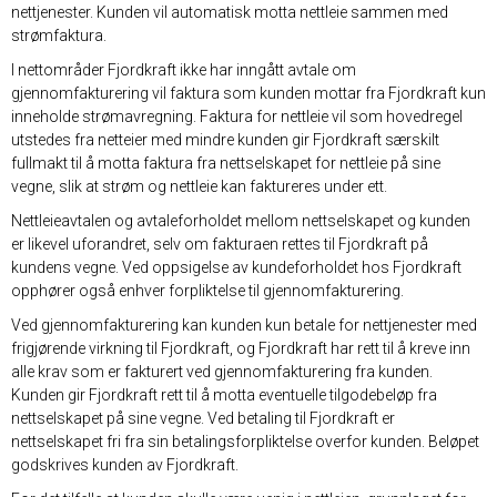
nettjenester. Kunden vil automatisk motta nettleie sammen med
strømfaktura.
I nettområder Fjordkraft ikke har inngått avtale om
gjennomfakturering vil faktura som kunden mottar fra Fjordkraft kun
inneholde strømavregning. Faktura for nettleie vil som hovedregel
utstedes fra netteier med mindre kunden gir Fjordkraft særskilt
fullmakt til å motta faktura fra nettselskapet for nettleie på sine
vegne, slik at strøm og nettleie kan faktureres under ett.
Nettleieavtalen og avtaleforholdet mellom nettselskapet og kunden
er likevel uforandret, selv om fakturaen rettes til Fjordkraft på
kundens vegne. Ved oppsigelse av kundeforholdet hos Fjordkraft
opphører også enhver forpliktelse til gjennomfakturering.
Ved gjennomfakturering kan kunden kun betale for nettjenester med
frigjørende virkning til Fjordkraft, og Fjordkraft har rett til å kreve inn
alle krav som er fakturert ved gjennomfakturering fra kunden.
Kunden gir Fjordkraft rett til å motta eventuelle tilgodebeløp fra
nettselskapet på sine vegne. Ved betaling til Fjordkraft er
nettselskapet fri fra sin betalingsforpliktelse overfor kunden. Beløpet
godskrives kunden av Fjordkraft.