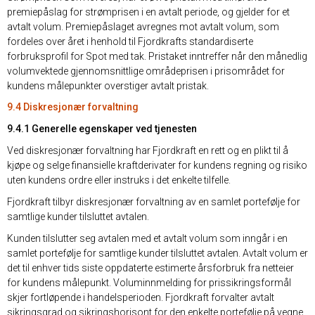
premiepåslag for strømprisen i en avtalt periode, og gjelder for et
avtalt volum. Premiepåslaget avregnes mot avtalt volum, som
fordeles over året i henhold til Fjordkrafts standardiserte
forbruksprofil for Spot med tak. Pristaket inntreffer når den månedlig
volumvektede gjennomsnittlige områdeprisen i prisområdet for
kundens målepunkter overstiger avtalt pristak.
9.4 Diskresjonær forvaltning
9.4.1 Generelle egenskaper ved tjenesten
Ved diskresjonær forvaltning har Fjordkraft en rett og en plikt til å
kjøpe og selge finansielle kraftderivater for kundens regning og risiko
uten kundens ordre eller instruks i det enkelte tilfelle.
Fjordkraft tilbyr diskresjonær forvaltning av en samlet portefølje for
samtlige kunder tilsluttet avtalen.
Kunden tilslutter seg avtalen med et avtalt volum som inngår i en
samlet portefølje for samtlige kunder tilsluttet avtalen. Avtalt volum er
det til enhver tids siste oppdaterte estimerte årsforbruk fra netteier
for kundens målepunkt. Voluminnmelding for prissikringsformål
skjer fortløpende i handelsperioden. Fjordkraft forvalter avtalt
sikringsgrad og sikringshorisont for den enkelte portefølje på vegne