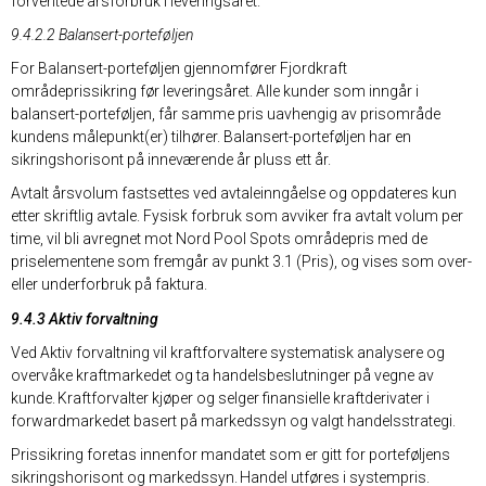
forventede årsforbruk i leveringsåret.
9.4.2.2 Balansert-porteføljen
For Balansert-porteføljen gjennomfører Fjordkraft
områdeprissikring før leveringsåret. Alle kunder som inngår i
balansert-porteføljen, får samme pris uavhengig av prisområde
kundens målepunkt(er) tilhører. Balansert-porteføljen har en
sikringshorisont på inneværende år pluss ett år.
Avtalt årsvolum fastsettes ved avtaleinngåelse og oppdateres kun
etter skriftlig avtale. Fysisk forbruk som avviker fra avtalt volum per
time, vil bli avregnet mot Nord Pool Spots områdepris med de
priselementene som fremgår av punkt 3.1 (Pris), og vises som over-
eller underforbruk på faktura.
9.4.3 Aktiv forvaltning
Ved Aktiv forvaltning vil kraftforvaltere systematisk analysere og
overvåke kraftmarkedet og ta handelsbeslutninger på vegne av
kunde. Kraftforvalter kjøper og selger finansielle kraftderivater i
forwardmarkedet basert på markedssyn og valgt handelsstrategi.
Prissikring foretas innenfor mandatet som er gitt for porteføljens
sikringshorisont og markedssyn. Handel utføres i systempris.