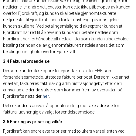
For det tilfelle at kunden skulle være uenig i nettleien, grunnlaget for
nettleien eller andre nettjenester, kan dette ikke påberopes av kunden
overfor Fjordkraft, og kunden skal betale gjennomfakturerte
nettjenester til Fjordkraft innen forfall uavhengig av innsigelser
kunden skulle ha. Ved betalingsmislighold aksepterer kunden at
Fjordkraft har rett til å kreve inn kundens ubetalte nettleie som
Fjordkraft har forhåndsbetalt netteier. Dersom kunden tilbakeholder
betaling for noen del av gjennomfakturert nettleie anses det som
betalingsmislighold overfor Fjordkraft.
3.4 Fakturaforsendelse
Dersom kunden ikke oppretter epostfaktura eller EHF som
forsendelsesmetode, utstedes faktura per post. Dersom ikke annet
er avtalt, faktureres faktura- og administrasjonsgebyr etter de til
enhver tid gjeldende satser som kommer frem av oversikten på
Fjordkrafts nettsider
her
.
Det er kundens ansvar å oppdatere riktig mottakeradresse for
faktura, uavhengig av valgt forsendelsesmetode.
3.5 Endring av priser og vilkår
Fjordkraft kan endre avtalte priser med to ukers varsel, enten ved