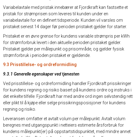
Variabelavtale med pristak innebærer at Fjordkraft kan fastsette et
pristak for strømprisen som leveres til kunden under en
variabelavtale for en definert tidsperiode. Kunden vil varsles om
pristaket senest 14 dager før perioden pristaket gjelder for starter.
Pristaket er en øvre grense for kundens variable strømpris per kWh
for strømforbruk levert i den aktuelle perioden pristaket gjelder.
Pristaket gjelder per målepunkt og prisområde, og gjelder fysisk
strømforbruk i perioden pristaket er gjeldende.
9.3 Prisstillelse- og ordreformidling
9.3.1 Generelle egenskaper ved tjenesten
Ved prisstillelse- og ordreformidling handler Fjordkraft prissikringer
for kundens regning og risiko basert på kundens ordre og instruks i
det enkelte tilfelle. Fjordkraft har med andre ord ingen selvstendig rett
eller plikt til å kjøpe eller selge prissikringsposisjoner for kundens
regning og risiko.
Leveransen omfatter et avtalt volum per målepunkt. Avtalt volum
beregnes med utgangspunkt i netteiers estimerte årsforbruk for
kundens målepunkt(er) på oppstartstidspunktet, med mindre annet