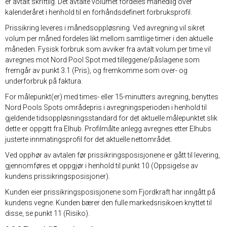
er avtalt skriftlig. Det avtalte volumet fordeles månedlig over
kalenderåret i henhold til en forhåndsdefinert forbruksprofil.
Prissikring leveres i månedsoppløsning. Ved avregning vil sikret
volum per måned fordeles likt mellom samtlige timer i den aktuelle
måneden. Fysisk forbruk som avviker fra avtalt volum per time vil
avregnes mot Nord Pool Spot med tilleggene/påslagene som
fremgår av punkt 3.1 (Pris), og fremkomme som over- og
underforbruk på faktura.
For målepunkt(er) med times- eller 15-minutters avregning, benyttes
Nord Pools Spots områdepris i avregningsperioden i henhold til
gjeldende tidsoppløsningsstandard for det aktuelle målepunktet slik
dette er oppgitt fra Elhub. Profilmålte anlegg avregnes etter Elhubs
justerte innmatingsprofil for det aktuelle nettområdet.
Ved opphør av avtalen før prissikringsposisjonene er gått til levering,
gjennomføres et oppgjør i henhold til punkt 10 (Oppsigelse av
kundens prissikringsposisjoner).
Kunden eier prissikringsposisjonene som Fjordkraft har inngått på
kundens vegne. Kunden bærer den fulle markedsrisikoen knyttet til
disse, se punkt 11 (Risiko).