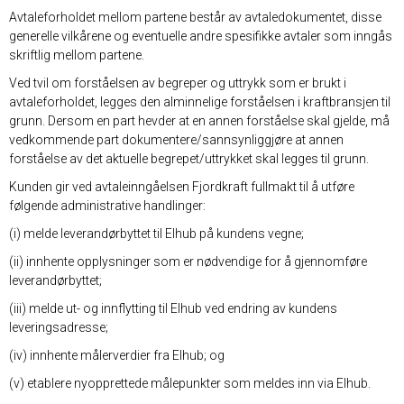
Avtaleforholdet mellom partene består av avtaledokumentet, disse
generelle vilkårene og eventuelle andre spesifikke avtaler som inngås
skriftlig mellom partene.
Ved tvil om forståelsen av begreper og uttrykk som er brukt i
avtaleforholdet, legges den alminnelige forståelsen i kraftbransjen til
grunn. Dersom en part hevder at en annen forståelse skal gjelde, må
vedkommende part dokumentere/sannsynliggjøre at annen
forståelse av det aktuelle begrepet/uttrykket skal legges til grunn.
Kunden gir ved avtaleinngåelsen Fjordkraft fullmakt til å utføre
følgende administrative handlinger:
(i) melde leverandørbyttet til Elhub på kundens vegne;
(ii) innhente opplysninger som er nødvendige for å gjennomføre
leverandørbyttet;
(iii) melde ut- og innflytting til Elhub ved endring av kundens
leveringsadresse;
(iv) innhente målerverdier fra Elhub; og
(v) etablere nyopprettede målepunkter som meldes inn via Elhub.