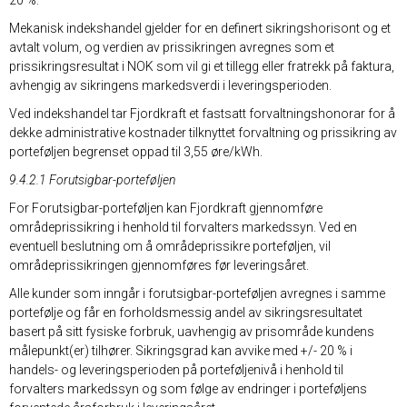
20 %.
Mekanisk indekshandel gjelder for en definert sikringshorisont og et
avtalt volum, og verdien av prissikringen avregnes som et
prissikringsresultat i NOK som vil gi et tillegg eller fratrekk på faktura,
avhengig av sikringens markedsverdi i leveringsperioden.
Ved indekshandel tar Fjordkraft et fastsatt forvaltningshonorar for å
dekke administrative kostnader tilknyttet forvaltning og prissikring av
porteføljen begrenset oppad til 3,55 øre/kWh.
9.4.2.1 Forutsigbar-porteføljen
For Forutsigbar-porteføljen kan Fjordkraft gjennomføre
områdeprissikring i henhold til forvalters markedssyn. Ved en
eventuell beslutning om å områdeprissikre porteføljen, vil
områdeprissikringen gjennomføres før leveringsåret.
Alle kunder som inngår i forutsigbar-porteføljen avregnes i samme
portefølje og får en forholdsmessig andel av sikringsresultatet
basert på sitt fysiske forbruk, uavhengig av prisområde kundens
målepunkt(er) tilhører. Sikringsgrad kan avvike med +/- 20 % i
handels- og leveringsperioden på porteføljenivå i henhold til
forvalters markedssyn og som følge av endringer i porteføljens