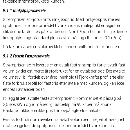
faktiske strømforbruket til kunden.
9.1.1 Innkjøpsprisavtale
Strømprisen er Fjordkrafts innkjøpspris. Med innkjøpspris menes
spotprisen i det prisområdet hvor kundens målepunkt er registrert,
slik denne fastsettes på kraftbørsen Nord Pool i henhold til gjeldende
tidsoppløsningsstandard pluss avtalt påslag etter punkt 3.1 (Pris).
På faktura vises en volumvektet gjennomsnittspris for måneden.
9.1.2 Fysisk Fastprisavtale
Strømprisen som leveres er en avtalt fast strømpris for et avtalt fast
volum av det estimerte årsforbruket for en avtalt periode. Det avtalte
volumet vil bli fordelt over året i henhold til Fjordkrafts profilerte eller
flate forbruksprofil for fastpris etter avtale med kunden, og kan ikke
endres i avtaleperioden.
I tillegg til den avtalte faste strømprisen tilkommer det et påslag på
2,5 øre/kWh og et månedlig fastbeløp på 99 kr per målepunkt.
Påslaget inkluderer ikke pris for lovpålagte elsertifikater.
Fysisk forbruk som avviker fra avtalt volum per time, vil bli avregnet
mot den gjeldende spotprisen i det prisområdet hvor kundens