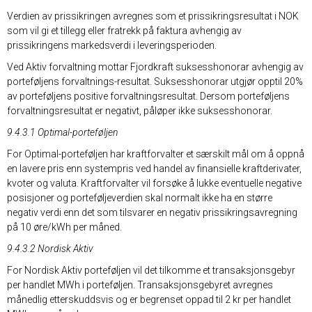
Verdien av prissikringen avregnes som et prissikringsresultat i NOK
som vil gi et tillegg eller fratrekk på faktura avhengig av
prissikringens markedsverdi i leveringsperioden.
Ved Aktiv forvaltning mottar Fjordkraft suksesshonorar avhengig av
porteføljens forvaltnings-resultat. Suksesshonorar utgjør opptil 20%
av porteføljens positive forvaltningsresultat. Dersom porteføljens
forvaltningsresultat er negativt, påløper ikke suksesshonorar.
9.4.3.1 Optimal-porteføljen
For Optimal-porteføljen har kraftforvalter et særskilt mål om å oppnå
en lavere pris enn systempris ved handel av finansielle kraftderivater,
kvoter og valuta. Kraftforvalter vil forsøke å lukke eventuelle negative
posisjoner og porteføljeverdien skal normalt ikke ha en større
negativ verdi enn det som tilsvarer en negativ prissikringsavregning
på 10 øre/kWh per måned.
9.4.3.2 Nordisk Aktiv
For Nordisk Aktiv porteføljen vil det tilkomme et transaksjonsgebyr
per handlet MWh i porteføljen. Transaksjonsgebyret avregnes
månedlig etterskuddsvis og er begrenset oppad til 2 kr per handlet