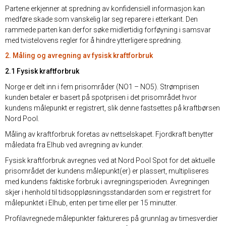
Partene erkjenner at spredning av konfidensiell informasjon kan
medføre skade som vanskelig lar seg reparere i etterkant. Den
rammede parten kan derfor søke midlertidig forføyning i samsvar
med tvistelovens regler for å hindre ytterligere spredning.
2. Måling og avregning av fysisk kraftforbruk
2.1 Fysisk kraftforbruk
Norge er delt inn i fem prisområder (NO1 – NO5). Strømprisen
kunden betaler er basert på spotprisen i det prisområdet hvor
kundens målepunkt er registrert, slik denne fastsettes på kraftbørsen
Nord Pool.
Måling av kraftforbruk foretas av nettselskapet. Fjordkraft benytter
måledata fra Elhub ved avregning av kunder.
Fysisk kraftforbruk avregnes ved at Nord Pool Spot for det aktuelle
prisområdet der kundens målepunkt(er) er plassert, multipliseres
med kundens faktiske forbruk i avregningsperioden. Avregningen
skjer i henhold til tidsoppløsningsstandarden som er registrert for
målepunktet i Elhub, enten per time eller per 15 minutter.
Profilavregnede målepunkter faktureres på grunnlag av timesverdier