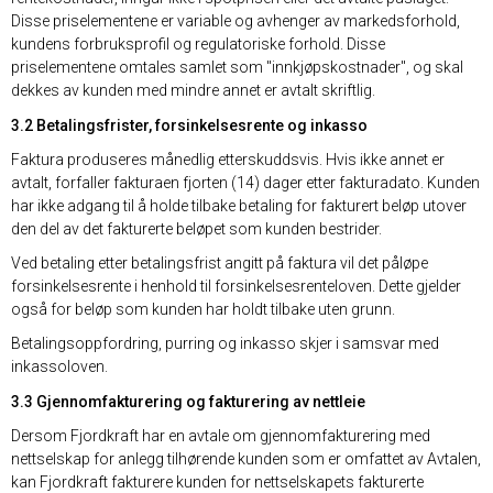
Disse priselementene er variable og avhenger av markedsforhold,
kundens forbruksprofil og regulatoriske forhold. Disse
priselementene omtales samlet som "innkjøpskostnader", og skal
dekkes av kunden med mindre annet er avtalt skriftlig.
3.2 Betalingsfrister, forsinkelsesrente og inkasso
Faktura produseres månedlig etterskuddsvis. Hvis ikke annet er
avtalt, forfaller fakturaen fjorten (14) dager etter fakturadato. Kunden
har ikke adgang til å holde tilbake betaling for fakturert beløp utover
den del av det fakturerte beløpet som kunden bestrider.
Ved betaling etter betalingsfrist angitt på faktura vil det påløpe
forsinkelsesrente i henhold til forsinkelsesrenteloven. Dette gjelder
også for beløp som kunden har holdt tilbake uten grunn.
Betalingsoppfordring, purring og inkasso skjer i samsvar med
inkassoloven.
3.3 Gjennomfakturering og fakturering av nettleie
Dersom Fjordkraft har en avtale om gjennomfakturering med
nettselskap for anlegg tilhørende kunden som er omfattet av Avtalen,
kan Fjordkraft fakturere kunden for nettselskapets fakturerte