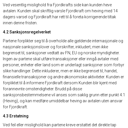
Ved vesentlig mislighold fra Fjordkrafts side kan kunden heve
avtalen. Kunden skal skriftlig varsle Fjordkraft om heving med 14
dagers varsel og Fjordkraft har rett til å foreta korrigerende tiltak
innen denne fristen.
4.2 Sanksjonsregelverket
Partene forplikter seg til å overholde alle gjeldende internasjonale og
nasjonale sanksjonslover og forskrifter, inkludert, men ikke
begrenset til, sanksjoner vedtatt av FN, EU og norske myndigheter.
Ingen av partene skal utføre transaksjoner eller inngå avtaler med
personer, enheter eller land som er underlagt sanksjoner som forbyr
slike handlinger. Dette inkluderer, men er ikke begrenset til, handel,
finansielle transaksjoner og andre økonomiske aktiviteter. Kunden er
forpliktet til å informere Fjordkraft dersom Kunden blir kjent med
forannevnte omstendigheter. Brudd på disse
sanksjonsbestemmelsene vil anses som saklig grunn etter punkt 4.1
(Heving), og kan medføre umiddelbar heving av avtalen uten ansvar
for Fjordkraft.
4.3 Erstatning
Ved feil eller mislighold kan partene kreve erstattet det direkte tap