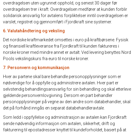
overdragelsen uten ugrunnet opphold, og senest 30 dager før
overdragelsen trer i kraft. Overdragelsen medfører at kunden forblir
solidarisk ansvarlig for avtalens forpliktelser inntil overdragelsen er
varslet, registret og gjennomført i Fjordkraft sine systemer.
6. Valutahåndtering og veksling
Det nordiske kraftmarkedet omsettes i euro på kraftbørsene. Fysisk
og finansiell kraftleveranse fra Fjordkraft til kunden faktureres i
norske kroner med mindre annet er avtalt. Ved levering benyttes Nord
Pools vekslingskurs fra euro til norske kroner.
7. Personvern og kommunikasjon
Hver av partene skal bare behandle personopplysninger som er
nødvendige for å oppfylle og administrere avtalen. Hver part er
selvstendig behandlingsansvarlig for sin behandling og skal etterleve
gjeldende personvernlovgivning. Dersom en part behandler
personopplysninger på vegne av den andre som databehandler, skal
det på forhånd inngås en separat databehandleravtale.
Som ledd i oppfyllelse og administrasjon av avtalen kan Fjordkraft
sende nødvendig informasjon om avtalen, sikkerhet, drift og
fakturering til epostadresser knyttet til kundeforholdet, basert på at