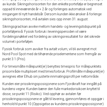
av kunde. Sikringshorisonten for den enkelte portefølje er begrenset
oppad til inneværende år + 2 år og forlenges automatisk ved
inngangen til nytt handelsår. Dersom kunden ikke ønsker å forlenge
sikringshorisonten, må avtalen sies opp innen 31. august.
Sikringsgrad kan avvike mellom handels- og leveringstidspunkt på
porteføljenivå. Fysisk forbruk i leveringsperioden vil være
fordelingsnøkkel ved fordeling av sikringsresultatet for det sikrede
volumet i porteføljen.
Fysisk forbruk som avviker fra avtalt volum, vil bli avregnet mot
Nord Pool Spot med de tilhørende priselementene som fremgår av
punkt 3.1 (Pris).
For timesmålte målepunkt(er) benyttes timespris for målepunktets
prisområde multiplisert med timesforbruk. Profilmålte målepunkt(er)
avregnes etter Elhub sin justerte innmatingsprofil per nettområde.
Kunden eier prissikringsposisjonene som Fjordkraft har inngått på
kundens vegne. Kunden bærer den fulle markedsrisikoen knyttet til
disse, se punkt 11 (Risiko). Ved opphør av avtalen før
prissikringsposisjonene er gått til levering, gjennomføres et oppgjør i
henhold til punkt 10 (Oppsigelse av kundens prissikringsposisjoner)