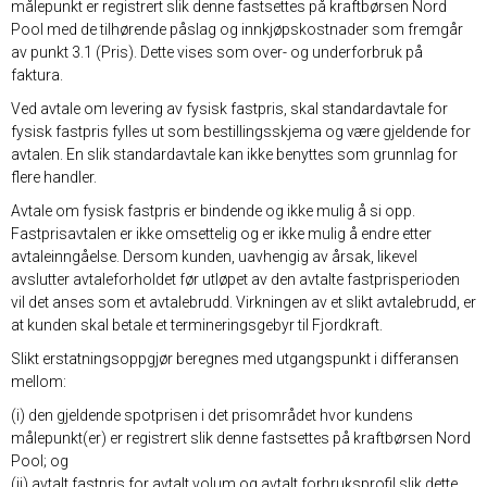
målepunkt er registrert slik denne fastsettes på kraftbørsen Nord
Pool med de tilhørende påslag og innkjøpskostnader som fremgår
av punkt 3.1 (Pris). Dette vises som over- og underforbruk på
faktura.
Ved avtale om levering av fysisk fastpris, skal standardavtale for
fysisk fastpris fylles ut som bestillingsskjema og være gjeldende for
avtalen. En slik standardavtale kan ikke benyttes som grunnlag for
flere handler.
Avtale om fysisk fastpris er bindende og ikke mulig å si opp.
Fastprisavtalen er ikke omsettelig og er ikke mulig å endre etter
avtaleinngåelse. Dersom kunden, uavhengig av årsak, likevel
avslutter avtaleforholdet før utløpet av den avtalte fastprisperioden
vil det anses som et avtalebrudd. Virkningen av et slikt avtalebrudd, er
at kunden skal betale et termineringsgebyr til Fjordkraft.
Slikt erstatningsoppgjør beregnes med utgangspunkt i differansen
mellom:
(i) den gjeldende spotprisen i det prisområdet hvor kundens
målepunkt(er) er registrert slik denne fastsettes på kraftbørsen Nord
Pool; og
(ii) avtalt fastpris for avtalt volum og avtalt forbruksprofil slik dette