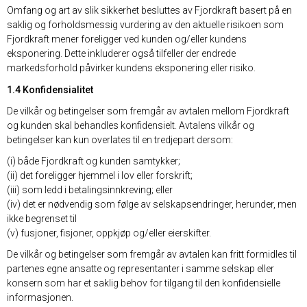
Omfang og art av slik sikkerhet besluttes av Fjordkraft basert på en
saklig og forholdsmessig vurdering av den aktuelle risikoen som
Fjordkraft mener foreligger ved kunden og/eller kundens
eksponering. Dette inkluderer også tilfeller der endrede
markedsforhold påvirker kundens eksponering eller risiko.
1.4 Konfidensialitet
De vilkår og betingelser som fremgår av avtalen mellom Fjordkraft
og kunden skal behandles konfidensielt. Avtalens vilkår og
betingelser kan kun overlates til en tredjepart dersom:
(i) både Fjordkraft og kunden samtykker;
(ii) det foreligger hjemmel i lov eller forskrift;
(iii) som ledd i betalingsinnkreving; eller
(iv) det er nødvendig som følge av selskapsendringer, herunder, men
ikke begrenset til
(v) fusjoner, fisjoner, oppkjøp og/eller eierskifter.
De vilkår og betingelser som fremgår av avtalen kan fritt formidles til
partenes egne ansatte og representanter i samme selskap eller
konsern som har et saklig behov for tilgang til den konfidensielle
informasjonen.