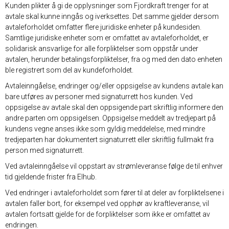
Kunden plikter å gi de opplysninger som Fjordkraft trenger for at
avtale skal kunne inngås og iverksettes. Det samme gjelder dersom
avtaleforholdet omfatter flere juridiske enheter på kundesiden.
Samtlige juridiske enheter som er omfattet av avtaleforholdet, er
solidarisk ansvarlige for alle forpliktelser som oppstår under
avtalen, herunder betalingsforpliktelser, fra og med den dato enheten
ble registrert som del av kundeforholdet.
Avtaleinngåelse, endringer og/eller oppsigelse av kundens avtale kan
bare utføres av personer med signaturrett hos kunden. Ved
oppsigelse av avtale skal den oppsigende part skriftlig informere den
andre parten om oppsigelsen. Oppsigelse meddelt av tredjepart på
kundens vegne anses ikke som gyldig meddelelse, med mindre
tredjeparten har dokumentert signaturrett eller skriftlig fullmakt fra
person med signaturrett.
Ved avtaleinngåelse vil oppstart av strømleveranse følge de til enhver
tid gjeldende frister fra Elhub.
Ved endringer i avtaleforholdet som fører til at deler av forpliktelsene i
avtalen faller bort, for eksempel ved opphør av kraftleveranse, vil
avtalen fortsatt gjelde for de forpliktelser som ikke er omfattet av
endringen.