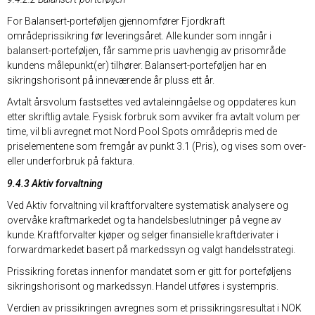
For Balansert-porteføljen gjennomfører Fjordkraft
områdeprissikring før leveringsåret. Alle kunder som inngår i
balansert-porteføljen, får samme pris uavhengig av prisområde
kundens målepunkt(er) tilhører. Balansert-porteføljen har en
sikringshorisont på inneværende år pluss ett år.
Avtalt årsvolum fastsettes ved avtaleinngåelse og oppdateres kun
etter skriftlig avtale. Fysisk forbruk som avviker fra avtalt volum per
time, vil bli avregnet mot Nord Pool Spots områdepris med de
priselementene som fremgår av punkt 3.1 (Pris), og vises som over-
eller underforbruk på faktura.
9.4.3 Aktiv forvaltning
Ved Aktiv forvaltning vil kraftforvaltere systematisk analysere og
overvåke kraftmarkedet og ta handelsbeslutninger på vegne av
kunde. Kraftforvalter kjøper og selger finansielle kraftderivater i
forwardmarkedet basert på markedssyn og valgt handelsstrategi.
Prissikring foretas innenfor mandatet som er gitt for porteføljens
sikringshorisont og markedssyn. Handel utføres i systempris.
Verdien av prissikringen avregnes som et prissikringsresultat i NOK