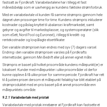
fastsatt av Fjordkraft. Variabelavtalene har i tillegg et fast
månedsbeløp som er uavhengig av kundens faktiske strømforbruk.
Med en variabelavtale vil kunden få samme strømpris gjennom hele
døgnet uten prissvinger time for time. Kundens strømpris inkluderer
kostnader og påslag knyttet til ubalanse i kraftmarkedet, samt
gebyrer og avgifter til markedsplasser, og systemoperatører (slik
som eSett, Nord Pool og Euronext), i tillegg til kreditt- og
rentekostnader og lovpålagte elsertifikater.
Den variable strømprisen kan endres med syv (7) dagers varsel.
Endring i den variable strømprisen varsles på Fjordkrafts
internettsider, gjennom Min Bedrift eller på annen egnet måte.
Strømpris er basert på hvilket prisområde kundens målepunkt(er) er
lokalisert. Kunder med målepunkter i ulike prisområder vil derfor
kunne oppleve å få ulike priser for samme periode. Fjordkraft har rett
til å justere prisen dersom et målepunkt feilaktig har blitt etablert på
strømproduktet med en pris basert på et annet prisområde enn
målepunktets område.
9.2.1 Variabelavtale med pristak
Variabelavtale med pristak innebærer at Fjordkraft kan fastsette et