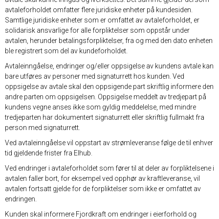
avtaleforholdet omfatter flere juridiske enheter på kundesiden.
Samtlige juridiske enheter som er omfattet av avtaleforholdet, er
solidarisk ansvarlige for alle forpliktelser som oppstår under
avtalen, herunder betalingsforpliktelser, fra og med den dato enheten
ble registrert som del av kundeforholdet.
Avtaleinngåelse, endringer og/eller oppsigelse av kundens avtale kan
bare utføres av personer med signaturrett hos kunden. Ved
oppsigelse av avtale skal den oppsigende part skriftlig informere den
andre parten om oppsigelsen. Oppsigelse meddelt av tredjepart på
kundens vegne anses ikke som gyldig meddelelse, med mindre
tredjeparten har dokumentert signaturrett eller skriftlig fullmakt fra
person med signaturrett.
Ved avtaleinngåelse vil oppstart av strømleveranse følge de til enhver
tid gjeldende frister fra Elhub.
Ved endringer i avtaleforholdet som fører til at deler av forpliktelsene i
avtalen faller bort, for eksempel ved opphør av kraftleveranse, vil
avtalen fortsatt gjelde for de forpliktelser som ikke er omfattet av
endringen.
Kunden skal informere Fjordkraft om endringer i eierforhold og