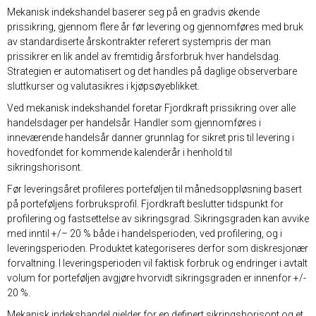
Mekanisk indekshandel baserer seg på en gradvis økende
prissikring, gjennom flere år før levering og gjennomføres med bruk
av standardiserte årskontrakter referert systempris der man
prissikrer en lik andel av fremtidig årsforbruk hver handelsdag.
Strategien er automatisert og det handles på daglige observerbare
sluttkurser og valutasikres i kjøpsøyeblikket.
Ved mekanisk indekshandel foretar Fjordkraft prissikring over alle
handelsdager per handelsår. Handler som gjennomføres i
inneværende handelsår danner grunnlag for sikret pris til levering i
hovedfondet for kommende kalenderår i henhold til
sikringshorisont.
Før leveringsåret profileres porteføljen til månedsoppløsning basert
på porteføljens forbruksprofil. Fjordkraft beslutter tidspunkt for
profilering og fastsettelse av sikringsgrad. Sikringsgraden kan avvike
med inntil +/– 20 % både i handelsperioden, ved profilering, og i
leveringsperioden. Produktet kategoriseres derfor som diskresjonær
forvaltning. I leveringsperioden vil faktisk forbruk og endringer i avtalt
volum for porteføljen avgjøre hvorvidt sikringsgraden er innenfor +/-
20 %.
Mekanisk indekshandel gjelder for en definert sikringshorisont og et