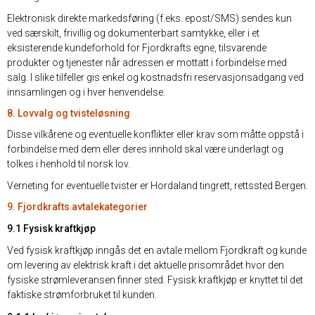
Elektronisk direkte markedsføring (f.eks. epost/SMS) sendes kun
ved særskilt, frivillig og dokumenterbart samtykke, eller i et
eksisterende kundeforhold for Fjordkrafts egne, tilsvarende
produkter og tjenester når adressen er mottatt i forbindelse med
salg. I slike tilfeller gis enkel og kostnadsfri reservasjonsadgang ved
innsamlingen og i hver henvendelse.
8. Lovvalg og tvisteløsning
Disse vilkårene og eventuelle konflikter eller krav som måtte oppstå i
forbindelse med dem eller deres innhold skal være underlagt og
tolkes i henhold til norsk lov.
Verneting for eventuelle tvister er Hordaland tingrett, rettssted Bergen.
9. Fjordkrafts avtalekategorier
9.1 Fysisk kraftkjøp
Ved fysisk kraftkjøp inngås det en avtale mellom Fjordkraft og kunde
om levering av elektrisk kraft i det aktuelle prisområdet hvor den
fysiske strømleveransen finner sted. Fysisk kraftkjøp er knyttet til det
faktiske strømforbruket til kunden.