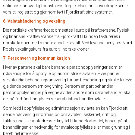
solidarisk ansvarlig for avtalens forpliktelser inntil overdragelsen er
varslet, registret og gjennomført i Fjordkraft sine systemer.
6. Valutahåndtering og veksling
Det nordiske kraftmarkedet omsettes i euro på kraftbørsene. Fysisk
og finansiell kraftleveranse fra Fjordkraft til kunden faktureres i
norske kroner med mindre annet er avtalt. Ved levering benyttes Nord
Pools vekslingskurs fra euro til norske kroner.
7. Personvern og kommunikasjon
Hver av partene skal bare behandle personopplysninger som er
nødvendige for å oppfylle og administrere avtalen. Hver part er
selvstendig behandlingsansvarlig for sin behandling og skal etterleve
gjeldende personvernlovgivning. Dersom en part behandler
personopplysninger på vegne av den andre som databehandler, skal
det på forhånd inngås en separat databehandleravtale.
Som ledd i oppfyllelse og administrasjon av avtalen kan Fjordkraft
sende nødvendig informasjon om avtalen, sikkerhet, drift og
fakturering til epostadresser knyttet til kundeforholdet, basert på at
behandlingen er nødvendig for avtaleoppfyllelse eller med grunnlag i
berettiget interesse.