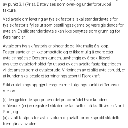
av punkt 3.1 (Pris). Dette vises som over- og underforbruk på
faktura.
Ved avtale om levering av fysisk fastpris, skal standardavtale for
fysisk fastpris fylles ut som bestillingsskjema og være gjeldende for
avtalen. En slik standardavtale kan ikke benyttes som grunnlag for
flere handler.
Avtale om fysisk fastpris er bindende og ikke mulig å si opp.
Fastprisavtalen er ikke omsettelig og er ikke mulig å endre etter
avtaleinngåelse. Dersom kunden, uavhengig av årsak, likevel
avslutter avtaleforholdet før utløpet av den avtalte fastprisperioden
vil det anses som et avtalebrudd. Virkningen av et slikt avtalebrudd, er
at kunden skal betale et termineringsgebyr til Fjordkraft.
Slikt erstatningsoppgjør beregnes med utgangspunkt i differansen
mellom:
(i) den gjeldende spotprisen i det prisområdet hvor kundens
målepunkt(er) er registrert slik denne fastsettes på kraftbørsen Nord
Pool; og
(ii) avtalt fastpris for avtalt volum og avtalt forbruksprofil slik dette
fremgår av avtalen.