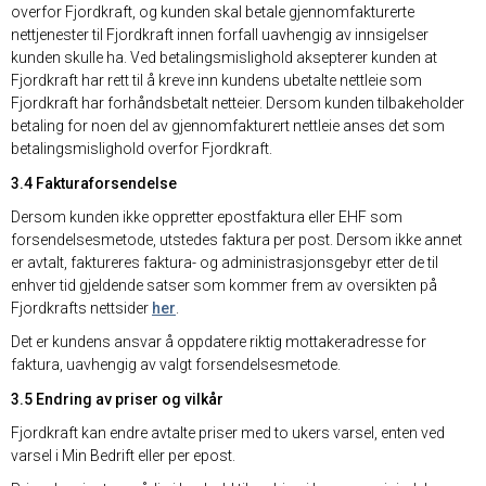
overfor Fjordkraft, og kunden skal betale gjennomfakturerte
nettjenester til Fjordkraft innen forfall uavhengig av innsigelser
kunden skulle ha. Ved betalingsmislighold aksepterer kunden at
Fjordkraft har rett til å kreve inn kundens ubetalte nettleie som
Fjordkraft har forhåndsbetalt netteier. Dersom kunden tilbakeholder
betaling for noen del av gjennomfakturert nettleie anses det som
betalingsmislighold overfor Fjordkraft.
3.4 Fakturaforsendelse
Dersom kunden ikke oppretter epostfaktura eller EHF som
forsendelsesmetode, utstedes faktura per post. Dersom ikke annet
er avtalt, faktureres faktura- og administrasjonsgebyr etter de til
enhver tid gjeldende satser som kommer frem av oversikten på
Fjordkrafts nettsider
her
.
Det er kundens ansvar å oppdatere riktig mottakeradresse for
faktura, uavhengig av valgt forsendelsesmetode.
3.5 Endring av priser og vilkår
Fjordkraft kan endre avtalte priser med to ukers varsel, enten ved
varsel i Min Bedrift eller per epost.