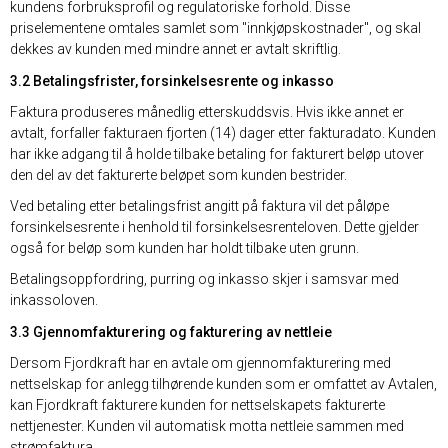
kundens forbruksprofil og regulatoriske forhold. Disse
priselementene omtales samlet som "innkjøpskostnader", og skal
dekkes av kunden med mindre annet er avtalt skriftlig.
3.2 Betalingsfrister, forsinkelsesrente og inkasso
Faktura produseres månedlig etterskuddsvis. Hvis ikke annet er
avtalt, forfaller fakturaen fjorten (14) dager etter fakturadato. Kunden
har ikke adgang til å holde tilbake betaling for fakturert beløp utover
den del av det fakturerte beløpet som kunden bestrider.
Ved betaling etter betalingsfrist angitt på faktura vil det påløpe
forsinkelsesrente i henhold til forsinkelsesrenteloven. Dette gjelder
også for beløp som kunden har holdt tilbake uten grunn.
Betalingsoppfordring, purring og inkasso skjer i samsvar med
inkassoloven.
3.3 Gjennomfakturering og fakturering av nettleie
Dersom Fjordkraft har en avtale om gjennomfakturering med
nettselskap for anlegg tilhørende kunden som er omfattet av Avtalen,
kan Fjordkraft fakturere kunden for nettselskapets fakturerte
nettjenester. Kunden vil automatisk motta nettleie sammen med
strømfaktura.