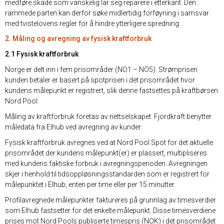
medføre skade som vanskelig lar seg reparere i etterkant. Den
rammede parten kan derfor søke midlertidig forføyning i samsvar
med tvistelovens regler for å hindre ytterligere spredning.
2. Måling og avregning av fysisk kraftforbruk
2.1 Fysisk kraftforbruk
Norge er delt inn i fem prisområder (NO1 – NO5). Strømprisen
kunden betaler er basert på spotprisen i det prisområdet hvor
kundens målepunkt er registrert, slik denne fastsettes på kraftbørsen
Nord Pool.
Måling av kraftforbruk foretas av nettselskapet. Fjordkraft benytter
måledata fra Elhub ved avregning av kunder.
Fysisk kraftforbruk avregnes ved at Nord Pool Spot for det aktuelle
prisområdet der kundens målepunkt(er) er plassert, multipliseres
med kundens faktiske forbruk i avregningsperioden. Avregningen
skjer i henhold til tidsoppløsningsstandarden som er registrert for
målepunktet i Elhub, enten per time eller per 15 minutter.
Profilavregnede målepunkter faktureres på grunnlag av timesverdier
som Elhub fastsetter for det enkelte målepunkt. Disse timesverdiene
prises mot Nord Pools publiserte timespris (NOK) i det prisområdet