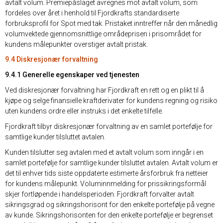
avtalt volum. Premiepåslaget avregnes mot avtalt volum, som
fordeles over året i henhold til Fjordkrafts standardiserte
forbruksprofil for Spot med tak. Pristaket inntreffer når den månedlig
volumvektede gjennomsnittlige områdeprisen i prisområdet for
kundens målepunkter overstiger avtalt pristak.
9.4 Diskresjonær forvaltning
9.4.1 Generelle egenskaper ved tjenesten
Ved diskresjonær forvaltning har Fjordkraft en rett og en plikt til å
kjøpe og selge finansielle kraftderivater for kundens regning og risiko
uten kundens ordre eller instruks i det enkelte tilfelle.
Fjordkraft tilbyr diskresjonær forvaltning av en samlet portefølje for
samtlige kunder tilsluttet avtalen.
Kunden tilslutter seg avtalen med et avtalt volum som inngår i en
samlet portefølje for samtlige kunder tilsluttet avtalen. Avtalt volum er
det til enhver tids siste oppdaterte estimerte årsforbruk fra netteier
for kundens målepunkt. Voluminnmelding for prissikringsformål
skjer fortløpende i handelsperioden. Fjordkraft forvalter avtalt
sikringsgrad og sikringshorisont for den enkelte portefølje på vegne
av kunde. Sikringshorisonten for den enkelte portefølje er begrenset