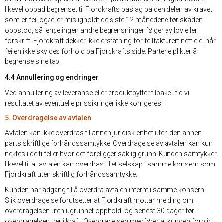
likevel oppad begrenset til Fjordkrafts påslag på den delen av kravet
som er feil og/eller misligholdt de siste 12 månedene før skaden
oppstod, så lenge ingen andre begrensninger følger av lov eller
forskrift. Fjordkraft dekker ikke erstatning for feilfakturert nettleie, når
feilen ikke skyldes forhold på Fjordkrafts side. Partene plikter å
begrense sine tap.
4.4 Annullering og endringer
Ved annullering av leveranse eller produktbytter tilbake i tid vil
resultatet av eventuelle prissikringer ikke korrigeres.
5. Overdragelse av avtalen
Avtalen kan ikke overdras til annen juridisk enhet uten den annen
parts skriftlige forhåndssamtykke. Overdragelse av avtalen kan kun
nektes i de tilfeller hvor det foreligger saklig grunn. Kunden samtykker
likevel til at avtalen kan overdras til et selskap i samme konsern som
Fjordkraft uten skriftlig forhåndssamtykke.
Kunden har adgang til å overdra avtalen internt i samme konsern.
Slik overdragelse forutsetter at Fjordkraft mottar melding om
overdragelsen uten ugrunnet opphold, og senest 30 dager før
overdragelsen trer i kraft. Overdragelsen medfører at kunden forblir