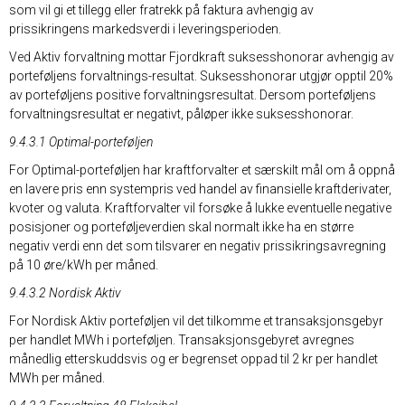
som vil gi et tillegg eller fratrekk på faktura avhengig av
prissikringens markedsverdi i leveringsperioden.
Ved Aktiv forvaltning mottar Fjordkraft suksesshonorar avhengig av
porteføljens forvaltnings-resultat. Suksesshonorar utgjør opptil 20%
av porteføljens positive forvaltningsresultat. Dersom porteføljens
forvaltningsresultat er negativt, påløper ikke suksesshonorar.
9.4.3.1 Optimal-porteføljen
For Optimal-porteføljen har kraftforvalter et særskilt mål om å oppnå
en lavere pris enn systempris ved handel av finansielle kraftderivater,
kvoter og valuta. Kraftforvalter vil forsøke å lukke eventuelle negative
posisjoner og porteføljeverdien skal normalt ikke ha en større
negativ verdi enn det som tilsvarer en negativ prissikringsavregning
på 10 øre/kWh per måned.
9.4.3.2 Nordisk Aktiv
For Nordisk Aktiv porteføljen vil det tilkomme et transaksjonsgebyr
per handlet MWh i porteføljen. Transaksjonsgebyret avregnes
månedlig etterskuddsvis og er begrenset oppad til 2 kr per handlet
MWh per måned.