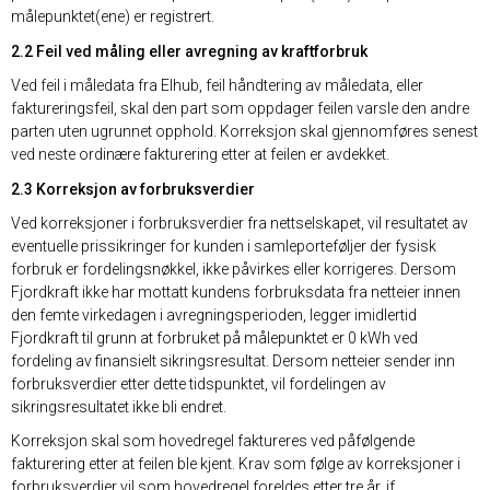
målepunktet(ene) er registrert.
2.2 Feil ved måling eller avregning av kraftforbruk
Ved feil i måledata fra Elhub, feil håndtering av måledata, eller
faktureringsfeil, skal den part som oppdager feilen varsle den andre
parten uten ugrunnet opphold. Korreksjon skal gjennomføres senest
ved neste ordinære fakturering etter at feilen er avdekket.
2.3 Korreksjon av forbruksverdier
Ved korreksjoner i forbruksverdier fra nettselskapet, vil resultatet av
eventuelle prissikringer for kunden i samleporteføljer der fysisk
forbruk er fordelingsnøkkel, ikke påvirkes eller korrigeres. Dersom
Fjordkraft ikke har mottatt kundens forbruksdata fra netteier innen
den femte virkedagen i avregningsperioden, legger imidlertid
Fjordkraft til grunn at forbruket på målepunktet er 0 kWh ved
fordeling av finansielt sikringsresultat. Dersom netteier sender inn
forbruksverdier etter dette tidspunktet, vil fordelingen av
sikringsresultatet ikke bli endret.
Korreksjon skal som hovedregel faktureres ved påfølgende
fakturering etter at feilen ble kjent. Krav som følge av korreksjoner i
forbruksverdier vil som hovedregel foreldes etter tre år, jf.