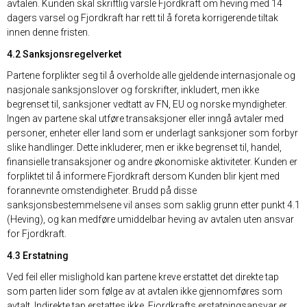
avtalen. Kunden skal skriftlig varsle Fjordkraft om heving med 14
dagers varsel og Fjordkraft har rett til å foreta korrigerende tiltak
innen denne fristen.
4.2 Sanksjonsregelverket
Partene forplikter seg til å overholde alle gjeldende internasjonale og
nasjonale sanksjonslover og forskrifter, inkludert, men ikke
begrenset til, sanksjoner vedtatt av FN, EU og norske myndigheter.
Ingen av partene skal utføre transaksjoner eller inngå avtaler med
personer, enheter eller land som er underlagt sanksjoner som forbyr
slike handlinger. Dette inkluderer, men er ikke begrenset til, handel,
finansielle transaksjoner og andre økonomiske aktiviteter. Kunden er
forpliktet til å informere Fjordkraft dersom Kunden blir kjent med
forannevnte omstendigheter. Brudd på disse
sanksjonsbestemmelsene vil anses som saklig grunn etter punkt 4.1
(Heving), og kan medføre umiddelbar heving av avtalen uten ansvar
for Fjordkraft.
4.3 Erstatning
Ved feil eller mislighold kan partene kreve erstattet det direkte tap
som parten lider som følge av at avtalen ikke gjennomføres som
avtalt. Indirekte tap erstattes ikke. Fjordkrafts erstatningsansvar er