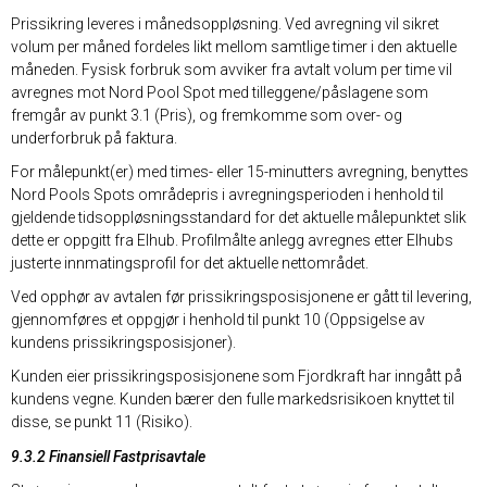
Prissikring leveres i månedsoppløsning. Ved avregning vil sikret
volum per måned fordeles likt mellom samtlige timer i den aktuelle
måneden. Fysisk forbruk som avviker fra avtalt volum per time vil
avregnes mot Nord Pool Spot med tilleggene/påslagene som
fremgår av punkt 3.1 (Pris), og fremkomme som over- og
underforbruk på faktura.
For målepunkt(er) med times- eller 15-minutters avregning, benyttes
Nord Pools Spots områdepris i avregningsperioden i henhold til
gjeldende tidsoppløsningsstandard for det aktuelle målepunktet slik
dette er oppgitt fra Elhub. Profilmålte anlegg avregnes etter Elhubs
justerte innmatingsprofil for det aktuelle nettområdet.
Ved opphør av avtalen før prissikringsposisjonene er gått til levering,
gjennomføres et oppgjør i henhold til punkt 10 (Oppsigelse av
kundens prissikringsposisjoner).
Kunden eier prissikringsposisjonene som Fjordkraft har inngått på
kundens vegne. Kunden bærer den fulle markedsrisikoen knyttet til
disse, se punkt 11 (Risiko).
9.3.2 Finansiell Fastprisavtale