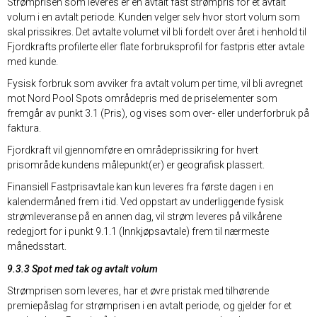
Strømprisen som leveres er en avtalt fast strømpris for et avtalt
volum i en avtalt periode. Kunden velger selv hvor stort volum som
skal prissikres. Det avtalte volumet vil bli fordelt over året i henhold til
Fjordkrafts profilerte eller flate forbruksprofil for fastpris etter avtale
med kunde.
Fysisk forbruk som avviker fra avtalt volum per time, vil bli avregnet
mot Nord Pool Spots områdepris med de priselementer som
fremgår av punkt 3.1 (Pris), og vises som over- eller underforbruk på
faktura.
Fjordkraft vil gjennomføre en områdeprissikring for hvert
prisområde kundens målepunkt(er) er geografisk plassert.
Finansiell Fastprisavtale kan kun leveres fra første dagen i en
kalendermåned frem i tid. Ved oppstart av underliggende fysisk
strømleveranse på en annen dag, vil strøm leveres på vilkårene
redegjort for i punkt 9.1.1 (Innkjøpsavtale) frem til nærmeste
månedsstart.
9.3.3 Spot med tak og avtalt volum
Strømprisen som leveres, har et øvre pristak med tilhørende
premiepåslag for strømprisen i en avtalt periode, og gjelder for et