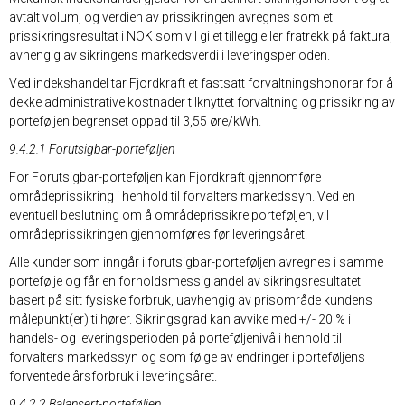
avtalt volum, og verdien av prissikringen avregnes som et
prissikringsresultat i NOK som vil gi et tillegg eller fratrekk på faktura,
avhengig av sikringens markedsverdi i leveringsperioden.
Ved indekshandel tar Fjordkraft et fastsatt forvaltningshonorar for å
dekke administrative kostnader tilknyttet forvaltning og prissikring av
porteføljen begrenset oppad til 3,55 øre/kWh.
9.4.2.1 Forutsigbar-porteføljen
For Forutsigbar-porteføljen kan Fjordkraft gjennomføre
områdeprissikring i henhold til forvalters markedssyn. Ved en
eventuell beslutning om å områdeprissikre porteføljen, vil
områdeprissikringen gjennomføres før leveringsåret.
Alle kunder som inngår i forutsigbar-porteføljen avregnes i samme
portefølje og får en forholdsmessig andel av sikringsresultatet
basert på sitt fysiske forbruk, uavhengig av prisområde kundens
målepunkt(er) tilhører. Sikringsgrad kan avvike med +/- 20 % i
handels- og leveringsperioden på porteføljenivå i henhold til
forvalters markedssyn og som følge av endringer i porteføljens
forventede årsforbruk i leveringsåret.
9.4.2.2 Balansert-porteføljen