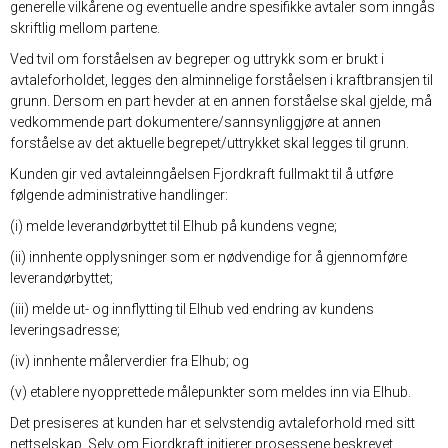
generelle vilkårene og eventuelle andre spesifikke avtaler som inngås
skriftlig mellom partene.
Ved tvil om forståelsen av begreper og uttrykk som er brukt i
avtaleforholdet, legges den alminnelige forståelsen i kraftbransjen til
grunn. Dersom en part hevder at en annen forståelse skal gjelde, må
vedkommende part dokumentere/sannsynliggjøre at annen
forståelse av det aktuelle begrepet/uttrykket skal legges til grunn.
Kunden gir ved avtaleinngåelsen Fjordkraft fullmakt til å utføre
følgende administrative handlinger:
(i) melde leverandørbyttet til Elhub på kundens vegne;
(ii) innhente opplysninger som er nødvendige for å gjennomføre
leverandørbyttet;
(iii) melde ut- og innflytting til Elhub ved endring av kundens
leveringsadresse;
(iv) innhente målerverdier fra Elhub; og
(v) etablere nyopprettede målepunkter som meldes inn via Elhub.
Det presiseres at kunden har et selvstendig avtaleforhold med sitt
nettselskap. Selv om Fjordkraft initierer prosessene beskrevet