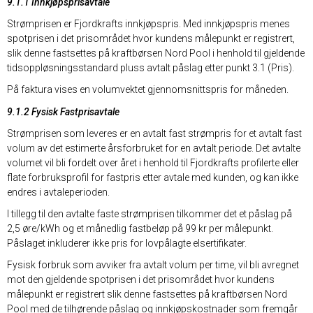
9.1.1 Innkjøpsprisavtale
Strømprisen er Fjordkrafts innkjøpspris. Med innkjøpspris menes
spotprisen i det prisområdet hvor kundens målepunkt er registrert,
slik denne fastsettes på kraftbørsen Nord Pool i henhold til gjeldende
tidsoppløsningsstandard pluss avtalt påslag etter punkt 3.1 (Pris).
På faktura vises en volumvektet gjennomsnittspris for måneden.
9.1.2 Fysisk Fastprisavtale
Strømprisen som leveres er en avtalt fast strømpris for et avtalt fast
volum av det estimerte årsforbruket for en avtalt periode. Det avtalte
volumet vil bli fordelt over året i henhold til Fjordkrafts profilerte eller
flate forbruksprofil for fastpris etter avtale med kunden, og kan ikke
endres i avtaleperioden.
I tillegg til den avtalte faste strømprisen tilkommer det et påslag på
2,5 øre/kWh og et månedlig fastbeløp på 99 kr per målepunkt.
Påslaget inkluderer ikke pris for lovpålagte elsertifikater.
Fysisk forbruk som avviker fra avtalt volum per time, vil bli avregnet
mot den gjeldende spotprisen i det prisområdet hvor kundens
målepunkt er registrert slik denne fastsettes på kraftbørsen Nord
Pool med de tilhørende påslag og innkjøpskostnader som fremgår