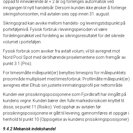
oppad til inneværende år + 2 år og forlenges automatisk ved
inngangen til nytt handelsår. Dersom kunden ikke ønsker å forlenge
sikringshorisonten, må avtalen sies opp innen 31. august.
Sikringsgrad kan avvike mellom handels- og leveringstidspunkt på
porteføljenivå. Fysisk forbruk i leveringsperioden vil være
fordelingsnøkkel ved fordeling av sikringsresultatet for det sikrede
volumet i porteføljen.
Fysisk forbruk som avviker fra avtalt volum, vil bli avregnet mot
Nord Pool Spot med de tilhørende priselementene som fremgår av
punkt 3.1 (Pris).
For timesmålte målepunkt(er) benyttes timespris for målepunktets
prisområde multiplisert med timesforbruk. Profilmålte målepunkt(er)
avregnes etter Elhub sin justerte innmatingsprofil per nettområde.
Kunden eier prissikringsposisjonene som Fjordkraft har inngått på
kundens vegne. Kunden bærer den fulle markedsrisikoen knyttet til
disse, se punkt 11 (Risiko). Ved opphør av avtalen før
prissikringsposisjonene er gått til levering, gjennomføres et oppgjør i
henhold til punkt 10 (Oppsigelse av kundens prissikringsposisjoner)
9.4.2 Mekanisk indekshandel