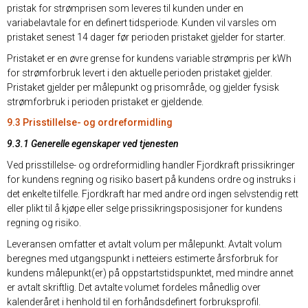
pristak for strømprisen som leveres til kunden under en
variabelavtale for en definert tidsperiode. Kunden vil varsles om
pristaket senest 14 dager før perioden pristaket gjelder for starter.
Pristaket er en øvre grense for kundens variable strømpris per kWh
for strømforbruk levert i den aktuelle perioden pristaket gjelder.
Pristaket gjelder per målepunkt og prisområde, og gjelder fysisk
strømforbruk i perioden pristaket er gjeldende.
9.3 Prisstillelse- og ordreformidling
9.3.1 Generelle egenskaper ved tjenesten
Ved prisstillelse- og ordreformidling handler Fjordkraft prissikringer
for kundens regning og risiko basert på kundens ordre og instruks i
det enkelte tilfelle. Fjordkraft har med andre ord ingen selvstendig rett
eller plikt til å kjøpe eller selge prissikringsposisjoner for kundens
regning og risiko.
Leveransen omfatter et avtalt volum per målepunkt. Avtalt volum
beregnes med utgangspunkt i netteiers estimerte årsforbruk for
kundens målepunkt(er) på oppstartstidspunktet, med mindre annet
er avtalt skriftlig. Det avtalte volumet fordeles månedlig over
kalenderåret i henhold til en forhåndsdefinert forbruksprofil.