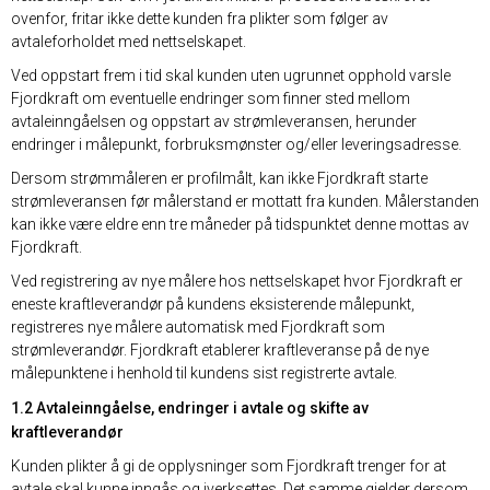
ovenfor, fritar ikke dette kunden fra plikter som følger av
avtaleforholdet med nettselskapet.
Ved oppstart frem i tid skal kunden uten ugrunnet opphold varsle
Fjordkraft om eventuelle endringer som finner sted mellom
avtaleinngåelsen og oppstart av strømleveransen, herunder
endringer i målepunkt, forbruksmønster og/eller leveringsadresse.
Dersom strømmåleren er profilmålt, kan ikke Fjordkraft starte
strømleveransen før målerstand er mottatt fra kunden. Målerstanden
kan ikke være eldre enn tre måneder på tidspunktet denne mottas av
Fjordkraft.
Ved registrering av nye målere hos nettselskapet hvor Fjordkraft er
eneste kraftleverandør på kundens eksisterende målepunkt,
registreres nye målere automatisk med Fjordkraft som
strømleverandør. Fjordkraft etablerer kraftleveranse på de nye
målepunktene i henhold til kundens sist registrerte avtale.
1.2 Avtaleinngåelse, endringer i avtale og skifte av
kraftleverandør
Kunden plikter å gi de opplysninger som Fjordkraft trenger for at
avtale skal kunne inngås og iverksettes. Det samme gjelder dersom