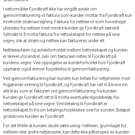
I nettområder Fjordkraft ikke har inngått avtale om
gjennomfakturering vil faktura som kunden mottar fra Fjordkraft kun
inneholde strømavregning. Faktura for nettleie vil som hovedregel
utstedes fra netteier med mindre kunden gir Fjordkraft særskilt
fullmakt til å motta faktura fra nettselskapet for nettleie på sine
vegne, slik at strøm og nettleie kan faktureres under ett.
Nettleieavtalen og avtaleforholdet mellom nettselskapet og kunden
er likevel uforandret, selv om fakturaen rettes til Fjordkraft på
kundens vegne. Ved oppsigelse av kundeforholdet hos Fjordkraft
opphører også enhver forpliktelse til gjennomfakturering.
Ved gjennomfakturering kan kunden kun betale for nettjenester med
frigjørende virkning til Fjordkraft, og Fjordkraft har rett til å kreve inn
alle krav som er fakturert ved gjennomfakturering fra kunden.
Kunden gir Fjordkraft rett til å motta eventuelle tilgodebeløp fra
nettselskapet på sine vegne. Ved betaling til Fjordkraft er
nettselskapet fri fra sin betalingsforpliktelse overfor kunden. Beløpet
godskrives kunden av Fjordkraft.
For det tilfelle at kunden skulle være uenig i nettleien, grunnlaget for
nettleien eller andre nettjenester, kan dette ikke påberopes av kunden