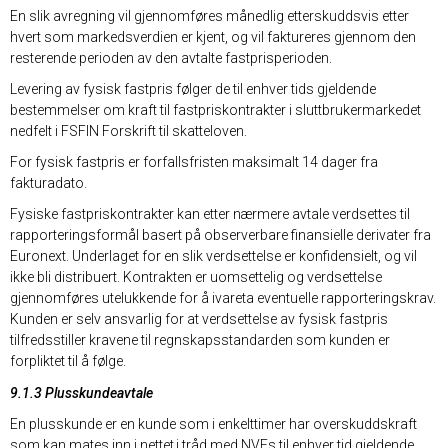
En slik avregning vil gjennomføres månedlig etterskuddsvis etter
hvert som markedsverdien er kjent, og vil faktureres gjennom den
resterende perioden av den avtalte fastprisperioden.
Levering av fysisk fastpris følger de til enhver tids gjeldende
bestemmelser om kraft til fastpriskontrakter i sluttbrukermarkedet
nedfelt i FSFIN Forskrift til skatteloven.
For fysisk fastpris er forfallsfristen maksimalt 14 dager fra
fakturadato.
Fysiske fastpriskontrakter kan etter nærmere avtale verdsettes til
rapporteringsformål basert på observerbare finansielle derivater fra
Euronext. Underlaget for en slik verdsettelse er konfidensielt, og vil
ikke bli distribuert. Kontrakten er uomsettelig og verdsettelse
gjennomføres utelukkende for å ivareta eventuelle rapporteringskrav.
Kunden er selv ansvarlig for at verdsettelse av fysisk fastpris
tilfredsstiller kravene til regnskapsstandarden som kunden er
forpliktet til å følge.
9.1.3 Plusskundeavtale
En plusskunde er en kunde som i enkelttimer har overskuddskraft
som kan mates inn i nettet i tråd med NVEs til enhver tid gjeldende