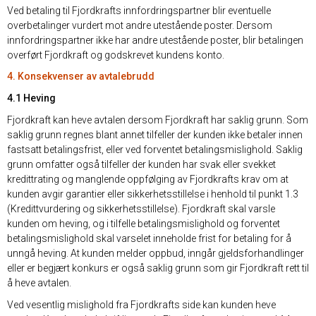
Ved betaling til Fjordkrafts innfordringspartner blir eventuelle
overbetalinger vurdert mot andre utestående poster. Dersom
innfordringspartner ikke har andre utestående poster, blir betalingen
overført Fjordkraft og godskrevet kundens konto.
4. Konsekvenser av avtalebrudd
4.1 Heving
Fjordkraft kan heve avtalen dersom Fjordkraft har saklig grunn. Som
saklig grunn regnes blant annet tilfeller der kunden ikke betaler innen
fastsatt betalingsfrist, eller ved forventet betalingsmislighold. Saklig
grunn omfatter også tilfeller der kunden har svak eller svekket
kredittrating og manglende oppfølging av Fjordkrafts krav om at
kunden avgir garantier eller sikkerhetsstillelse i henhold til punkt 1.3
(Kredittvurdering og sikkerhetsstillelse). Fjordkraft skal varsle
kunden om heving, og i tilfelle betalingsmislighold og forventet
betalingsmislighold skal varselet inneholde frist for betaling for å
unngå heving. At kunden melder oppbud, inngår gjeldsforhandlinger
eller er begjært konkurs er også saklig grunn som gir Fjordkraft rett til
å heve avtalen.
Ved vesentlig mislighold fra Fjordkrafts side kan kunden heve