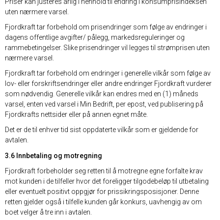
Priser kan justeres årlig i henhold til endring i konsumprisindeksen
uten nærmere varsel.
Fjordkraft tar forbehold om prisendringer som følge av endringer i
dagens offentlige avgifter/ pålegg, markedsreguleringer og
rammebetingelser. Slike prisendringer vil legges til strømprisen uten
nærmere varsel.
Fjordkraft tar forbehold om endringer i generelle vilkår som følge av
lov- eller forskriftsendringer eller andre endringer Fjordkraft vurderer
som nødvendig. Generelle vilkår kan endres med en (1) måneds
varsel, enten ved varsel i Min Bedrift, per epost, ved publisering på
Fjordkrafts nettsider eller på annen egnet måte.
Det er de til enhver tid sist oppdaterte vilkår som er gjeldende for
avtalen.
3.6 Innbetaling og motregning
Fjordkraft forbeholder seg retten til å motregne egne forfalte krav
mot kunden i de tilfeller hvor det foreligger tilgodebeløp til utbetaling
eller eventuelt positivt oppgjør for prissikringsposisjoner. Denne
retten gjelder også i tilfelle kunden går konkurs, uavhengig av om
boet velger å tre inn i avtalen.