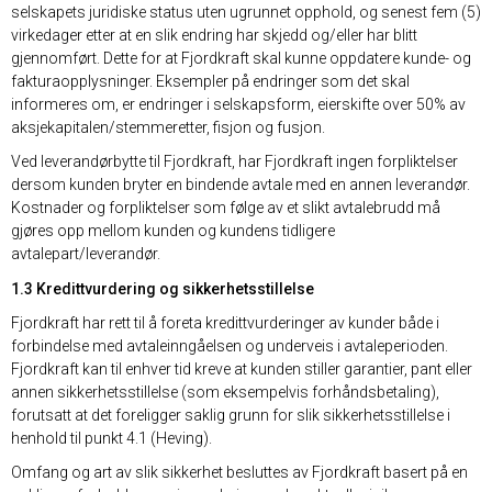
selskapets juridiske status uten ugrunnet opphold, og senest fem (5)
virkedager etter at en slik endring har skjedd og/eller har blitt
gjennomført. Dette for at Fjordkraft skal kunne oppdatere kunde- og
fakturaopplysninger. Eksempler på endringer som det skal
informeres om, er endringer i selskapsform, eierskifte over 50% av
aksjekapitalen/stemmeretter, fisjon og fusjon.
Ved leverandørbytte til Fjordkraft, har Fjordkraft ingen forpliktelser
dersom kunden bryter en bindende avtale med en annen leverandør.
Kostnader og forpliktelser som følge av et slikt avtalebrudd må
gjøres opp mellom kunden og kundens tidligere
avtalepart/leverandør.
1.3 Kredittvurdering og sikkerhetsstillelse
Fjordkraft har rett til å foreta kredittvurderinger av kunder både i
forbindelse med avtaleinngåelsen og underveis i avtaleperioden.
Fjordkraft kan til enhver tid kreve at kunden stiller garantier, pant eller
annen sikkerhetsstillelse (som eksempelvis forhåndsbetaling),
forutsatt at det foreligger saklig grunn for slik sikkerhetsstillelse i
henhold til punkt 4.1 (Heving).
Omfang og art av slik sikkerhet besluttes av Fjordkraft basert på en