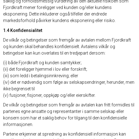
saklig og forholdsmessig vurdering av den aktuelle risikoen som
Fjordkraft mener foreligger ved kunden og/eller kundens
eksponering. Dette inkluderer også tilfeller der endrede
markedsforhold påvirker kundens eksponering eller risiko.
1.4 Konfidensialitet
De vilkår og betingelser som fremgår av avtalen mellom Fjordkraft
og kunden skal behandles konfidensielt. Avtalens vilkår og
betingelser kan kun overlates til en tredjepart dersom:
(i) både Fjordkraft og kunden samtykker;
(ii) det foreligger hjemmel i lov eller forskrift;
(iii) som ledd i betalingsinnkreving; eller
(iv) det er nødvendig som følge av selskapsendringer, herunder, men
ikke begrenset til
(v) fusjoner, fisjoner, oppkjøp og/eller eierskifter.
De vilkår og betingelser som fremgår av avtalen kan fritt formidles til
partenes egne ansatte og representanter i samme selskap eller
konsern som har et saklig behov for tilgang til den konfidensielle
informasjonen.
Partene erkjenner at spredning av konfidensiell informasjon kan