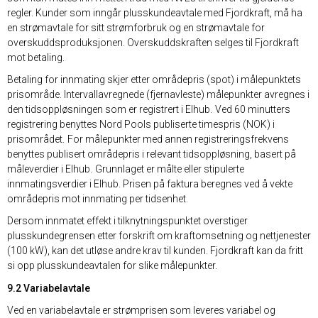
regler. Kunder som inngår plusskundeavtale med Fjordkraft, må ha
en strømavtale for sitt strømforbruk og en strømavtale for
overskuddsproduksjonen. Overskuddskraften selges til Fjordkraft
mot betaling.
Betaling for innmating skjer etter områdepris (spot) i målepunktets
prisområde. Intervallavregnede (fjernavleste) målepunkter avregnes i
den tidsoppløsningen som er registrert i Elhub. Ved 60 minutters
registrering benyttes Nord Pools publiserte timespris (NOK) i
prisområdet. For målepunkter med annen registreringsfrekvens
benyttes publisert områdepris i relevant tidsoppløsning, basert på
måleverdier i Elhub. Grunnlaget er målte eller stipulerte
innmatingsverdier i Elhub. Prisen på faktura beregnes ved å vekte
områdepris mot innmating per tidsenhet.
Dersom innmatet effekt i tilknytningspunktet overstiger
plusskundegrensen etter forskrift om kraftomsetning og nettjenester
(100 kW), kan det utløse andre krav til kunden. Fjordkraft kan da fritt
si opp plusskundeavtalen for slike målepunkter.
9.2 Variabelavtale
Ved en variabelavtale er strømprisen som leveres variabel og