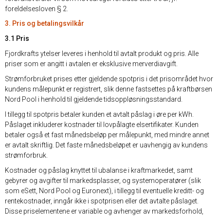
foreldelsesloven § 2.
3. Pris og betalingsvilkår
3.1 Pris
Fjordkrafts ytelser leveres i henhold til avtalt produkt og pris. Alle
priser som er angitt i avtalen er eksklusive merverdiavgift.
Strømforbruket prises etter gjeldende spotpris i det prisområdet hvor
kundens målepunkt er registrert, slik denne fastsettes på kraftbørsen
Nord Pool i henhold til gjeldende tidsoppløsningsstandard.
I tillegg til spotpris betaler kunden et avtalt påslag i øre per kWh.
Påslaget inkluderer kostnader til lovpålagte elsertifikater. Kunden
betaler også et fast månedsbeløp per målepunkt, med mindre annet
er avtalt skriftlig. Det faste månedsbeløpet er uavhengig av kundens
strømforbruk.
Kostnader og påslag knyttet til ubalanse i kraftmarkedet, samt
gebyrer og avgifter til markedsplasser, og systemoperatører (slik
som eSett, Nord Pool og Euronext), i tillegg til eventuelle kreditt- og
rentekostnader, inngår ikke i spotprisen eller det avtalte påslaget.
Disse priselementene er variable og avhenger av markedsforhold,