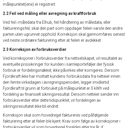
målepunktet(ene) er registrert.
2.2 Feil ved måling eller avregning av kraftforbruk
Ved feil i måledata fra Elhub, feil håndtering av måledata, eller
faktureringsfeil, skal den part som oppdager feilen varsle den andre
parten uten ugrunnet opphold. Korreksjon skal gjennomføres senest
ved neste ordinære fakturering etter at feilen er avdekket.
2.3 Korreksjon av forbruksverdier
Ved korreksjoner i forbruksverdier fra nettselskapet, vil resultatet av
eventuelle prissikringer for kunden i samleporteføljer der fysisk
forbruk er fordelingsnøkkel, ikke påvirkes eller korrigeres. Dersom
Fjordkraft ikke har mottatt kundens forbruksdata fra netteier innen
den femte virkedagen i avregningsperioden, legger imidlertid
Fjordkraft til grunn at forbruket på målepunktet er 0 kWh ved
fordeling av finansielt sikringsresultat. Dersom netteier sender inn
forbruksverdier etter dette tidspunktet, vil fordelingen av
sikringsresultatet ikke bli endret.
Korreksjon skal som hovedregel faktureres ved påfølgende
fakturering etter at feilen ble kjent. Krav som følge av korreksjoner i
forbruksverdier vil som hovedregel foreldes etter tre år, jf.