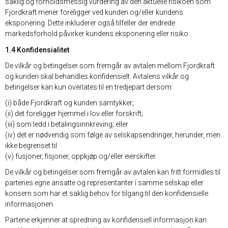
saklig og forholdsmessig vurdering av den aktuelle risikoen som
Fjordkraft mener foreligger ved kunden og/eller kundens
eksponering. Dette inkluderer også tilfeller der endrede
markedsforhold påvirker kundens eksponering eller risiko.
1.4 Konfidensialitet
De vilkår og betingelser som fremgår av avtalen mellom Fjordkraft
og kunden skal behandles konfidensielt. Avtalens vilkår og
betingelser kan kun overlates til en tredjepart dersom:
(i) både Fjordkraft og kunden samtykker;
(ii) det foreligger hjemmel i lov eller forskrift;
(iii) som ledd i betalingsinnkreving; eller
(iv) det er nødvendig som følge av selskapsendringer, herunder, men
ikke begrenset til
(v) fusjoner, fisjoner, oppkjøp og/eller eierskifter.
De vilkår og betingelser som fremgår av avtalen kan fritt formidles til
partenes egne ansatte og representanter i samme selskap eller
konsern som har et saklig behov for tilgang til den konfidensielle
informasjonen.
Partene erkjenner at spredning av konfidensiell informasjon kan