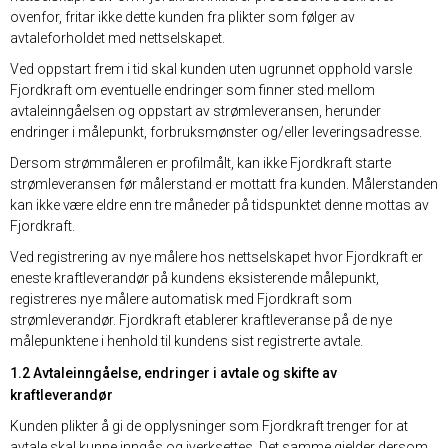
ovenfor, fritar ikke dette kunden fra plikter som følger av
avtaleforholdet med nettselskapet.
Ved oppstart frem i tid skal kunden uten ugrunnet opphold varsle
Fjordkraft om eventuelle endringer som finner sted mellom
avtaleinngåelsen og oppstart av strømleveransen, herunder
endringer i målepunkt, forbruksmønster og/eller leveringsadresse.
Dersom strømmåleren er profilmålt, kan ikke Fjordkraft starte
strømleveransen før målerstand er mottatt fra kunden. Målerstanden
kan ikke være eldre enn tre måneder på tidspunktet denne mottas av
Fjordkraft.
Ved registrering av nye målere hos nettselskapet hvor Fjordkraft er
eneste kraftleverandør på kundens eksisterende målepunkt,
registreres nye målere automatisk med Fjordkraft som
strømleverandør. Fjordkraft etablerer kraftleveranse på de nye
målepunktene i henhold til kundens sist registrerte avtale.
1.2 Avtaleinngåelse, endringer i avtale og skifte av
kraftleverandør
Kunden plikter å gi de opplysninger som Fjordkraft trenger for at
avtale skal kunne inngås og iverksettes. Det samme gjelder dersom