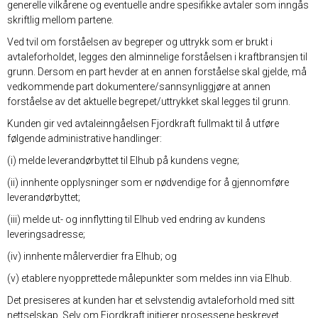
generelle vilkårene og eventuelle andre spesifikke avtaler som inngås
skriftlig mellom partene.
Ved tvil om forståelsen av begreper og uttrykk som er brukt i
avtaleforholdet, legges den alminnelige forståelsen i kraftbransjen til
grunn. Dersom en part hevder at en annen forståelse skal gjelde, må
vedkommende part dokumentere/sannsynliggjøre at annen
forståelse av det aktuelle begrepet/uttrykket skal legges til grunn.
Kunden gir ved avtaleinngåelsen Fjordkraft fullmakt til å utføre
følgende administrative handlinger:
(i) melde leverandørbyttet til Elhub på kundens vegne;
(ii) innhente opplysninger som er nødvendige for å gjennomføre
leverandørbyttet;
(iii) melde ut- og innflytting til Elhub ved endring av kundens
leveringsadresse;
(iv) innhente målerverdier fra Elhub; og
(v) etablere nyopprettede målepunkter som meldes inn via Elhub.
Det presiseres at kunden har et selvstendig avtaleforhold med sitt
nettselskap. Selv om Fjordkraft initierer prosessene beskrevet