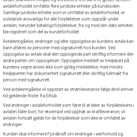
avtaleforholdet omfatter flere juridiske enheter på kundesiden.
Samtlige juridiske enheter som er omfattet av avtaleforholdet, er
solidarisk ansvarlige for alle forpliktelser som oppstår under
avtalen, herunder betalingsforpliktelser, fra og med den dato enheten
ble registrert som del av kundeforholdet.
Avtaleinngåelse, endringer og/eller oppsigelse av kundens avtale kan
bare utføres av personer med signaturrett hos kunden. Ved
oppsigelse av avtale skal den oppsigende part skriftlig informere den
andre parten om oppsigelsen. Oppsigelse meddelt av tredjepart på
kundens vegne anses ikke som gyldig meddelelse, med mindre
tredjeparten har dokumentert signaturrett eller skriftlig fullmakt fra
person med signaturrett.
Ved avtaleinngåelse vil oppstart av strømleveranse følge de til enhver
tid gjeldende frister fra Elhub.
Ved endringer i avtaleforholdet som fører til at deler av forpliktelsene i
avtalen faller bort, for eksempel ved opphør av kraftleveranse, vil
avtalen fortsatt gjelde for de forpliktelser som ikke er omfattet av
endringen.
Kunden skal informere Fjordkraft om endringer i eierforhold og