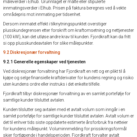
måleverdier i Elhub. Grunnlaget er målte eller stipulerte
innmatingsverdier i Elhub. Prisen på faktura beregnes ved å vekte
områdepris mot innmating per tidsenhet.
Dersom innmatet effekt i tilknytningspunktet overstiger
plusskundegrensen etter forskrift om kraftomsetning og nettjenester
(100 kW), kan det utløse andre krav til kunden. Fjordkraft kan da fritt
si opp plusskundeavtalen for slike målepunkter.
9.2 Diskresjonær forvaltning
9.2.1 Generelle egenskaper ved tjenesten
Ved diskresjonær forvaltning har Fjordkraft en rett og en plikt til å
kjøpe og selge finansielle kraftderivater for kundens regning og risiko
uten kundens ordre eller instruks i det enkelte tilfelle.
Fjordkraft tilbyr diskresjonær forvaltning av en samlet portefølje for
samtlige kunder tilsluttet avtalen.
Kunden tilslutter seg avtalen med et avtalt volum som inngår i en
samlet portefølje for samtlige kunder tilsluttet avtalen. Avtalt volum er
det til enhver tids siste oppdaterte estimerte årsforbruk fra netteier
for kundens målepunkt. Voluminnmelding for prissikringsformål
skjer fortløpende i handelsperioden. Fjordkraft forvalter avtalt