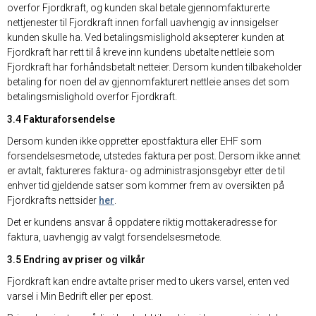
overfor Fjordkraft, og kunden skal betale gjennomfakturerte
nettjenester til Fjordkraft innen forfall uavhengig av innsigelser
kunden skulle ha. Ved betalingsmislighold aksepterer kunden at
Fjordkraft har rett til å kreve inn kundens ubetalte nettleie som
Fjordkraft har forhåndsbetalt netteier. Dersom kunden tilbakeholder
betaling for noen del av gjennomfakturert nettleie anses det som
betalingsmislighold overfor Fjordkraft.
3.4 Fakturaforsendelse
Dersom kunden ikke oppretter epostfaktura eller EHF som
forsendelsesmetode, utstedes faktura per post. Dersom ikke annet
er avtalt, faktureres faktura- og administrasjonsgebyr etter de til
enhver tid gjeldende satser som kommer frem av oversikten på
Fjordkrafts nettsider
her
.
Det er kundens ansvar å oppdatere riktig mottakeradresse for
faktura, uavhengig av valgt forsendelsesmetode.
3.5 Endring av priser og vilkår
Fjordkraft kan endre avtalte priser med to ukers varsel, enten ved
varsel i Min Bedrift eller per epost.