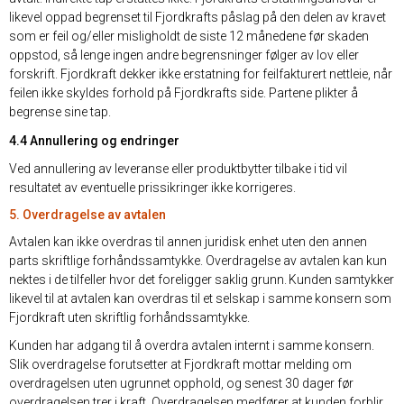
likevel oppad begrenset til Fjordkrafts påslag på den delen av kravet
som er feil og/eller misligholdt de siste 12 månedene før skaden
oppstod, så lenge ingen andre begrensninger følger av lov eller
forskrift. Fjordkraft dekker ikke erstatning for feilfakturert nettleie, når
feilen ikke skyldes forhold på Fjordkrafts side. Partene plikter å
begrense sine tap.
4.4 Annullering og endringer
Ved annullering av leveranse eller produktbytter tilbake i tid vil
resultatet av eventuelle prissikringer ikke korrigeres.
5. Overdragelse av avtalen
Avtalen kan ikke overdras til annen juridisk enhet uten den annen
parts skriftlige forhåndssamtykke. Overdragelse av avtalen kan kun
nektes i de tilfeller hvor det foreligger saklig grunn. Kunden samtykker
likevel til at avtalen kan overdras til et selskap i samme konsern som
Fjordkraft uten skriftlig forhåndssamtykke.
Kunden har adgang til å overdra avtalen internt i samme konsern.
Slik overdragelse forutsetter at Fjordkraft mottar melding om
overdragelsen uten ugrunnet opphold, og senest 30 dager før
overdragelsen trer i kraft. Overdragelsen medfører at kunden forblir