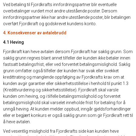
Ved betaling til Fjordkrafts innfordringspartner blir eventuelle
overbetalinger vurdert mot andre utestående poster. Dersom
innfordringspartner ikke har andre utestående poster, blir betalingen
overført Fjordkraft og godskrevet kundens konto.
4. Konsekvenser av avtalebrudd
4.1 Heving
Fjordkraft kan heve avtalen dersom Fjordkraft har saklig grunn. Som
saklig grunn regnes blant annet tilfeller der kunden ikke betaler innen
fastsatt betalingsfrist, eller ved forventet betalingsmislighold. Saklig
grunn omfatter også tilfeller der kunden har svak eller svekket
kredittrating og manglende oppfølging av Fjordkrafts krav om at
kunden avgir garantier eller sikkerhetsstillelse i henhold til punkt 1.3
(Kredittvurdering og sikkerhetsstillelse). Fjordkraft skal varsle
kunden om heving, og i tilfelle betalingsmislighold og forventet
betalingsmislighold skal varselet inneholde frist for betaling for å
unngå heving. At kunden melder oppbud, inngår gjeldsforhandlinger
eller er begjært konkurs er også saklig grunn som gir Fjordkraft rett til
å heve avtalen.
Ved vesentlig mislighold fra Fjordkrafts side kan kunden heve