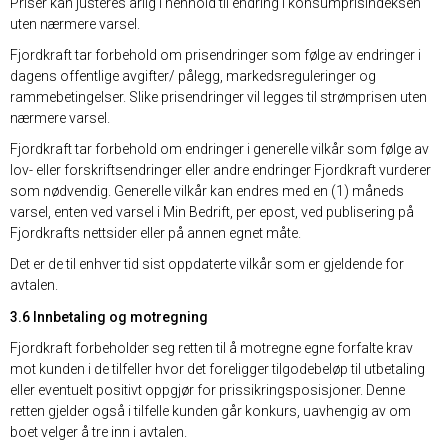
Priser kan justeres årlig i henhold til endring i konsumprisindeksen
uten nærmere varsel.
Fjordkraft tar forbehold om prisendringer som følge av endringer i
dagens offentlige avgifter/ pålegg, markedsreguleringer og
rammebetingelser. Slike prisendringer vil legges til strømprisen uten
nærmere varsel.
Fjordkraft tar forbehold om endringer i generelle vilkår som følge av
lov- eller forskriftsendringer eller andre endringer Fjordkraft vurderer
som nødvendig. Generelle vilkår kan endres med en (1) måneds
varsel, enten ved varsel i Min Bedrift, per epost, ved publisering på
Fjordkrafts nettsider eller på annen egnet måte.
Det er de til enhver tid sist oppdaterte vilkår som er gjeldende for
avtalen.
3.6 Innbetaling og motregning
Fjordkraft forbeholder seg retten til å motregne egne forfalte krav
mot kunden i de tilfeller hvor det foreligger tilgodebeløp til utbetaling
eller eventuelt positivt oppgjør for prissikringsposisjoner. Denne
retten gjelder også i tilfelle kunden går konkurs, uavhengig av om
boet velger å tre inn i avtalen.