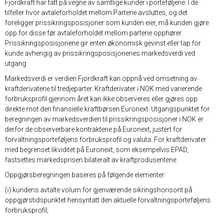
Fjordkraft har tatt på vegne av samtlige kunder i porteføljene. I de
tilfeller hvor avtaleforholdet mellom Partene avsluttes, og det
foreligger prissikringsposisjoner som kunden eier, må kunden gjøre
opp for disse før avtaleforholdet mellom partene opphører.
Prissikringsposisjonene gir enten økonomisk gevinst eller tap for
kunde avhengig av prissikringsposisjonenes markedsverdi ved
utgang.
Markedsverdi er verdien Fjordkraft kan oppnå ved omsetning av
kraftderivatene til tredjeparter. Kraftderivater i NOK med varierende
forbruksprofil gjennom året kan ikke observeres eller gjøres opp
direkte mot den finansielle kraftbørsen Euronext. Utgangspunktet for
beregningen av markedsverdien til prissikringsposisjoner i NOK er
derfor de observerbare kontraktene på Euronext, justert for
forvaltningsporteføljens forbruksprofil og valuta. For kraftderivater
med begrenset likviditet på Euronext, som eksempelvis EPAD,
fastsettes markedsprisen bilateralt av kraftprodusentene.
Oppgjørsberegningen baseres på følgende elementer:
(i) kundens avtalte volum for gjenværende sikringshorisont på
oppgjørstidspunktet hensyntatt den aktuelle forvaltningsporteføljens
forbruksprofil;