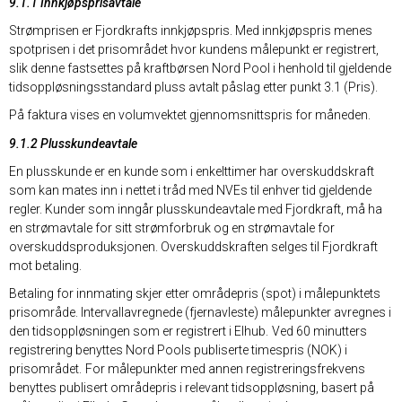
9.1.1 Innkjøpsprisavtale
Strømprisen er Fjordkrafts innkjøpspris. Med innkjøpspris menes
spotprisen i det prisområdet hvor kundens målepunkt er registrert,
slik denne fastsettes på kraftbørsen Nord Pool i henhold til gjeldende
tidsoppløsningsstandard pluss avtalt påslag etter punkt 3.1 (Pris).
På faktura vises en volumvektet gjennomsnittspris for måneden.
9.1.2 Plusskundeavtale
En plusskunde er en kunde som i enkelttimer har overskuddskraft
som kan mates inn i nettet i tråd med NVEs til enhver tid gjeldende
regler. Kunder som inngår plusskundeavtale med Fjordkraft, må ha
en strømavtale for sitt strømforbruk og en strømavtale for
overskuddsproduksjonen. Overskuddskraften selges til Fjordkraft
mot betaling.
Betaling for innmating skjer etter områdepris (spot) i målepunktets
prisområde. Intervallavregnede (fjernavleste) målepunkter avregnes i
den tidsoppløsningen som er registrert i Elhub. Ved 60 minutters
registrering benyttes Nord Pools publiserte timespris (NOK) i
prisområdet. For målepunkter med annen registreringsfrekvens
benyttes publisert områdepris i relevant tidsoppløsning, basert på