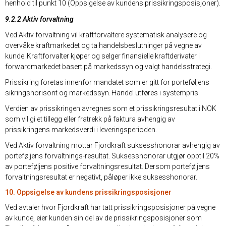
henhold til punkt 10 (Oppsigelse av kundens prissikringsposisjoner).
9.2.2 Aktiv forvaltning
Ved Aktiv forvaltning vil kraftforvaltere systematisk analysere og
overvåke kraftmarkedet og ta handelsbeslutninger på vegne av
kunde. Kraftforvalter kjøper og selger finansielle kraftderivater i
forwardmarkedet basert på markedssyn og valgt handelsstrategi.
Prissikring foretas innenfor mandatet som er gitt for porteføljens
sikringshorisont og markedssyn. Handel utføres i systempris.
Verdien av prissikringen avregnes som et prissikringsresultat i NOK
som vil gi et tillegg eller fratrekk på faktura avhengig av
prissikringens markedsverdi i leveringsperioden.
Ved Aktiv forvaltning mottar Fjordkraft suksesshonorar avhengig av
porteføljens forvaltnings-resultat. Suksesshonorar utgjør opptil 20%
av porteføljens positive forvaltningsresultat. Dersom porteføljens
forvaltningsresultat er negativt, påløper ikke suksesshonorar.
10. Oppsigelse av kundens prissikringsposisjoner
Ved avtaler hvor Fjordkraft har tatt prissikringsposisjoner på vegne
av kunde, eier kunden sin del av de prissikringsposisjoner som