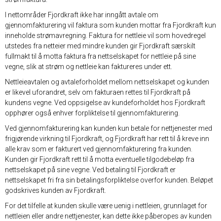
I nettområder Fjordkraft ikke har inngått avtale om
gjennomfakturering vil faktura som kunden mottar fra Fjordkraft kun
inneholde strømavregning. Faktura for nettleie vil som hovedregel
utstedes fra netteier med mindre kunden gir Fjordkraft særskilt
fullmakt til å motta faktura fra nettselskapet for nettleie på sine
vegne, slik at strøm og nettleie kan faktureres under ett.
Nettleieavtalen og avtaleforholdet mellom nettselskapet og kunden
er likevel uforandret, selv om fakturaen rettes til Fjordkraft på
kundens vegne. Ved oppsigelse av kundeforholdet hos Fjordkraft
opphører også enhver forpliktelse til gjennomfakturering.
Ved gjennomfakturering kan kunden kun betale for nettjenester med
frigjørende virkning til Fjordkraft, og Fjordkraft har rett til å kreve inn
alle krav som er fakturert ved gjennomfakturering fra kunden.
Kunden gir Fjordkraft rett til å motta eventuelle tilgodebeløp fra
nettselskapet på sine vegne. Ved betaling til Fjordkraft er
nettselskapet fri fra sin betalingsforpliktelse overfor kunden. Beløpet
godskrives kunden av Fjordkraft.
For det tilfelle at kunden skulle være uenig i nettleien, grunnlaget for
nettleien eller andre nettjenester, kan dette ikke påberopes av kunden