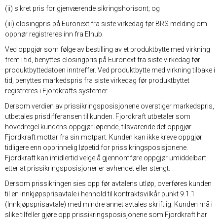
(ii) sikret pris for gjenværende sikringshorisont; og
(iii) closingpris på Euronext fra siste virkedag før BRS melding om
opphør registreres inn fra Elhub.
Ved oppgjør som følge av bestilling av et produktbytte med virkning
frem i tid, benyttes closingpris på Euronext fra siste virkedag før
produktbyttedatoen inntreffer. Ved produktbytte med virkning tilbake i
tid, benyttes markedspris fra siste virkedag før produktbyttet
registreres i Fjordkrafts systemer.
Dersom verdien av prissikringsposisjonene overstiger markedspris,
utbetales prisdifferansen til kunden. Fjordkraft utbetaler som
hovedregel kundens oppgjør løpende, tilsvarende det oppgjør
Fjordkraft mottar fra sin motpart. Kunden kan ikke kreve oppgjør
tidligere enn opprinnelig løpetid for prissikringsposisjonene.
Fjordkraft kan imidlertid velge å gjennomføre oppgjør umiddelbart
etter at prissikringsposisjoner er avhendet eller stengt.
Dersom prissikringen sies opp før avtalens utløp, overføres kunden
til en innkjøpsprisavtale i henhold til kontraktsvilkår punkt 9.1.1
(Innkjøpsprisavtale) med mindre annet avtales skriftlig. Kunden må i
slike tilfeller gjøre opp prissikringsposisjonene som Fjordkraft har