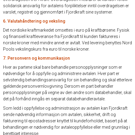
solidarisk ansvarlig for avtalens forpliktelser inntil overdragelsen er
varslet, registret og gjennomført i Fjordkraft sine systemer.
6. Valutahåndtering og veksling
Det nordiske kraftmarkedet omsettes i euro på kraftbørsene. Fysisk
og finansiell kraftleveranse fra Fjordkraft til kunden faktureres i
norske kroner med mindre annet er avtalt. Ved levering benyttes Nord
Pools vekslingskurs fra euro til norske kroner.
7. Personvern og kommunikasjon
Hver av partene skal bare behandle personopplysninger som er
nødvendige for å oppfylle og administrere avtalen. Hver part er
selvstendig behandlingsansvarlig for sin behandling og skal etterleve
gjeldende personvernlovgivning. Dersom en part behandler
personopplysninger på vegne av den andre som databehandler, skal
det på forhånd inngås en separat databehandleravtale.
Som ledd i oppfyllelse og administrasjon av avtalen kan Fjordkraft
sende nødvendig informasjon om avtalen, sikkerhet, drift og
fakturering til epostadresser knyttet til kundeforholdet, basert på at
behandlingen er nødvendig for avtaleoppfyllelse eller med grunnlag i
berettiget interesse.