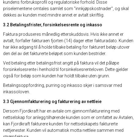
kundens forbruksprofil og regulatoriske forhold. Disse
priselementene omtales samlet som "innkjøpskostnader", og skal
dekkes av kunden med mindre annet er avtalt skriftlig.
3.2 Betalingsfrister, forsinkelsesrente og inkasso
Faktura produseres månedlig etterskuddsvis. Hvis ikke annet er
avtalt, forfaller fakturaen fjorten (14) dager etter fakturadato. Kunden
har ikke adgang til å holde tilbake betaling for fakturert beløp utover
den del av det fakturerte beløpet som kunden bestrider.
Ved betaling etter betalingsfrist angitt på faktura vil det påløpe
forsinkelsesrente i henhold til forsinkelsesrenteloven. Dette gjelder
også for beløp som kunden har holdt tilbake uten grunn.
Betalingsoppfordring, purring og inkasso skjer i samsvar med
inkassoloven.
3.3 Gjennomfakturering og fakturering av nettleie
Dersom Fjordkraft har en avtale om gjennomfakturering med
nettselskap for anlegg tilhørende kunden som er omfattet av Avtalen,
kan Fjordkraft fakturere kunden for nettselskapets fakturerte
nettjenester. Kunden vil automatisk motta nettleie sammen med
strømfaktura.