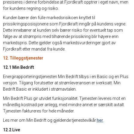
presiseres i denne forbindelse at Fjordkraft opptrer i eget navn, men
for kundens regning og risiko.
Kunden bærer den fulle markedsrisikoen knyttet til
prissikringsposisjonene som Fjordkraft inngår på kundens vegne.
Dette innebærer at kunden selv bærer risiko for eventuelt tap som
følge av at strømpris med tilhørende prissikring blir høyere enn
markedspris. Dette gjelder også markedsvurderinger gjort av
Fjordkraft etter mandat fra kunde.
12. Tilleggstjenester
12.1 Min Bedrift
Energirapporteringstjenesten Min Bedrift tilbys i en Basic og en Plus
versjon. Tilgang forutsetter at strømleveransen er iverksatt. Min
Bedrift Basic er inkludert i strømavtalen.
Min Bedrift Plus gir utvidet funksjonalitet. Tjenesten leveres mot en
månedlig kostnad per anlegg, med mindre annet er særskilt avtalt.
Tjenesten faktureres for hele måneder.
Les mer om Min Bedrift og gjeldende tjenestevilkår
her
.
12.2 Live