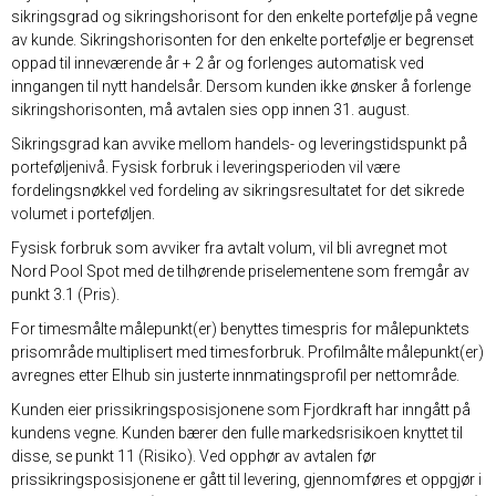
sikringsgrad og sikringshorisont for den enkelte portefølje på vegne
av kunde. Sikringshorisonten for den enkelte portefølje er begrenset
oppad til inneværende år + 2 år og forlenges automatisk ved
inngangen til nytt handelsår. Dersom kunden ikke ønsker å forlenge
sikringshorisonten, må avtalen sies opp innen 31. august.
Sikringsgrad kan avvike mellom handels- og leveringstidspunkt på
porteføljenivå. Fysisk forbruk i leveringsperioden vil være
fordelingsnøkkel ved fordeling av sikringsresultatet for det sikrede
volumet i porteføljen.
Fysisk forbruk som avviker fra avtalt volum, vil bli avregnet mot
Nord Pool Spot med de tilhørende priselementene som fremgår av
punkt 3.1 (Pris).
For timesmålte målepunkt(er) benyttes timespris for målepunktets
prisområde multiplisert med timesforbruk. Profilmålte målepunkt(er)
avregnes etter Elhub sin justerte innmatingsprofil per nettområde.
Kunden eier prissikringsposisjonene som Fjordkraft har inngått på
kundens vegne. Kunden bærer den fulle markedsrisikoen knyttet til
disse, se punkt 11 (Risiko). Ved opphør av avtalen før
prissikringsposisjonene er gått til levering, gjennomføres et oppgjør i