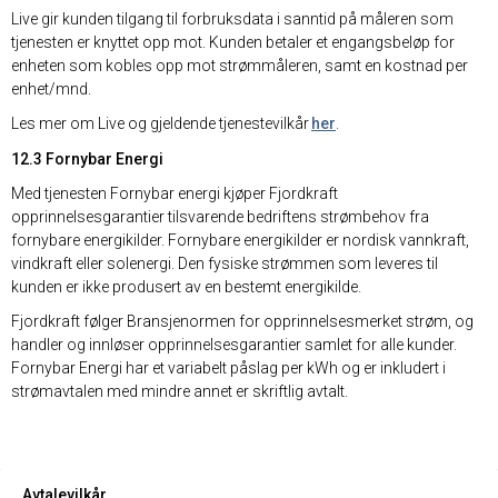
Live gir kunden tilgang til forbruksdata i sanntid på måleren som
tjenesten er knyttet opp mot. Kunden betaler et engangsbeløp for
enheten som kobles opp mot strømmåleren, samt en kostnad per
enhet/mnd.
Les mer om Live og gjeldende tjenestevilkår
her
.
12.3 Fornybar Energi
Med tjenesten Fornybar energi kjøper Fjordkraft
opprinnelsesgarantier tilsvarende bedriftens strømbehov fra
fornybare energikilder. Fornybare energikilder er nordisk vannkraft,
vindkraft eller solenergi. Den fysiske strømmen som leveres til
kunden er ikke produsert av en bestemt energikilde.
Fjordkraft følger Bransjenormen for opprinnelsesmerket strøm, og
handler og innløser opprinnelsesgarantier samlet for alle kunder.
Fornybar Energi har et variabelt påslag per kWh og er inkludert i
strømavtalen med mindre annet er skriftlig avtalt.
Avtalevilkår