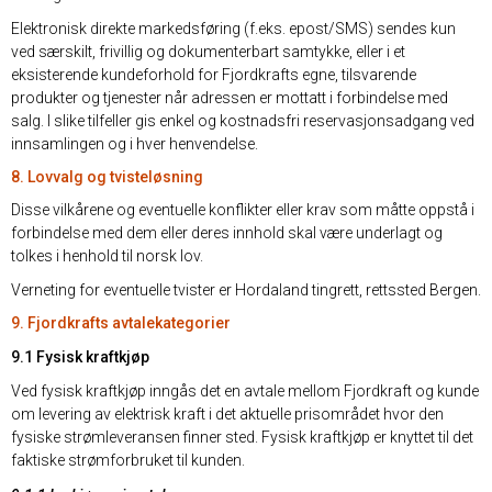
Elektronisk direkte markedsføring (f.eks. epost/SMS) sendes kun
ved særskilt, frivillig og dokumenterbart samtykke, eller i et
eksisterende kundeforhold for Fjordkrafts egne, tilsvarende
produkter og tjenester når adressen er mottatt i forbindelse med
salg. I slike tilfeller gis enkel og kostnadsfri reservasjonsadgang ved
innsamlingen og i hver henvendelse.
8. Lovvalg og tvisteløsning
Disse vilkårene og eventuelle konflikter eller krav som måtte oppstå i
forbindelse med dem eller deres innhold skal være underlagt og
tolkes i henhold til norsk lov.
Verneting for eventuelle tvister er Hordaland tingrett, rettssted Bergen.
9. Fjordkrafts avtalekategorier
9.1 Fysisk kraftkjøp
Ved fysisk kraftkjøp inngås det en avtale mellom Fjordkraft og kunde
om levering av elektrisk kraft i det aktuelle prisområdet hvor den
fysiske strømleveransen finner sted. Fysisk kraftkjøp er knyttet til det
faktiske strømforbruket til kunden.