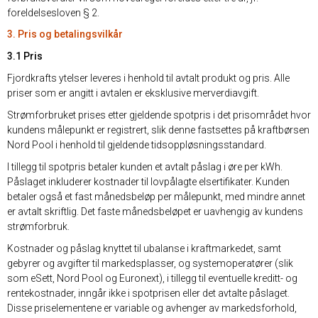
foreldelsesloven § 2.
3. Pris og betalingsvilkår
3.1 Pris
Fjordkrafts ytelser leveres i henhold til avtalt produkt og pris. Alle
priser som er angitt i avtalen er eksklusive merverdiavgift.
Strømforbruket prises etter gjeldende spotpris i det prisområdet hvor
kundens målepunkt er registrert, slik denne fastsettes på kraftbørsen
Nord Pool i henhold til gjeldende tidsoppløsningsstandard.
I tillegg til spotpris betaler kunden et avtalt påslag i øre per kWh.
Påslaget inkluderer kostnader til lovpålagte elsertifikater. Kunden
betaler også et fast månedsbeløp per målepunkt, med mindre annet
er avtalt skriftlig. Det faste månedsbeløpet er uavhengig av kundens
strømforbruk.
Kostnader og påslag knyttet til ubalanse i kraftmarkedet, samt
gebyrer og avgifter til markedsplasser, og systemoperatører (slik
som eSett, Nord Pool og Euronext), i tillegg til eventuelle kreditt- og
rentekostnader, inngår ikke i spotprisen eller det avtalte påslaget.
Disse priselementene er variable og avhenger av markedsforhold,