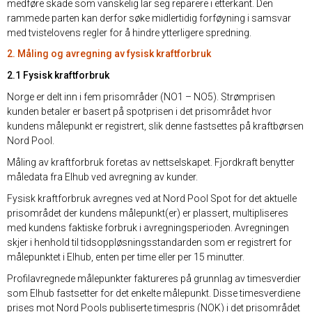
medføre skade som vanskelig lar seg reparere i etterkant. Den
rammede parten kan derfor søke midlertidig forføyning i samsvar
med tvistelovens regler for å hindre ytterligere spredning.
2. Måling og avregning av fysisk kraftforbruk
2.1 Fysisk kraftforbruk
Norge er delt inn i fem prisområder (NO1 – NO5). Strømprisen
kunden betaler er basert på spotprisen i det prisområdet hvor
kundens målepunkt er registrert, slik denne fastsettes på kraftbørsen
Nord Pool.
Måling av kraftforbruk foretas av nettselskapet. Fjordkraft benytter
måledata fra Elhub ved avregning av kunder.
Fysisk kraftforbruk avregnes ved at Nord Pool Spot for det aktuelle
prisområdet der kundens målepunkt(er) er plassert, multipliseres
med kundens faktiske forbruk i avregningsperioden. Avregningen
skjer i henhold til tidsoppløsningsstandarden som er registrert for
målepunktet i Elhub, enten per time eller per 15 minutter.
Profilavregnede målepunkter faktureres på grunnlag av timesverdier
som Elhub fastsetter for det enkelte målepunkt. Disse timesverdiene
prises mot Nord Pools publiserte timespris (NOK) i det prisområdet