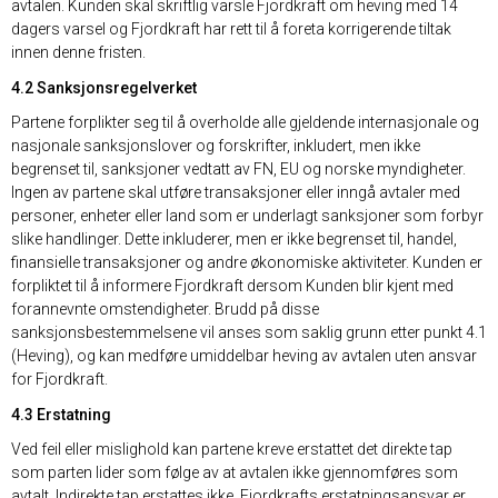
avtalen. Kunden skal skriftlig varsle Fjordkraft om heving med 14
dagers varsel og Fjordkraft har rett til å foreta korrigerende tiltak
innen denne fristen.
4.2 Sanksjonsregelverket
Partene forplikter seg til å overholde alle gjeldende internasjonale og
nasjonale sanksjonslover og forskrifter, inkludert, men ikke
begrenset til, sanksjoner vedtatt av FN, EU og norske myndigheter.
Ingen av partene skal utføre transaksjoner eller inngå avtaler med
personer, enheter eller land som er underlagt sanksjoner som forbyr
slike handlinger. Dette inkluderer, men er ikke begrenset til, handel,
finansielle transaksjoner og andre økonomiske aktiviteter. Kunden er
forpliktet til å informere Fjordkraft dersom Kunden blir kjent med
forannevnte omstendigheter. Brudd på disse
sanksjonsbestemmelsene vil anses som saklig grunn etter punkt 4.1
(Heving), og kan medføre umiddelbar heving av avtalen uten ansvar
for Fjordkraft.
4.3 Erstatning
Ved feil eller mislighold kan partene kreve erstattet det direkte tap
som parten lider som følge av at avtalen ikke gjennomføres som
avtalt. Indirekte tap erstattes ikke. Fjordkrafts erstatningsansvar er