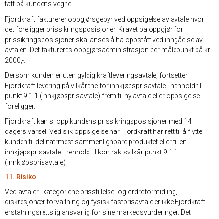
tatt på kundens vegne.
Fjordkraft fakturerer oppgjørsgebyr ved oppsigelse av avtale hvor
det foreligger prissikringsposisjoner. Kravet på oppgjør for
prissikringsposisjoner skal anses å ha oppstått ved inngåelse av
avtalen. Det faktureres oppgjørsadministrasjon per målepunkt på kr
2000,-.
Dersom kunden er uten gyldig kraftleveringsavtale, fortsetter
Fjordkraft levering på vilkårene for innkjøpsprisavtale i henhold til
punkt 9.1.1 (Innkjøpsprisavtale) frem til ny avtale eller oppsigelse
foreligger.
Fjordkraft kan si opp kundens prissikringsposisjoner med 14
dagers varsel. Ved slik oppsigelse har Fjordkraft har rett til å flytte
kunden til det nærmest sammenlignbare produktet eller til en
innkjøpsprisavtale i henhold til kontraktsvilkår punkt 9.1.1
(Innkjøpsprisavtale).
11. Risiko
Ved avtaler i kategoriene prisstillelse- og ordreformidling,
diskresjonær forvaltning og fysisk fastprisavtale er ikke Fjordkraft
erstatningsrettslig ansvarlig for sine markedsvurderinger. Det