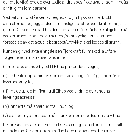
generelle vilkårene og eventuelle andre spesifikke avtaler som inngås
skriftlig mellom partene.
Ved tvil om forståelsen av begreper og uttrykk som er brukt i
avtaleforholdet, legges den alminnelige forståelsen i kraftbransjen til
grunn. Dersom en part hevder at en annen forståelse skal gjelde, må
vedkommende part dokumentere/sannsynliggjøre at annen
forståelse av det aktuelle begrepet/uttrykket skal legges til grunn.
Kunden gir ved avtaleinngåelsen Fjordkraft fullmakt til å utføre
følgende administrative handlinger:
(i) melde leverandørbyttet til Elhub på kundens vegne;
(ii) innhente opplysninger som er nødvendige for å gjennomføre
leverandørbyttet;
(iii) melde ut- og innflytting til Elhub ved endring av kundens
leveringsadresse;
(iv) innhente målerverdier fra Elhub; og
(v) etablere nyopprettede målepunkter som meldes inn via Elhub.
Det presiseres at kunden har et selvstendig avtaleforhold med sitt
nettselskap. Selv om Fjordkraft initierer prosessene beskrevet