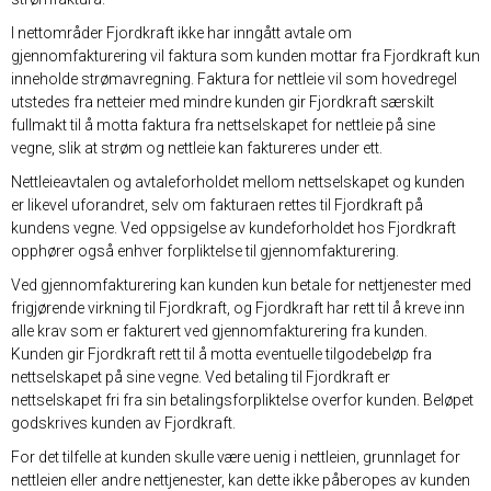
I nettområder Fjordkraft ikke har inngått avtale om
gjennomfakturering vil faktura som kunden mottar fra Fjordkraft kun
inneholde strømavregning. Faktura for nettleie vil som hovedregel
utstedes fra netteier med mindre kunden gir Fjordkraft særskilt
fullmakt til å motta faktura fra nettselskapet for nettleie på sine
vegne, slik at strøm og nettleie kan faktureres under ett.
Nettleieavtalen og avtaleforholdet mellom nettselskapet og kunden
er likevel uforandret, selv om fakturaen rettes til Fjordkraft på
kundens vegne. Ved oppsigelse av kundeforholdet hos Fjordkraft
opphører også enhver forpliktelse til gjennomfakturering.
Ved gjennomfakturering kan kunden kun betale for nettjenester med
frigjørende virkning til Fjordkraft, og Fjordkraft har rett til å kreve inn
alle krav som er fakturert ved gjennomfakturering fra kunden.
Kunden gir Fjordkraft rett til å motta eventuelle tilgodebeløp fra
nettselskapet på sine vegne. Ved betaling til Fjordkraft er
nettselskapet fri fra sin betalingsforpliktelse overfor kunden. Beløpet
godskrives kunden av Fjordkraft.
For det tilfelle at kunden skulle være uenig i nettleien, grunnlaget for
nettleien eller andre nettjenester, kan dette ikke påberopes av kunden