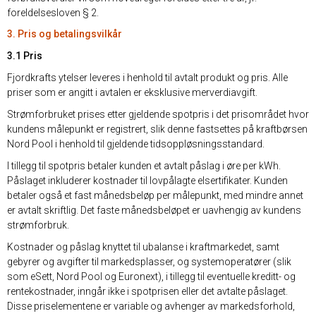
foreldelsesloven § 2.
3. Pris og betalingsvilkår
3.1 Pris
Fjordkrafts ytelser leveres i henhold til avtalt produkt og pris. Alle
priser som er angitt i avtalen er eksklusive merverdiavgift.
Strømforbruket prises etter gjeldende spotpris i det prisområdet hvor
kundens målepunkt er registrert, slik denne fastsettes på kraftbørsen
Nord Pool i henhold til gjeldende tidsoppløsningsstandard.
I tillegg til spotpris betaler kunden et avtalt påslag i øre per kWh.
Påslaget inkluderer kostnader til lovpålagte elsertifikater. Kunden
betaler også et fast månedsbeløp per målepunkt, med mindre annet
er avtalt skriftlig. Det faste månedsbeløpet er uavhengig av kundens
strømforbruk.
Kostnader og påslag knyttet til ubalanse i kraftmarkedet, samt
gebyrer og avgifter til markedsplasser, og systemoperatører (slik
som eSett, Nord Pool og Euronext), i tillegg til eventuelle kreditt- og
rentekostnader, inngår ikke i spotprisen eller det avtalte påslaget.
Disse priselementene er variable og avhenger av markedsforhold,