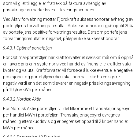
som vil gi et tillegg eller fratrekk på faktura avhengig av
prissikringens markedsverdi i leveringsperioden.
Ved Aktiv forvaltning mottar Fjordkraft suksesshonorar avhengig av
porteføljens forvaltnings-resultat. Suksesshonorar utgjør opptil 20%
av porteføljens positive forvaltningsresultat. Dersom porteføljens
forvaltningsresultat er negativt, påløper ikke suksesshonorar.
9.4.3.1 Optimal-porteføljen
For Optimal-porteføljen har kraftforvalter et særskilt mål om å oppnå
en lavere pris enn systempris ved handel av finansielle kraftderivater,
kvoter og valuta. Kraftforvalter vil forsøke å lukke eventuelle negative
posisjoner og porteføljeverdien skal normalt ikke ha en større
negativ verdi enn det som tilsvarer en negativ prissikringsavregning
på 10 øre/kWh per måned.
9.4.3.2 Nordisk Aktiv
For Nordisk Aktiv porteføljen vil det tilkomme et transaksjonsgebyr
per handlet MWh i porteføljen. Transaksjonsgebyret avregnes
månedlig etterskuddsvis og er begrenset oppad til 2 kr per handlet
MWh per måned.