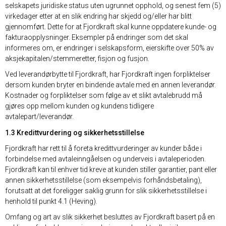
selskapets juridiske status uten ugrunnet opphold, og senest fem (5)
virkedager etter at en slik endring har skjedd og/eller har blitt
gjennomført. Dette for at Fjordkraft skal kunne oppdatere kunde- og
fakturaopplysninger. Eksempler på endringer som det skal
informeres om, er endringer i selskapsform, eierskifte over 50% av
aksjekapitalen/stemmeretter, fisjon og fusjon.
Ved leverandørbytte til Fjordkraft, har Fjordkraft ingen forpliktelser
dersom kunden bryter en bindende avtale med en annen leverandør.
Kostnader og forpliktelser som følge av et slikt avtalebrudd må
gjøres opp mellom kunden og kundens tidligere
avtalepart/leverandør.
1.3 Kredittvurdering og sikkerhetsstillelse
Fjordkraft har rett til å foreta kredittvurderinger av kunder både i
forbindelse med avtaleinngåelsen og underveis i avtaleperioden.
Fjordkraft kan til enhver tid kreve at kunden stiller garantier, pant eller
annen sikkerhetsstillelse (som eksempelvis forhåndsbetaling),
forutsatt at det foreligger saklig grunn for slik sikkerhetsstillelse i
henhold til punkt 4.1 (Heving).
Omfang og art av slik sikkerhet besluttes av Fjordkraft basert på en