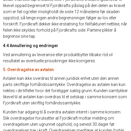
likevel oppad begrenset til Fjordkrafts påslag på den delen av kravet
som er feil og/eller misligholdt de siste 12 månedene før skaden
oppstod, så lenge ingen andre begrensninger følger av lov eller
forskrift. Fjordkraft dekker ikke erstatning for feilfakturert nettleie, når
feilen ikke skyldes forhold på Fjordkrafts side. Partene plikter å
begrense sine tap.
4.4 Annullering og endringer
Ved annullering av leveranse eller produktbytter tilbake i tid vil
resultatet av eventuelle prissikringer ikke korrigeres.
5. Overdragelse av avtalen
Avtalen kan ikke overdras til annen juridisk enhet uten den annen
parts skriftlige forhåndssamtykke. Overdragelse av avtalen kan kun
nektes i de tilfeller hvor det foreligger saklig grunn. Kunden samtykker
likevel til at avtalen kan overdras til et selskap i samme konsern som
Fjordkraft uten skriftlig forhåndssamtykke.
Kunden har adgang til å overdra avtalen internt i samme konsern.
Slik overdragelse forutsetter at Fjordkraft mottar melding om
overdragelsen uten ugrunnet opphold, og senest 30 dager før
overdragelsen trer i kraft. Overdragelsen medfører at kunden forblir