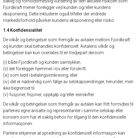
saklig og forholdsmessig vurdering av den aktuelle risikoen som
Fjordkraft mener foreligger ved kunden og/eller kundens
eksponering. Dette inkluderer også tilfeller der endrede
markedsforhold påvirker kundens eksponering eller risiko.
1.4 Konfidensialitet
De vilkår og betingelser som fremgår av avtalen mellom Fjordkraft
og kunden skal behandles konfidensielt. Avtalens vilkår og
betingelser kan kun overlates til en tredjepart dersom:
(i) både Fjordkraft og kunden samtykker;
(ii) det foreligger hjemmel i lov eller forskrift;
(iii) som ledd i betalingsinnkreving; eller
(iv) det er nødvendig som følge av selskapsendringer, herunder, men
ikke begrenset til
(v) fusjoner, fisjoner, oppkjøp og/eller eierskifter.
De vilkår og betingelser som fremgår av avtalen kan fritt formidles til
partenes egne ansatte og representanter i samme selskap eller
konsern som har et saklig behov for tilgang til den konfidensielle
informasjonen.
Partene erkjenner at spredning av konfidensiell informasjon kan