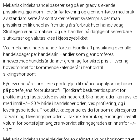
Mekanisk indekshandel baserer seg på en gradvis økende
prissikring, gjennom flere år før levering og gjennomføres med bruk
av standardiserte årskontrakter referert systempris der man
prissikrer en lik andel av fremtidig årsforbruk hver handelsdag.
Strategien er automatisert og det handles på daglige observerbare
sluttkurser og valutasikres i kjøpsøyeblikket.
Ved mekanisk indekshandel foretar Fjordkraft prissikring over alle
handelsdager per handelsår. Handler som gjennomføres i
inneværende handelsår danner grunnlag for sikret pris til levering i
hovedfondet for kommende kalenderår i henhold til
sikringshorisont.
Før leveringsåret profileres porteføljen til månedsoppløsning basert
på porteføljens forbruksprofil. Fjordkraft beslutter tidspunkt for
profilering og fastsettelse av sikringsgrad. Sikringsgraden kan avvike
med inntil +/– 20 % både i handelsperioden, ved profilering, og i
leveringsperioden. Produktet kategoriseres derfor som diskresjonær
forvaltning. I leveringsperioden vil faktisk forbruk og endringer i avtalt
volum for porteføljen avgjøre hvorvidt sikringsgraden er innenfor +/-
20 %.
Mekanisk indekshandel gjelder for en definert sikringshorisont og et