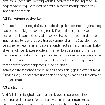
avtalen. Kunden skal skriftlig varsle Fjordkraft om heving med 14
dagers varsel og Fjordkraft har rett til å foreta korrigerende tiltak
innen denne fristen.
4.2 Sanksjonsregelverket
Partene forplikter seg til å overholde alle gjeldende internasjonale og
nasjonale sanksjonslover og forskrifter, inkludert, men ikke
begrenset til, sanksjoner vedtatt av FN, EU og norske myndigheter.
Ingen av partene skal utføre transaksjoner eller inngå avtaler med
personer, enheter eller land som er underlagt sanksjoner som forbyr
slike handlinger. Dette inkluderer, men er ikke begrenset til, handel,
finansielle transaksjoner og andre økonomiske aktiviteter. Kunden er
forpliktet til å informere Fjordkraft dersom Kunden blir kjent med
forannevnte omstendigheter. Brudd på disse
sanksjonsbestemmelsene vil anses som saklig grunn etter punkt 4.1
(Heving), og kan medføre umiddelbar heving av avtalen uten ansvar
for Fjordkraft.
4.3 Erstatning
Ved feil eller mislighold kan partene kreve erstattet det direkte tap
som parten lider som følge av at avtalen ikke gjennomføres som
avtalt. Indirekte tap erstattes ikke. Fjordkrafts erstatningsansvar er