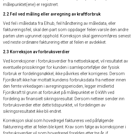
målepunktet(ene) er registrert.
2.2 Feil ved måling eller avregning av kraftforbruk
Ved feil i måledata fra Elhub, feil håndtering av måledata, eller
faktureringsfeil, skal den part som oppdager feilen varsle den andre
parten uten ugrunnet opphold. Korreksjon skal gjennomføres senest
ved neste ordinære fakturering etter at feilen er avdekket.
2.3 Korreksjon av forbruksverdier
Ved korreksjoner i forbruksverdier fra nettselskapet, vil resultatet av
eventuelle prissikringer for kunden i samleporteføljer der fysisk
forbruk er fordelingsnøkkel, ikke påvirkes eller korrigeres. Dersom
Fjordkraft ikke har mottatt kundens forbruksdata fra netteier innen
den femte virkedagen i avregningsperioden, legger imidlertid
Fjordkraft til grunn at forbruket på målepunktet er 0 kWh ved
fordeling av finansielt sikringsresultat. Dersom netteier sender inn
forbruksverdier etter dette tidspunktet, vil fordelingen av
sikringsresultatet ikke bli endret.
Korreksjon skal som hovedregel faktureres ved påfølgende
fakturering etter at feilen ble kjent. Krav som følge av korreksjoner i
forbruksverdier vil som hovedregel foreldes etter tre år, jf.