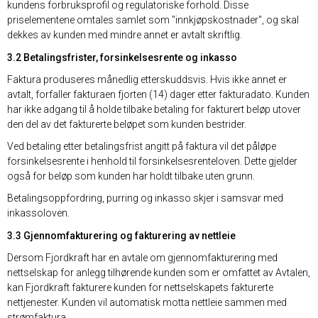
kundens forbruksprofil og regulatoriske forhold. Disse
priselementene omtales samlet som "innkjøpskostnader", og skal
dekkes av kunden med mindre annet er avtalt skriftlig.
3.2 Betalingsfrister, forsinkelsesrente og inkasso
Faktura produseres månedlig etterskuddsvis. Hvis ikke annet er
avtalt, forfaller fakturaen fjorten (14) dager etter fakturadato. Kunden
har ikke adgang til å holde tilbake betaling for fakturert beløp utover
den del av det fakturerte beløpet som kunden bestrider.
Ved betaling etter betalingsfrist angitt på faktura vil det påløpe
forsinkelsesrente i henhold til forsinkelsesrenteloven. Dette gjelder
også for beløp som kunden har holdt tilbake uten grunn.
Betalingsoppfordring, purring og inkasso skjer i samsvar med
inkassoloven.
3.3 Gjennomfakturering og fakturering av nettleie
Dersom Fjordkraft har en avtale om gjennomfakturering med
nettselskap for anlegg tilhørende kunden som er omfattet av Avtalen,
kan Fjordkraft fakturere kunden for nettselskapets fakturerte
nettjenester. Kunden vil automatisk motta nettleie sammen med
strømfaktura.