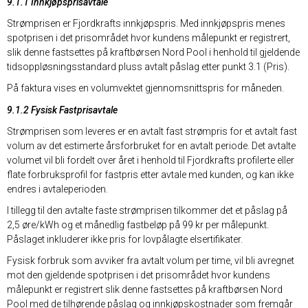
9.1.1 Innkjøpsprisavtale
Strømprisen er Fjordkrafts innkjøpspris. Med innkjøpspris menes
spotprisen i det prisområdet hvor kundens målepunkt er registrert,
slik denne fastsettes på kraftbørsen Nord Pool i henhold til gjeldende
tidsoppløsningsstandard pluss avtalt påslag etter punkt 3.1 (Pris).
På faktura vises en volumvektet gjennomsnittspris for måneden.
9.1.2 Fysisk Fastprisavtale
Strømprisen som leveres er en avtalt fast strømpris for et avtalt fast
volum av det estimerte årsforbruket for en avtalt periode. Det avtalte
volumet vil bli fordelt over året i henhold til Fjordkrafts profilerte eller
flate forbruksprofil for fastpris etter avtale med kunden, og kan ikke
endres i avtaleperioden.
I tillegg til den avtalte faste strømprisen tilkommer det et påslag på
2,5 øre/kWh og et månedlig fastbeløp på 99 kr per målepunkt.
Påslaget inkluderer ikke pris for lovpålagte elsertifikater.
Fysisk forbruk som avviker fra avtalt volum per time, vil bli avregnet
mot den gjeldende spotprisen i det prisområdet hvor kundens
målepunkt er registrert slik denne fastsettes på kraftbørsen Nord
Pool med de tilhørende påslag og innkjøpskostnader som fremgår