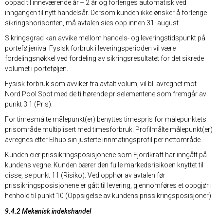
oppad til inneværende år + 2 år og forlenges automatisk ved
inngangen til nytt handelsår. Dersom kunden ikke ønsker å forlenge
sikringshorisonten, må avtalen sies opp innen 31. august.
Sikringsgrad kan avvike mellom handels- og leveringstidspunkt på
porteføljenivå. Fysisk forbruk i leveringsperioden vil være
fordelingsnøkkel ved fordeling av sikringsresultatet for det sikrede
volumet i porteføljen.
Fysisk forbruk som avviker fra avtalt volum, vil bli avregnet mot
Nord Pool Spot med de tilhørende priselementene som fremgår av
punkt 3.1 (Pris).
For timesmålte målepunkt(er) benyttes timespris for målepunktets
prisområde multiplisert med timesforbruk. Profilmålte målepunkt(er)
avregnes etter Elhub sin justerte innmatingsprofil per nettområde.
Kunden eier prissikringsposisjonene som Fjordkraft har inngått på
kundens vegne. Kunden bærer den fulle markedsrisikoen knyttet til
disse, se punkt 11 (Risiko). Ved opphør av avtalen før
prissikringsposisjonene er gått til levering, gjennomføres et oppgjør i
henhold til punkt 10 (Oppsigelse av kundens prissikringsposisjoner)
9.4.2 Mekanisk indekshandel