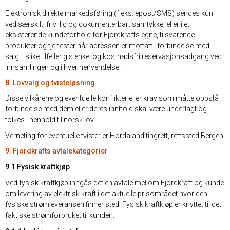
Elektronisk direkte markedsføring (f.eks. epost/SMS) sendes kun
ved særskilt, frivillig og dokumenterbart samtykke, eller i et
eksisterende kundeforhold for Fjordkrafts egne, tilsvarende
produkter og tjenester når adressen er mottatt i forbindelse med
salg. I slike tilfeller gis enkel og kostnadsfri reservasjonsadgang ved
innsamlingen og i hver henvendelse.
8. Lovvalg og tvisteløsning
Disse vilkårene og eventuelle konflikter eller krav som måtte oppstå i
forbindelse med dem eller deres innhold skal være underlagt og
tolkes i henhold til norsk lov.
Verneting for eventuelle tvister er Hordaland tingrett, rettssted Bergen.
9. Fjordkrafts avtalekategorier
9.1 Fysisk kraftkjøp
Ved fysisk kraftkjøp inngås det en avtale mellom Fjordkraft og kunde
om levering av elektrisk kraft i det aktuelle prisområdet hvor den
fysiske strømleveransen finner sted. Fysisk kraftkjøp er knyttet til det
faktiske strømforbruket til kunden.