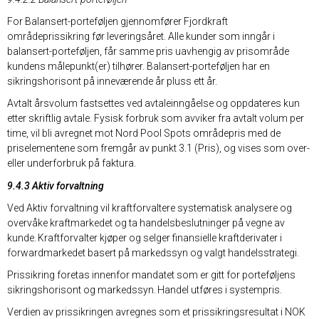
For Balansert-porteføljen gjennomfører Fjordkraft
områdeprissikring før leveringsåret. Alle kunder som inngår i
balansert-porteføljen, får samme pris uavhengig av prisområde
kundens målepunkt(er) tilhører. Balansert-porteføljen har en
sikringshorisont på inneværende år pluss ett år.
Avtalt årsvolum fastsettes ved avtaleinngåelse og oppdateres kun
etter skriftlig avtale. Fysisk forbruk som avviker fra avtalt volum per
time, vil bli avregnet mot Nord Pool Spots områdepris med de
priselementene som fremgår av punkt 3.1 (Pris), og vises som over-
eller underforbruk på faktura.
9.4.3 Aktiv forvaltning
Ved Aktiv forvaltning vil kraftforvaltere systematisk analysere og
overvåke kraftmarkedet og ta handelsbeslutninger på vegne av
kunde. Kraftforvalter kjøper og selger finansielle kraftderivater i
forwardmarkedet basert på markedssyn og valgt handelsstrategi.
Prissikring foretas innenfor mandatet som er gitt for porteføljens
sikringshorisont og markedssyn. Handel utføres i systempris.
Verdien av prissikringen avregnes som et prissikringsresultat i NOK