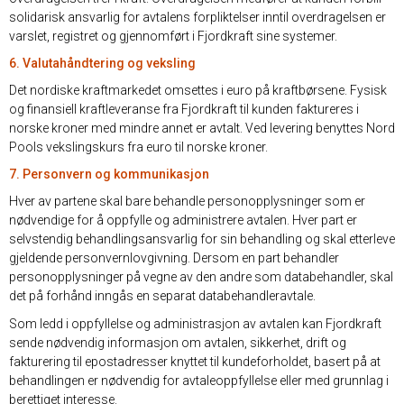
solidarisk ansvarlig for avtalens forpliktelser inntil overdragelsen er
varslet, registret og gjennomført i Fjordkraft sine systemer.
6. Valutahåndtering og veksling
Det nordiske kraftmarkedet omsettes i euro på kraftbørsene. Fysisk
og finansiell kraftleveranse fra Fjordkraft til kunden faktureres i
norske kroner med mindre annet er avtalt. Ved levering benyttes Nord
Pools vekslingskurs fra euro til norske kroner.
7. Personvern og kommunikasjon
Hver av partene skal bare behandle personopplysninger som er
nødvendige for å oppfylle og administrere avtalen. Hver part er
selvstendig behandlingsansvarlig for sin behandling og skal etterleve
gjeldende personvernlovgivning. Dersom en part behandler
personopplysninger på vegne av den andre som databehandler, skal
det på forhånd inngås en separat databehandleravtale.
Som ledd i oppfyllelse og administrasjon av avtalen kan Fjordkraft
sende nødvendig informasjon om avtalen, sikkerhet, drift og
fakturering til epostadresser knyttet til kundeforholdet, basert på at
behandlingen er nødvendig for avtaleoppfyllelse eller med grunnlag i
berettiget interesse.