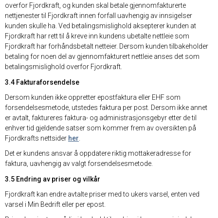
overfor Fjordkraft, og kunden skal betale gjennomfakturerte
nettjenester til Fjordkraft innen forfall uavhengig av innsigelser
kunden skulle ha. Ved betalingsmislighold aksepterer kunden at
Fjordkraft har rett til å kreve inn kundens ubetalte nettleie som
Fjordkraft har forhåndsbetalt netteier. Dersom kunden tilbakeholder
betaling for noen del av gjennomfakturert nettleie anses det som
betalingsmislighold overfor Fjordkraft.
3.4 Fakturaforsendelse
Dersom kunden ikke oppretter epostfaktura eller EHF som
forsendelsesmetode, utstedes faktura per post. Dersom ikke annet
er avtalt, faktureres faktura- og administrasjonsgebyr etter de til
enhver tid gjeldende satser som kommer frem av oversikten på
Fjordkrafts nettsider
her
.
Det er kundens ansvar å oppdatere riktig mottakeradresse for
faktura, uavhengig av valgt forsendelsesmetode.
3.5 Endring av priser og vilkår
Fjordkraft kan endre avtalte priser med to ukers varsel, enten ved
varsel i Min Bedrift eller per epost.