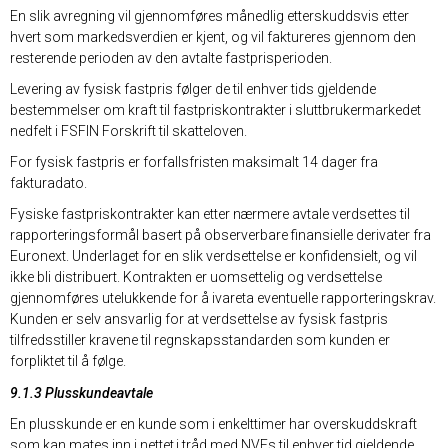
En slik avregning vil gjennomføres månedlig etterskuddsvis etter
hvert som markedsverdien er kjent, og vil faktureres gjennom den
resterende perioden av den avtalte fastprisperioden.
Levering av fysisk fastpris følger de til enhver tids gjeldende
bestemmelser om kraft til fastpriskontrakter i sluttbrukermarkedet
nedfelt i FSFIN Forskrift til skatteloven.
For fysisk fastpris er forfallsfristen maksimalt 14 dager fra
fakturadato.
Fysiske fastpriskontrakter kan etter nærmere avtale verdsettes til
rapporteringsformål basert på observerbare finansielle derivater fra
Euronext. Underlaget for en slik verdsettelse er konfidensielt, og vil
ikke bli distribuert. Kontrakten er uomsettelig og verdsettelse
gjennomføres utelukkende for å ivareta eventuelle rapporteringskrav.
Kunden er selv ansvarlig for at verdsettelse av fysisk fastpris
tilfredsstiller kravene til regnskapsstandarden som kunden er
forpliktet til å følge.
9.1.3 Plusskundeavtale
En plusskunde er en kunde som i enkelttimer har overskuddskraft
som kan mates inn i nettet i tråd med NVEs til enhver tid gjeldende