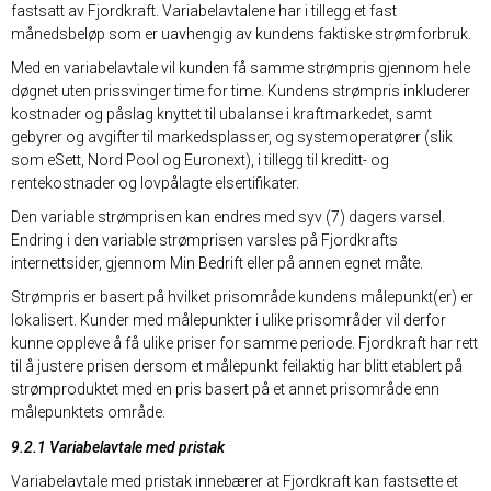
fastsatt av Fjordkraft. Variabelavtalene har i tillegg et fast
månedsbeløp som er uavhengig av kundens faktiske strømforbruk.
Med en variabelavtale vil kunden få samme strømpris gjennom hele
døgnet uten prissvinger time for time. Kundens strømpris inkluderer
kostnader og påslag knyttet til ubalanse i kraftmarkedet, samt
gebyrer og avgifter til markedsplasser, og systemoperatører (slik
som eSett, Nord Pool og Euronext), i tillegg til kreditt- og
rentekostnader og lovpålagte elsertifikater.
Den variable strømprisen kan endres med syv (7) dagers varsel.
Endring i den variable strømprisen varsles på Fjordkrafts
internettsider, gjennom Min Bedrift eller på annen egnet måte.
Strømpris er basert på hvilket prisområde kundens målepunkt(er) er
lokalisert. Kunder med målepunkter i ulike prisområder vil derfor
kunne oppleve å få ulike priser for samme periode. Fjordkraft har rett
til å justere prisen dersom et målepunkt feilaktig har blitt etablert på
strømproduktet med en pris basert på et annet prisområde enn
målepunktets område.
9.2.1 Variabelavtale med pristak
Variabelavtale med pristak innebærer at Fjordkraft kan fastsette et