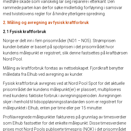
medføre skade som vanskelig lar seg reparere i etterkant. Den
rammede parten kan derfor søke midlertidig forføyning i samsvar
med tvistelovens regler for å hindre ytterligere spredning.
2. Måling og avregning av fysisk kraftforbruk
2.1 Fysisk kraftforbruk
Norge er delt inn i fem prisområder (NO1 – NO5). Strømprisen
kunden betaler er basert på spotprisen i det prisområdet hvor
kundens målepunkt er registrert, slik denne fastsettes på kraftbørsen
Nord Pool.
Måling av kraftforbruk foretas av nettselskapet. Fjordkraft benytter
måledata fra Elhub ved avregning av kunder.
Fysisk kraftforbruk avregnes ved at Nord Pool Spot for det aktuelle
prisområdet der kundens målepunkt(er) er plassert, multipliseres
med kundens faktiske forbruk i avregningsperioden. Avregningen
skjer i henhold til tidsoppløsningsstandarden som er registrert for
målepunktet i Elhub, enten per time eller per 15 minutter.
Profilavregnede målepunkter faktureres på grunnlag av timesverdier
som Elhub fastsetter for det enkelte målepunkt. Disse timesverdiene
prises mot Nord Pools publiserte timespris (NOK) i det prisområdet