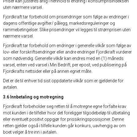
Priser kan justeres årlig i henhold til endring i konsumprisindeksen
uten nærmere varsel.
Fjordkraft tar forbehold om prisendringer som følge av endringer i
dagens offentlige avgifter/ pålegg, markedsreguleringer og
rammebetingelser. Slike prisendringer vil legges til strømprisen uten
nærmere varsel.
Fjordkraft tar forbehold om endringer i generelle vilkår som følge av
lov- eller forskriftsendringer eller andre endringer Fjordkraft vurderer
som nødvendig. Generelle vilkår kan endres med en (1) måneds
varsel, enten ved varsel i Min Bedrift, per epost, ved publisering på
Fjordkrafts nettsider eller på annen egnet måte.
Det er de til enhver tid sist oppdaterte vilkår som er gjeldende for
avtalen.
3.6 Innbetaling og motregning
Fjordkraft forbeholder seg retten til å motregne egne forfalte krav
mot kunden i de tilfeller hvor det foreligger tilgodebeløp til utbetaling
eller eventuelt positivt oppgjør for prissikringsposisjoner. Denne
retten gjelder også i tilfelle kunden går konkurs, uavhengig av om
boet velger å tre inn i avtalen.