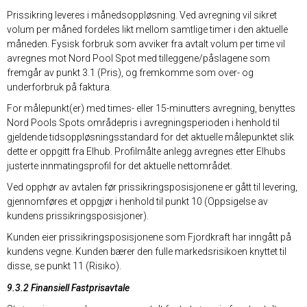
Prissikring leveres i månedsoppløsning. Ved avregning vil sikret
volum per måned fordeles likt mellom samtlige timer i den aktuelle
måneden. Fysisk forbruk som avviker fra avtalt volum per time vil
avregnes mot Nord Pool Spot med tilleggene/påslagene som
fremgår av punkt 3.1 (Pris), og fremkomme som over- og
underforbruk på faktura.
For målepunkt(er) med times- eller 15-minutters avregning, benyttes
Nord Pools Spots områdepris i avregningsperioden i henhold til
gjeldende tidsoppløsningsstandard for det aktuelle målepunktet slik
dette er oppgitt fra Elhub. Profilmålte anlegg avregnes etter Elhubs
justerte innmatingsprofil for det aktuelle nettområdet.
Ved opphør av avtalen før prissikringsposisjonene er gått til levering,
gjennomføres et oppgjør i henhold til punkt 10 (Oppsigelse av
kundens prissikringsposisjoner).
Kunden eier prissikringsposisjonene som Fjordkraft har inngått på
kundens vegne. Kunden bærer den fulle markedsrisikoen knyttet til
disse, se punkt 11 (Risiko).
9.3.2 Finansiell Fastprisavtale