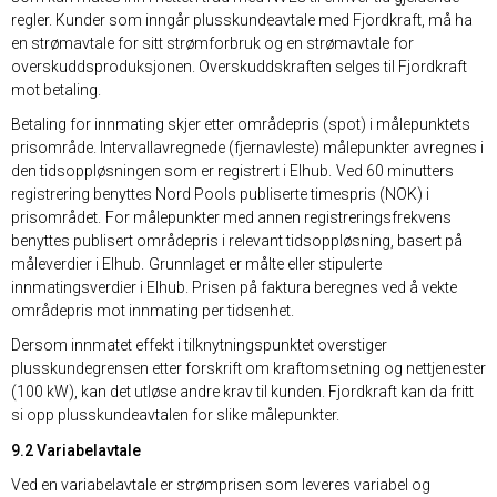
regler. Kunder som inngår plusskundeavtale med Fjordkraft, må ha
en strømavtale for sitt strømforbruk og en strømavtale for
overskuddsproduksjonen. Overskuddskraften selges til Fjordkraft
mot betaling.
Betaling for innmating skjer etter områdepris (spot) i målepunktets
prisområde. Intervallavregnede (fjernavleste) målepunkter avregnes i
den tidsoppløsningen som er registrert i Elhub. Ved 60 minutters
registrering benyttes Nord Pools publiserte timespris (NOK) i
prisområdet. For målepunkter med annen registreringsfrekvens
benyttes publisert områdepris i relevant tidsoppløsning, basert på
måleverdier i Elhub. Grunnlaget er målte eller stipulerte
innmatingsverdier i Elhub. Prisen på faktura beregnes ved å vekte
områdepris mot innmating per tidsenhet.
Dersom innmatet effekt i tilknytningspunktet overstiger
plusskundegrensen etter forskrift om kraftomsetning og nettjenester
(100 kW), kan det utløse andre krav til kunden. Fjordkraft kan da fritt
si opp plusskundeavtalen for slike målepunkter.
9.2 Variabelavtale
Ved en variabelavtale er strømprisen som leveres variabel og