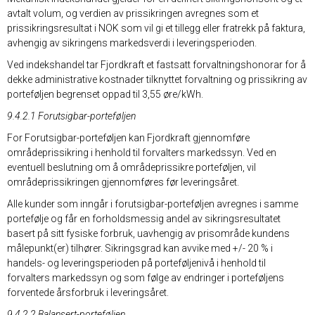
avtalt volum, og verdien av prissikringen avregnes som et
prissikringsresultat i NOK som vil gi et tillegg eller fratrekk på faktura,
avhengig av sikringens markedsverdi i leveringsperioden.
Ved indekshandel tar Fjordkraft et fastsatt forvaltningshonorar for å
dekke administrative kostnader tilknyttet forvaltning og prissikring av
porteføljen begrenset oppad til 3,55 øre/kWh.
9.4.2.1 Forutsigbar-porteføljen
For Forutsigbar-porteføljen kan Fjordkraft gjennomføre
områdeprissikring i henhold til forvalters markedssyn. Ved en
eventuell beslutning om å områdeprissikre porteføljen, vil
områdeprissikringen gjennomføres før leveringsåret.
Alle kunder som inngår i forutsigbar-porteføljen avregnes i samme
portefølje og får en forholdsmessig andel av sikringsresultatet
basert på sitt fysiske forbruk, uavhengig av prisområde kundens
målepunkt(er) tilhører. Sikringsgrad kan avvike med +/- 20 % i
handels- og leveringsperioden på porteføljenivå i henhold til
forvalters markedssyn og som følge av endringer i porteføljens
forventede årsforbruk i leveringsåret.
9.4.2.2 Balansert-porteføljen