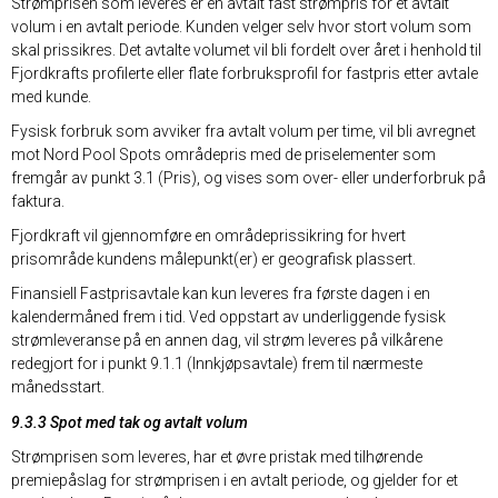
Strømprisen som leveres er en avtalt fast strømpris for et avtalt
volum i en avtalt periode. Kunden velger selv hvor stort volum som
skal prissikres. Det avtalte volumet vil bli fordelt over året i henhold til
Fjordkrafts profilerte eller flate forbruksprofil for fastpris etter avtale
med kunde.
Fysisk forbruk som avviker fra avtalt volum per time, vil bli avregnet
mot Nord Pool Spots områdepris med de priselementer som
fremgår av punkt 3.1 (Pris), og vises som over- eller underforbruk på
faktura.
Fjordkraft vil gjennomføre en områdeprissikring for hvert
prisområde kundens målepunkt(er) er geografisk plassert.
Finansiell Fastprisavtale kan kun leveres fra første dagen i en
kalendermåned frem i tid. Ved oppstart av underliggende fysisk
strømleveranse på en annen dag, vil strøm leveres på vilkårene
redegjort for i punkt 9.1.1 (Innkjøpsavtale) frem til nærmeste
månedsstart.
9.3.3 Spot med tak og avtalt volum
Strømprisen som leveres, har et øvre pristak med tilhørende
premiepåslag for strømprisen i en avtalt periode, og gjelder for et