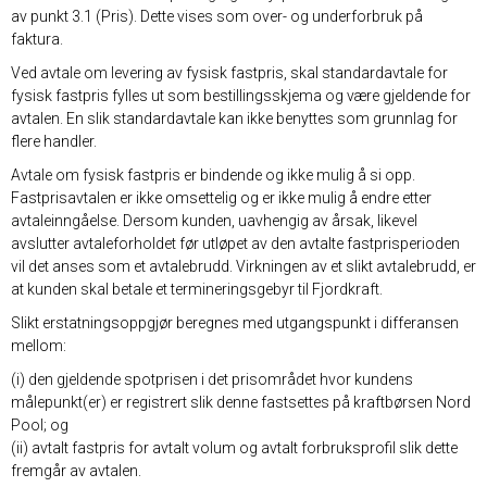
av punkt 3.1 (Pris). Dette vises som over- og underforbruk på
faktura.
Ved avtale om levering av fysisk fastpris, skal standardavtale for
fysisk fastpris fylles ut som bestillingsskjema og være gjeldende for
avtalen. En slik standardavtale kan ikke benyttes som grunnlag for
flere handler.
Avtale om fysisk fastpris er bindende og ikke mulig å si opp.
Fastprisavtalen er ikke omsettelig og er ikke mulig å endre etter
avtaleinngåelse. Dersom kunden, uavhengig av årsak, likevel
avslutter avtaleforholdet før utløpet av den avtalte fastprisperioden
vil det anses som et avtalebrudd. Virkningen av et slikt avtalebrudd, er
at kunden skal betale et termineringsgebyr til Fjordkraft.
Slikt erstatningsoppgjør beregnes med utgangspunkt i differansen
mellom:
(i) den gjeldende spotprisen i det prisområdet hvor kundens
målepunkt(er) er registrert slik denne fastsettes på kraftbørsen Nord
Pool; og
(ii) avtalt fastpris for avtalt volum og avtalt forbruksprofil slik dette
fremgår av avtalen.