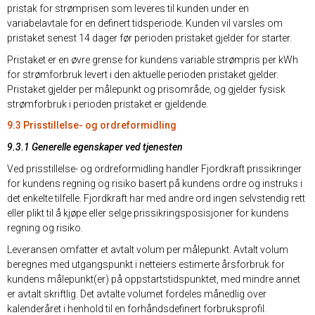
pristak for strømprisen som leveres til kunden under en
variabelavtale for en definert tidsperiode. Kunden vil varsles om
pristaket senest 14 dager før perioden pristaket gjelder for starter.
Pristaket er en øvre grense for kundens variable strømpris per kWh
for strømforbruk levert i den aktuelle perioden pristaket gjelder.
Pristaket gjelder per målepunkt og prisområde, og gjelder fysisk
strømforbruk i perioden pristaket er gjeldende.
9.3 Prisstillelse- og ordreformidling
9.3.1 Generelle egenskaper ved tjenesten
Ved prisstillelse- og ordreformidling handler Fjordkraft prissikringer
for kundens regning og risiko basert på kundens ordre og instruks i
det enkelte tilfelle. Fjordkraft har med andre ord ingen selvstendig rett
eller plikt til å kjøpe eller selge prissikringsposisjoner for kundens
regning og risiko.
Leveransen omfatter et avtalt volum per målepunkt. Avtalt volum
beregnes med utgangspunkt i netteiers estimerte årsforbruk for
kundens målepunkt(er) på oppstartstidspunktet, med mindre annet
er avtalt skriftlig. Det avtalte volumet fordeles månedlig over
kalenderåret i henhold til en forhåndsdefinert forbruksprofil.