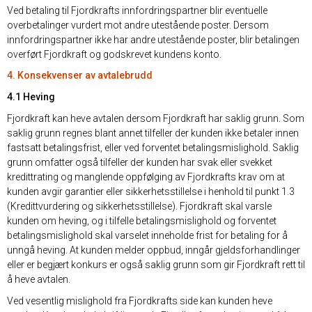
Ved betaling til Fjordkrafts innfordringspartner blir eventuelle
overbetalinger vurdert mot andre utestående poster. Dersom
innfordringspartner ikke har andre utestående poster, blir betalingen
overført Fjordkraft og godskrevet kundens konto.
4. Konsekvenser av avtalebrudd
4.1 Heving
Fjordkraft kan heve avtalen dersom Fjordkraft har saklig grunn. Som
saklig grunn regnes blant annet tilfeller der kunden ikke betaler innen
fastsatt betalingsfrist, eller ved forventet betalingsmislighold. Saklig
grunn omfatter også tilfeller der kunden har svak eller svekket
kredittrating og manglende oppfølging av Fjordkrafts krav om at
kunden avgir garantier eller sikkerhetsstillelse i henhold til punkt 1.3
(Kredittvurdering og sikkerhetsstillelse). Fjordkraft skal varsle
kunden om heving, og i tilfelle betalingsmislighold og forventet
betalingsmislighold skal varselet inneholde frist for betaling for å
unngå heving. At kunden melder oppbud, inngår gjeldsforhandlinger
eller er begjært konkurs er også saklig grunn som gir Fjordkraft rett til
å heve avtalen.
Ved vesentlig mislighold fra Fjordkrafts side kan kunden heve