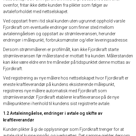
ovenfor, fritar ikke dette kunden fra plikter som følger av
avtaleforholdet med nettselskapet.
Ved oppstart frem i tid skal kunden uten ugrunnet opphold varsle
Fjordkraft om eventuelle endringer som finner sted mellom
avtaleinngåelsen og oppstart av strømleveransen, herunder
endringer i målepunkt, forbruksmønster og/eller leveringsadresse.
Dersom strømmåleren er profilmålt, kan ikke Fjordkraft starte
strømleveransen før målerstand er mottatt fra kunden. Målerstanden
kan ikke være eldre enn tre måneder på tidspunktet denne mottas av
Fjordkraft.
Ved registrering av nye målere hos nettselskapet hvor Fjordkraft er
eneste kraftleverandør på kundens eksisterende målepunkt,
registreres nye målere automatisk med Fjordkraft som
strømleverandør. Fjordkraft etablerer kraftleveranse på de nye
målepunktene i henhold til kundens sist registrerte avtale.
1.2 Avtaleinngåelse, endringer i avtale og skifte av
kraftleverandør
Kunden plikter å gi de opplysninger som Fjordkraft trenger for at
avtale skal kunne inngås og iverksettes. Det samme gjelder dersom