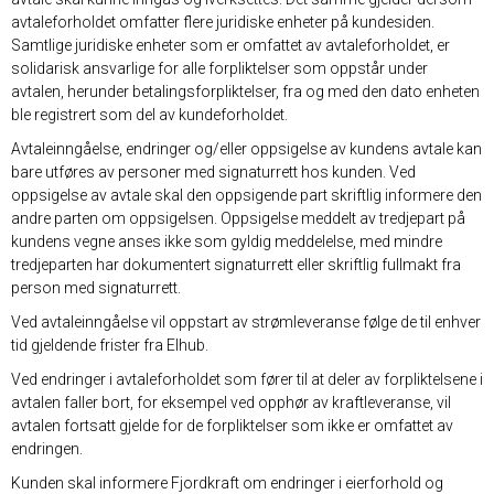
avtaleforholdet omfatter flere juridiske enheter på kundesiden.
Samtlige juridiske enheter som er omfattet av avtaleforholdet, er
solidarisk ansvarlige for alle forpliktelser som oppstår under
avtalen, herunder betalingsforpliktelser, fra og med den dato enheten
ble registrert som del av kundeforholdet.
Avtaleinngåelse, endringer og/eller oppsigelse av kundens avtale kan
bare utføres av personer med signaturrett hos kunden. Ved
oppsigelse av avtale skal den oppsigende part skriftlig informere den
andre parten om oppsigelsen. Oppsigelse meddelt av tredjepart på
kundens vegne anses ikke som gyldig meddelelse, med mindre
tredjeparten har dokumentert signaturrett eller skriftlig fullmakt fra
person med signaturrett.
Ved avtaleinngåelse vil oppstart av strømleveranse følge de til enhver
tid gjeldende frister fra Elhub.
Ved endringer i avtaleforholdet som fører til at deler av forpliktelsene i
avtalen faller bort, for eksempel ved opphør av kraftleveranse, vil
avtalen fortsatt gjelde for de forpliktelser som ikke er omfattet av
endringen.
Kunden skal informere Fjordkraft om endringer i eierforhold og