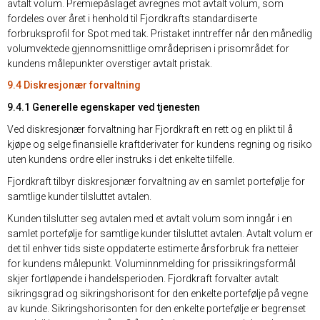
avtalt volum. Premiepåslaget avregnes mot avtalt volum, som
fordeles over året i henhold til Fjordkrafts standardiserte
forbruksprofil for Spot med tak. Pristaket inntreffer når den månedlig
volumvektede gjennomsnittlige områdeprisen i prisområdet for
kundens målepunkter overstiger avtalt pristak.
9.4 Diskresjonær forvaltning
9.4.1 Generelle egenskaper ved tjenesten
Ved diskresjonær forvaltning har Fjordkraft en rett og en plikt til å
kjøpe og selge finansielle kraftderivater for kundens regning og risiko
uten kundens ordre eller instruks i det enkelte tilfelle.
Fjordkraft tilbyr diskresjonær forvaltning av en samlet portefølje for
samtlige kunder tilsluttet avtalen.
Kunden tilslutter seg avtalen med et avtalt volum som inngår i en
samlet portefølje for samtlige kunder tilsluttet avtalen. Avtalt volum er
det til enhver tids siste oppdaterte estimerte årsforbruk fra netteier
for kundens målepunkt. Voluminnmelding for prissikringsformål
skjer fortløpende i handelsperioden. Fjordkraft forvalter avtalt
sikringsgrad og sikringshorisont for den enkelte portefølje på vegne
av kunde. Sikringshorisonten for den enkelte portefølje er begrenset