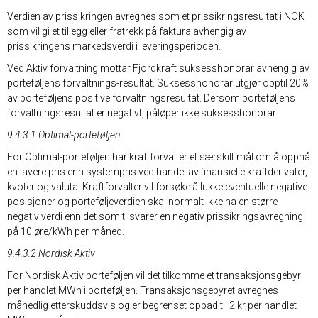
Verdien av prissikringen avregnes som et prissikringsresultat i NOK
som vil gi et tillegg eller fratrekk på faktura avhengig av
prissikringens markedsverdi i leveringsperioden.
Ved Aktiv forvaltning mottar Fjordkraft suksesshonorar avhengig av
porteføljens forvaltnings-resultat. Suksesshonorar utgjør opptil 20%
av porteføljens positive forvaltningsresultat. Dersom porteføljens
forvaltningsresultat er negativt, påløper ikke suksesshonorar.
9.4.3.1 Optimal-porteføljen
For Optimal-porteføljen har kraftforvalter et særskilt mål om å oppnå
en lavere pris enn systempris ved handel av finansielle kraftderivater,
kvoter og valuta. Kraftforvalter vil forsøke å lukke eventuelle negative
posisjoner og porteføljeverdien skal normalt ikke ha en større
negativ verdi enn det som tilsvarer en negativ prissikringsavregning
på 10 øre/kWh per måned.
9.4.3.2 Nordisk Aktiv
For Nordisk Aktiv porteføljen vil det tilkomme et transaksjonsgebyr
per handlet MWh i porteføljen. Transaksjonsgebyret avregnes
månedlig etterskuddsvis og er begrenset oppad til 2 kr per handlet