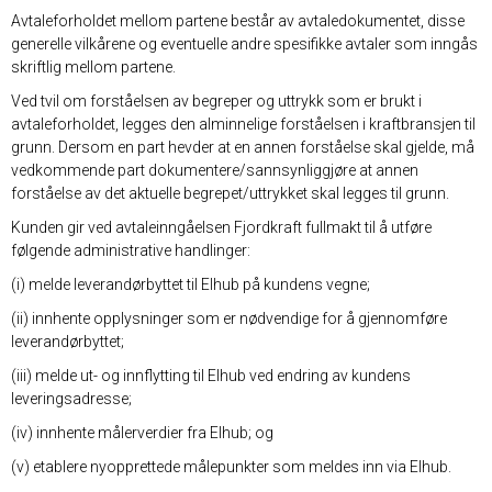
Avtaleforholdet mellom partene består av avtaledokumentet, disse
generelle vilkårene og eventuelle andre spesifikke avtaler som inngås
skriftlig mellom partene.
Ved tvil om forståelsen av begreper og uttrykk som er brukt i
avtaleforholdet, legges den alminnelige forståelsen i kraftbransjen til
grunn. Dersom en part hevder at en annen forståelse skal gjelde, må
vedkommende part dokumentere/sannsynliggjøre at annen
forståelse av det aktuelle begrepet/uttrykket skal legges til grunn.
Kunden gir ved avtaleinngåelsen Fjordkraft fullmakt til å utføre
følgende administrative handlinger:
(i) melde leverandørbyttet til Elhub på kundens vegne;
(ii) innhente opplysninger som er nødvendige for å gjennomføre
leverandørbyttet;
(iii) melde ut- og innflytting til Elhub ved endring av kundens
leveringsadresse;
(iv) innhente målerverdier fra Elhub; og
(v) etablere nyopprettede målepunkter som meldes inn via Elhub.