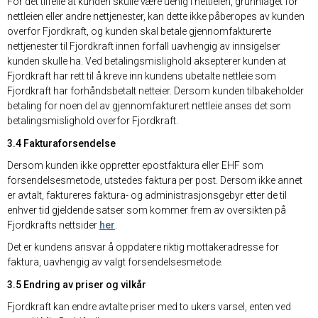
For det tilfelle at kunden skulle være uenig i nettleien, grunnlaget for
nettleien eller andre nettjenester, kan dette ikke påberopes av kunden
overfor Fjordkraft, og kunden skal betale gjennomfakturerte
nettjenester til Fjordkraft innen forfall uavhengig av innsigelser
kunden skulle ha. Ved betalingsmislighold aksepterer kunden at
Fjordkraft har rett til å kreve inn kundens ubetalte nettleie som
Fjordkraft har forhåndsbetalt netteier. Dersom kunden tilbakeholder
betaling for noen del av gjennomfakturert nettleie anses det som
betalingsmislighold overfor Fjordkraft.
3.4 Fakturaforsendelse
Dersom kunden ikke oppretter epostfaktura eller EHF som
forsendelsesmetode, utstedes faktura per post. Dersom ikke annet
er avtalt, faktureres faktura- og administrasjonsgebyr etter de til
enhver tid gjeldende satser som kommer frem av oversikten på
Fjordkrafts nettsider
her
.
Det er kundens ansvar å oppdatere riktig mottakeradresse for
faktura, uavhengig av valgt forsendelsesmetode.
3.5 Endring av priser og vilkår
Fjordkraft kan endre avtalte priser med to ukers varsel, enten ved