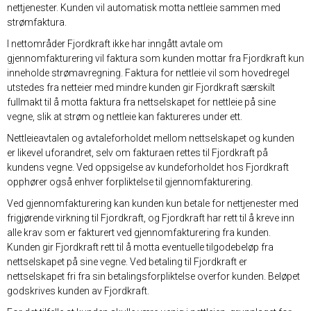
nettjenester. Kunden vil automatisk motta nettleie sammen med
strømfaktura.
I nettområder Fjordkraft ikke har inngått avtale om
gjennomfakturering vil faktura som kunden mottar fra Fjordkraft kun
inneholde strømavregning. Faktura for nettleie vil som hovedregel
utstedes fra netteier med mindre kunden gir Fjordkraft særskilt
fullmakt til å motta faktura fra nettselskapet for nettleie på sine
vegne, slik at strøm og nettleie kan faktureres under ett.
Nettleieavtalen og avtaleforholdet mellom nettselskapet og kunden
er likevel uforandret, selv om fakturaen rettes til Fjordkraft på
kundens vegne. Ved oppsigelse av kundeforholdet hos Fjordkraft
opphører også enhver forpliktelse til gjennomfakturering.
Ved gjennomfakturering kan kunden kun betale for nettjenester med
frigjørende virkning til Fjordkraft, og Fjordkraft har rett til å kreve inn
alle krav som er fakturert ved gjennomfakturering fra kunden.
Kunden gir Fjordkraft rett til å motta eventuelle tilgodebeløp fra
nettselskapet på sine vegne. Ved betaling til Fjordkraft er
nettselskapet fri fra sin betalingsforpliktelse overfor kunden. Beløpet
godskrives kunden av Fjordkraft.