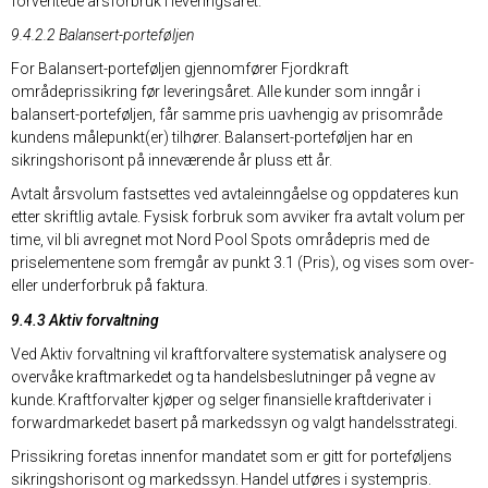
forventede årsforbruk i leveringsåret.
9.4.2.2 Balansert-porteføljen
For Balansert-porteføljen gjennomfører Fjordkraft
områdeprissikring før leveringsåret. Alle kunder som inngår i
balansert-porteføljen, får samme pris uavhengig av prisområde
kundens målepunkt(er) tilhører. Balansert-porteføljen har en
sikringshorisont på inneværende år pluss ett år.
Avtalt årsvolum fastsettes ved avtaleinngåelse og oppdateres kun
etter skriftlig avtale. Fysisk forbruk som avviker fra avtalt volum per
time, vil bli avregnet mot Nord Pool Spots områdepris med de
priselementene som fremgår av punkt 3.1 (Pris), og vises som over-
eller underforbruk på faktura.
9.4.3 Aktiv forvaltning
Ved Aktiv forvaltning vil kraftforvaltere systematisk analysere og
overvåke kraftmarkedet og ta handelsbeslutninger på vegne av
kunde. Kraftforvalter kjøper og selger finansielle kraftderivater i
forwardmarkedet basert på markedssyn og valgt handelsstrategi.
Prissikring foretas innenfor mandatet som er gitt for porteføljens
sikringshorisont og markedssyn. Handel utføres i systempris.