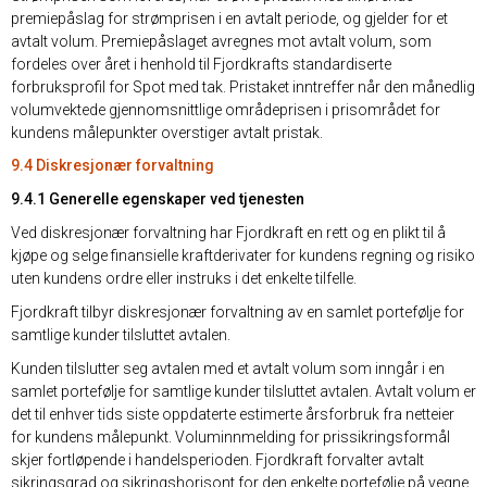
premiepåslag for strømprisen i en avtalt periode, og gjelder for et
avtalt volum. Premiepåslaget avregnes mot avtalt volum, som
fordeles over året i henhold til Fjordkrafts standardiserte
forbruksprofil for Spot med tak. Pristaket inntreffer når den månedlig
volumvektede gjennomsnittlige områdeprisen i prisområdet for
kundens målepunkter overstiger avtalt pristak.
9.4 Diskresjonær forvaltning
9.4.1 Generelle egenskaper ved tjenesten
Ved diskresjonær forvaltning har Fjordkraft en rett og en plikt til å
kjøpe og selge finansielle kraftderivater for kundens regning og risiko
uten kundens ordre eller instruks i det enkelte tilfelle.
Fjordkraft tilbyr diskresjonær forvaltning av en samlet portefølje for
samtlige kunder tilsluttet avtalen.
Kunden tilslutter seg avtalen med et avtalt volum som inngår i en
samlet portefølje for samtlige kunder tilsluttet avtalen. Avtalt volum er
det til enhver tids siste oppdaterte estimerte årsforbruk fra netteier
for kundens målepunkt. Voluminnmelding for prissikringsformål
skjer fortløpende i handelsperioden. Fjordkraft forvalter avtalt
sikringsgrad og sikringshorisont for den enkelte portefølje på vegne