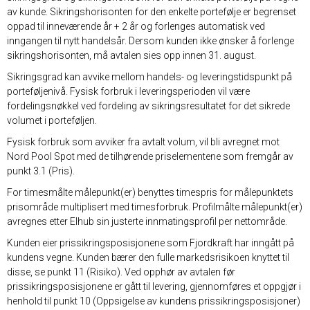
av kunde. Sikringshorisonten for den enkelte portefølje er begrenset
oppad til inneværende år + 2 år og forlenges automatisk ved
inngangen til nytt handelsår. Dersom kunden ikke ønsker å forlenge
sikringshorisonten, må avtalen sies opp innen 31. august.
Sikringsgrad kan avvike mellom handels- og leveringstidspunkt på
porteføljenivå. Fysisk forbruk i leveringsperioden vil være
fordelingsnøkkel ved fordeling av sikringsresultatet for det sikrede
volumet i porteføljen.
Fysisk forbruk som avviker fra avtalt volum, vil bli avregnet mot
Nord Pool Spot med de tilhørende priselementene som fremgår av
punkt 3.1 (Pris).
For timesmålte målepunkt(er) benyttes timespris for målepunktets
prisområde multiplisert med timesforbruk. Profilmålte målepunkt(er)
avregnes etter Elhub sin justerte innmatingsprofil per nettområde.
Kunden eier prissikringsposisjonene som Fjordkraft har inngått på
kundens vegne. Kunden bærer den fulle markedsrisikoen knyttet til
disse, se punkt 11 (Risiko). Ved opphør av avtalen før
prissikringsposisjonene er gått til levering, gjennomføres et oppgjør i
henhold til punkt 10 (Oppsigelse av kundens prissikringsposisjoner)