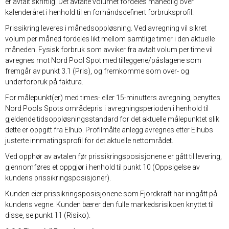
er avtalt skriftlig. Det avtalte volumet fordeles månedlig over
kalenderåret i henhold til en forhåndsdefinert forbruksprofil.
Prissikring leveres i månedsoppløsning. Ved avregning vil sikret
volum per måned fordeles likt mellom samtlige timer i den aktuelle
måneden. Fysisk forbruk som avviker fra avtalt volum per time vil
avregnes mot Nord Pool Spot med tilleggene/påslagene som
fremgår av punkt 3.1 (Pris), og fremkomme som over- og
underforbruk på faktura.
For målepunkt(er) med times- eller 15-minutters avregning, benyttes
Nord Pools Spots områdepris i avregningsperioden i henhold til
gjeldende tidsoppløsningsstandard for det aktuelle målepunktet slik
dette er oppgitt fra Elhub. Profilmålte anlegg avregnes etter Elhubs
justerte innmatingsprofil for det aktuelle nettområdet.
Ved opphør av avtalen før prissikringsposisjonene er gått til levering,
gjennomføres et oppgjør i henhold til punkt 10 (Oppsigelse av
kundens prissikringsposisjoner).
Kunden eier prissikringsposisjonene som Fjordkraft har inngått på
kundens vegne. Kunden bærer den fulle markedsrisikoen knyttet til
disse, se punkt 11 (Risiko).