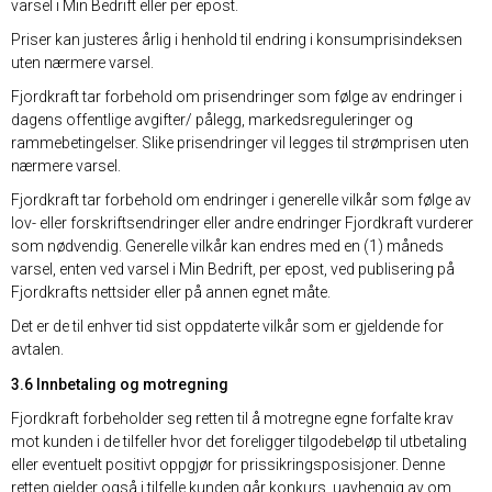
varsel i Min Bedrift eller per epost.
Priser kan justeres årlig i henhold til endring i konsumprisindeksen
uten nærmere varsel.
Fjordkraft tar forbehold om prisendringer som følge av endringer i
dagens offentlige avgifter/ pålegg, markedsreguleringer og
rammebetingelser. Slike prisendringer vil legges til strømprisen uten
nærmere varsel.
Fjordkraft tar forbehold om endringer i generelle vilkår som følge av
lov- eller forskriftsendringer eller andre endringer Fjordkraft vurderer
som nødvendig. Generelle vilkår kan endres med en (1) måneds
varsel, enten ved varsel i Min Bedrift, per epost, ved publisering på
Fjordkrafts nettsider eller på annen egnet måte.
Det er de til enhver tid sist oppdaterte vilkår som er gjeldende for
avtalen.
3.6 Innbetaling og motregning
Fjordkraft forbeholder seg retten til å motregne egne forfalte krav
mot kunden i de tilfeller hvor det foreligger tilgodebeløp til utbetaling
eller eventuelt positivt oppgjør for prissikringsposisjoner. Denne
retten gjelder også i tilfelle kunden går konkurs, uavhengig av om