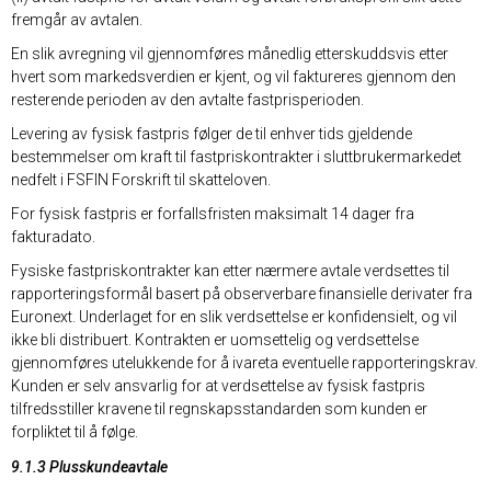
fremgår av avtalen.
En slik avregning vil gjennomføres månedlig etterskuddsvis etter
hvert som markedsverdien er kjent, og vil faktureres gjennom den
resterende perioden av den avtalte fastprisperioden.
Levering av fysisk fastpris følger de til enhver tids gjeldende
bestemmelser om kraft til fastpriskontrakter i sluttbrukermarkedet
nedfelt i FSFIN Forskrift til skatteloven.
For fysisk fastpris er forfallsfristen maksimalt 14 dager fra
fakturadato.
Fysiske fastpriskontrakter kan etter nærmere avtale verdsettes til
rapporteringsformål basert på observerbare finansielle derivater fra
Euronext. Underlaget for en slik verdsettelse er konfidensielt, og vil
ikke bli distribuert. Kontrakten er uomsettelig og verdsettelse
gjennomføres utelukkende for å ivareta eventuelle rapporteringskrav.
Kunden er selv ansvarlig for at verdsettelse av fysisk fastpris
tilfredsstiller kravene til regnskapsstandarden som kunden er
forpliktet til å følge.
9.1.3 Plusskundeavtale