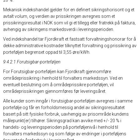
20 %.
Mekanisk indekshandel gjelder for en definert sikringshorisont og et
avtalt volum, og verdien av prissikringen avregnes som et
prissikringsresultat i NOK som vil gi et tillegg eller fratrekk på faktura,
avhengig av sikringens markedsverdi i leveringsperioden.
Ved indekshandel tar Fjordkraft et fastsatt forvaltningshonorar for å
dekke administrative kostnader tilknyttet forvaltning og prissikring av
porteføljen begrenset oppad til 3,55 øre/kWh.
9.4.2.1 Forutsigbar-porteføljen
For Forutsigbar-porteføljen kan Fjordkraft gjennomføre
områdeprissikring i henhold til forvalters markedssyn. Ved en
eventuell beslutning om å områdeprissikre porteføljen, vil
områdeprissikringen gjennomføres før leveringsåret.
Alle kunder som inngår i forutsigbar-porteføljen avregnes i samme
portefølje og får en forholdsmessig andel av sikringsresultatet
basert på sitt fysiske forbruk, uavhengig av prisområde kundens
målepunkt(er) tilhører. Sikringsgrad kan avvike med +/- 20 % i
handels- og leveringsperioden på porteføljenivå i henhold til
forvalters markedssyn og som følge av endringer i porteføljens