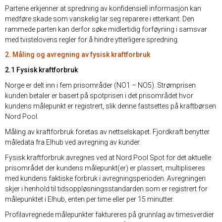
Partene erkjenner at spredning av konfidensiell informasjon kan
medføre skade som vanskelig lar seg reparere i etterkant. Den
rammede parten kan derfor søke midlertidig forføyning i samsvar
med tvistelovens regler for å hindre ytterligere spredning.
2. Måling og avregning av fysisk kraftforbruk
2.1 Fysisk kraftforbruk
Norge er delt inn i fem prisområder (NO1 – NO5). Strømprisen
kunden betaler er basert på spotprisen i det prisområdet hvor
kundens målepunkt er registrert, slik denne fastsettes på kraftbørsen
Nord Pool.
Måling av kraftforbruk foretas av nettselskapet. Fjordkraft benytter
måledata fra Elhub ved avregning av kunder.
Fysisk kraftforbruk avregnes ved at Nord Pool Spot for det aktuelle
prisområdet der kundens målepunkt(er) er plassert, multipliseres
med kundens faktiske forbruk i avregningsperioden. Avregningen
skjer i henhold til tidsoppløsningsstandarden som er registrert for
målepunktet i Elhub, enten per time eller per 15 minutter.
Profilavregnede målepunkter faktureres på grunnlag av timesverdier