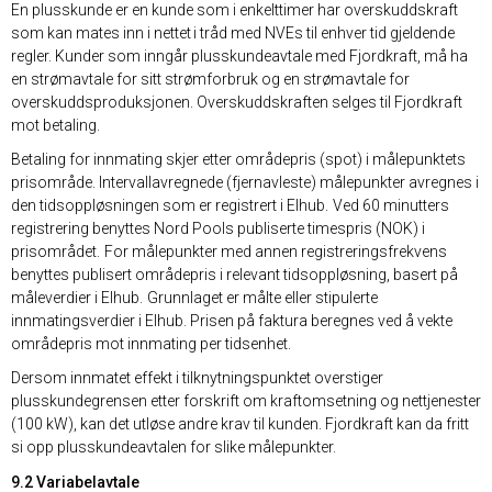
En plusskunde er en kunde som i enkelttimer har overskuddskraft
som kan mates inn i nettet i tråd med NVEs til enhver tid gjeldende
regler. Kunder som inngår plusskundeavtale med Fjordkraft, må ha
en strømavtale for sitt strømforbruk og en strømavtale for
overskuddsproduksjonen. Overskuddskraften selges til Fjordkraft
mot betaling.
Betaling for innmating skjer etter områdepris (spot) i målepunktets
prisområde. Intervallavregnede (fjernavleste) målepunkter avregnes i
den tidsoppløsningen som er registrert i Elhub. Ved 60 minutters
registrering benyttes Nord Pools publiserte timespris (NOK) i
prisområdet. For målepunkter med annen registreringsfrekvens
benyttes publisert områdepris i relevant tidsoppløsning, basert på
måleverdier i Elhub. Grunnlaget er målte eller stipulerte
innmatingsverdier i Elhub. Prisen på faktura beregnes ved å vekte
områdepris mot innmating per tidsenhet.
Dersom innmatet effekt i tilknytningspunktet overstiger
plusskundegrensen etter forskrift om kraftomsetning og nettjenester
(100 kW), kan det utløse andre krav til kunden. Fjordkraft kan da fritt
si opp plusskundeavtalen for slike målepunkter.
9.2 Variabelavtale