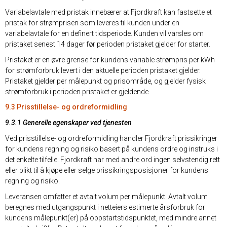
Variabelavtale med pristak innebærer at Fjordkraft kan fastsette et
pristak for strømprisen som leveres til kunden under en
variabelavtale for en definert tidsperiode. Kunden vil varsles om
pristaket senest 14 dager før perioden pristaket gjelder for starter.
Pristaket er en øvre grense for kundens variable strømpris per kWh
for strømforbruk levert i den aktuelle perioden pristaket gjelder.
Pristaket gjelder per målepunkt og prisområde, og gjelder fysisk
strømforbruk i perioden pristaket er gjeldende.
9.3 Prisstillelse- og ordreformidling
9.3.1 Generelle egenskaper ved tjenesten
Ved prisstillelse- og ordreformidling handler Fjordkraft prissikringer
for kundens regning og risiko basert på kundens ordre og instruks i
det enkelte tilfelle. Fjordkraft har med andre ord ingen selvstendig rett
eller plikt til å kjøpe eller selge prissikringsposisjoner for kundens
regning og risiko.
Leveransen omfatter et avtalt volum per målepunkt. Avtalt volum
beregnes med utgangspunkt i netteiers estimerte årsforbruk for
kundens målepunkt(er) på oppstartstidspunktet, med mindre annet