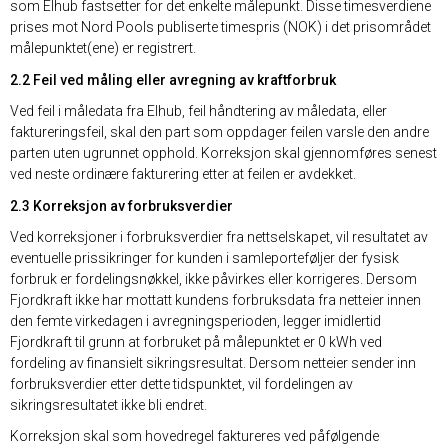
som Elhub fastsetter for det enkelte målepunkt. Disse timesverdiene
prises mot Nord Pools publiserte timespris (NOK) i det prisområdet
målepunktet(ene) er registrert.
2.2 Feil ved måling eller avregning av kraftforbruk
Ved feil i måledata fra Elhub, feil håndtering av måledata, eller
faktureringsfeil, skal den part som oppdager feilen varsle den andre
parten uten ugrunnet opphold. Korreksjon skal gjennomføres senest
ved neste ordinære fakturering etter at feilen er avdekket.
2.3 Korreksjon av forbruksverdier
Ved korreksjoner i forbruksverdier fra nettselskapet, vil resultatet av
eventuelle prissikringer for kunden i samleporteføljer der fysisk
forbruk er fordelingsnøkkel, ikke påvirkes eller korrigeres. Dersom
Fjordkraft ikke har mottatt kundens forbruksdata fra netteier innen
den femte virkedagen i avregningsperioden, legger imidlertid
Fjordkraft til grunn at forbruket på målepunktet er 0 kWh ved
fordeling av finansielt sikringsresultat. Dersom netteier sender inn
forbruksverdier etter dette tidspunktet, vil fordelingen av
sikringsresultatet ikke bli endret.
Korreksjon skal som hovedregel faktureres ved påfølgende