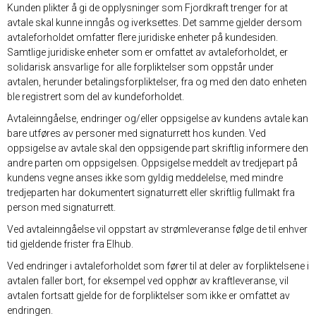
Kunden plikter å gi de opplysninger som Fjordkraft trenger for at
avtale skal kunne inngås og iverksettes. Det samme gjelder dersom
avtaleforholdet omfatter flere juridiske enheter på kundesiden.
Samtlige juridiske enheter som er omfattet av avtaleforholdet, er
solidarisk ansvarlige for alle forpliktelser som oppstår under
avtalen, herunder betalingsforpliktelser, fra og med den dato enheten
ble registrert som del av kundeforholdet.
Avtaleinngåelse, endringer og/eller oppsigelse av kundens avtale kan
bare utføres av personer med signaturrett hos kunden. Ved
oppsigelse av avtale skal den oppsigende part skriftlig informere den
andre parten om oppsigelsen. Oppsigelse meddelt av tredjepart på
kundens vegne anses ikke som gyldig meddelelse, med mindre
tredjeparten har dokumentert signaturrett eller skriftlig fullmakt fra
person med signaturrett.
Ved avtaleinngåelse vil oppstart av strømleveranse følge de til enhver
tid gjeldende frister fra Elhub.
Ved endringer i avtaleforholdet som fører til at deler av forpliktelsene i
avtalen faller bort, for eksempel ved opphør av kraftleveranse, vil
avtalen fortsatt gjelde for de forpliktelser som ikke er omfattet av
endringen.