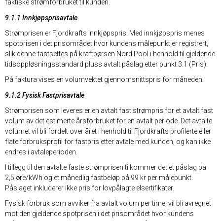
faktiske strømforbruket til kunden.
9.1.1 Innkjøpsprisavtale
Strømprisen er Fjordkrafts innkjøpspris. Med innkjøpspris menes
spotprisen i det prisområdet hvor kundens målepunkt er registrert,
slik denne fastsettes på kraftbørsen Nord Pool i henhold til gjeldende
tidsoppløsningsstandard pluss avtalt påslag etter punkt 3.1 (Pris).
På faktura vises en volumvektet gjennomsnittspris for måneden.
9.1.2 Fysisk Fastprisavtale
Strømprisen som leveres er en avtalt fast strømpris for et avtalt fast
volum av det estimerte årsforbruket for en avtalt periode. Det avtalte
volumet vil bli fordelt over året i henhold til Fjordkrafts profilerte eller
flate forbruksprofil for fastpris etter avtale med kunden, og kan ikke
endres i avtaleperioden.
I tillegg til den avtalte faste strømprisen tilkommer det et påslag på
2,5 øre/kWh og et månedlig fastbeløp på 99 kr per målepunkt.
Påslaget inkluderer ikke pris for lovpålagte elsertifikater.
Fysisk forbruk som avviker fra avtalt volum per time, vil bli avregnet
mot den gjeldende spotprisen i det prisområdet hvor kundens