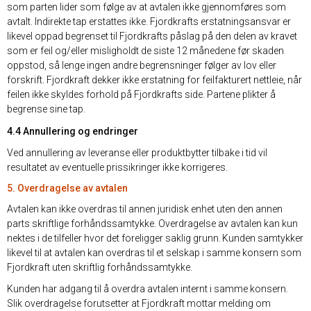
som parten lider som følge av at avtalen ikke gjennomføres som
avtalt. Indirekte tap erstattes ikke. Fjordkrafts erstatningsansvar er
likevel oppad begrenset til Fjordkrafts påslag på den delen av kravet
som er feil og/eller misligholdt de siste 12 månedene før skaden
oppstod, så lenge ingen andre begrensninger følger av lov eller
forskrift. Fjordkraft dekker ikke erstatning for feilfakturert nettleie, når
feilen ikke skyldes forhold på Fjordkrafts side. Partene plikter å
begrense sine tap.
4.4 Annullering og endringer
Ved annullering av leveranse eller produktbytter tilbake i tid vil
resultatet av eventuelle prissikringer ikke korrigeres.
5. Overdragelse av avtalen
Avtalen kan ikke overdras til annen juridisk enhet uten den annen
parts skriftlige forhåndssamtykke. Overdragelse av avtalen kan kun
nektes i de tilfeller hvor det foreligger saklig grunn. Kunden samtykker
likevel til at avtalen kan overdras til et selskap i samme konsern som
Fjordkraft uten skriftlig forhåndssamtykke.
Kunden har adgang til å overdra avtalen internt i samme konsern.
Slik overdragelse forutsetter at Fjordkraft mottar melding om