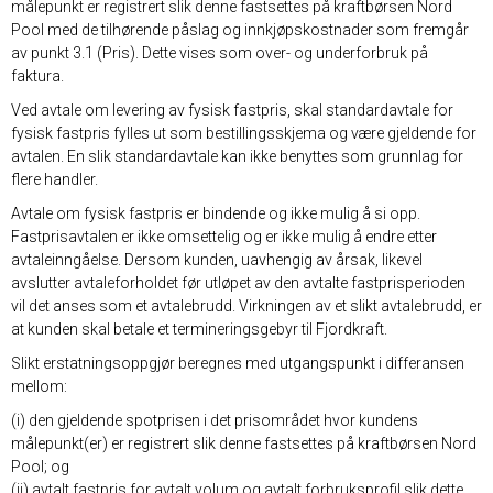
målepunkt er registrert slik denne fastsettes på kraftbørsen Nord
Pool med de tilhørende påslag og innkjøpskostnader som fremgår
av punkt 3.1 (Pris). Dette vises som over- og underforbruk på
faktura.
Ved avtale om levering av fysisk fastpris, skal standardavtale for
fysisk fastpris fylles ut som bestillingsskjema og være gjeldende for
avtalen. En slik standardavtale kan ikke benyttes som grunnlag for
flere handler.
Avtale om fysisk fastpris er bindende og ikke mulig å si opp.
Fastprisavtalen er ikke omsettelig og er ikke mulig å endre etter
avtaleinngåelse. Dersom kunden, uavhengig av årsak, likevel
avslutter avtaleforholdet før utløpet av den avtalte fastprisperioden
vil det anses som et avtalebrudd. Virkningen av et slikt avtalebrudd, er
at kunden skal betale et termineringsgebyr til Fjordkraft.
Slikt erstatningsoppgjør beregnes med utgangspunkt i differansen
mellom:
(i) den gjeldende spotprisen i det prisområdet hvor kundens
målepunkt(er) er registrert slik denne fastsettes på kraftbørsen Nord
Pool; og
(ii) avtalt fastpris for avtalt volum og avtalt forbruksprofil slik dette