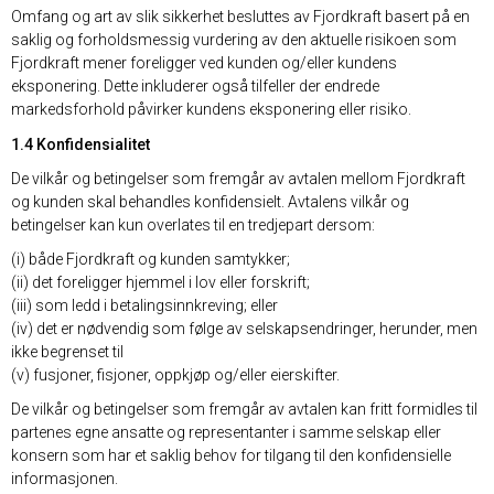
Omfang og art av slik sikkerhet besluttes av Fjordkraft basert på en
saklig og forholdsmessig vurdering av den aktuelle risikoen som
Fjordkraft mener foreligger ved kunden og/eller kundens
eksponering. Dette inkluderer også tilfeller der endrede
markedsforhold påvirker kundens eksponering eller risiko.
1.4 Konfidensialitet
De vilkår og betingelser som fremgår av avtalen mellom Fjordkraft
og kunden skal behandles konfidensielt. Avtalens vilkår og
betingelser kan kun overlates til en tredjepart dersom:
(i) både Fjordkraft og kunden samtykker;
(ii) det foreligger hjemmel i lov eller forskrift;
(iii) som ledd i betalingsinnkreving; eller
(iv) det er nødvendig som følge av selskapsendringer, herunder, men
ikke begrenset til
(v) fusjoner, fisjoner, oppkjøp og/eller eierskifter.
De vilkår og betingelser som fremgår av avtalen kan fritt formidles til
partenes egne ansatte og representanter i samme selskap eller
konsern som har et saklig behov for tilgang til den konfidensielle
informasjonen.