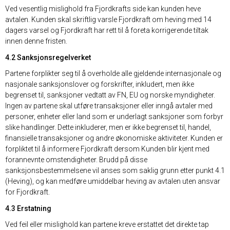
Ved vesentlig mislighold fra Fjordkrafts side kan kunden heve
avtalen. Kunden skal skriftlig varsle Fjordkraft om heving med 14
dagers varsel og Fjordkraft har rett til å foreta korrigerende tiltak
innen denne fristen.
4.2 Sanksjonsregelverket
Partene forplikter seg til å overholde alle gjeldende internasjonale og
nasjonale sanksjonslover og forskrifter, inkludert, men ikke
begrenset til, sanksjoner vedtatt av FN, EU og norske myndigheter.
Ingen av partene skal utføre transaksjoner eller inngå avtaler med
personer, enheter eller land som er underlagt sanksjoner som forbyr
slike handlinger. Dette inkluderer, men er ikke begrenset til, handel,
finansielle transaksjoner og andre økonomiske aktiviteter. Kunden er
forpliktet til å informere Fjordkraft dersom Kunden blir kjent med
forannevnte omstendigheter. Brudd på disse
sanksjonsbestemmelsene vil anses som saklig grunn etter punkt 4.1
(Heving), og kan medføre umiddelbar heving av avtalen uten ansvar
for Fjordkraft.
4.3 Erstatning
Ved feil eller mislighold kan partene kreve erstattet det direkte tap