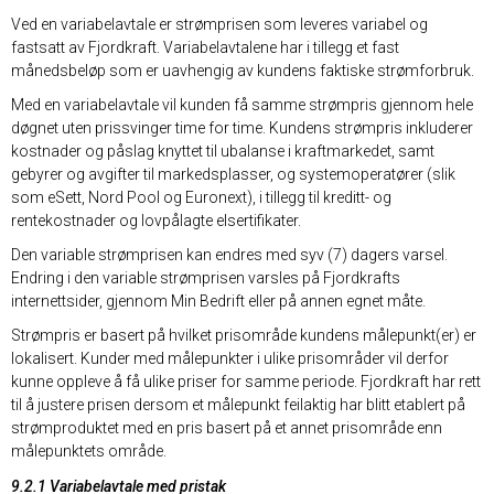
Ved en variabelavtale er strømprisen som leveres variabel og
fastsatt av Fjordkraft. Variabelavtalene har i tillegg et fast
månedsbeløp som er uavhengig av kundens faktiske strømforbruk.
Med en variabelavtale vil kunden få samme strømpris gjennom hele
døgnet uten prissvinger time for time. Kundens strømpris inkluderer
kostnader og påslag knyttet til ubalanse i kraftmarkedet, samt
gebyrer og avgifter til markedsplasser, og systemoperatører (slik
som eSett, Nord Pool og Euronext), i tillegg til kreditt- og
rentekostnader og lovpålagte elsertifikater.
Den variable strømprisen kan endres med syv (7) dagers varsel.
Endring i den variable strømprisen varsles på Fjordkrafts
internettsider, gjennom Min Bedrift eller på annen egnet måte.
Strømpris er basert på hvilket prisområde kundens målepunkt(er) er
lokalisert. Kunder med målepunkter i ulike prisområder vil derfor
kunne oppleve å få ulike priser for samme periode. Fjordkraft har rett
til å justere prisen dersom et målepunkt feilaktig har blitt etablert på
strømproduktet med en pris basert på et annet prisområde enn
målepunktets område.
9.2.1 Variabelavtale med pristak