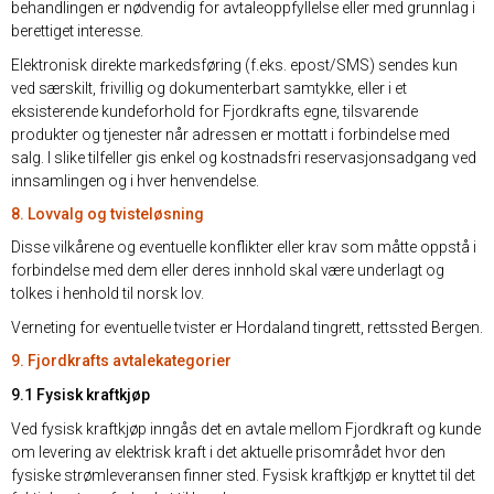
behandlingen er nødvendig for avtaleoppfyllelse eller med grunnlag i
berettiget interesse.
Elektronisk direkte markedsføring (f.eks. epost/SMS) sendes kun
ved særskilt, frivillig og dokumenterbart samtykke, eller i et
eksisterende kundeforhold for Fjordkrafts egne, tilsvarende
produkter og tjenester når adressen er mottatt i forbindelse med
salg. I slike tilfeller gis enkel og kostnadsfri reservasjonsadgang ved
innsamlingen og i hver henvendelse.
8. Lovvalg og tvisteløsning
Disse vilkårene og eventuelle konflikter eller krav som måtte oppstå i
forbindelse med dem eller deres innhold skal være underlagt og
tolkes i henhold til norsk lov.
Verneting for eventuelle tvister er Hordaland tingrett, rettssted Bergen.
9. Fjordkrafts avtalekategorier
9.1 Fysisk kraftkjøp
Ved fysisk kraftkjøp inngås det en avtale mellom Fjordkraft og kunde
om levering av elektrisk kraft i det aktuelle prisområdet hvor den
fysiske strømleveransen finner sted. Fysisk kraftkjøp er knyttet til det