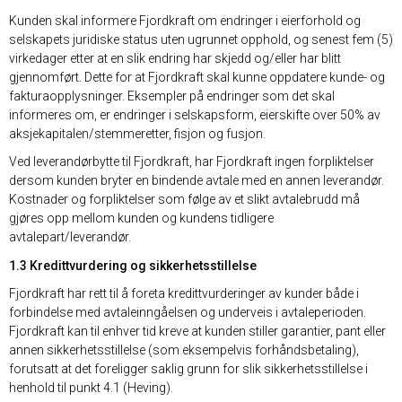
Kunden skal informere Fjordkraft om endringer i eierforhold og
selskapets juridiske status uten ugrunnet opphold, og senest fem (5)
virkedager etter at en slik endring har skjedd og/eller har blitt
gjennomført. Dette for at Fjordkraft skal kunne oppdatere kunde- og
fakturaopplysninger. Eksempler på endringer som det skal
informeres om, er endringer i selskapsform, eierskifte over 50% av
aksjekapitalen/stemmeretter, fisjon og fusjon.
Ved leverandørbytte til Fjordkraft, har Fjordkraft ingen forpliktelser
dersom kunden bryter en bindende avtale med en annen leverandør.
Kostnader og forpliktelser som følge av et slikt avtalebrudd må
gjøres opp mellom kunden og kundens tidligere
avtalepart/leverandør.
1.3 Kredittvurdering og sikkerhetsstillelse
Fjordkraft har rett til å foreta kredittvurderinger av kunder både i
forbindelse med avtaleinngåelsen og underveis i avtaleperioden.
Fjordkraft kan til enhver tid kreve at kunden stiller garantier, pant eller
annen sikkerhetsstillelse (som eksempelvis forhåndsbetaling),
forutsatt at det foreligger saklig grunn for slik sikkerhetsstillelse i
henhold til punkt 4.1 (Heving).