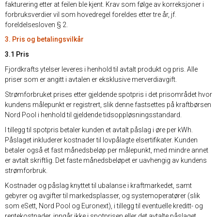
fakturering etter at feilen ble kjent. Krav som følge av korreksjoner i
forbruksverdier vil som hovedregel foreldes etter tre år, jf.
foreldelsesloven § 2.
3. Pris og betalingsvilkår
3.1 Pris
Fjordkrafts ytelser leveres i henhold til avtalt produkt og pris. Alle
priser som er angitt i avtalen er eksklusive merverdiavgift.
Strømforbruket prises etter gjeldende spotpris i det prisområdet hvor
kundens målepunkt er registrert, slik denne fastsettes på kraftbørsen
Nord Pool i henhold til gjeldende tidsoppløsningsstandard.
I tillegg til spotpris betaler kunden et avtalt påslag i øre per kWh.
Påslaget inkluderer kostnader til lovpålagte elsertifikater. Kunden
betaler også et fast månedsbeløp per målepunkt, med mindre annet
er avtalt skriftlig. Det faste månedsbeløpet er uavhengig av kundens
strømforbruk.
Kostnader og påslag knyttet til ubalanse i kraftmarkedet, samt
gebyrer og avgifter til markedsplasser, og systemoperatører (slik
som eSett, Nord Pool og Euronext), i tillegg til eventuelle kreditt- og
rentekostnader, inngår ikke i spotprisen eller det avtalte påslaget.