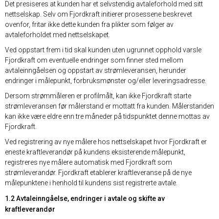
Det presiseres at kunden har et selvstendig avtaleforhold med sitt
nettselskap. Selv om Fjordkraft initierer prosessene beskrevet
ovenfor, fritar ikke dette kunden fra plikter som følger av
avtaleforholdet med nettselskapet.
Ved oppstart frem i tid skal kunden uten ugrunnet opphold varsle
Fjordkraft om eventuelle endringer som finner sted mellom
avtaleinngåelsen og oppstart av strømleveransen, herunder
endringer i målepunkt, forbruksmønster og/eller leveringsadresse.
Dersom strømmåleren er profilmålt, kan ikke Fjordkraft starte
strømleveransen før målerstand er mottatt fra kunden. Målerstanden
kan ikke være eldre enn tre måneder på tidspunktet denne mottas av
Fjordkraft.
Ved registrering av nye målere hos nettselskapet hvor Fjordkraft er
eneste kraftleverandør på kundens eksisterende målepunkt,
registreres nye målere automatisk med Fjordkraft som
strømleverandør. Fjordkraft etablerer kraftleveranse på de nye
målepunktene i henhold til kundens sist registrerte avtale.
1.2 Avtaleinngåelse, endringer i avtale og skifte av
kraftleverandør