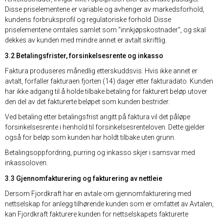
Disse priselementene er variable og avhenger av markedsforhold,
kundens forbruksprofil og regulatoriske forhold. Disse
priselementene omtales samlet som "innkjøpskostnader", og skal
dekkes av kunden med mindre annet er avtalt skriftlig.
3.2 Betalingsfrister, forsinkelsesrente og inkasso
Faktura produseres månedlig etterskuddsvis. Hvis ikke annet er
avtalt, forfaller fakturaen fjorten (14) dager etter fakturadato. Kunden
har ikke adgang til å holde tilbake betaling for fakturert beløp utover
den del av det fakturerte beløpet som kunden bestrider.
Ved betaling etter betalingsfrist angitt på faktura vil det påløpe
forsinkelsesrente i henhold til forsinkelsesrenteloven. Dette gjelder
også for beløp som kunden har holdt tilbake uten grunn.
Betalingsoppfordring, purring og inkasso skjer i samsvar med
inkassoloven.
3.3 Gjennomfakturering og fakturering av nettleie
Dersom Fjordkraft har en avtale om gjennomfakturering med
nettselskap for anlegg tilhørende kunden som er omfattet av Avtalen,
kan Fjordkraft fakturere kunden for nettselskapets fakturerte