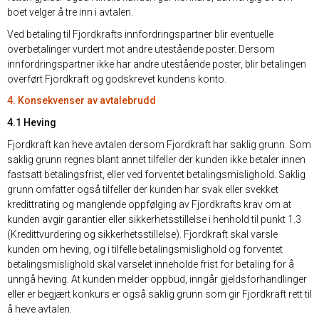
boet velger å tre inn i avtalen.
Ved betaling til Fjordkrafts innfordringspartner blir eventuelle
overbetalinger vurdert mot andre utestående poster. Dersom
innfordringspartner ikke har andre utestående poster, blir betalingen
overført Fjordkraft og godskrevet kundens konto.
4. Konsekvenser av avtalebrudd
4.1 Heving
Fjordkraft kan heve avtalen dersom Fjordkraft har saklig grunn. Som
saklig grunn regnes blant annet tilfeller der kunden ikke betaler innen
fastsatt betalingsfrist, eller ved forventet betalingsmislighold. Saklig
grunn omfatter også tilfeller der kunden har svak eller svekket
kredittrating og manglende oppfølging av Fjordkrafts krav om at
kunden avgir garantier eller sikkerhetsstillelse i henhold til punkt 1.3
(Kredittvurdering og sikkerhetsstillelse). Fjordkraft skal varsle
kunden om heving, og i tilfelle betalingsmislighold og forventet
betalingsmislighold skal varselet inneholde frist for betaling for å
unngå heving. At kunden melder oppbud, inngår gjeldsforhandlinger
eller er begjært konkurs er også saklig grunn som gir Fjordkraft rett til
å heve avtalen.