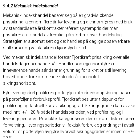
9.4.2 Mekanisk indekshandel
Mekanisk indekshandel baserer seg på en gradvis økende
prissikring, gjennom flere år før levering og gjennomføres med bruk
av standardiserte årskontrakter referert systempris der man
prissikrer en lik andel av fremtidig årsforbruk hver handelsdag.
Strategien er automatisert og det handles på daglige observerbare
sluttkurser og valutasikres i kjøpsøyeblikket.
Ved mekanisk indekshandel foretar Fjordkraft prissikring over alle
handelsdager per handelsår. Handler som gjennomføres i
inneværende handelsår danner grunnlag for sikret pris til levering i
hovedfondet for kommende kalenderår i henhold til
sikringshorisont.
Før leveringsåret profileres porteføljen til månedsoppløsning basert
på porteføljens forbruksprofil. Fjordkraft beslutter tidspunkt for
profilering og fastsettelse av sikringsgrad. Sikringsgraden kan avvike
med inntil +/– 20 % både i handelsperioden, ved profilering, og i
leveringsperioden. Produktet kategoriseres derfor som diskresjonær
forvaltning. I leveringsperioden vil faktisk forbruk og endringer i avtalt
volum for porteføljen avgjøre hvorvidt sikringsgraden er innenfor +/-