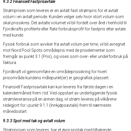
9.3.2 Finansiell Fastprisavtale
Strømprisen som leveres er en avtalt fast strømpris for et avtalt
volum i en avtalt periode. Kunden velger selv hvor stort volum som
skal prissikres. Det avtalte volumet vil bli fordelt over året i henhold til
Fjordkrafts profilerte eller flate forbruksprofil for fastpris etter avtale
med kunde.
Fysisk forbruk som avviker fra avtalt volum per time, vil bli avregnet
mot Nord Pool Spots områdepris med de priselementer som
fremgår av punkt 3.1 (Pris), og vises som over- eller underforbruk på
faktura.
Fjordkraft vil gjennomføre en områdeprissikring for hvert
prisområde kundens målepunkt(er) er geografisk plassert.
Finansiell Fastprisavtale kan kun leveres fra første dagen i en
kalendermåned frem i tid. Ved oppstart av underliggende fysisk
strømleveranse på en annen dag, vil strøm leveres på vilkårene
redegjort for i punkt 9.1.1 (Innkjøpsavtale) frem til nærmeste
månedsstart.
9.3.3 Spot med tak og avtalt volum
Strømprisen som leveres, har et øvre pristak med tilhørende