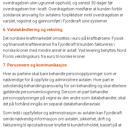
overdragelsen uten ugrunnet opphold, og senest 30 dager før
overdragelsen trer i kraft. Overdragelsen medfører at kunden forblir
solidarisk ansvarlig for avtalens forpliktelser inntil overdragelsen er
varslet, registret og gjennomført i Fjordkraft sine systemer.
6. Valutahåndtering og veksling
Det nordiske kraftmarkedet omsettes i euro på kraftbørsene. Fysisk
og finansiell kraftleveranse fra Fjordkraft til kunden faktureres i
norske kroner med mindre annet er avtalt. Ved levering benyttes Nord
Pools vekslingskurs fra euro til norske kroner.
7. Personvern og kommunikasjon
Hver av partene skal bare behandle personopplysninger som er
nødvendige for å oppfylle og administrere avtalen. Hver part er
selvstendig behandlingsansvarlig for sin behandling og skal etterleve
gjeldende personvernlovgivning. Dersom en part behandler
personopplysninger på vegne av den andre som databehandler, skal
det på forhånd inngås en separat databehandleravtale.
Som ledd i oppfyllelse og administrasjon av avtalen kan Fjordkraft
sende nødvendig informasjon om avtalen, sikkerhet, drift og
fakturering til epostadresser knyttet til kundeforholdet, basert på at