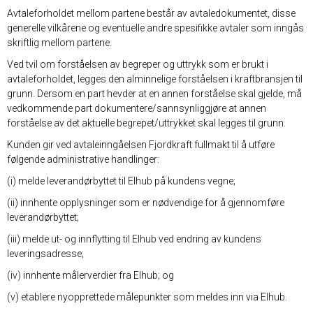
Avtaleforholdet mellom partene består av avtaledokumentet, disse
generelle vilkårene og eventuelle andre spesifikke avtaler som inngås
skriftlig mellom partene.
Ved tvil om forståelsen av begreper og uttrykk som er brukt i
avtaleforholdet, legges den alminnelige forståelsen i kraftbransjen til
grunn. Dersom en part hevder at en annen forståelse skal gjelde, må
vedkommende part dokumentere/sannsynliggjøre at annen
forståelse av det aktuelle begrepet/uttrykket skal legges til grunn.
Kunden gir ved avtaleinngåelsen Fjordkraft fullmakt til å utføre
følgende administrative handlinger:
(i) melde leverandørbyttet til Elhub på kundens vegne;
(ii) innhente opplysninger som er nødvendige for å gjennomføre
leverandørbyttet;
(iii) melde ut- og innflytting til Elhub ved endring av kundens
leveringsadresse;
(iv) innhente målerverdier fra Elhub; og
(v) etablere nyopprettede målepunkter som meldes inn via Elhub.