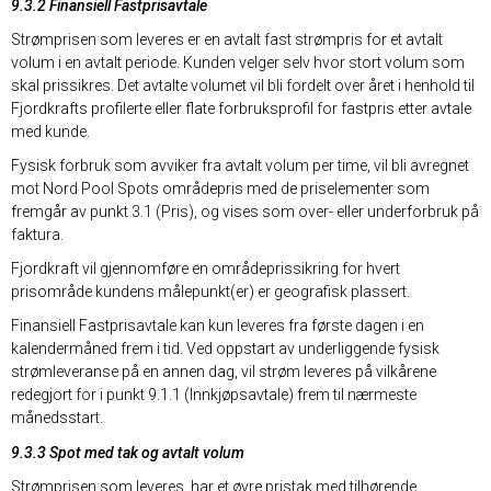
9.3.2 Finansiell Fastprisavtale
Strømprisen som leveres er en avtalt fast strømpris for et avtalt
volum i en avtalt periode. Kunden velger selv hvor stort volum som
skal prissikres. Det avtalte volumet vil bli fordelt over året i henhold til
Fjordkrafts profilerte eller flate forbruksprofil for fastpris etter avtale
med kunde.
Fysisk forbruk som avviker fra avtalt volum per time, vil bli avregnet
mot Nord Pool Spots områdepris med de priselementer som
fremgår av punkt 3.1 (Pris), og vises som over- eller underforbruk på
faktura.
Fjordkraft vil gjennomføre en områdeprissikring for hvert
prisområde kundens målepunkt(er) er geografisk plassert.
Finansiell Fastprisavtale kan kun leveres fra første dagen i en
kalendermåned frem i tid. Ved oppstart av underliggende fysisk
strømleveranse på en annen dag, vil strøm leveres på vilkårene
redegjort for i punkt 9.1.1 (Innkjøpsavtale) frem til nærmeste
månedsstart.
9.3.3 Spot med tak og avtalt volum
Strømprisen som leveres, har et øvre pristak med tilhørende