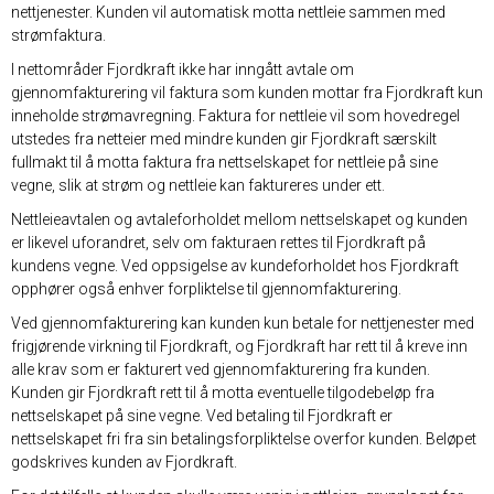
nettjenester. Kunden vil automatisk motta nettleie sammen med
strømfaktura.
I nettområder Fjordkraft ikke har inngått avtale om
gjennomfakturering vil faktura som kunden mottar fra Fjordkraft kun
inneholde strømavregning. Faktura for nettleie vil som hovedregel
utstedes fra netteier med mindre kunden gir Fjordkraft særskilt
fullmakt til å motta faktura fra nettselskapet for nettleie på sine
vegne, slik at strøm og nettleie kan faktureres under ett.
Nettleieavtalen og avtaleforholdet mellom nettselskapet og kunden
er likevel uforandret, selv om fakturaen rettes til Fjordkraft på
kundens vegne. Ved oppsigelse av kundeforholdet hos Fjordkraft
opphører også enhver forpliktelse til gjennomfakturering.
Ved gjennomfakturering kan kunden kun betale for nettjenester med
frigjørende virkning til Fjordkraft, og Fjordkraft har rett til å kreve inn
alle krav som er fakturert ved gjennomfakturering fra kunden.
Kunden gir Fjordkraft rett til å motta eventuelle tilgodebeløp fra
nettselskapet på sine vegne. Ved betaling til Fjordkraft er
nettselskapet fri fra sin betalingsforpliktelse overfor kunden. Beløpet
godskrives kunden av Fjordkraft.