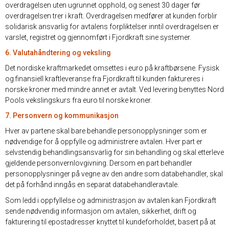
overdragelsen uten ugrunnet opphold, og senest 30 dager før
overdragelsen trer i kraft. Overdragelsen medfører at kunden forblir
solidarisk ansvarlig for avtalens forpliktelser inntil overdragelsen er
varslet, registret og gjennomført i Fjordkraft sine systemer.
6. Valutahåndtering og veksling
Det nordiske kraftmarkedet omsettes i euro på kraftbørsene. Fysisk
og finansiell kraftleveranse fra Fjordkraft til kunden faktureres i
norske kroner med mindre annet er avtalt. Ved levering benyttes Nord
Pools vekslingskurs fra euro til norske kroner.
7. Personvern og kommunikasjon
Hver av partene skal bare behandle personopplysninger som er
nødvendige for å oppfylle og administrere avtalen. Hver part er
selvstendig behandlingsansvarlig for sin behandling og skal etterleve
gjeldende personvernlovgivning. Dersom en part behandler
personopplysninger på vegne av den andre som databehandler, skal
det på forhånd inngås en separat databehandleravtale.
Som ledd i oppfyllelse og administrasjon av avtalen kan Fjordkraft
sende nødvendig informasjon om avtalen, sikkerhet, drift og
fakturering til epostadresser knyttet til kundeforholdet, basert på at