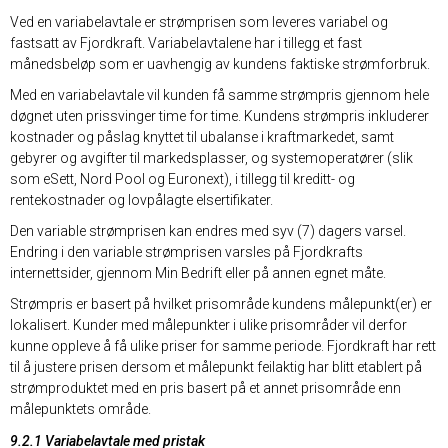
Ved en variabelavtale er strømprisen som leveres variabel og
fastsatt av Fjordkraft. Variabelavtalene har i tillegg et fast
månedsbeløp som er uavhengig av kundens faktiske strømforbruk.
Med en variabelavtale vil kunden få samme strømpris gjennom hele
døgnet uten prissvinger time for time. Kundens strømpris inkluderer
kostnader og påslag knyttet til ubalanse i kraftmarkedet, samt
gebyrer og avgifter til markedsplasser, og systemoperatører (slik
som eSett, Nord Pool og Euronext), i tillegg til kreditt- og
rentekostnader og lovpålagte elsertifikater.
Den variable strømprisen kan endres med syv (7) dagers varsel.
Endring i den variable strømprisen varsles på Fjordkrafts
internettsider, gjennom Min Bedrift eller på annen egnet måte.
Strømpris er basert på hvilket prisområde kundens målepunkt(er) er
lokalisert. Kunder med målepunkter i ulike prisområder vil derfor
kunne oppleve å få ulike priser for samme periode. Fjordkraft har rett
til å justere prisen dersom et målepunkt feilaktig har blitt etablert på
strømproduktet med en pris basert på et annet prisområde enn
målepunktets område.
9.2.1 Variabelavtale med pristak