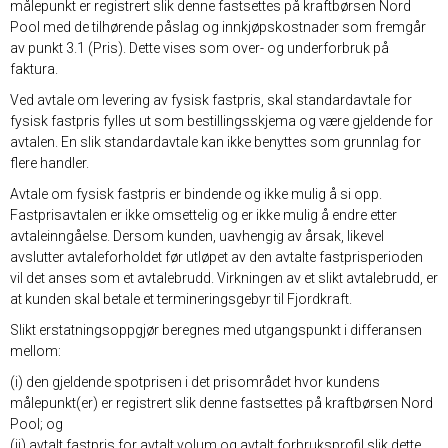
målepunkt er registrert slik denne fastsettes på kraftbørsen Nord
Pool med de tilhørende påslag og innkjøpskostnader som fremgår
av punkt 3.1 (Pris). Dette vises som over- og underforbruk på
faktura.
Ved avtale om levering av fysisk fastpris, skal standardavtale for
fysisk fastpris fylles ut som bestillingsskjema og være gjeldende for
avtalen. En slik standardavtale kan ikke benyttes som grunnlag for
flere handler.
Avtale om fysisk fastpris er bindende og ikke mulig å si opp.
Fastprisavtalen er ikke omsettelig og er ikke mulig å endre etter
avtaleinngåelse. Dersom kunden, uavhengig av årsak, likevel
avslutter avtaleforholdet før utløpet av den avtalte fastprisperioden
vil det anses som et avtalebrudd. Virkningen av et slikt avtalebrudd, er
at kunden skal betale et termineringsgebyr til Fjordkraft.
Slikt erstatningsoppgjør beregnes med utgangspunkt i differansen
mellom:
(i) den gjeldende spotprisen i det prisområdet hvor kundens
målepunkt(er) er registrert slik denne fastsettes på kraftbørsen Nord
Pool; og
(ii) avtalt fastpris for avtalt volum og avtalt forbruksprofil slik dette