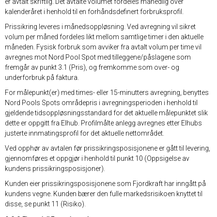
er avtalt skriftlig. Det avtalte volumet fordeles månedlig over
kalenderåret i henhold til en forhåndsdefinert forbruksprofil.
Prissikring leveres i månedsoppløsning. Ved avregning vil sikret
volum per måned fordeles likt mellom samtlige timer i den aktuelle
måneden. Fysisk forbruk som avviker fra avtalt volum per time vil
avregnes mot Nord Pool Spot med tilleggene/påslagene som
fremgår av punkt 3.1 (Pris), og fremkomme som over- og
underforbruk på faktura.
For målepunkt(er) med times- eller 15-minutters avregning, benyttes
Nord Pools Spots områdepris i avregningsperioden i henhold til
gjeldende tidsoppløsningsstandard for det aktuelle målepunktet slik
dette er oppgitt fra Elhub. Profilmålte anlegg avregnes etter Elhubs
justerte innmatingsprofil for det aktuelle nettområdet.
Ved opphør av avtalen før prissikringsposisjonene er gått til levering,
gjennomføres et oppgjør i henhold til punkt 10 (Oppsigelse av
kundens prissikringsposisjoner).
Kunden eier prissikringsposisjonene som Fjordkraft har inngått på
kundens vegne. Kunden bærer den fulle markedsrisikoen knyttet til
disse, se punkt 11 (Risiko).