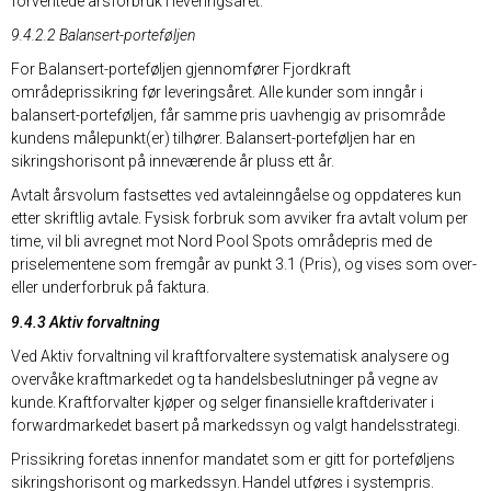
forventede årsforbruk i leveringsåret.
9.4.2.2 Balansert-porteføljen
For Balansert-porteføljen gjennomfører Fjordkraft
områdeprissikring før leveringsåret. Alle kunder som inngår i
balansert-porteføljen, får samme pris uavhengig av prisområde
kundens målepunkt(er) tilhører. Balansert-porteføljen har en
sikringshorisont på inneværende år pluss ett år.
Avtalt årsvolum fastsettes ved avtaleinngåelse og oppdateres kun
etter skriftlig avtale. Fysisk forbruk som avviker fra avtalt volum per
time, vil bli avregnet mot Nord Pool Spots områdepris med de
priselementene som fremgår av punkt 3.1 (Pris), og vises som over-
eller underforbruk på faktura.
9.4.3 Aktiv forvaltning
Ved Aktiv forvaltning vil kraftforvaltere systematisk analysere og
overvåke kraftmarkedet og ta handelsbeslutninger på vegne av
kunde. Kraftforvalter kjøper og selger finansielle kraftderivater i
forwardmarkedet basert på markedssyn og valgt handelsstrategi.
Prissikring foretas innenfor mandatet som er gitt for porteføljens
sikringshorisont og markedssyn. Handel utføres i systempris.