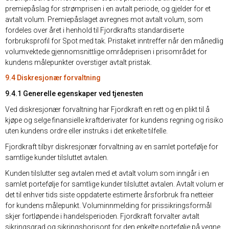
premiepåslag for strømprisen i en avtalt periode, og gjelder for et
avtalt volum. Premiepåslaget avregnes mot avtalt volum, som
fordeles over året i henhold til Fjordkrafts standardiserte
forbruksprofil for Spot med tak. Pristaket inntreffer når den månedlig
volumvektede gjennomsnittlige områdeprisen i prisområdet for
kundens målepunkter overstiger avtalt pristak.
9.4 Diskresjonær forvaltning
9.4.1 Generelle egenskaper ved tjenesten
Ved diskresjonær forvaltning har Fjordkraft en rett og en plikt til å
kjøpe og selge finansielle kraftderivater for kundens regning og risiko
uten kundens ordre eller instruks i det enkelte tilfelle.
Fjordkraft tilbyr diskresjonær forvaltning av en samlet portefølje for
samtlige kunder tilsluttet avtalen.
Kunden tilslutter seg avtalen med et avtalt volum som inngår i en
samlet portefølje for samtlige kunder tilsluttet avtalen. Avtalt volum er
det til enhver tids siste oppdaterte estimerte årsforbruk fra netteier
for kundens målepunkt. Voluminnmelding for prissikringsformål
skjer fortløpende i handelsperioden. Fjordkraft forvalter avtalt
sikringsgrad og sikringshorisont for den enkelte portefølje på vegne