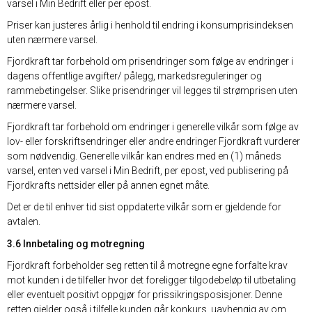
varsel i Min Bedrift eller per epost.
Priser kan justeres årlig i henhold til endring i konsumprisindeksen
uten nærmere varsel.
Fjordkraft tar forbehold om prisendringer som følge av endringer i
dagens offentlige avgifter/ pålegg, markedsreguleringer og
rammebetingelser. Slike prisendringer vil legges til strømprisen uten
nærmere varsel.
Fjordkraft tar forbehold om endringer i generelle vilkår som følge av
lov- eller forskriftsendringer eller andre endringer Fjordkraft vurderer
som nødvendig. Generelle vilkår kan endres med en (1) måneds
varsel, enten ved varsel i Min Bedrift, per epost, ved publisering på
Fjordkrafts nettsider eller på annen egnet måte.
Det er de til enhver tid sist oppdaterte vilkår som er gjeldende for
avtalen.
3.6 Innbetaling og motregning
Fjordkraft forbeholder seg retten til å motregne egne forfalte krav
mot kunden i de tilfeller hvor det foreligger tilgodebeløp til utbetaling
eller eventuelt positivt oppgjør for prissikringsposisjoner. Denne
retten gjelder også i tilfelle kunden går konkurs, uavhengig av om