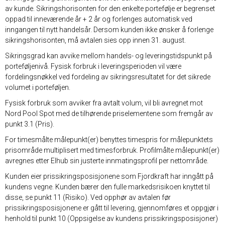
av kunde. Sikringshorisonten for den enkelte portefølje er begrenset
oppad til inneværende år + 2 år og forlenges automatisk ved
inngangen til nytt handelsår. Dersom kunden ikke ønsker å forlenge
sikringshorisonten, må avtalen sies opp innen 31. august.
Sikringsgrad kan avvike mellom handels- og leveringstidspunkt på
porteføljenivå. Fysisk forbruk i leveringsperioden vil være
fordelingsnøkkel ved fordeling av sikringsresultatet for det sikrede
volumet i porteføljen.
Fysisk forbruk som avviker fra avtalt volum, vil bli avregnet mot
Nord Pool Spot med de tilhørende priselementene som fremgår av
punkt 3.1 (Pris).
For timesmålte målepunkt(er) benyttes timespris for målepunktets
prisområde multiplisert med timesforbruk. Profilmålte målepunkt(er)
avregnes etter Elhub sin justerte innmatingsprofil per nettområde.
Kunden eier prissikringsposisjonene som Fjordkraft har inngått på
kundens vegne. Kunden bærer den fulle markedsrisikoen knyttet til
disse, se punkt 11 (Risiko). Ved opphør av avtalen før
prissikringsposisjonene er gått til levering, gjennomføres et oppgjør i
henhold til punkt 10 (Oppsigelse av kundens prissikringsposisjoner)