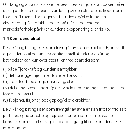
Omfang og art av slik sikkerhet besluttes av Fjordkraft basert på en
saklig og forholdsmessig vurdering av den aktuelle risikoen som
Fjordkraft mener foreligger ved kunden og/eller kundens
eksponering. Dette inkluderer også tilfeller der endrede
markedsforhold påvirker kundens eksponering eller risiko.
1.4 Konfidensialitet
De vilkår og betingelser som fremgår av avtalen mellom Fjordkraft
og kunden skal behandles konfidensielt. Avtalens vilkår og
betingelser kan kun overlates til en tredjepart dersom:
(i) både Fjordkraft og kunden samtykker;
(ii) det foreligger hjemmel i lov eller forskrift;
(iii) som ledd i betalingsinnkreving; eller
(iv) det er nødvendig som følge av selskapsendringer, herunder, men
ikke begrenset til
(v) fusjoner, fisjoner, oppkjøp og/eller eierskifter.
De vilkår og betingelser som fremgår av avtalen kan fritt formidles til
partenes egne ansatte og representanter i samme selskap eller
konsern som har et saklig behov for tilgang til den konfidensielle
informasjonen.