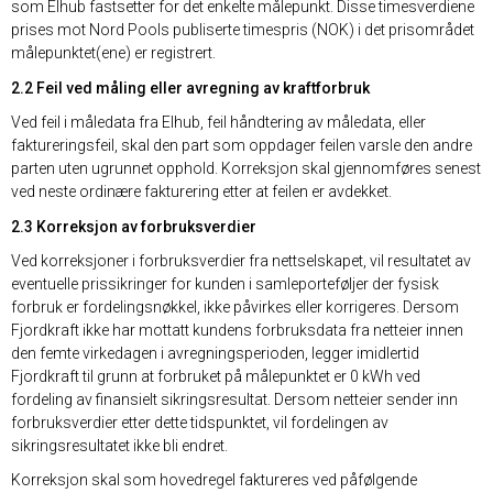
som Elhub fastsetter for det enkelte målepunkt. Disse timesverdiene
prises mot Nord Pools publiserte timespris (NOK) i det prisområdet
målepunktet(ene) er registrert.
2.2 Feil ved måling eller avregning av kraftforbruk
Ved feil i måledata fra Elhub, feil håndtering av måledata, eller
faktureringsfeil, skal den part som oppdager feilen varsle den andre
parten uten ugrunnet opphold. Korreksjon skal gjennomføres senest
ved neste ordinære fakturering etter at feilen er avdekket.
2.3 Korreksjon av forbruksverdier
Ved korreksjoner i forbruksverdier fra nettselskapet, vil resultatet av
eventuelle prissikringer for kunden i samleporteføljer der fysisk
forbruk er fordelingsnøkkel, ikke påvirkes eller korrigeres. Dersom
Fjordkraft ikke har mottatt kundens forbruksdata fra netteier innen
den femte virkedagen i avregningsperioden, legger imidlertid
Fjordkraft til grunn at forbruket på målepunktet er 0 kWh ved
fordeling av finansielt sikringsresultat. Dersom netteier sender inn
forbruksverdier etter dette tidspunktet, vil fordelingen av
sikringsresultatet ikke bli endret.
Korreksjon skal som hovedregel faktureres ved påfølgende