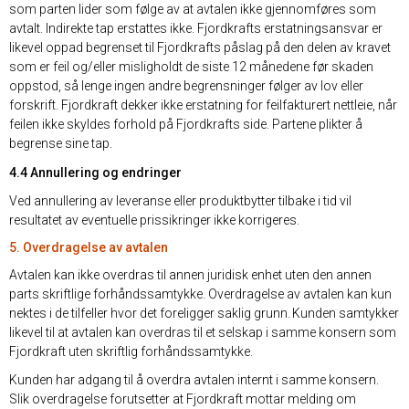
som parten lider som følge av at avtalen ikke gjennomføres som
avtalt. Indirekte tap erstattes ikke. Fjordkrafts erstatningsansvar er
likevel oppad begrenset til Fjordkrafts påslag på den delen av kravet
som er feil og/eller misligholdt de siste 12 månedene før skaden
oppstod, så lenge ingen andre begrensninger følger av lov eller
forskrift. Fjordkraft dekker ikke erstatning for feilfakturert nettleie, når
feilen ikke skyldes forhold på Fjordkrafts side. Partene plikter å
begrense sine tap.
4.4 Annullering og endringer
Ved annullering av leveranse eller produktbytter tilbake i tid vil
resultatet av eventuelle prissikringer ikke korrigeres.
5. Overdragelse av avtalen
Avtalen kan ikke overdras til annen juridisk enhet uten den annen
parts skriftlige forhåndssamtykke. Overdragelse av avtalen kan kun
nektes i de tilfeller hvor det foreligger saklig grunn. Kunden samtykker
likevel til at avtalen kan overdras til et selskap i samme konsern som
Fjordkraft uten skriftlig forhåndssamtykke.
Kunden har adgang til å overdra avtalen internt i samme konsern.
Slik overdragelse forutsetter at Fjordkraft mottar melding om