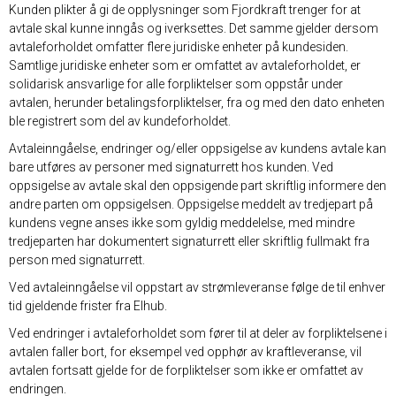
Kunden plikter å gi de opplysninger som Fjordkraft trenger for at
avtale skal kunne inngås og iverksettes. Det samme gjelder dersom
avtaleforholdet omfatter flere juridiske enheter på kundesiden.
Samtlige juridiske enheter som er omfattet av avtaleforholdet, er
solidarisk ansvarlige for alle forpliktelser som oppstår under
avtalen, herunder betalingsforpliktelser, fra og med den dato enheten
ble registrert som del av kundeforholdet.
Avtaleinngåelse, endringer og/eller oppsigelse av kundens avtale kan
bare utføres av personer med signaturrett hos kunden. Ved
oppsigelse av avtale skal den oppsigende part skriftlig informere den
andre parten om oppsigelsen. Oppsigelse meddelt av tredjepart på
kundens vegne anses ikke som gyldig meddelelse, med mindre
tredjeparten har dokumentert signaturrett eller skriftlig fullmakt fra
person med signaturrett.
Ved avtaleinngåelse vil oppstart av strømleveranse følge de til enhver
tid gjeldende frister fra Elhub.
Ved endringer i avtaleforholdet som fører til at deler av forpliktelsene i
avtalen faller bort, for eksempel ved opphør av kraftleveranse, vil
avtalen fortsatt gjelde for de forpliktelser som ikke er omfattet av
endringen.