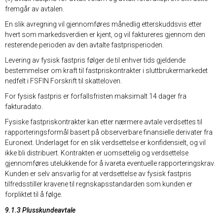
fremgår av avtalen.
En slik avregning vil gjennomføres månedlig etterskuddsvis etter
hvert som markedsverdien er kjent, og vil faktureres gjennom den
resterende perioden av den avtalte fastprisperioden.
Levering av fysisk fastpris følger de til enhver tids gjeldende
bestemmelser om kraft til fastpriskontrakter i sluttbrukermarkedet
nedfelt i FSFIN Forskrift til skatteloven.
For fysisk fastpris er forfallsfristen maksimalt 14 dager fra
fakturadato.
Fysiske fastpriskontrakter kan etter nærmere avtale verdsettes til
rapporteringsformål basert på observerbare finansielle derivater fra
Euronext. Underlaget for en slik verdsettelse er konfidensielt, og vil
ikke bli distribuert. Kontrakten er uomsettelig og verdsettelse
gjennomføres utelukkende for å ivareta eventuelle rapporteringskrav.
Kunden er selv ansvarlig for at verdsettelse av fysisk fastpris
tilfredsstiller kravene til regnskapsstandarden som kunden er
forpliktet til å følge.
9.1.3 Plusskundeavtale