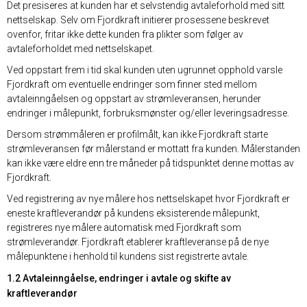
Det presiseres at kunden har et selvstendig avtaleforhold med sitt
nettselskap. Selv om Fjordkraft initierer prosessene beskrevet
ovenfor, fritar ikke dette kunden fra plikter som følger av
avtaleforholdet med nettselskapet.
Ved oppstart frem i tid skal kunden uten ugrunnet opphold varsle
Fjordkraft om eventuelle endringer som finner sted mellom
avtaleinngåelsen og oppstart av strømleveransen, herunder
endringer i målepunkt, forbruksmønster og/eller leveringsadresse.
Dersom strømmåleren er profilmålt, kan ikke Fjordkraft starte
strømleveransen før målerstand er mottatt fra kunden. Målerstanden
kan ikke være eldre enn tre måneder på tidspunktet denne mottas av
Fjordkraft.
Ved registrering av nye målere hos nettselskapet hvor Fjordkraft er
eneste kraftleverandør på kundens eksisterende målepunkt,
registreres nye målere automatisk med Fjordkraft som
strømleverandør. Fjordkraft etablerer kraftleveranse på de nye
målepunktene i henhold til kundens sist registrerte avtale.
1.2 Avtaleinngåelse, endringer i avtale og skifte av
kraftleverandør