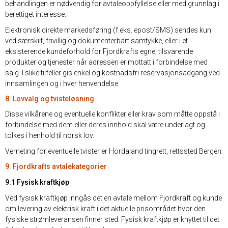
behandlingen er nødvendig for avtaleoppfyllelse eller med grunnlag i
berettiget interesse.
Elektronisk direkte markedsføring (f.eks. epost/SMS) sendes kun
ved særskilt, frivillig og dokumenterbart samtykke, eller i et
eksisterende kundeforhold for Fjordkrafts egne, tilsvarende
produkter og tjenester når adressen er mottatt i forbindelse med
salg. I slike tilfeller gis enkel og kostnadsfri reservasjonsadgang ved
innsamlingen og i hver henvendelse.
8. Lovvalg og tvisteløsning
Disse vilkårene og eventuelle konflikter eller krav som måtte oppstå i
forbindelse med dem eller deres innhold skal være underlagt og
tolkes i henhold til norsk lov.
Verneting for eventuelle tvister er Hordaland tingrett, rettssted Bergen.
9. Fjordkrafts avtalekategorier
9.1 Fysisk kraftkjøp
Ved fysisk kraftkjøp inngås det en avtale mellom Fjordkraft og kunde
om levering av elektrisk kraft i det aktuelle prisområdet hvor den
fysiske strømleveransen finner sted. Fysisk kraftkjøp er knyttet til det