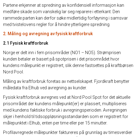
Partene erkjenner at spredning av konfidensiell informasjon kan
medføre skade som vanskelig lar seg reparere i etterkant. Den
rammede parten kan derfor søke midlertidig forføyning i samsvar
med tvistelovens regler for å hindre ytterligere spredning.
2. Måling og avregning av fysisk kraftforbruk
2.1 Fysisk kraftforbruk
Norge er delt inn i fem prisområder (NO1 – NO5). Strømprisen
kunden betaler er basert på spotprisen i det prisområdet hvor
kundens målepunkt er registrert, slik denne fastsettes på kraftbørsen
Nord Pool.
Måling av kraftforbruk foretas av nettselskapet. Fjordkraft benytter
måledata fra Elhub ved avregning av kunder.
Fysisk kraftforbruk avregnes ved at Nord Pool Spot for det aktuelle
prisområdet der kundens målepunkt(er) er plassert, multipliseres
med kundens faktiske forbruk i avregningsperioden. Avregningen
skjer i henhold til tidsoppløsningsstandarden som er registrert for
målepunktet i Elhub, enten per time eller per 15 minutter.
Profilavregnede målepunkter faktureres på grunnlag av timesverdier