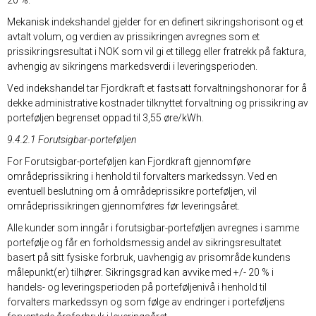
20 %.
Mekanisk indekshandel gjelder for en definert sikringshorisont og et
avtalt volum, og verdien av prissikringen avregnes som et
prissikringsresultat i NOK som vil gi et tillegg eller fratrekk på faktura,
avhengig av sikringens markedsverdi i leveringsperioden.
Ved indekshandel tar Fjordkraft et fastsatt forvaltningshonorar for å
dekke administrative kostnader tilknyttet forvaltning og prissikring av
porteføljen begrenset oppad til 3,55 øre/kWh.
9.4.2.1 Forutsigbar-porteføljen
For Forutsigbar-porteføljen kan Fjordkraft gjennomføre
områdeprissikring i henhold til forvalters markedssyn. Ved en
eventuell beslutning om å områdeprissikre porteføljen, vil
områdeprissikringen gjennomføres før leveringsåret.
Alle kunder som inngår i forutsigbar-porteføljen avregnes i samme
portefølje og får en forholdsmessig andel av sikringsresultatet
basert på sitt fysiske forbruk, uavhengig av prisområde kundens
målepunkt(er) tilhører. Sikringsgrad kan avvike med +/- 20 % i
handels- og leveringsperioden på porteføljenivå i henhold til
forvalters markedssyn og som følge av endringer i porteføljens