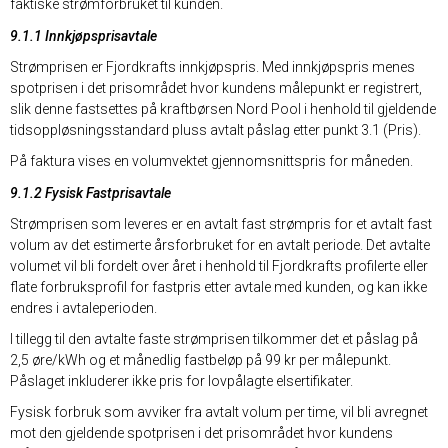
faktiske strømforbruket til kunden.
9.1.1 Innkjøpsprisavtale
Strømprisen er Fjordkrafts innkjøpspris. Med innkjøpspris menes
spotprisen i det prisområdet hvor kundens målepunkt er registrert,
slik denne fastsettes på kraftbørsen Nord Pool i henhold til gjeldende
tidsoppløsningsstandard pluss avtalt påslag etter punkt 3.1 (Pris).
På faktura vises en volumvektet gjennomsnittspris for måneden.
9.1.2 Fysisk Fastprisavtale
Strømprisen som leveres er en avtalt fast strømpris for et avtalt fast
volum av det estimerte årsforbruket for en avtalt periode. Det avtalte
volumet vil bli fordelt over året i henhold til Fjordkrafts profilerte eller
flate forbruksprofil for fastpris etter avtale med kunden, og kan ikke
endres i avtaleperioden.
I tillegg til den avtalte faste strømprisen tilkommer det et påslag på
2,5 øre/kWh og et månedlig fastbeløp på 99 kr per målepunkt.
Påslaget inkluderer ikke pris for lovpålagte elsertifikater.
Fysisk forbruk som avviker fra avtalt volum per time, vil bli avregnet
mot den gjeldende spotprisen i det prisområdet hvor kundens