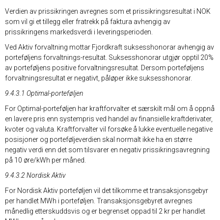
Verdien av prissikringen avregnes som et prissikringsresultat i NOK
som vil gi et tillegg eller fratrekk på faktura avhengig av
prissikringens markedsverdi i leveringsperioden.
Ved Aktiv forvaltning mottar Fjordkraft suksesshonorar avhengig av
porteføljens forvaltnings-resultat. Suksesshonorar utgjør opptil 20%
av porteføljens positive forvaltningsresultat. Dersom porteføljens
forvaltningsresultat er negativt, påløper ikke suksesshonorar.
9.4.3.1 Optimal-porteføljen
For Optimal-porteføljen har kraftforvalter et særskilt mål om å oppnå
en lavere pris enn systempris ved handel av finansielle kraftderivater,
kvoter og valuta. Kraftforvalter vil forsøke å lukke eventuelle negative
posisjoner og porteføljeverdien skal normalt ikke ha en større
negativ verdi enn det som tilsvarer en negativ prissikringsavregning
på 10 øre/kWh per måned.
9.4.3.2 Nordisk Aktiv
For Nordisk Aktiv porteføljen vil det tilkomme et transaksjonsgebyr
per handlet MWh i porteføljen. Transaksjonsgebyret avregnes
månedlig etterskuddsvis og er begrenset oppad til 2 kr per handlet