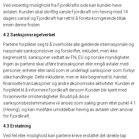
Ved vesentlig mislighold fra Fjordkrafts side kan kunden heve
avtalen. Kunden skal skriftlig varsle Fjordkraft om heving med 14
dagers varsel og Fjordkraft har rett til å foreta korrigerende tiltak
innen denne fristen.
4.2 Sanksjonsregelverket
Partene forplikter seg til å overholde alle gjeldende internasjonale og
nasjonale sanksjonslover og forskrifter, inkludert, men ikke
begrenset til, sanksjoner vedtatt av FN, EU og norske myndigheter.
Ingen av partene skal utføre transaksjoner eller inngå avtaler med
personer, enheter eller land som er underlagt sanksjoner som forbyr
slike handlinger. Dette inkluderer, men er ikke begrenset til, handel,
finansielle transaksjoner og andre økonomiske aktiviteter. Kunden er
forpliktet til å informere Fjordkraft dersom Kunden blir kjent med
forannevnte omstendigheter. Brudd på disse
sanksjonsbestemmelsene vil anses som saklig grunn etter punkt 4.1
(Heving), og kan medføre umiddelbar heving av avtalen uten ansvar
for Fjordkraft.
4.3 Erstatning
Ved feil eller mislighold kan partene kreve erstattet det direkte tap