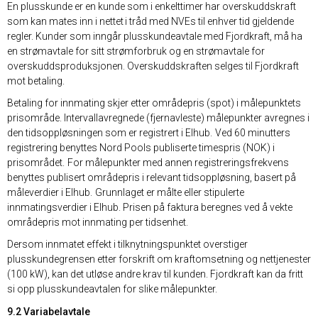
En plusskunde er en kunde som i enkelttimer har overskuddskraft
som kan mates inn i nettet i tråd med NVEs til enhver tid gjeldende
regler. Kunder som inngår plusskundeavtale med Fjordkraft, må ha
en strømavtale for sitt strømforbruk og en strømavtale for
overskuddsproduksjonen. Overskuddskraften selges til Fjordkraft
mot betaling.
Betaling for innmating skjer etter områdepris (spot) i målepunktets
prisområde. Intervallavregnede (fjernavleste) målepunkter avregnes i
den tidsoppløsningen som er registrert i Elhub. Ved 60 minutters
registrering benyttes Nord Pools publiserte timespris (NOK) i
prisområdet. For målepunkter med annen registreringsfrekvens
benyttes publisert områdepris i relevant tidsoppløsning, basert på
måleverdier i Elhub. Grunnlaget er målte eller stipulerte
innmatingsverdier i Elhub. Prisen på faktura beregnes ved å vekte
områdepris mot innmating per tidsenhet.
Dersom innmatet effekt i tilknytningspunktet overstiger
plusskundegrensen etter forskrift om kraftomsetning og nettjenester
(100 kW), kan det utløse andre krav til kunden. Fjordkraft kan da fritt
si opp plusskundeavtalen for slike målepunkter.
9.2 Variabelavtale