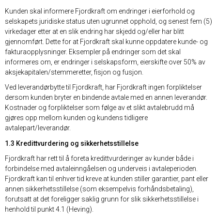
Kunden skal informere Fjordkraft om endringer i eierforhold og
selskapets juridiske status uten ugrunnet opphold, og senest fem (5)
virkedager etter at en slik endring har skjedd og/eller har blitt
gjennomført. Dette for at Fjordkraft skal kunne oppdatere kunde- og
fakturaopplysninger. Eksempler på endringer som det skal
informeres om, er endringer i selskapsform, eierskifte over 50% av
aksjekapitalen/stemmeretter, fisjon og fusjon.
Ved leverandørbytte til Fjordkraft, har Fjordkraft ingen forpliktelser
dersom kunden bryter en bindende avtale med en annen leverandør.
Kostnader og forpliktelser som følge av et slikt avtalebrudd må
gjøres opp mellom kunden og kundens tidligere
avtalepart/leverandør.
1.3 Kredittvurdering og sikkerhetsstillelse
Fjordkraft har rett til å foreta kredittvurderinger av kunder både i
forbindelse med avtaleinngåelsen og underveis i avtaleperioden.
Fjordkraft kan til enhver tid kreve at kunden stiller garantier, pant eller
annen sikkerhetsstillelse (som eksempelvis forhåndsbetaling),
forutsatt at det foreligger saklig grunn for slik sikkerhetsstillelse i
henhold til punkt 4.1 (Heving).