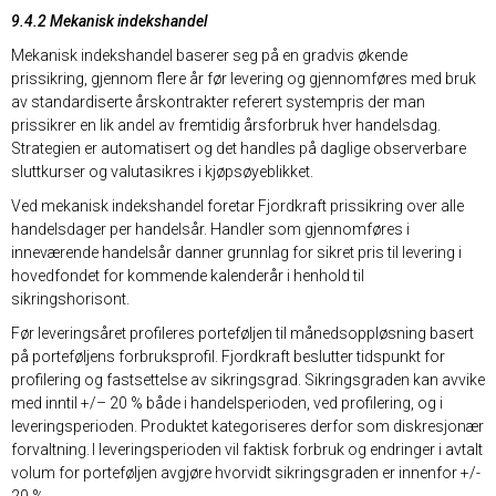
9.4.2 Mekanisk indekshandel
Mekanisk indekshandel baserer seg på en gradvis økende
prissikring, gjennom flere år før levering og gjennomføres med bruk
av standardiserte årskontrakter referert systempris der man
prissikrer en lik andel av fremtidig årsforbruk hver handelsdag.
Strategien er automatisert og det handles på daglige observerbare
sluttkurser og valutasikres i kjøpsøyeblikket.
Ved mekanisk indekshandel foretar Fjordkraft prissikring over alle
handelsdager per handelsår. Handler som gjennomføres i
inneværende handelsår danner grunnlag for sikret pris til levering i
hovedfondet for kommende kalenderår i henhold til
sikringshorisont.
Før leveringsåret profileres porteføljen til månedsoppløsning basert
på porteføljens forbruksprofil. Fjordkraft beslutter tidspunkt for
profilering og fastsettelse av sikringsgrad. Sikringsgraden kan avvike
med inntil +/– 20 % både i handelsperioden, ved profilering, og i
leveringsperioden. Produktet kategoriseres derfor som diskresjonær
forvaltning. I leveringsperioden vil faktisk forbruk og endringer i avtalt
volum for porteføljen avgjøre hvorvidt sikringsgraden er innenfor +/-