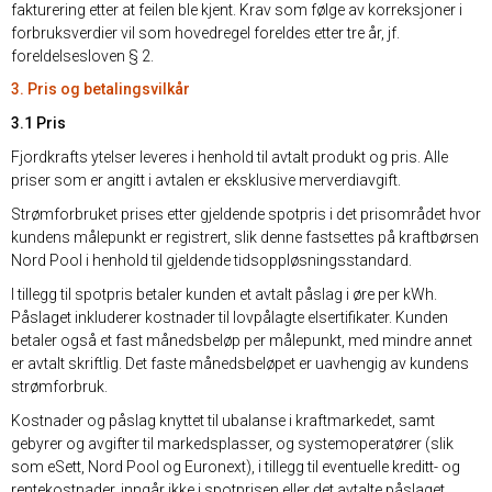
fakturering etter at feilen ble kjent. Krav som følge av korreksjoner i
forbruksverdier vil som hovedregel foreldes etter tre år, jf.
foreldelsesloven § 2.
3. Pris og betalingsvilkår
3.1 Pris
Fjordkrafts ytelser leveres i henhold til avtalt produkt og pris. Alle
priser som er angitt i avtalen er eksklusive merverdiavgift.
Strømforbruket prises etter gjeldende spotpris i det prisområdet hvor
kundens målepunkt er registrert, slik denne fastsettes på kraftbørsen
Nord Pool i henhold til gjeldende tidsoppløsningsstandard.
I tillegg til spotpris betaler kunden et avtalt påslag i øre per kWh.
Påslaget inkluderer kostnader til lovpålagte elsertifikater. Kunden
betaler også et fast månedsbeløp per målepunkt, med mindre annet
er avtalt skriftlig. Det faste månedsbeløpet er uavhengig av kundens
strømforbruk.
Kostnader og påslag knyttet til ubalanse i kraftmarkedet, samt
gebyrer og avgifter til markedsplasser, og systemoperatører (slik
som eSett, Nord Pool og Euronext), i tillegg til eventuelle kreditt- og
rentekostnader, inngår ikke i spotprisen eller det avtalte påslaget.