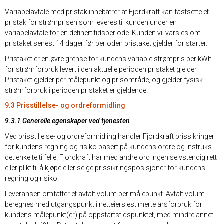
Variabelavtale med pristak innebærer at Fjordkraft kan fastsette et
pristak for strømprisen som leveres til kunden under en
variabelavtale for en definert tidsperiode. Kunden vil varsles om
pristaket senest 14 dager før perioden pristaket gjelder for starter.
Pristaket er en øvre grense for kundens variable strømpris per kWh
for strømforbruk levert i den aktuelle perioden pristaket gjelder.
Pristaket gjelder per målepunkt og prisområde, og gjelder fysisk
strømforbruk i perioden pristaket er gjeldende.
9.3 Prisstillelse- og ordreformidling
9.3.1 Generelle egenskaper ved tjenesten
Ved prisstillelse- og ordreformidling handler Fjordkraft prissikringer
for kundens regning og risiko basert på kundens ordre og instruks i
det enkelte tilfelle. Fjordkraft har med andre ord ingen selvstendig rett
eller plikt til å kjøpe eller selge prissikringsposisjoner for kundens
regning og risiko.
Leveransen omfatter et avtalt volum per målepunkt. Avtalt volum
beregnes med utgangspunkt i netteiers estimerte årsforbruk for
kundens målepunkt(er) på oppstartstidspunktet, med mindre annet