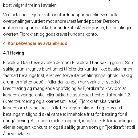
boet velger å tre inn i avtalen.
Ved betaling til Fjordkrafts innfordringspartner blir eventuelle
overbetalinger vurdert mot andre utestående poster. Dersom
innfordringspartner ikke har andre utestående poster, blir betalingen
overført Fjordkraft og godskrevet kundens konto.
4. Konsekvenser av avtalebrudd
4.1 Heving
Fjordkraft kan heve avtalen dersom Fjordkraft har saklig grunn. Som
saklig grunn regnes blant annet tilfeller der kunden ikke betaler innen
fastsatt betalingsfrist, eller ved forventet betalingsmislighold. Saklig
grunn omfatter også tilfeller der kunden har svak eller svekket
kredittrating og manglende oppfølging av Fjordkrafts krav om at
kunden avgir garantier eller sikkerhetsstillelse i henhold til punkt 1.3
(Kredittvurdering og sikkerhetsstillelse). Fjordkraft skal varsle
kunden om heving, og i tilfelle betalingsmislighold og forventet
betalingsmislighold skal varselet inneholde frist for betaling for å
unngå heving. At kunden melder oppbud, inngår gjeldsforhandlinger
eller er begjært konkurs er også saklig grunn som gir Fjordkraft rett til
å heve avtalen.