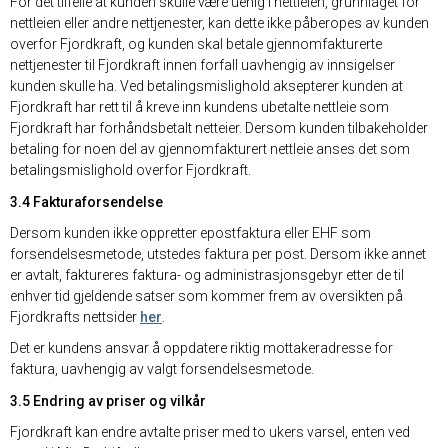
For det tilfelle at kunden skulle være uenig i nettleien, grunnlaget for
nettleien eller andre nettjenester, kan dette ikke påberopes av kunden
overfor Fjordkraft, og kunden skal betale gjennomfakturerte
nettjenester til Fjordkraft innen forfall uavhengig av innsigelser
kunden skulle ha. Ved betalingsmislighold aksepterer kunden at
Fjordkraft har rett til å kreve inn kundens ubetalte nettleie som
Fjordkraft har forhåndsbetalt netteier. Dersom kunden tilbakeholder
betaling for noen del av gjennomfakturert nettleie anses det som
betalingsmislighold overfor Fjordkraft.
3.4 Fakturaforsendelse
Dersom kunden ikke oppretter epostfaktura eller EHF som
forsendelsesmetode, utstedes faktura per post. Dersom ikke annet
er avtalt, faktureres faktura- og administrasjonsgebyr etter de til
enhver tid gjeldende satser som kommer frem av oversikten på
Fjordkrafts nettsider
her
.
Det er kundens ansvar å oppdatere riktig mottakeradresse for
faktura, uavhengig av valgt forsendelsesmetode.
3.5 Endring av priser og vilkår
Fjordkraft kan endre avtalte priser med to ukers varsel, enten ved