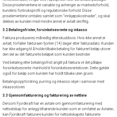
Disse priselementene er variable og avhenger av markedsforhold,
kundens forbruksprofil og regulatoriske forhold. Disse
priselementene omtales samlet som "innkjøpskostnader", og skal
dekkes av kunden med mindre annet er avtalt skriftlig.
3.2 Betalingsfrister, forsinkelsesrente og inkasso
Faktura produseres månedlig etterskuddsvis. Hvis ikke annet er
avtalt, forfaller fakturaen fjorten (14) dager etter fakturadato. Kunden
har ikke adgang til å holde tilbake betaling for fakturert beløp utover
den del av det fakturerte beløpet som kunden bestrider.
Ved betaling etter betalingsfrist angitt på faktura vil det påløpe
forsinkelsesrente i henhold til forsinkelsesrenteloven. Dette gjelder
også for beløp som kunden har holdt tilbake uten grunn.
Betalingsoppfordring, purring og inkasso skjer i samsvar med
inkassoloven.
3.3 Gjennomfakturering og fakturering av nettleie
Dersom Fjordkraft har en avtale om gjennomfakturering med
nettselskap for anlegg tilhørende kunden som er omfattet av Avtalen,
kan Fjordkraft fakturere kunden for nettselskapets fakturerte