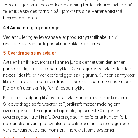
forskrift. Fjordkraft dekker ikke erstatning for feilfakturert nettleie, når
feilen ikke skyldes forhold på Fjordkrafts side. Partene plikter å
begrense sine tap.
4.4 Annullering og endringer
Ved annullering av leveranse eller produktbytter tilbake i tid vil
resultatet av eventuelle prissikringer ikke korrigeres.
5. Overdragelse av avtalen
Avtalen kan ikke overdras til annen juridisk enhet uten den annen
parts skriftlige forhåndssamtykke. Overdragelse av avtalen kan kun
nektes i de tilfeller hvor det foreligger saklig grunn. Kunden samtykker
likevel til at avtalen kan overdras til et selskap i samme konsern som
Fjordkraft uten skriftlig forhåndssamtykke.
Kunden har adgang til å overdra avtalen internt i samme konsern.
Slik overdragelse forutsetter at Fjordkraft mottar melding om
overdragelsen uten ugrunnet opphold, og senest 30 dager før
overdragelsen trer i kraft. Overdragelsen medfører at kunden forblir
solidarisk ansvarlig for avtalens forpliktelser inntil overdragelsen er
varslet, registret og gjennomført i Fjordkraft sine systemer.