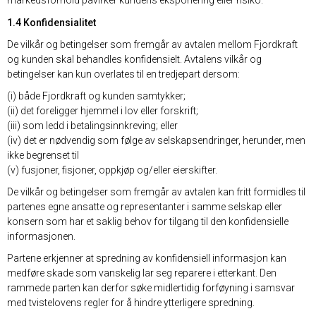
markedsforhold påvirker kundens eksponering eller risiko.
1.4 Konfidensialitet
De vilkår og betingelser som fremgår av avtalen mellom Fjordkraft
og kunden skal behandles konfidensielt. Avtalens vilkår og
betingelser kan kun overlates til en tredjepart dersom:
(i) både Fjordkraft og kunden samtykker;
(ii) det foreligger hjemmel i lov eller forskrift;
(iii) som ledd i betalingsinnkreving; eller
(iv) det er nødvendig som følge av selskapsendringer, herunder, men
ikke begrenset til
(v) fusjoner, fisjoner, oppkjøp og/eller eierskifter.
De vilkår og betingelser som fremgår av avtalen kan fritt formidles til
partenes egne ansatte og representanter i samme selskap eller
konsern som har et saklig behov for tilgang til den konfidensielle
informasjonen.
Partene erkjenner at spredning av konfidensiell informasjon kan
medføre skade som vanskelig lar seg reparere i etterkant. Den
rammede parten kan derfor søke midlertidig forføyning i samsvar
med tvistelovens regler for å hindre ytterligere spredning.