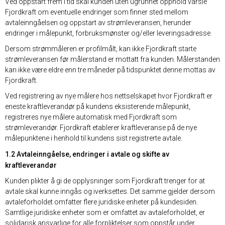
Ved oppstart frem i tid skal kunden uten ugrunnet opphold varsle
Fjordkraft om eventuelle endringer som finner sted mellom
avtaleinngåelsen og oppstart av strømleveransen, herunder
endringer i målepunkt, forbruksmønster og/eller leveringsadresse.
Dersom strømmåleren er profilmålt, kan ikke Fjordkraft starte
strømleveransen før målerstand er mottatt fra kunden. Målerstanden
kan ikke være eldre enn tre måneder på tidspunktet denne mottas av
Fjordkraft.
Ved registrering av nye målere hos nettselskapet hvor Fjordkraft er
eneste kraftleverandør på kundens eksisterende målepunkt,
registreres nye målere automatisk med Fjordkraft som
strømleverandør. Fjordkraft etablerer kraftleveranse på de nye
målepunktene i henhold til kundens sist registrerte avtale.
1.2 Avtaleinngåelse, endringer i avtale og skifte av
kraftleverandør
Kunden plikter å gi de opplysninger som Fjordkraft trenger for at
avtale skal kunne inngås og iverksettes. Det samme gjelder dersom
avtaleforholdet omfatter flere juridiske enheter på kundesiden.
Samtlige juridiske enheter som er omfattet av avtaleforholdet, er
solidarisk ansvarlige for alle forpliktelser som oppstår under