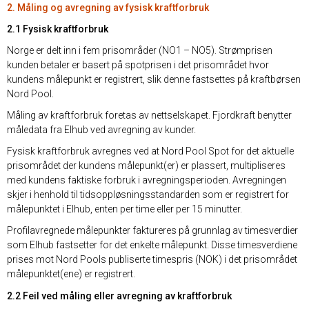
2. Måling og avregning av fysisk kraftforbruk
2.1 Fysisk kraftforbruk
Norge er delt inn i fem prisområder (NO1 – NO5). Strømprisen
kunden betaler er basert på spotprisen i det prisområdet hvor
kundens målepunkt er registrert, slik denne fastsettes på kraftbørsen
Nord Pool.
Måling av kraftforbruk foretas av nettselskapet. Fjordkraft benytter
måledata fra Elhub ved avregning av kunder.
Fysisk kraftforbruk avregnes ved at Nord Pool Spot for det aktuelle
prisområdet der kundens målepunkt(er) er plassert, multipliseres
med kundens faktiske forbruk i avregningsperioden. Avregningen
skjer i henhold til tidsoppløsningsstandarden som er registrert for
målepunktet i Elhub, enten per time eller per 15 minutter.
Profilavregnede målepunkter faktureres på grunnlag av timesverdier
som Elhub fastsetter for det enkelte målepunkt. Disse timesverdiene
prises mot Nord Pools publiserte timespris (NOK) i det prisområdet
målepunktet(ene) er registrert.
2.2 Feil ved måling eller avregning av kraftforbruk