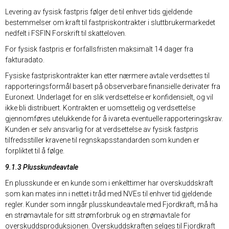
Levering av fysisk fastpris følger de til enhver tids gjeldende
bestemmelser om kraft til fastpriskontrakter i sluttbrukermarkedet
nedfelt i FSFIN Forskrift til skatteloven.
For fysisk fastpris er forfallsfristen maksimalt 14 dager fra
fakturadato.
Fysiske fastpriskontrakter kan etter nærmere avtale verdsettes til
rapporteringsformål basert på observerbare finansielle derivater fra
Euronext. Underlaget for en slik verdsettelse er konfidensielt, og vil
ikke bli distribuert. Kontrakten er uomsettelig og verdsettelse
gjennomføres utelukkende for å ivareta eventuelle rapporteringskrav.
Kunden er selv ansvarlig for at verdsettelse av fysisk fastpris
tilfredsstiller kravene til regnskapsstandarden som kunden er
forpliktet til å følge.
9.1.3 Plusskundeavtale
En plusskunde er en kunde som i enkelttimer har overskuddskraft
som kan mates inn i nettet i tråd med NVEs til enhver tid gjeldende
regler. Kunder som inngår plusskundeavtale med Fjordkraft, må ha
en strømavtale for sitt strømforbruk og en strømavtale for
overskuddsproduksjonen. Overskuddskraften selges til Fjordkraft