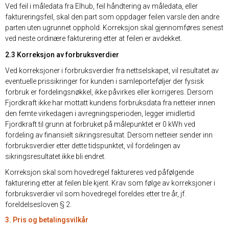
Ved feil i måledata fra Elhub, feil håndtering av måledata, eller
faktureringsfeil, skal den part som oppdager feilen varsle den andre
parten uten ugrunnet opphold. Korreksjon skal gjennomføres senest
ved neste ordinære fakturering etter at feilen er avdekket.
2.3 Korreksjon av forbruksverdier
Ved korreksjoner i forbruksverdier fra nettselskapet, vil resultatet av
eventuelle prissikringer for kunden i samleporteføljer der fysisk
forbruk er fordelingsnøkkel, ikke påvirkes eller korrigeres. Dersom
Fjordkraft ikke har mottatt kundens forbruksdata fra netteier innen
den femte virkedagen i avregningsperioden, legger imidlertid
Fjordkraft til grunn at forbruket på målepunktet er 0 kWh ved
fordeling av finansielt sikringsresultat. Dersom netteier sender inn
forbruksverdier etter dette tidspunktet, vil fordelingen av
sikringsresultatet ikke bli endret.
Korreksjon skal som hovedregel faktureres ved påfølgende
fakturering etter at feilen ble kjent. Krav som følge av korreksjoner i
forbruksverdier vil som hovedregel foreldes etter tre år, jf.
foreldelsesloven § 2.
3. Pris og betalingsvilkår