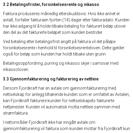
3.2 Betalingsfrister, forsinkelsesrente og inkasso
Faktura produseres månedlig etterskuddsvis. Hvis ikke annet er
avtalt, forfaller fakturaen fjorten (14) dager etter fakturadato. Kunden
har ikke adgang til å holde tilbake betaling for fakturert beløp utover
den del av det fakturerte beløpet som kunden bestrider.
Ved betaling etter betalingsfrist angitt på faktura vil det påløpe
forsinkelsesrente i henhold til forsinkelsesrenteloven. Dette gjelder
også for beløp som kunden har holdt tilbake uten grunn.
Betalingsoppfordring, purring og inkasso skjer i samsvar med
inkassoloven.
3.3 Gjennomfakturering og fakturering av nettleie
Dersom Fjordkraft har en avtale om gjennomfakturering med
nettselskap for anlegg tilhørende kunden som er omfattet av Avtalen,
kan Fjordkraft fakturere kunden for nettselskapets fakturerte
nettjenester. Kunden vil automatisk motta nettleie sammen med
strømfaktura.
I nettområder Fjordkraft ikke har inngått avtale om
gjennomfakturering vil faktura som kunden mottar fra Fjordkraft kun