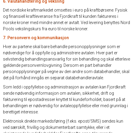
6. Valutahåndtering og veksling
Det nordiske kraftmarkedet omsettes i euro på kraftbørsene. Fysisk
og finansiell kraftleveranse fra Fjordkraft til kunden faktureres i
norske kroner med mindre annet er avtalt. Ved levering benyttes Nord
Pools vekslingskurs fra euro til norske kroner.
7. Personvern og kommunikasjon
Hver av partene skal bare behandle personopplysninger som er
nødvendige for å oppfylle og administrere avtalen. Hver part er
selvstendig behandlingsansvarlig for sin behandling og skal etterleve
gjeldende personvernlovgivning. Dersom en part behandler
personopplysninger på vegne av den andre som databehandler, skal
det på forhånd inngås en separat databehandleravtale.
Som ledd i oppfyllelse og administrasjon av avtalen kan Fjordkraft
sende nødvendig informasjon om avtalen, sikkerhet, drift og
fakturering til epostadresser knyttet til kundeforholdet, basert på at
behandlingen er nødvendig for avtaleoppfyllelse eller med grunnlag i
berettiget interesse.
Elektronisk direkte markedsføring (f.eks. epost/SMS) sendes kun
ved særskilt, frivillig og dokumenterbart samtykke, eller i et