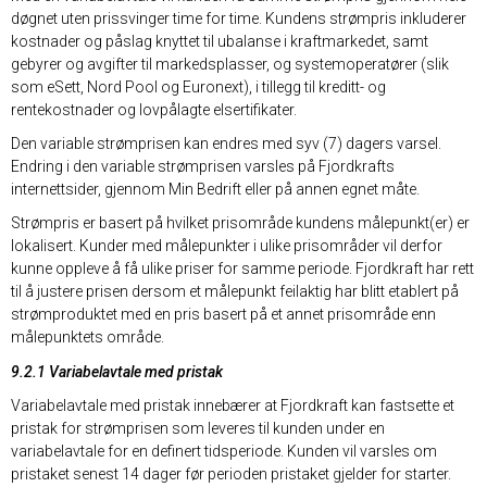
døgnet uten prissvinger time for time. Kundens strømpris inkluderer
kostnader og påslag knyttet til ubalanse i kraftmarkedet, samt
gebyrer og avgifter til markedsplasser, og systemoperatører (slik
som eSett, Nord Pool og Euronext), i tillegg til kreditt- og
rentekostnader og lovpålagte elsertifikater.
Den variable strømprisen kan endres med syv (7) dagers varsel.
Endring i den variable strømprisen varsles på Fjordkrafts
internettsider, gjennom Min Bedrift eller på annen egnet måte.
Strømpris er basert på hvilket prisområde kundens målepunkt(er) er
lokalisert. Kunder med målepunkter i ulike prisområder vil derfor
kunne oppleve å få ulike priser for samme periode. Fjordkraft har rett
til å justere prisen dersom et målepunkt feilaktig har blitt etablert på
strømproduktet med en pris basert på et annet prisområde enn
målepunktets område.
9.2.1 Variabelavtale med pristak
Variabelavtale med pristak innebærer at Fjordkraft kan fastsette et
pristak for strømprisen som leveres til kunden under en
variabelavtale for en definert tidsperiode. Kunden vil varsles om
pristaket senest 14 dager før perioden pristaket gjelder for starter.