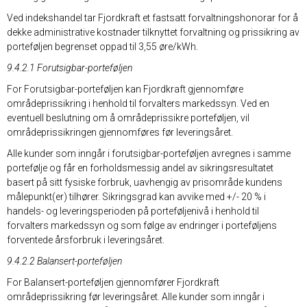
Ved indekshandel tar Fjordkraft et fastsatt forvaltningshonorar for å
dekke administrative kostnader tilknyttet forvaltning og prissikring av
porteføljen begrenset oppad til 3,55 øre/kWh.
9.4.2.1 Forutsigbar-porteføljen
For Forutsigbar-porteføljen kan Fjordkraft gjennomføre
områdeprissikring i henhold til forvalters markedssyn. Ved en
eventuell beslutning om å områdeprissikre porteføljen, vil
områdeprissikringen gjennomføres før leveringsåret.
Alle kunder som inngår i forutsigbar-porteføljen avregnes i samme
portefølje og får en forholdsmessig andel av sikringsresultatet
basert på sitt fysiske forbruk, uavhengig av prisområde kundens
målepunkt(er) tilhører. Sikringsgrad kan avvike med +/- 20 % i
handels- og leveringsperioden på porteføljenivå i henhold til
forvalters markedssyn og som følge av endringer i porteføljens
forventede årsforbruk i leveringsåret.
9.4.2.2 Balansert-porteføljen
For Balansert-porteføljen gjennomfører Fjordkraft
områdeprissikring før leveringsåret. Alle kunder som inngår i