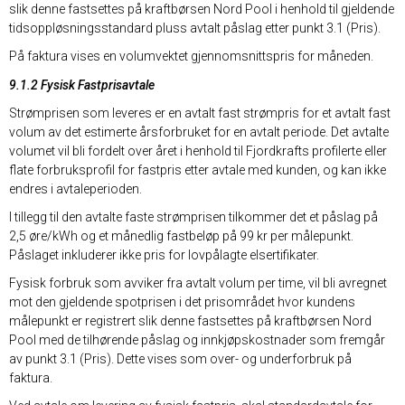
slik denne fastsettes på kraftbørsen Nord Pool i henhold til gjeldende
tidsoppløsningsstandard pluss avtalt påslag etter punkt 3.1 (Pris).
På faktura vises en volumvektet gjennomsnittspris for måneden.
9.1.2 Fysisk Fastprisavtale
Strømprisen som leveres er en avtalt fast strømpris for et avtalt fast
volum av det estimerte årsforbruket for en avtalt periode. Det avtalte
volumet vil bli fordelt over året i henhold til Fjordkrafts profilerte eller
flate forbruksprofil for fastpris etter avtale med kunden, og kan ikke
endres i avtaleperioden.
I tillegg til den avtalte faste strømprisen tilkommer det et påslag på
2,5 øre/kWh og et månedlig fastbeløp på 99 kr per målepunkt.
Påslaget inkluderer ikke pris for lovpålagte elsertifikater.
Fysisk forbruk som avviker fra avtalt volum per time, vil bli avregnet
mot den gjeldende spotprisen i det prisområdet hvor kundens
målepunkt er registrert slik denne fastsettes på kraftbørsen Nord
Pool med de tilhørende påslag og innkjøpskostnader som fremgår
av punkt 3.1 (Pris). Dette vises som over- og underforbruk på
faktura.