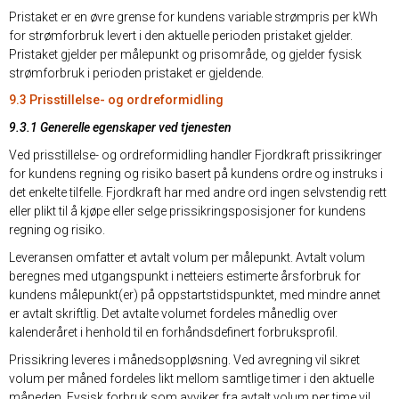
Pristaket er en øvre grense for kundens variable strømpris per kWh
for strømforbruk levert i den aktuelle perioden pristaket gjelder.
Pristaket gjelder per målepunkt og prisområde, og gjelder fysisk
strømforbruk i perioden pristaket er gjeldende.
9.3 Prisstillelse- og ordreformidling
9.3.1 Generelle egenskaper ved tjenesten
Ved prisstillelse- og ordreformidling handler Fjordkraft prissikringer
for kundens regning og risiko basert på kundens ordre og instruks i
det enkelte tilfelle. Fjordkraft har med andre ord ingen selvstendig rett
eller plikt til å kjøpe eller selge prissikringsposisjoner for kundens
regning og risiko.
Leveransen omfatter et avtalt volum per målepunkt. Avtalt volum
beregnes med utgangspunkt i netteiers estimerte årsforbruk for
kundens målepunkt(er) på oppstartstidspunktet, med mindre annet
er avtalt skriftlig. Det avtalte volumet fordeles månedlig over
kalenderåret i henhold til en forhåndsdefinert forbruksprofil.
Prissikring leveres i månedsoppløsning. Ved avregning vil sikret
volum per måned fordeles likt mellom samtlige timer i den aktuelle
måneden. Fysisk forbruk som avviker fra avtalt volum per time vil