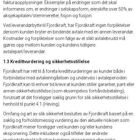
fakturaopplysninger. Eksempler på endringer som det skal
informeres om, er endringer i selskapsform, eierskifte over 50% av
aksjekapitalen/stemmeretter, fisjon og fusjon.
Ved leverandørbytte til Fjordkraft, har Fjordkraft ingen forpliktelser
dersom kunden bryter en bindende avtale med en annen leverandør.
Kostnader og forpliktelser som følge av et slikt avtalebrudd må
gjøres opp mellom kunden og kundens tidligere
avtalepart/leverandør.
1.3 Kredittvurdering og sikkerhetsstillelse
Fjordkraft har rett til å foreta kredittvurderinger av kunder både i
forbindelse med avtaleinngåelsen og underveis i avtaleperioden.
Fjordkraft kan til enhver tid kreve at kunden stiller garantier, pant eller
annen sikkerhetsstillelse (som eksempelvis forhåndsbetaling),
forutsatt at det foreligger saklig grunn for slik sikkerhetsstillelse i
henhold til punkt 4.1 (Heving).
Omfang og art av slik sikkerhet besluttes av Fjordkraft basert på en
saklig og forholdsmessig vurdering av den aktuelle risikoen som
Fjordkraft mener foreligger ved kunden og/eller kundens
eksponering. Dette inkluderer også tilfeller der endrede