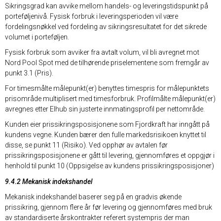
Sikringsgrad kan avvike mellom handels- og leveringstidspunkt på
porteføljenivå. Fysisk forbruk i leveringsperioden vil være
fordelingsnøkkel ved fordeling av sikringsresultatet for det sikrede
volumet i porteføljen.
Fysisk forbruk som avviker fra avtalt volum, vil bli avregnet mot
Nord Pool Spot med de tilhørende priselementene som fremgår av
punkt 3.1 (Pris).
For timesmålte målepunkt(er) benyttes timespris for målepunktets
prisområde multiplisert med timesforbruk. Profilmålte målepunkt(er)
avregnes etter Elhub sin justerte innmatingsprofil per nettområde.
Kunden eier prissikringsposisjonene som Fjordkraft har inngått på
kundens vegne. Kunden bærer den fulle markedsrisikoen knyttet til
disse, se punkt 11 (Risiko). Ved opphør av avtalen før
prissikringsposisjonene er gått til levering, gjennomføres et oppgjør i
henhold til punkt 10 (Oppsigelse av kundens prissikringsposisjoner)
9.4.2 Mekanisk indekshandel
Mekanisk indekshandel baserer seg på en gradvis økende
prissikring, gjennom flere år før levering og gjennomføres med bruk
av standardiserte årskontrakter referert systempris der man