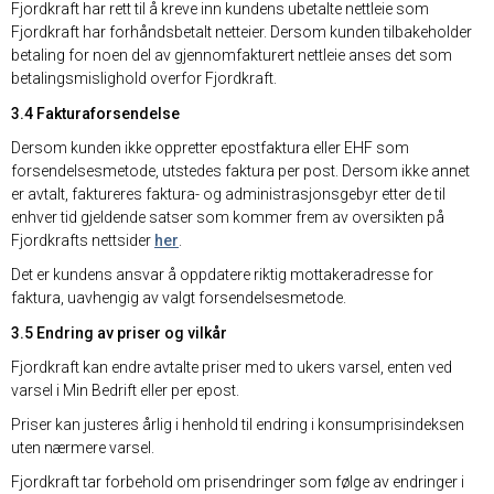
Fjordkraft har rett til å kreve inn kundens ubetalte nettleie som
Fjordkraft har forhåndsbetalt netteier. Dersom kunden tilbakeholder
betaling for noen del av gjennomfakturert nettleie anses det som
betalingsmislighold overfor Fjordkraft.
3.4 Fakturaforsendelse
Dersom kunden ikke oppretter epostfaktura eller EHF som
forsendelsesmetode, utstedes faktura per post. Dersom ikke annet
er avtalt, faktureres faktura- og administrasjonsgebyr etter de til
enhver tid gjeldende satser som kommer frem av oversikten på
Fjordkrafts nettsider
her
.
Det er kundens ansvar å oppdatere riktig mottakeradresse for
faktura, uavhengig av valgt forsendelsesmetode.
3.5 Endring av priser og vilkår
Fjordkraft kan endre avtalte priser med to ukers varsel, enten ved
varsel i Min Bedrift eller per epost.
Priser kan justeres årlig i henhold til endring i konsumprisindeksen
uten nærmere varsel.
Fjordkraft tar forbehold om prisendringer som følge av endringer i