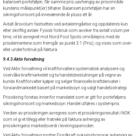
balansert-porteføljen, får samme pris uavhengig av prisområde
kundens målepunkt(er) tilhører. Balansert-porteføljen har en
sikringshorisont på inneværende år pluss ett år.
Avtalt årsvolum fastsettes ved avtaleinngåelse og oppdateres kun
etter skriftlig avtale. Fysisk forbruk som avviker fra avtalt volum per
time, vil bli avregnet mot Nord Pool Spots områdepris med de
priselementene som fremgår av punkt 3.1 (Pris), og vises som over-
eller underforbruk på faktura.
9.4.3 Aktiv forvaltning
Ved Aktiv forvaltning vil kraftforvaltere systematisk analysere og
overvåke kraftmarkedet og ta handelsbeslutninger på vegne av
kunde. Kraftforvalter kjøper og selger finansielle kraftderivater i
forwardmarkedet basert på markedssyn og valgt handelsstrategi.
Prissikring foretas innenfor mandatet som er gitt for porteføljens
sikringshorisont og markedssyn. Handel utføres i systempris.
Verdien av prissikringen avregnes som et prissikringsresultat i NOK
som vil gi et tillegg eller fratrekk på faktura avhengig av
prissikringens markedsverdi i leveringsperioden.
Ved Aktiv forvaltning mottar Fjordkraft suksesshonorar avhengig av