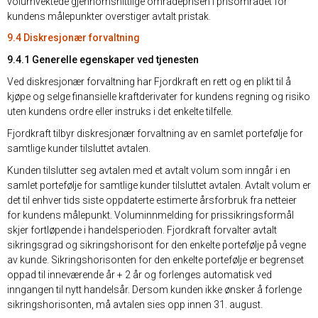
volumvektede gjennomsnittlige områdeprisen i prisområdet for
kundens målepunkter overstiger avtalt pristak.
9.4 Diskresjonær forvaltning
9.4.1 Generelle egenskaper ved tjenesten
Ved diskresjonær forvaltning har Fjordkraft en rett og en plikt til å
kjøpe og selge finansielle kraftderivater for kundens regning og risiko
uten kundens ordre eller instruks i det enkelte tilfelle.
Fjordkraft tilbyr diskresjonær forvaltning av en samlet portefølje for
samtlige kunder tilsluttet avtalen.
Kunden tilslutter seg avtalen med et avtalt volum som inngår i en
samlet portefølje for samtlige kunder tilsluttet avtalen. Avtalt volum er
det til enhver tids siste oppdaterte estimerte årsforbruk fra netteier
for kundens målepunkt. Voluminnmelding for prissikringsformål
skjer fortløpende i handelsperioden. Fjordkraft forvalter avtalt
sikringsgrad og sikringshorisont for den enkelte portefølje på vegne
av kunde. Sikringshorisonten for den enkelte portefølje er begrenset
oppad til inneværende år + 2 år og forlenges automatisk ved
inngangen til nytt handelsår. Dersom kunden ikke ønsker å forlenge
sikringshorisonten, må avtalen sies opp innen 31. august.