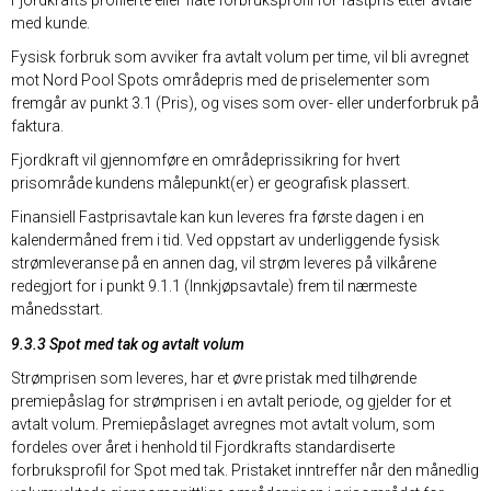
Fjordkrafts profilerte eller flate forbruksprofil for fastpris etter avtale
med kunde.
Fysisk forbruk som avviker fra avtalt volum per time, vil bli avregnet
mot Nord Pool Spots områdepris med de priselementer som
fremgår av punkt 3.1 (Pris), og vises som over- eller underforbruk på
faktura.
Fjordkraft vil gjennomføre en områdeprissikring for hvert
prisområde kundens målepunkt(er) er geografisk plassert.
Finansiell Fastprisavtale kan kun leveres fra første dagen i en
kalendermåned frem i tid. Ved oppstart av underliggende fysisk
strømleveranse på en annen dag, vil strøm leveres på vilkårene
redegjort for i punkt 9.1.1 (Innkjøpsavtale) frem til nærmeste
månedsstart.
9.3.3 Spot med tak og avtalt volum
Strømprisen som leveres, har et øvre pristak med tilhørende
premiepåslag for strømprisen i en avtalt periode, og gjelder for et
avtalt volum. Premiepåslaget avregnes mot avtalt volum, som
fordeles over året i henhold til Fjordkrafts standardiserte
forbruksprofil for Spot med tak. Pristaket inntreffer når den månedlig