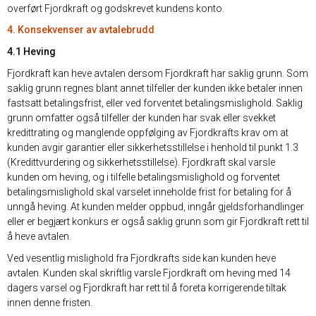
overført Fjordkraft og godskrevet kundens konto.
4. Konsekvenser av avtalebrudd
4.1 Heving
Fjordkraft kan heve avtalen dersom Fjordkraft har saklig grunn. Som
saklig grunn regnes blant annet tilfeller der kunden ikke betaler innen
fastsatt betalingsfrist, eller ved forventet betalingsmislighold. Saklig
grunn omfatter også tilfeller der kunden har svak eller svekket
kredittrating og manglende oppfølging av Fjordkrafts krav om at
kunden avgir garantier eller sikkerhetsstillelse i henhold til punkt 1.3
(Kredittvurdering og sikkerhetsstillelse). Fjordkraft skal varsle
kunden om heving, og i tilfelle betalingsmislighold og forventet
betalingsmislighold skal varselet inneholde frist for betaling for å
unngå heving. At kunden melder oppbud, inngår gjeldsforhandlinger
eller er begjært konkurs er også saklig grunn som gir Fjordkraft rett til
å heve avtalen.
Ved vesentlig mislighold fra Fjordkrafts side kan kunden heve
avtalen. Kunden skal skriftlig varsle Fjordkraft om heving med 14
dagers varsel og Fjordkraft har rett til å foreta korrigerende tiltak
innen denne fristen.