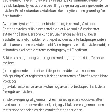
Ved avtale om levering av fysisk fastpris, skal standardavtale for
fysisk fastpris fylles ut som bestillingsskjema og være gjeldende for
avtalen. En slik standardavtale kan ikke benyttes som grunnlag for
flere handler.
Avtale om fysisk fastpris er bindende og ikke mulig å si opp.
Fastprisavtalen er ikke omsettelig og er ikke mulig å endre etter
avtaleinngåelse. Dersom kunden, uavhengig av årsak, likevel
avslutter avtaleforholdet før utløpet av den avtalte fastprisperioden
vil det anses som et avtalebrudd. Virkningen av et slikt avtalebrudd, er
at kunden skal betale et termineringsgebyr til Fjordkraft.
Slikt erstatningsoppgjør beregnes med utgangspunkt i differansen
mellom:
(i) den gjeldende spotprisen i det prisområdet hvor kundens
målepunkt(er) er registrert slik denne fastsettes på kraftbørsen Nord
Pool; og
(ii) avtalt fastpris for avtalt volum og avtalt forbruksprofil slik dette
fremgår av avtalen.
En slik avregning vil gjennomføres månedlig etterskuddsvis etter
hvert som markedsverdien er kjent, og vil faktureres gjennom den
resterende perioden av den avtalte fastprisperioden.