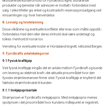
eksisterende kundeforhold for Fjordkrafts egne, tilsvarende
produkter og tjenester når adressen er mottatt i forbindelse med
salg. I slike tilfeller gis enkel og kostnadsfri reservasjonsadgang ved
innsamlingen og i hver henvendelse.
8. Lovvalg og tvisteløsning
Disse vilkårene og eventuelle konflikter eller krav som måtte oppstå i
forbindelse med dem eller deres innhold skal være underlagt og
tolkes i henhold til norsk lov.
Verneting for eventuelle tvister er Hordaland tingrett, rettssted Bergen.
9. Fjordkrafts avtalekategorier
9.1 Fysisk kraftkjøp
Ved fysisk kraftkjøp inngås det en avtale mellom Fjordkraft og kunde
om levering av elektrisk kraft i det aktuelle prisområdet hvor den
fysiske strømleveransen finner sted. Fysisk kraftkjøp er knyttet til det
faktiske strømforbruket til kunden.
9.1.1 Innkjøpsprisavtale
Strømprisen er Fjordkrafts innkjøpspris. Med innkjøpspris menes
spotprisen i det prisområdet hvor kundens målepunkt er registrert,