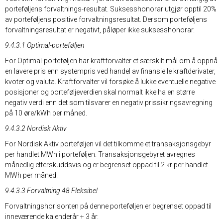
porteføljens forvaltnings-resultat. Suksesshonorar utgjør opptil 20%
av porteføljens positive forvaltningsresultat. Dersom porteføljens
forvaltningsresultat er negativt, påløper ikke suksesshonorar.
9.4.3.1 Optimal-porteføljen
For Optimal-porteføljen har kraftforvalter et særskilt mål om å oppnå
en lavere pris enn systempris ved handel av finansielle kraftderivater,
kvoter og valuta. Kraftforvalter vil forsøke å lukke eventuelle negative
posisjoner og porteføljeverdien skal normalt ikke ha en større
negativ verdi enn det som tilsvarer en negativ prissikringsavregning
på 10 øre/kWh per måned.
9.4.3.2 Nordisk Aktiv
For Nordisk Aktiv porteføljen vil det tilkomme et transaksjonsgebyr
per handlet MWh i porteføljen. Transaksjonsgebyret avregnes
månedlig etterskuddsvis og er begrenset oppad til 2 kr per handlet
MWh per måned.
9.4.3.3 Forvaltning 48 Fleksibel
Forvaltningshorisonten på denne porteføljen er begrenset oppad til
inneværende kalenderår + 3 år.