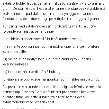
avtaleforholdet, legges den alminnelige forståelsen i kraftbransjen til
grunn. Dersom en part hevder at en annen forståelse skal gjelde, må
vedkommende part dokumentere/sannsynliggjøre at annen
forståelse av det aktuelle begrepet/uttrykket skal legges til grunn.
Kunden gir ved avtaleinngåelsen Fjordkraft fullmakt til å utføre
følgende administrative handlinger:
(i) melde leverandørbyttet til Elhub på kundens vegne;
(ii) innhente opplysninger som er nødvendige for å gjennomføre
leverandørbyttet;
(iii) melde ut- og innflytting til Elhub ved endring av kundens
leveringsadresse;
(iv) innhente målerverdier fra Elhub; og
(v) etablere nyopprettede målepunkter som meldes inn via Elhub.
Det presiseres at kunden har et selvstendig avtaleforhold med sitt
nettselskap. Selv om Fjordkraft initierer prosessene beskrevet
ovenfor, fritar ikke dette kunden fra plikter som følger av
avtaleforholdet med nettselskapet.