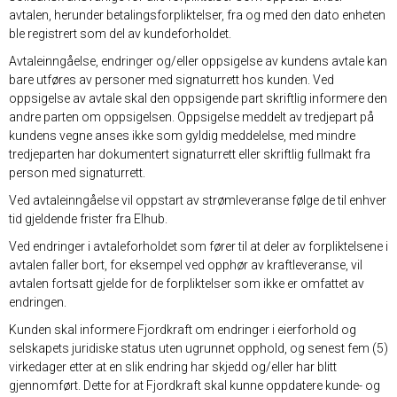
avtalen, herunder betalingsforpliktelser, fra og med den dato enheten
ble registrert som del av kundeforholdet.
Avtaleinngåelse, endringer og/eller oppsigelse av kundens avtale kan
bare utføres av personer med signaturrett hos kunden. Ved
oppsigelse av avtale skal den oppsigende part skriftlig informere den
andre parten om oppsigelsen. Oppsigelse meddelt av tredjepart på
kundens vegne anses ikke som gyldig meddelelse, med mindre
tredjeparten har dokumentert signaturrett eller skriftlig fullmakt fra
person med signaturrett.
Ved avtaleinngåelse vil oppstart av strømleveranse følge de til enhver
tid gjeldende frister fra Elhub.
Ved endringer i avtaleforholdet som fører til at deler av forpliktelsene i
avtalen faller bort, for eksempel ved opphør av kraftleveranse, vil
avtalen fortsatt gjelde for de forpliktelser som ikke er omfattet av
endringen.
Kunden skal informere Fjordkraft om endringer i eierforhold og
selskapets juridiske status uten ugrunnet opphold, og senest fem (5)
virkedager etter at en slik endring har skjedd og/eller har blitt
gjennomført. Dette for at Fjordkraft skal kunne oppdatere kunde- og