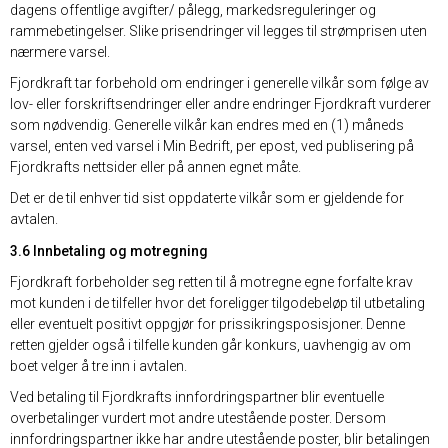
dagens offentlige avgifter/ pålegg, markedsreguleringer og
rammebetingelser. Slike prisendringer vil legges til strømprisen uten
nærmere varsel.
Fjordkraft tar forbehold om endringer i generelle vilkår som følge av
lov- eller forskriftsendringer eller andre endringer Fjordkraft vurderer
som nødvendig. Generelle vilkår kan endres med en (1) måneds
varsel, enten ved varsel i Min Bedrift, per epost, ved publisering på
Fjordkrafts nettsider eller på annen egnet måte.
Det er de til enhver tid sist oppdaterte vilkår som er gjeldende for
avtalen.
3.6 Innbetaling og motregning
Fjordkraft forbeholder seg retten til å motregne egne forfalte krav
mot kunden i de tilfeller hvor det foreligger tilgodebeløp til utbetaling
eller eventuelt positivt oppgjør for prissikringsposisjoner. Denne
retten gjelder også i tilfelle kunden går konkurs, uavhengig av om
boet velger å tre inn i avtalen.
Ved betaling til Fjordkrafts innfordringspartner blir eventuelle
overbetalinger vurdert mot andre utestående poster. Dersom
innfordringspartner ikke har andre utestående poster, blir betalingen