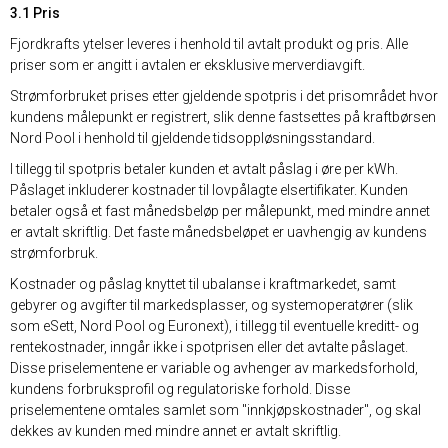
3.1 Pris
Fjordkrafts ytelser leveres i henhold til avtalt produkt og pris. Alle
priser som er angitt i avtalen er eksklusive merverdiavgift.
Strømforbruket prises etter gjeldende spotpris i det prisområdet hvor
kundens målepunkt er registrert, slik denne fastsettes på kraftbørsen
Nord Pool i henhold til gjeldende tidsoppløsningsstandard.
I tillegg til spotpris betaler kunden et avtalt påslag i øre per kWh.
Påslaget inkluderer kostnader til lovpålagte elsertifikater. Kunden
betaler også et fast månedsbeløp per målepunkt, med mindre annet
er avtalt skriftlig. Det faste månedsbeløpet er uavhengig av kundens
strømforbruk.
Kostnader og påslag knyttet til ubalanse i kraftmarkedet, samt
gebyrer og avgifter til markedsplasser, og systemoperatører (slik
som eSett, Nord Pool og Euronext), i tillegg til eventuelle kreditt- og
rentekostnader, inngår ikke i spotprisen eller det avtalte påslaget.
Disse priselementene er variable og avhenger av markedsforhold,
kundens forbruksprofil og regulatoriske forhold. Disse
priselementene omtales samlet som "innkjøpskostnader", og skal
dekkes av kunden med mindre annet er avtalt skriftlig.