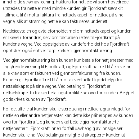
inneholde strømavregning. Faktura for nettleie vil som hovedregel
utstedes fra netteier med mindre kunden gir Fjordkraft særskilt
fullmakt til å motta faktura fra nettselskapet for nettleie på sine
vegne, slik at strøm og nettleie kan faktureres under ett.
Nettleieavtalen og avtaleforholdet mellom nettselskapet og kunden
er likevel uforandret, selv om fakturaen rettes til Fjordkraft på
kundens vegne. Ved oppsigelse av kundeforholdet hos Fjordkraft
opphører også enhver forpliktelse til gjennomfakturering.
Ved gjennomfakturering kan kunden kun betale for nettjenester med
frigjørende virkning til Fjordkraft, og Fjordkraft har rett til å kreve inn
alle krav som er fakturert ved gjennomfakturering fra kunden.
Kunden gir Fjordkraft rett til å motta eventuelle tilgodebeløp fra
nettselskapet på sine vegne. Ved betaling til Fjordkraft er
nettselskapet fri fra sin betalingsforpliktelse overfor kunden. Beløpet
godskrives kunden av Fjordkraft.
For det tilfelle at kunden skulle være uenig i nettleien, grunnlaget for
nettleien eller andre nettjenester, kan dette ikke påberopes av kunden
overfor Fjordkraft, og kunden skal betale gjennomfakturerte
nettjenester til Fjordkraft innen forfall uavhengig av innsigelser
kunden skulle ha. Ved betalingsmislighold aksepterer kunden at