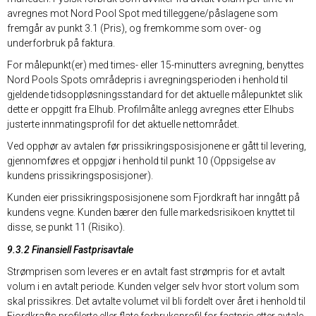
avregnes mot Nord Pool Spot med tilleggene/påslagene som
fremgår av punkt 3.1 (Pris), og fremkomme som over- og
underforbruk på faktura.
For målepunkt(er) med times- eller 15-minutters avregning, benyttes
Nord Pools Spots områdepris i avregningsperioden i henhold til
gjeldende tidsoppløsningsstandard for det aktuelle målepunktet slik
dette er oppgitt fra Elhub. Profilmålte anlegg avregnes etter Elhubs
justerte innmatingsprofil for det aktuelle nettområdet.
Ved opphør av avtalen før prissikringsposisjonene er gått til levering,
gjennomføres et oppgjør i henhold til punkt 10 (Oppsigelse av
kundens prissikringsposisjoner).
Kunden eier prissikringsposisjonene som Fjordkraft har inngått på
kundens vegne. Kunden bærer den fulle markedsrisikoen knyttet til
disse, se punkt 11 (Risiko).
9.3.2 Finansiell Fastprisavtale
Strømprisen som leveres er en avtalt fast strømpris for et avtalt
volum i en avtalt periode. Kunden velger selv hvor stort volum som
skal prissikres. Det avtalte volumet vil bli fordelt over året i henhold til