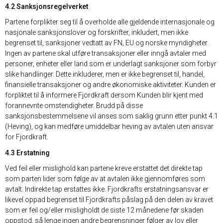
4.2 Sanksjonsregelverket
Partene forplikter seg til å overholde alle gjeldende internasjonale og
nasjonale sanksjonslover og forskrifter, inkludert, men ikke
begrenset til, sanksjoner vedtatt av FN, EU og norske myndigheter.
Ingen av partene skal utføre transaksjoner eller inngå avtaler med
personer, enheter eller land som er underlagt sanksjoner som forbyr
slike handlinger. Dette inkluderer, men er ikke begrenset til, handel,
finansielle transaksjoner og andre økonomiske aktiviteter. Kunden er
forpliktet til å informere Fjordkraft dersom Kunden blir kjent med
forannevnte omstendigheter. Brudd på disse
sanksjonsbestemmelsene vil anses som saklig grunn etter punkt 4.1
(Heving), og kan medføre umiddelbar heving av avtalen uten ansvar
for Fjordkraft.
4.3 Erstatning
Ved feil eller mislighold kan partene kreve erstattet det direkte tap
som parten lider som følge av at avtalen ikke gjennomføres som
avtalt. Indirekte tap erstattes ikke. Fjordkrafts erstatningsansvar er
likevel oppad begrenset til Fjordkrafts påslag på den delen av kravet
som er feil og/eller misligholdt de siste 12 månedene før skaden
oppstod, så lenge ingen andre begrensninger følger av lov eller