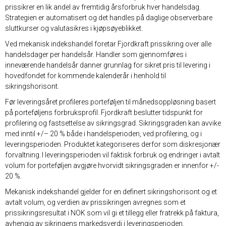
prissikrer en lik andel av fremtidig årsforbruk hver handelsdag.
Strategien er automatisert og det handles på daglige observerbare
sluttkurser og valutasikres i kjøpsøyeblikket.
Ved mekanisk indekshandel foretar Fjordkraft prissikring over alle
handelsdager per handelsår. Handler som gjennomføres i
inneværende handelsår danner grunnlag for sikret pris til levering i
hovedfondet for kommende kalenderår i henhold til
sikringshorisont.
Før leveringsåret profileres porteføljen til månedsoppløsning basert
på porteføljens forbruksprofil. Fjordkraft beslutter tidspunkt for
profilering og fastsettelse av sikringsgrad. Sikringsgraden kan avvike
med inntil +/– 20 % både i handelsperioden, ved profilering, og i
leveringsperioden. Produktet kategoriseres derfor som diskresjonær
forvaltning. I leveringsperioden vil faktisk forbruk og endringer i avtalt
volum for porteføljen avgjøre hvorvidt sikringsgraden er innenfor +/-
20 %.
Mekanisk indekshandel gjelder for en definert sikringshorisont og et
avtalt volum, og verdien av prissikringen avregnes som et
prissikringsresultat i NOK som vil gi et tillegg eller fratrekk på faktura,
avhengig av sikringens markedsverdi i leveringsperioden.