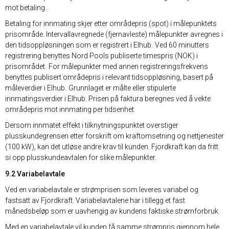
mot betaling.
Betaling for innmating skjer etter områdepris (spot) i målepunktets
prisområde. Intervallavregnede (fjernavleste) målepunkter avregnes i
den tidsoppløsningen som er registrert i Elhub. Ved 60 minutters
registrering benyttes Nord Pools publiserte timespris (NOK) i
prisområdet. For målepunkter med annen registreringsfrekvens
benyttes publisert områdepris i relevant tidsoppløsning, basert på
måleverdier i Elhub. Grunnlaget er målte eller stipulerte
innmatingsverdier i Elhub. Prisen på faktura beregnes ved å vekte
områdepris mot innmating per tidsenhet.
Dersom innmatet effekt i tilknytningspunktet overstiger
plusskundegrensen etter forskrift om kraftomsetning og nettjenester
(100 kW), kan det utløse andre krav til kunden. Fjordkraft kan da fritt
si opp plusskundeavtalen for slike målepunkter.
9.2 Variabelavtale
Ved en variabelavtale er strømprisen som leveres variabel og
fastsatt av Fjordkraft. Variabelavtalene har i tillegg et fast
månedsbeløp som er uavhengig av kundens faktiske strømforbruk.
Med en variabelavtale vil kunden få samme strømpris gjennom hele