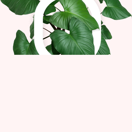
Om avtalen
Strømavtaler
Fordeler med Fjordkraft
Klimasmarte produkter