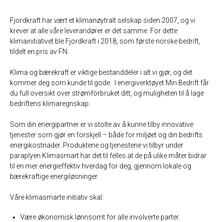
Fjordkraft har vært et klimanøytralt selskap siden 2007, og vi
krever at alle våre leverandører er det samme. For dette
klimainitiativet ble Fjordkraft i 2018, som første norske bedrift,
tildelt en pris av FN.
Klima og bærekraft er viktige bestanddeler i alt vi gjør, og det
kommer deg som kunde til gode. I energiverktøyet Min Bedrift får
du full oversikt over strømforbruket ditt, og muligheten til å lage
bedriftens klimaregnskap.
Som din energipartner er vi stolte av å kunne tilby innovative
tjenester som gjør en forskjell – både for miljøet og din bedrifts
energikostnader. Produktene og tjenestene vi tilbyr under
paraplyen Klimasmart har det til felles at de på ulike måter bidrar
til en mer energieffektiv hverdag for deg, gjennom lokale og
bærekraftige energiløsninger.
Våre klimasmarte initiativ skal:
Være økonomisk lønnsomt for alle involverte parter.