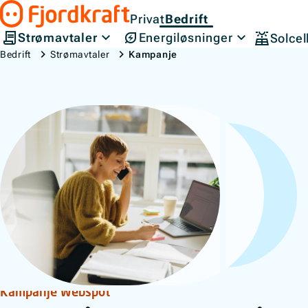
Hopp til innhold
Privat
Bedrift
Gå til forsiden
Strømavtaler
Energiløsninger
Solcel
Bedrift
Strømavtaler
Kampanje
Kampanje
Kampanje Webspot