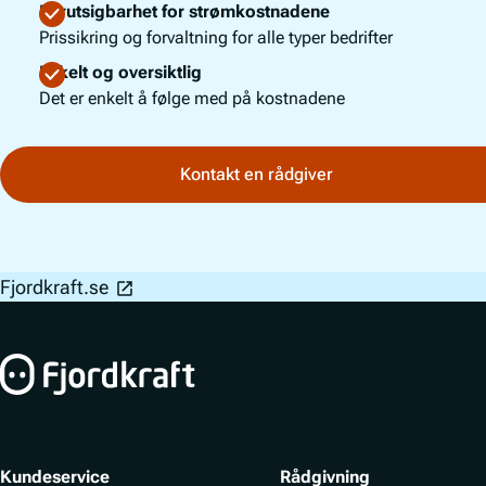
Forutsigbarhet for strømkostnadene
Prissikring og forvaltning for alle typer bedrifter
Enkelt og oversiktlig
Det er enkelt å følge med på kostnadene
Kontakt en rådgiver
Bunnfelt navigasjon
Fjordkraft.se
Kundeservice
Rådgivning