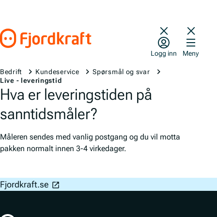
Hopp til innhold
Gå til forsiden
Logg inn
Meny
Bedrift
Kundeservice
Spørsmål og svar
Live - leveringstid
Hva er leveringstiden på
sanntidsmåler?
Måleren sendes med vanlig postgang og du vil motta
pakken normalt innen 3-4 virkedager.
Bunnfelt navigasjon
Fjordkraft.se