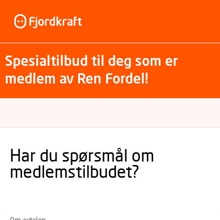
Spesialtilbud til deg som er
medlem av Ren Fordel!
Har du spørsmål om
medlemstilbudet?