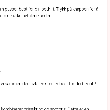
m passer best for din bedrift. Trykk på knappen for å
om de ulike avtalene under!
e
ner vi sammen den avtalen som er best for din bedrift!
 kombinerer prissikring og spotpris. Dette er en