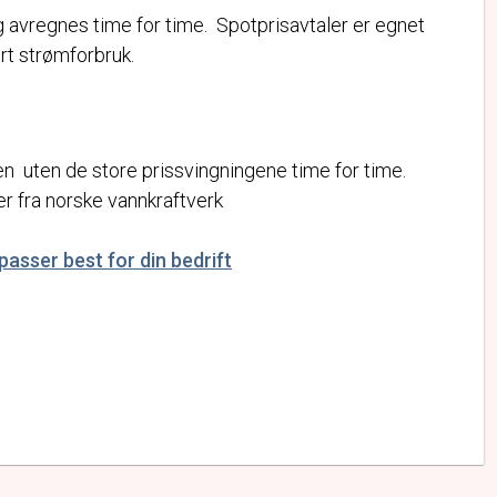
g avregnes time for time. Spotprisavtaler er egnet
rt strømforbruk.
 uten de store prissvingningene time for time.
r fra norske vannkraftverk
asser best for din bedrift