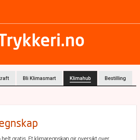
 Trykkeri.no
raft
Bli Klimasmart
Klimahub
Bestilling
aregnskap
elt gratis. Et klimaregnskap gir oversikt over