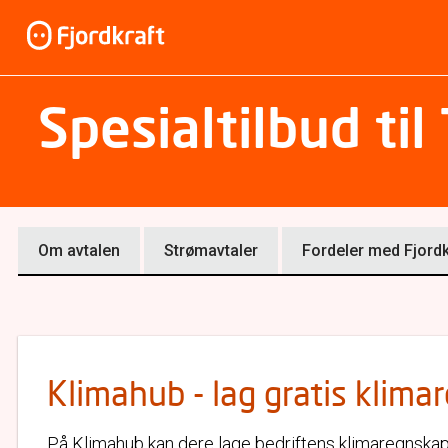
Spesialtilbud til
Om avtalen
Strømavtaler
Fordeler med Fjordk
Klimahub - lag gratis klim
På Klimahub kan dere lage bedriftens klimaregnskap h