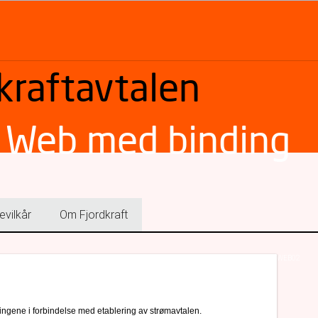
kraftavtalen
s Web med binding
evilkår
Om Fjordkraft
WEB02
 tingene i forbindelse med etablering av strømavtalen.