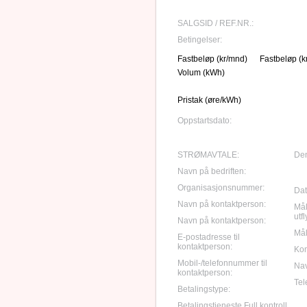
SALGSID / REF.NR.:
Betingelser:
Fastbeløp (kr/mnd)
Fastbeløp (k
Volum (kWh)
Pristak (øre/kWh)
Oppstartsdato:
STRØMAVTALE:
Den
Navn på bedriften:
Organisasjonsnummer:
Dato
Navn på kontaktperson:
Mål
utf
Navn på kontaktperson:
Mål
E-postadresse til
kontaktperson:
Ko
Mobil-/telefonnummer til
Nav
kontaktperson:
Tele
Betalingstype:
Betalingstjeneste Full kontroll