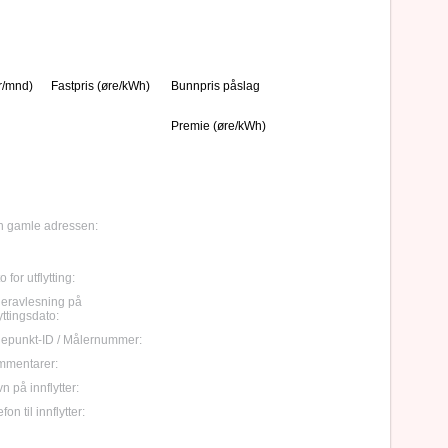
r/mnd)
Fastpris (øre/kWh)
Bunnpris påslag
Premie (øre/kWh)
 gamle adressen:
 for utflytting:
eravlesning på
lyttingsdato:
epunkt-ID / Målernummer:
mmentarer:
n på innflytter:
fon til innflytter: