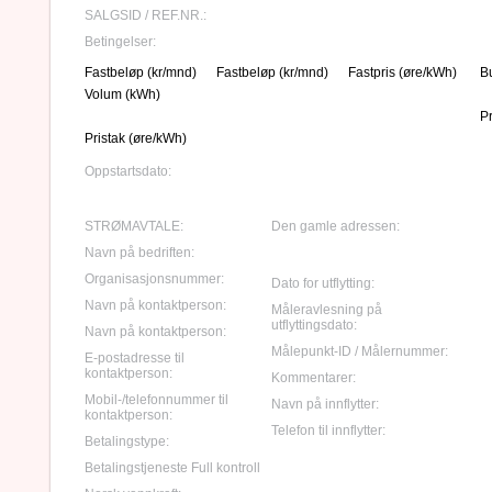
SALGSID / REF.NR.:
Betingelser:
Fastbeløp (kr/mnd)
Fastbeløp (kr/mnd)
Fastpris (øre/kWh)
B
Volum (kWh)
P
Pristak (øre/kWh)
Oppstartsdato:
STRØMAVTALE:
Den gamle adressen:
Navn på bedriften:
Organisasjonsnummer:
Dato for utflytting:
Navn på kontaktperson:
Måleravlesning på
utflyttingsdato:
Navn på kontaktperson:
Målepunkt-ID / Målernummer:
E-postadresse til
kontaktperson:
Kommentarer:
Mobil-/telefonnummer til
Navn på innflytter:
kontaktperson:
Telefon til innflytter:
Betalingstype:
Betalingstjeneste Full kontroll