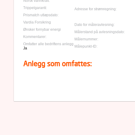
Norsk vannkraft:
Trippelgaranti:
Adresse for strømregning:
Prismatch utløpsdato:
Vardia Forsikring
Dato for måleravlesning:
Ønsker fornybar energi
Målerstand på avlesningsdato:
Kommentarer:
Målernummer:
Omfatter alle bedriftens anlegg
Målepunkt-ID:
Ja
Anlegg som omfattes: